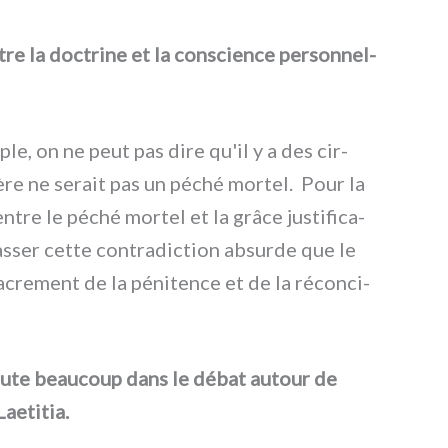
re la doc­tri­ne et la con­scien­ce per­son­nel­
ple, on ne peut pas dire qu'il y a des cir­
è­re ne serait pas un péché mor­tel. Pour la
 entre le péché mor­tel et la grâ­ce justi­fi­ca­
s­ser cet­te con­tra­dic­tion absur­de que le
Sacrement de la péni­ten­ce et de la récon­ci­
cu­te beau­coup dans le débat autour de
aetitia.