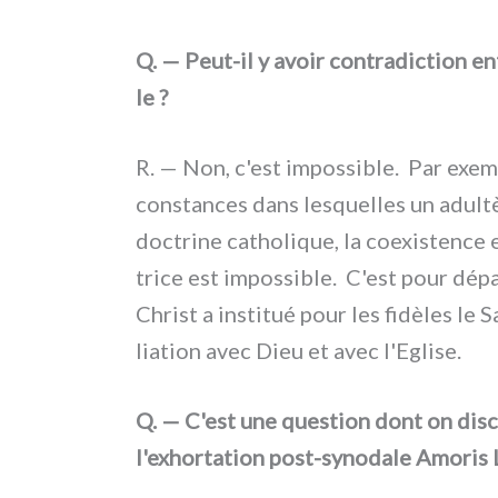
Q. — Peut-il y avoir con­tra­dic­tion ent
le ?
R. — Non, c'est impos­si­ble. Par exem­
con­stan­ces dans lesquel­les un adul­t
doc­tri­ne catho­li­que, la coe­xi­sten­ce
tri­ce est impos­si­ble. C'est pour dépa
Christ a insti­tué pour les fidè­les le 
lia­tion avec Dieu et avec l'Eglise.
Q. — C'est une que­stion dont on dis
l'exhortation post-synodale Amoris L