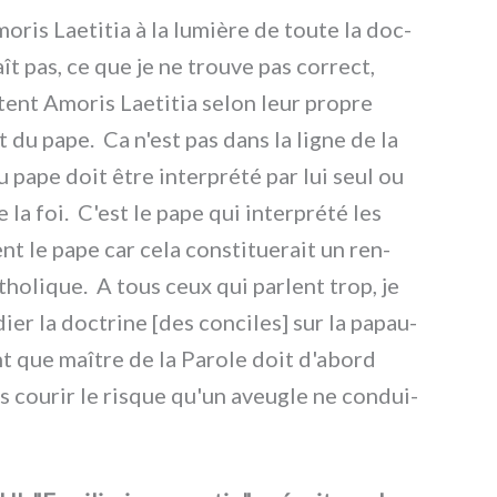
Amoris Laetitia à la lumiè­re de tou­te la doc­
ît pas, ce que je ne trou­ve pas cor­rect,
è­tent Amoris Laetitia selon leur pro­pre
du pape. Ca n'est pas dans la ligne de la
du pape doit être inter­pré­té par lui seul ou
 la foi. C'est le pape qui inter­pré­té les
nt le pape car cela con­sti­tue­rait un ren­
atho­li­que. A tous ceux qui par­lent trop, je
r la doc­tri­ne [des con­ci­les] sur la papau­
nt que maî­tre de la Parole doit d'abord
cou­rir le risque qu'un aveu­gle ne con­dui­