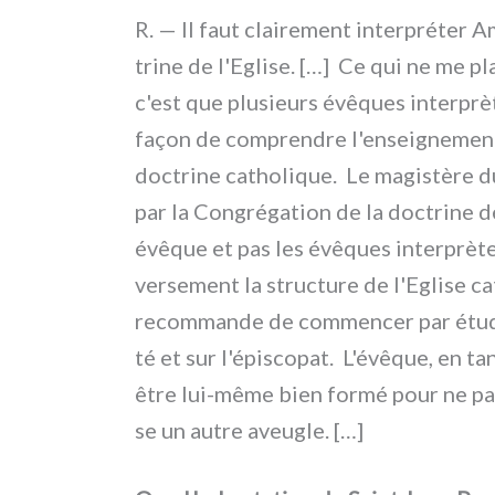
R. — Il faut clai­re­ment inter­pré­ter 
tri­ne de l'Eglise. […] Ce qui ne me pla
c'est que plu­sieurs évê­ques inter­pr
façon de com­pren­dre l'enseignement 
doc­tri­ne catho­li­que. Le magi­stè­re 
par la Congrégation de la doc­tri­ne de
évê­que et pas les évê­ques inter­prè­te
ver­se­ment la struc­tu­re de l'Eglise c
recom­man­de de com­men­cer par étu­die
té et sur l'épiscopat. L'évêque, en ta
être lui-même bien for­mé pour ne pas 
se un autre aveu­gle. […]