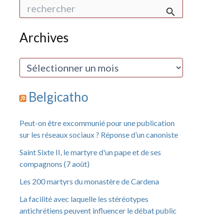
R
e
c
h
Archives
e
r
c
A
h
r
e
c
r
h
Belgicatho
i
:
v
e
Peut-on être excommunié pour une publication
s
sur les réseaux sociaux ? Réponse d’un canoniste
Saint Sixte II, le martyre d'un pape et de ses
compagnons (7 août)
Les 200 martyrs du monastère de Cardena
La facilité avec laquelle les stéréotypes
antichrétiens peuvent influencer le débat public