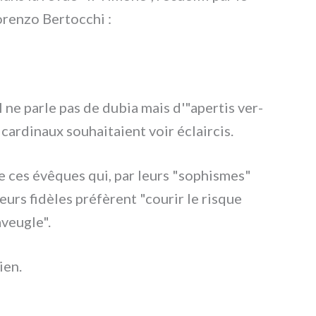
orenzo Bertocchi :
al ne par­le pas de dubia mais d'"apertis ver­
ar­di­naux sou­hai­ta­ient voir éclair­cis.
a­ge ces évê­ques qui, par leurs "sophi­smes"
leurs fidè­les pré­fè­rent "cou­rir le risque
veu­gle".
ien.