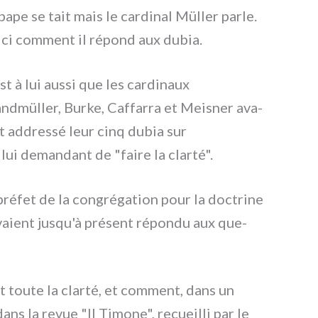
pape se tait mais le car­di­nal Müller par­le.
ci com­ment il répond aux dubia.
st à lui aus­si que les car­di­naux
ndmüller, Burke, Caffarra et Meisner ava­
t addres­sé leur cinq dubia sur
ui deman­dant de "fai­re la clar­té".
pré­fet de la con­gré­ga­tion pour la doc­tri­ne
avaient jusqu'à pré­sent répon­du aux que­
it tou­te la clar­té, et com­ment, dans un
ns la revue "Il Timone", recueil­li par le