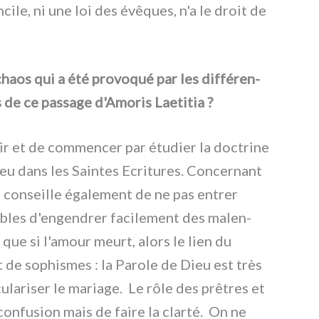
­ci­le, ni une loi des évê­ques, n'a le droit de
os qui a été pro­vo­qué par les dif­fé­ren­
es de ce pas­sa­ge d'Amoris Laetitia ?
hir et de com­men­cer par étu­dier la doc­tri­ne
Dieu dans les Saintes Ecritures. Concernant
Je con­seil­le éga­le­ment de ne pas entrer
ti­bles d'engendrer faci­le­ment des malen­
it que si l'amour meurt, alors le lien du
it de sophi­smes : la Parole de Dieu est très
­la­ri­ser le maria­ge. Le rôle des prê­tres et
on­fu­sion mais de fai­re la clar­té. On ne