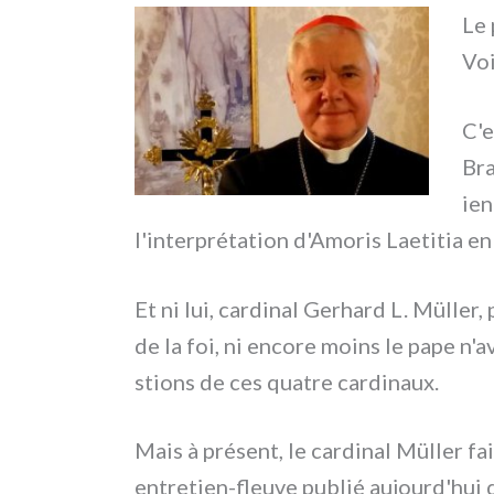
Le 
Voi
C'e
Bra
ien
l'interprétation d'Amoris Laetitia en l
Et ni lui, car­di­nal Gerhard L. Müller, 
de la foi, ni enco­re moins le pape n'
stions de ces qua­tre car­di­naux.
Mais à pré­sent, le car­di­nal Müller fa
entretien-fleuve publié aujourd'hui da