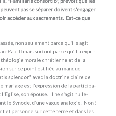
I, "Familiaris con­sor­tio", pré­voit que les
peu­vent pas se sépa­rer doi­vent s'engager
voir accé­der aux sacre­men­ts. Est-ce que
s­sée, non seu­le­ment par­ce qu'il s'agit
ean-Paul II mais sur­tout par­ce qu'il a expri­
 théo­lo­gie mora­le chré­tien­ne et de la
­sion sur ce point est liée au man­que
s splen­dor" avec la doc­tri­ne clai­re de
 maria­ge est l'expression de la par­ti­ci­pa­
l'Eglise, son épou­se. Il ne s'agit nul­le­
ant le Synode, d'une vague ana­lo­gie. Non !
 et per­son­ne sur cet­te ter­re et dans les