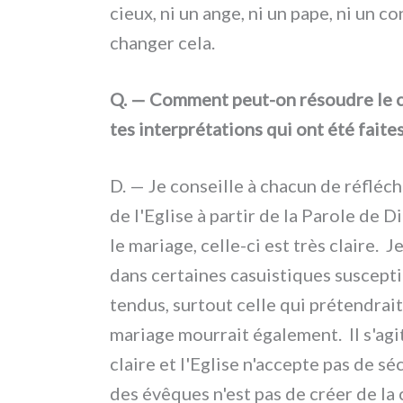
cieux, ni un ange, ni un pape, ni un con
chan­ger cela.
Q. — Comment peut-on résou­dre le cha
tes inter­pré­ta­tions qui ont été fai­t
D. — Je con­seil­le à cha­cun de réflé­c
de l'Eglise à par­tir de la Parole de 
le maria­ge, celle-ci est très clai­re. 
dans cer­tai­nes casui­sti­ques suscep­
ten­dus, sur­tout cel­le qui pré­ten­dra
maria­ge mour­rait éga­le­ment. Il s'ag
clai­re et l'Eglise n'accepte pas de sécu
des évê­ques n'est pas de créer de la c