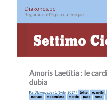
Aller
Diakonos.be
au
Regards sur l'Eglise catholique
contenu
Amoris Laetitia : le car
dubia
Par
Diakonos.be
/
1 février 2017
/
église
évangile
mariage
modernisme
morale
pape
rome