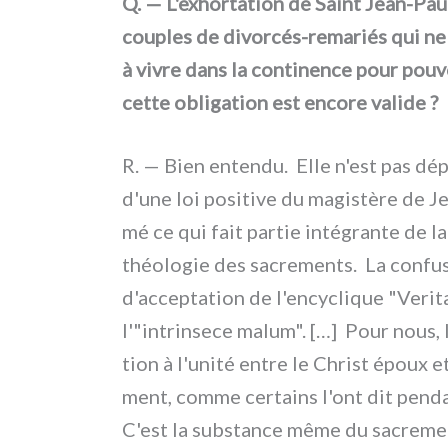
Q. — L'exhortation de Saint Jean-Paul I
cou­ples de divorcés-remariés qui ne 
à vivre dans la con­ti­nen­ce pour pou­
cet­te obli­ga­tion est enco­re vali­de ?
R. — Bien enten­du. Elle n'est pas dépa
d'une loi posi­ti­ve du magi­stè­re de J
mé ce qui fait par­tie inté­gran­te de la
théo­lo­gie des sacre­men­ts. La con­fu
d'acceptation de l'encyclique "Veritati
l'"intrinsece malum". […] Pour nous, le
tion à l'unité entre le Christ époux et 
ment, com­me cer­tains l'ont dit pen­d
C'est la sub­stan­ce même du sacre­ment