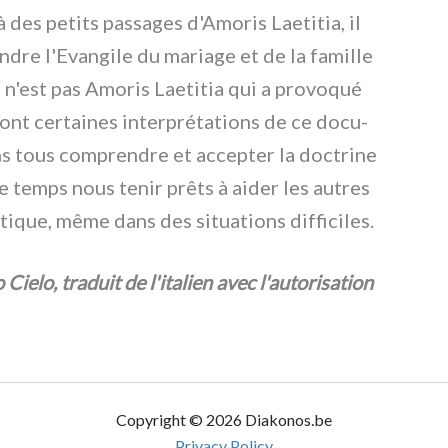
 à des peti­ts pas­sa­ges d'Amoris Laetitia, il
­dre l'Evangile du maria­ge et de la famil­le
e n'est pas Amoris Laetitia qui a pro­vo­qué
sont cer­tai­nes inter­pré­ta­tions de ce docu­
tous com­pren­dre et accep­ter la doc­tri­ne
 temps nous tenir prê­ts à aider les autres
ti­que, même dans des situa­tions dif­fi­ci­les.
 Cielo, tra­duit de l'italien avec l'autorisation
Copyright © 2026 Diakonos.be
Privacy Policy