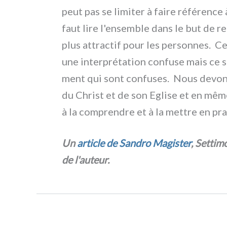
peut pas se limi­ter à fai­re réfé­ren­ce
faut lire l'ensemble dans le but de ren
plus attrac­tif pour les per­son­nes. C
une inter­pré­ta­tion con­fu­se mais ce 
ment qui sont con­fu­ses. Nous devons 
du Christ et de son Eglise et en même
à la com­pren­dre et à la met­tre en pra­
Un
arti­cle de Sandro Magister
, Settimo
de l'auteur.