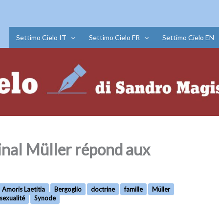
Settimo Cielo IT
Settimo Cielo FR
Settimo Cielo EN
dinal Müller répond aux
Amoris Laetitia
Bergoglio
doctrine
famille
Müller
sexualité
Synode