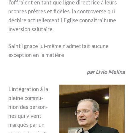
l'offraient en tant que ligne direc­tri­ce à leurs
pro­pres prê­tres et fidè­les, la con­tro­ver­se qui
déchi­re actuel­le­ment l'Eglise con­naî­trait une
inver­sion salu­tai­re.
Saint Ignace lui-même n'admettait aucune
exception en la matière
par Livio Melina
L'intégration à la
plei­ne com­mu­
nion des per­son­
nes qui vivent
mar­qués par un