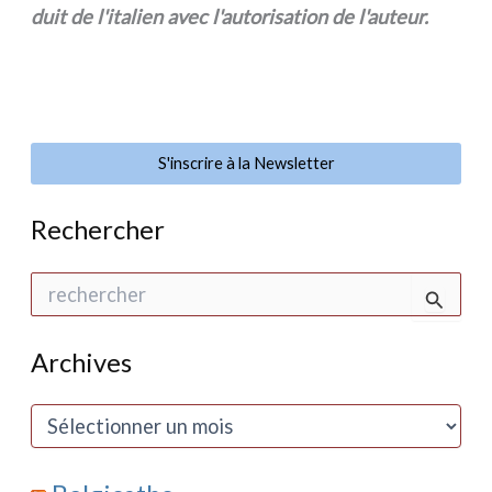
duit de l'italien avec l'autorisation de l'auteur.
S'inscrire à la Newsletter
Rechercher
R
e
c
h
Archives
e
r
c
A
h
r
e
c
r
h