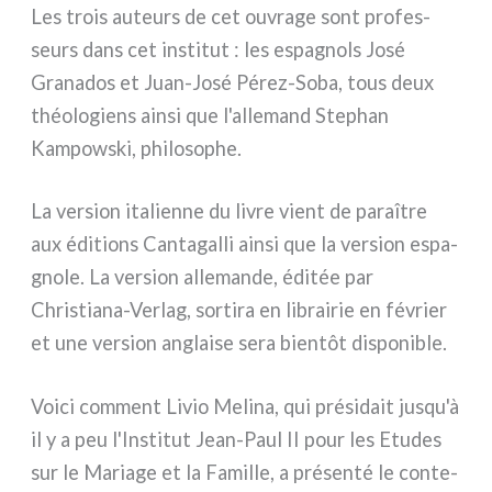
Les trois auteurs de cet ouvra­ge sont pro­fes­
seurs dans cet insti­tut : les espa­gnols José
Granados et Juan-José Pérez-Soba, tous deux
théo­lo­giens ain­si que l'allemand Stephan
Kampowski, phi­lo­so­phe.
La ver­sion ita­lien­ne du livre vient de para­î­tre
aux édi­tions Cantagalli ain­si que la ver­sion espa­
gno­le. La ver­sion alle­man­de, édi­tée par
Christiana-Verlag, sor­ti­ra en librai­rie en février
et une ver­sion anglai­se sera bien­tôt dispo­ni­ble.
Voici com­ment Livio Melina, qui pré­si­dait jusqu'à
il y a peu l'Institut Jean-Paul II pour les Etudes
sur le Mariage et la Famille, a pré­sen­té le con­te­