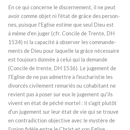
En ce qui con­cer­ne le discer­ne­ment, il ne peut
avoir com­me objet ni l'état de grâ­ce des per­son­
nes, pui­sque l'Eglise esti­me que seul Dieu est
à même d'en juger (cfr. Concile de Trente, DH
1534) ni la capa­ci­té à obser­ver les com­man­de­
men­ts de Dieu pour laquel­le la grâ­ce néces­sai­re
est tou­jours don­née à celui qui la deman­de
(Concile de tren­te, DH 1536). Le juge­ment de
l'Eglise de ne pas admet­tre à l'eucharistie les
divor­cés civi­le­ment rema­riés ou coha­bi­tant ne
revient pas à poser sur eux le juge­ment qu'ils
vivent en état de péché mor­tel : il s'agit plu­tôt
d'un juge­ment sur leur état de vie qui se trou­ve
en con­tra­dic­tion objec­ti­ve avec le mystè­re de
l'union fidè­le entre le Christ et son Eglise.