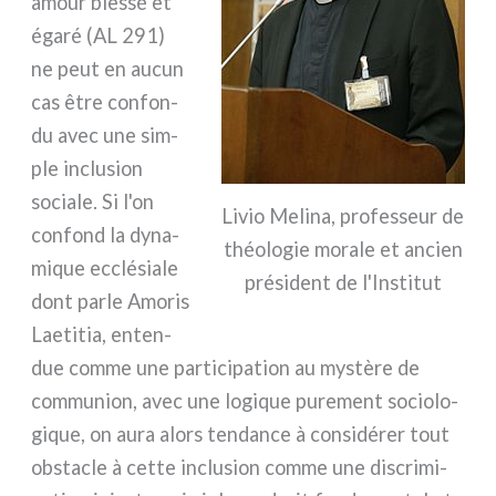
amour bles­sé et
éga­ré (AL 291)
ne peut en aucun
cas être con­fon­
du avec une sim­
ple inclu­sion
socia­le. Si l'on
Livio Melina, pro­fes­seur de
con­fond la dyna­
théo­lo­gie mora­le et ancien
mi­que ecclé­sia­le
pré­si­dent de l'Institut
dont par­le Amoris
Laetitia, enten­
due com­me une par­ti­ci­pa­tion au mystè­re de
com­mu­nion, avec une logi­que pure­ment socio­lo­
gi­que, on aura alors ten­dan­ce à con­si­dé­rer tout
obsta­cle à cet­te inclu­sion com­me une discri­mi­