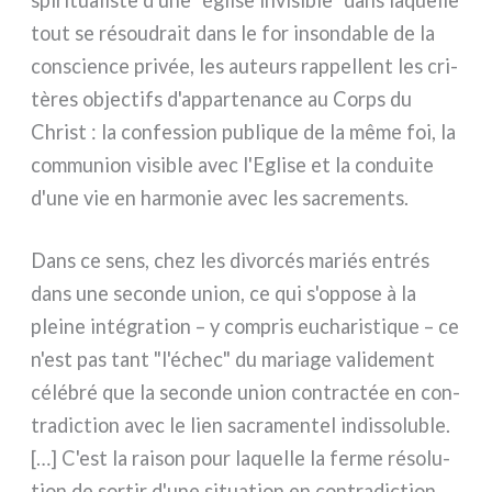
tout se résou­drait dans le for inson­da­ble de la
con­scien­ce pri­vée, les auteurs rap­pel­lent les cri­
tè­res objec­tifs d'appartenance au Corps du
Christ : la con­fes­sion publi­que de la même foi, la
com­mu­nion visi­ble avec l'Eglise et la con­dui­te
d'une vie en har­mo­nie avec les sacre­men­ts.
Dans ce sens, chez les divor­cés mariés entrés
dans une secon­de union, ce qui s'oppose à la
plei­ne inté­gra­tion – y com­pris eucha­ri­sti­que – ce
n'est pas tant "l'échec" du maria­ge vali­de­ment
célé­bré que la secon­de union con­trac­tée en con­
tra­dic­tion avec le lien sacra­men­tel indis­so­lu­ble.
[…] C'est la rai­son pour laquel­le la fer­me réso­lu­
tion de sor­tir d'une situa­tion en con­tra­dic­tion