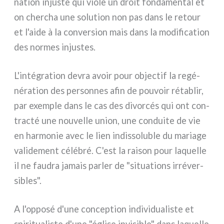
na­tion inju­ste qui vio­le un droit fon­da­men­tal et
on cher­cha une solu­tion non pas dans le retour
et l'aide à la con­ver­sion mais dans la modi­fi­ca­tion
des nor­mes inju­stes.
L'intégration devra avoir pour objec­tif la regé­
né­ra­tion des per­son­nes afin de pou­voir réta­blir,
par exem­ple dans le cas des divor­cés qui ont con­
trac­té une nou­vel­le union, une con­dui­te de vie
en har­mo­nie avec le lien indis­so­lu­ble du maria­ge
vali­de­ment célé­bré. C'est la rai­son pour laquel­le
il ne fau­dra jamais par­ler de "situa­tions irré­ver­
si­bles".
A l'opposé d'une con­cep­tion indi­vi­dua­li­ste et
spi­ri­tua­li­ste d'une "égli­se invi­si­ble" dans laquel­le