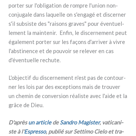
por­ter sur l'obligation de rom­pre l'union non-
conjugale dans laquel­le on s'engagé et discer­ner
s'il sub­si­ste des "rai­sons gra­ves" pour éven­tuel­
le­ment la main­te­nir. Enfin, le discer­ne­ment peut
éga­le­ment por­ter sur les façons d'arriver à vivre
l'abstinence et de pou­voir se rele­ver en cas
d'éventuelle rechu­te.
L'objectif du discer­ne­ment n'est pas de con­tour­
ner les lois par des excep­tions mais de trou­ver
un che­min de con­ver­sion réa­li­ste avec l'aide et la
grâ­ce de Dieu.
D'après
un arti­cle
de
Sandro Magister
, vati­ca­ni­
ste à l'
Espresso
, publié sur Settimo Cielo et tra­