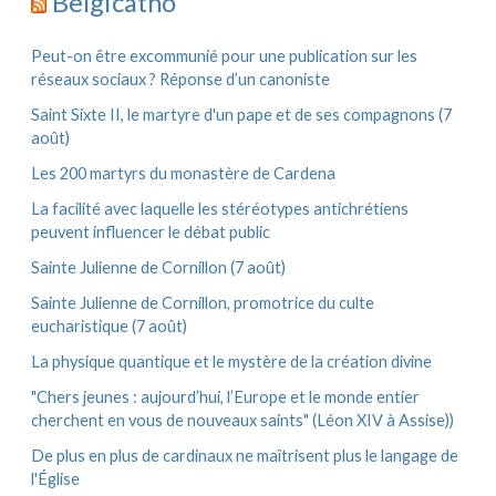
Belgicatho
i
:
v
e
Peut-on être excommunié pour une publication sur les
s
réseaux sociaux ? Réponse d’un canoniste
Saint Sixte II, le martyre d'un pape et de ses compagnons (7
août)
Les 200 martyrs du monastère de Cardena
La facilité avec laquelle les stéréotypes antichrétiens
peuvent influencer le débat public
Sainte Julienne de Cornillon (7 août)
Sainte Julienne de Cornillon, promotrice du culte
eucharistique (7 août)
La physique quantique et le mystère de la création divine
"Chers jeunes : aujourd’hui, l’Europe et le monde entier
cherchent en vous de nouveaux saints" (Léon XIV à Assise))
De plus en plus de cardinaux ne maîtrisent plus le langage de
l'Église