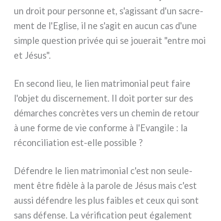
un droit pour per­son­ne et, s'agissant d'un sacre­
ment de l'Eglise, il ne s'agit en aucun cas d'une
sim­ple que­stion pri­vée qui se joue­rait "entre moi
et Jésus".
En second lieu, le lien matri­mo­nial peut fai­re
l'objet du discer­ne­ment. Il doit por­ter sur des
démar­ches con­crè­tes vers un che­min de retour
à une for­me de vie con­for­me à l'Evangile : la
récon­ci­lia­tion est-elle pos­si­ble ?
Défendre le lien matri­mo­nial c'est non seu­le­
ment être fidè­le à la paro­le de Jésus mais c'est
aus­si défen­dre les plus fai­bles et ceux qui sont
sans défen­se. La véri­fi­ca­tion peut éga­le­ment