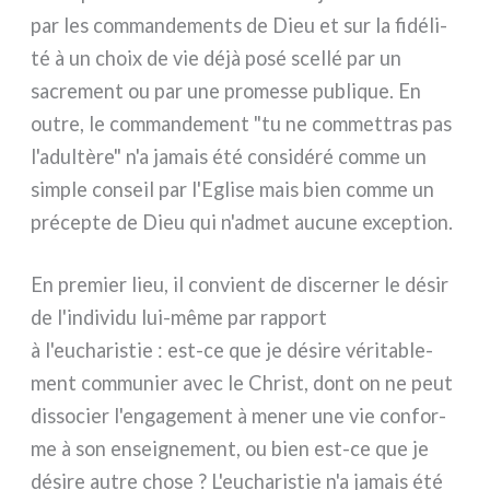
par les com­man­de­men­ts de Dieu et sur la fidé­li­
té à un choix de vie déjà posé scel­lé par un
sacre­ment ou par une pro­mes­se publi­que. En
outre, le com­man­de­ment "tu ne com­met­tras pas
l'adultère" n'a jamais été con­si­dé­ré com­me un
sim­ple con­seil par l'Eglise mais bien com­me un
pré­cep­te de Dieu qui n'admet aucu­ne excep­tion.
En pre­mier lieu, il con­vient de discer­ner le désir
de l'individu lui-même par rap­port
à l'eucharistie : est-ce que je dési­re véri­ta­ble­
ment com­mu­nier avec le Christ, dont on ne peut
dis­so­cier l'engagement à mener une vie con­for­
me à son ensei­gne­ment, ou bien est-ce que je
dési­re autre cho­se ? L'eucharistie n'a jamais été