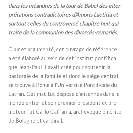
dans les méan­dres de la tour de Babel des inter­
pré­ta­tions con­tra­dic­toi­res d'Amoris Laetitia et
sur­tout cel­les du con­tro­ver­sé cha­pi­tre huit qui
trai­te de la com­mu­nion des divorcés-remariés.
Clair et argu­men­té, cet ouvra­ge de réfé­ren­ce
a été éla­bo­ré au sein de cet insti­tut pon­ti­fi­cal
que Jean-Paul II avait créé pour sou­te­nir la
pasto­ra­le de la famil­le et dont le siè­ge cen­tral
se trou­ve à Rome à l'Université Pontificale du
Latran. Cet insti­tut dispo­se d'antennes dans le
mon­de entier et son pre­mier pré­si­dent et pro­
mo­teur fut Carlo Caffarra, arche­vê­que émé­ri­te
de Bologne et car­di­nal.