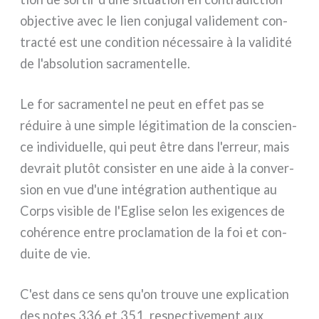
objec­ti­ve avec le lien con­ju­gal vali­de­ment con­
trac­té est une con­di­tion néces­sai­re à la vali­di­té
de l'absolution sacra­men­tel­le.
Le for sacra­men­tel ne peut en effet pas se
rédui­re à une sim­ple légi­ti­ma­tion de la con­scien­
ce indi­vi­duel­le, qui peut être dans l'erreur, mais
devrait plu­tôt con­si­ster en une aide à la con­ver­
sion en vue d'une inté­gra­tion authen­ti­que au
Corps visi­ble de l'Eglise selon les exi­gen­ces de
cohé­ren­ce entre pro­cla­ma­tion de la foi et con­
dui­te de vie.
C'est dans ce sens qu'on trou­ve une expli­ca­tion
des notes 336 et 351, respec­ti­ve­ment aux