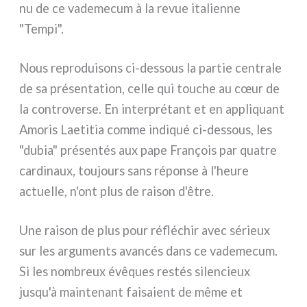
nu de ce vade­me­cum à la revue ita­lien­ne
"Tempi".
Nous repro­dui­sons ci-dessous la par­tie cen­tra­le
de sa pré­sen­ta­tion, cel­le qui tou­che au cœur de
la con­tro­ver­se. En inter­pré­tant et en appli­quant
Amoris Laetitia com­me indi­qué ci-dessous, les
"dubia" pré­sen­tés aux pape François par qua­tre
car­di­naux, tou­jours sans répon­se à l'heure
actuel­le, n'ont plus de rai­son d'être.
Une rai­son de plus pour réflé­chir avec sérieux
sur les argu­men­ts avan­cés dans ce vade­me­cum.
Si les nom­breux évê­ques restés silen­cieux
jusqu'à main­te­nant fai­sa­ient de même et