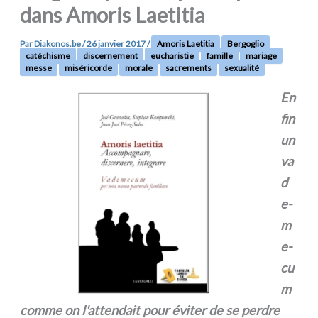
dans Amoris Laetitia
Par
Diakonos.be
/
26 janvier 2017
/
Amoris Laetitia
Bergoglio
catéchisme
discernement
eucharistie
famille
mariage
messe
miséricorde
morale
sacrements
sexualité
En
fin
un
va
d
e­
m
e­
cu
m
com­me on l'attendait pour évi­ter de se per­dre