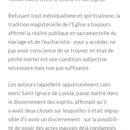
Refusant tout indi­vi­dua­li­sme et spi­ri­tua­li­sme, la
tra­di­tion magi­sté­riel­le de l'Eglise a tou­jours
affir­mé la réa­li­té publi­que et sacra­men­tel­le du
maria­ge et de l'eucharistie : pour y accé­der, ne
pas avoir con­scien­ce de se trou­ver en état de
péché mor­tel est une con­di­tion sub­jec­ti­ve
néces­sai­re mais non pas suf­fi­san­te.
Les auteurs rap­pel­lent oppor­tu­né­ment com­
ment Saint Ignace de Loyola, pas­sé maî­tre dans
le discer­ne­ment des espri­ts, affir­mait qu'il
y avait deux cho­ses sur lesquel­les il était impos­
si­ble d'y avoir un discer­ne­ment : sur la pos­si­bi­li­
té de poser des actes mau­vais déjà con­dam­nés