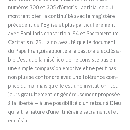
numé­ros 300 et 305 d'Amoris Laetitia, ce qui
mon­trent bien la con­ti­nui­té avec le magi­stè­re
pré­cé­dent de l'Eglise et plus par­ti­cu­liè­re­ment
avec Familiaris con­sor­tio n. 84 et Sacramentum
Caritatis n. 29. La nou­veau­té que le docu­ment
du Pape François appor­te à la pasto­ra­le ecclé­sia­
ble c'est que la misé­ri­cor­de ne con­si­ste pas en
une sim­ple com­pas­sion émo­ti­ve et ne peut pas
non plus se con­fon­dre avec une tolé­ran­ce com­
pli­ce du mal mais qu'elle est une invi­ta­tion– tou­
jours gra­tui­te­ment et géné­reu­se­ment pro­po­sée
à la liber­té — à une pos­si­bi­li­té d'un retour à Dieu
qui ait la natu­re d'une iti­né­rai­re sacra­men­tel et
ecclé­sial.