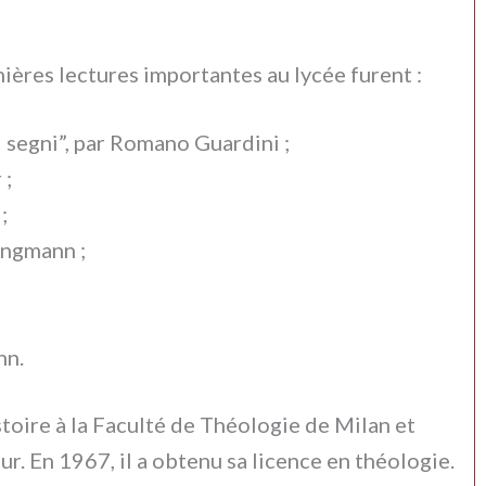
iè­res lec­tu­res impor­tan­tes au lycée furent :
ti segni”, par Romano Guardini ;
 ;
;
ungmann ;
nn.
 histoi­re à la Faculté de Théologie de Milan et
 En 1967, il a obte­nu sa licen­ce en théo­lo­gie.