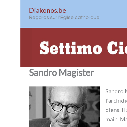
Aller
Diakonos.be
au
Regards sur l'Eglise catholique
contenu
Sandro Magister
Sandro M
l’archid
diens. Il
main. Mar