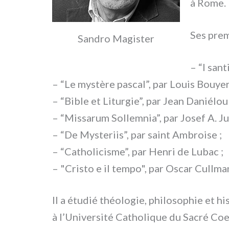
à Rome.
Ses pre­m
Sandro Magister
– “I san­
– “Le mystè­re pascal”, par Louis Bouyer
– “Bible et Liturgie”, par Jean Daniélou 
– “Missarum Sollemnia”, par Josef A. J
– “De Mysteriis”, par saint Ambroise ;
– “Catholicisme”, par Henri de Lubac ;
– "Cristo e il tem­po", par Oscar Cullma
Il a étu­dié théo­lo­gie, phi­lo­so­phie et
à l’Université Catholique du Sacré Coeur.