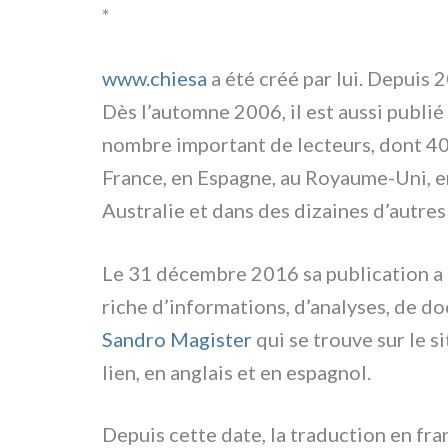
*
www.chiesa
a été créé par lui. Depuis 20
Dès l’automne 2006, il est aus­si publié 
nom­bre impor­tant de lec­teurs, dont 40
France, en Espagne, au Royaume-Uni, en
Australie et dans des dizai­nes d’autres
Le 31 décem­bre 2016 sa publi­ca­tion a 
riche d’informations, d’analyses, de docu
Sandro Magister
qui se trou­ve sur le 
lien, en anglais et en espa­gnol.
Depuis cet­te date, la tra­duc­tion en fra