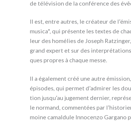
de télé­vi­sion de la con­fé­ren­ce des évê
Il est, entre autres, le créa­teur de l’émi
musi­ca", qui pré­sen­te les tex­tes de ch
leur des homé­lies de Joseph Ratzinger, 
grand expert et sur des inter­pré­ta­tions 
ques pro­pres à cha­que mes­se.
Il a éga­le­ment créé une autre émis­sion
épi­so­des, qui per­met d’admirer les do
tion jusqu’au juge­ment der­nier, repré­se
le nor­mand, com­men­tées par l’historien
moi­ne camal­du­le Innocenzo Gargano po