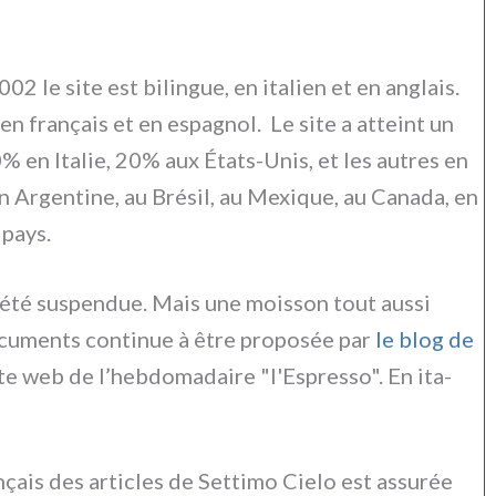
02 le site est bilin­gue, en ita­lien et en anglais.
en fra­nçais et en espa­gnol. Le site a atteint un
% en Italie, 20% aux États-Unis, et les autres en
 Argentine, au Brésil, au Mexique, au Canada, en
 pays.
été suspen­due. Mais une mois­son tout aus­si
­men­ts con­ti­nue à être pro­po­sée par
le blog de
site web de l’hebdomadaire "l'Espresso". En ita­
­nçais des arti­cles de Settimo Cielo est assu­rée