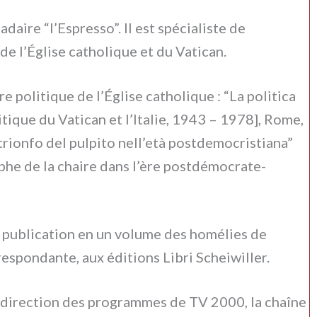
madaire “l’Espresso”. Il est spé­cia­li­ste de
r de l’Église catho­li­que et du Vatican.
e poli­ti­que de l’Église catho­li­que : “La poli­ti­ca
li­ti­que du Vatican et l’Italie, 1943 – 1978], Rome,
rion­fo del pul­pi­to nell’età post­de­mo­cri­stia­na”
om­phe de la chai­re dans l’ère postdémocrate-
 publi­ca­tion en un volu­me des homé­lies de
e­spon­dan­te, aux édi­tions Libri Scheiwiller.
a direc­tion des pro­gram­mes de TV 2000, la chaî­ne