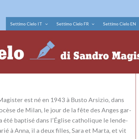
Settimo Cielo IT
Settimo Cielo FR
Settimo Cielo EN
agister est né en 1943 à Busto Arsizio, dans
iocèse de Milan, le jour de la fête des Anges gar­
 a été bap­ti­sé dans l’Église catho­li­que le len­de­
ié à Anna, il a deux fil­les, Sara et Marta, et vit