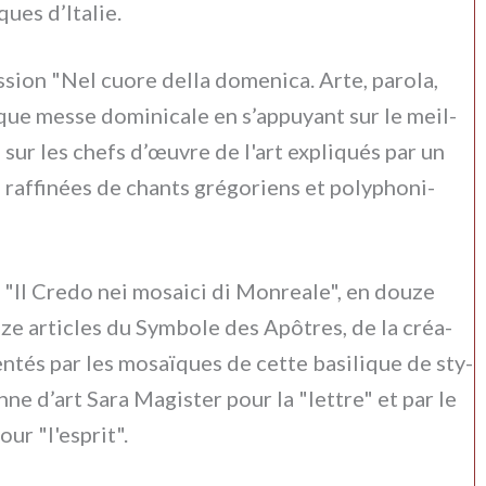
­ques d’Italie.
ssion "Nel cuo­re del­la dome­ni­ca. Arte, paro­la,
a­que mes­se domi­ni­ca­le en s’appuyant sur le meil­
sur les chefs d’œuvre de l'art expli­qués par un
raf­fi­nées de chan­ts gré­go­riens et poly­pho­ni­
, "Il Credo nei mosai­ci di Monreale", en dou­ze
u­ze arti­cles du Symbole des Apôtres, de la créa­
n­tés par les mosaï­ques de cet­te basi­li­que de sty­
ne d’art Sara Magister pour la "let­tre" et par le
ur "l'esprit".