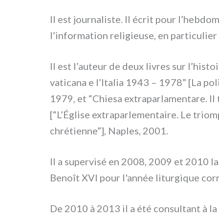
Il est jour­na­li­ste. Il écrit pour l’hebdo
l’information reli­gieu­se, en par­ti­cu­lie
Il est l’auteur de deux livres sur l’histoir
vati­ca­na e l’Italia 1943 – 1978” [La po
1979, et “Chiesa extra­par­la­men­ta­re. Il t
[“L’Église extra­par­le­men­tai­re. Le tri
chrétienne”], Naples, 2001.
Il a super­vi­sé en 2008, 2009 et 2010 la
Benoît XVI pour l'année litur­gi­que cor­r
De 2010 à 2013 il a été con­sul­tant à l