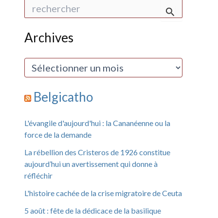
R
e
c
h
Archives
e
r
c
A
h
r
e
c
r
h
Belgicatho
i
:
v
e
L'évangile d'aujourd'hui : la Cananéenne ou la
s
force de la demande
La rébellion des Cristeros de 1926 constitue
aujourd’hui un avertissement qui donne à
réfléchir
L'histoire cachée de la crise migratoire de Ceuta
5 août : fête de la dédicace de la basilique