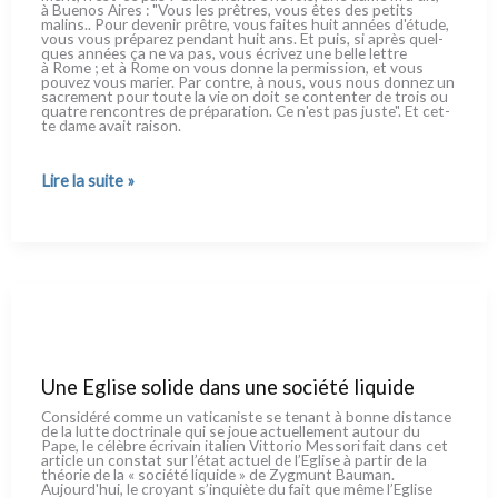
à Buenos Aires : "Vous les prê­tres, vous êtes des peti­ts
malins.. Pour deve­nir prê­tre, vous fai­tes huit années d'étude,
vous vous pré­pa­rez pen­dant huit ans. Et puis, si après quel­
ques années ça ne va pas, vous écri­vez une bel­le let­tre
à Rome ; et à Rome on vous don­ne la per­mis­sion, et vous
pou­vez vous marier. Par con­tre, à nous, vous nous don­nez un
sacre­ment pour tou­te la vie on doit se con­ten­ter de trois ou
qua­tre ren­con­tres de pré­pa­ra­tion. Ce n'est pas juste". Et cet­
te dame avait rai­son.
Discours
Lire la suite »
du
Pape
François
à la
délégation
du
Forum
des
Associations
Familiales
Une Eglise solide dans une société liquide
Considéré com­me un vati­ca­ni­ste se tenant à bon­ne distan­ce
de la lut­te doc­tri­na­le qui se joue actuel­le­ment autour du
Pape, le célè­bre écri­vain ita­lien Vittorio Messori fait dans cet
arti­cle un con­stat sur l’état actuel de l’Eglise à par­tir de la
théo­rie de la « socié­té liqui­de » de Zygmunt Bauman.
Aujourd'hui, le croyant s’inquiète du fait que même l’Eglise