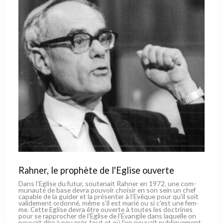
Rahner, le prophète de l'Eglise ouverte
Dans l’Eglise du futur, sou­te­nait Rahner en 1972, une com­
mu­nau­té de base devra pou­voir choi­sir en son sein un chef
capa­ble de la gui­der et la pré­sen­ter à l’Evêque pour qu'il soit
vali­de­ment ordon­né, même s'il est marié ou si c'est une fem­
me. Cette Eglise devra être ouver­te à tou­tes les doc­tri­nes
pour se rap­pro­cher de l'Eglise de l’Evangile dans laquel­le on
pou­vait dire à peu près tout et où l’on pou­vait publi­que­ment