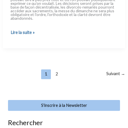
expri­mer ce qu’on vou­lait. Les déci­sions seront pri­ses par la
base de façon décen­tra­li­sée, les divorcés-remariés pour­ront
accé­der aux sacre­men­ts, la mes­se du diman­che ne sera plus
obli­ga­toi­re et l'ordre, l'orthodoxie et la clar­té devront être
aban­don­nés.
Rahner,
Lire la suite »
le
prophète
de
l'Eglise
ouverte
Suivant
→
1
2
S'inscrire à la Newsletter
Rechercher