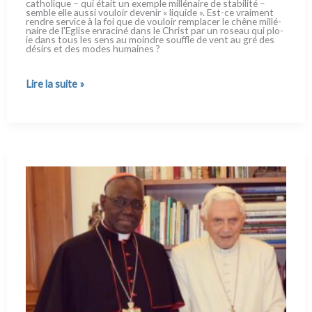
catho­li­que – qui était un exem­ple mil­lé­nai­re de sta­bi­li­té –
sem­ble elle aus­si vou­loir deve­nir « liqui­de ». Est-ce vrai­ment
ren­dre ser­vi­ce à la foi que de vou­loir rem­pla­cer le chê­ne mil­lé­
nai­re de l'Eglise enra­ci­né dans le Christ par un roseau qui plo­
ie dans tous les sens au moin­dre souf­fle de vent au gré des
désirs et des modes humai­nes ?
Une
Lire la suite »
Eglise
solide
dans
une
société
liquide