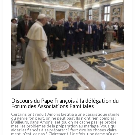
Discours du Pape François à la délégation du
Forum des Associations Familiales
Certains ont réduit Amoris lae­ti­tia à une casui­sti­que sté­ri­le
du gen­re "on peut, on ne peut pas". Ils n'ont rien com­pris !
D'ailleurs, dans Amoris lae­ti­tia, on ne cache pas les pro­blè­
mes, les pro­blè­mes de la pré­pa­ra­tion au maria­ge. Vous qui
aidez les fian­cés à se pré­pa­rer : il faut dire les cho­ses clai­re­
ment, n'est-ce pas ? Clairement. Une fois, une dame m'a dit,