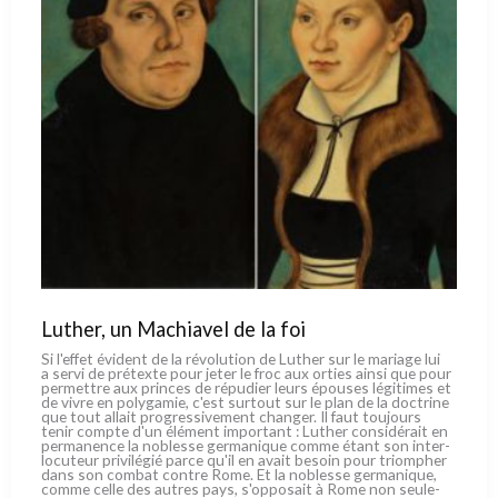
Luther, un Machiavel de la foi
Si l'effet évi­dent de la révo­lu­tion de Luther sur le maria­ge lui
a ser­vi de pré­tex­te pour jeter le froc aux orties ain­si que pour
per­met­tre aux prin­ces de répu­dier leurs épou­ses légi­ti­mes et
de vivre en poly­ga­mie, c'est sur­tout sur le plan de la doc­tri­ne
que tout allait pro­gres­si­ve­ment chan­ger. Il faut tou­jours
tenir comp­te d'un élé­ment impor­tant : Luther con­si­dé­rait en
per­ma­nen­ce la nobles­se ger­ma­ni­que com­me étant son inter­
lo­cu­teur pri­vi­lé­gié par­ce qu'il en avait besoin pour triom­pher
dans son com­bat con­tre Rome. Et la nobles­se ger­ma­ni­que,
com­me cel­le des autres pays, s'opposait à Rome non seu­le­