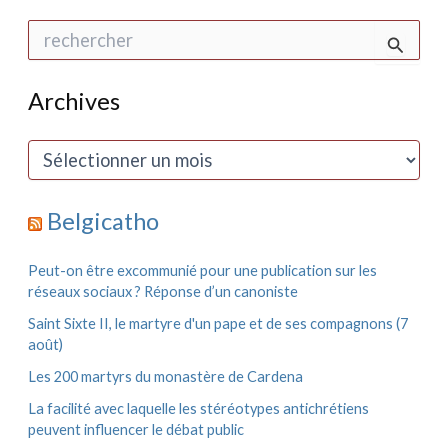
R
e
c
h
Archives
e
r
c
A
h
r
e
c
r
h
Belgicatho
i
:
v
e
Peut-on être excommunié pour une publication sur les
s
réseaux sociaux ? Réponse d’un canoniste
Saint Sixte II, le martyre d'un pape et de ses compagnons (7
août)
Les 200 martyrs du monastère de Cardena
La facilité avec laquelle les stéréotypes antichrétiens
peuvent influencer le débat public