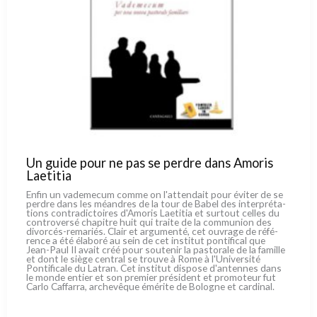
Un guide pour ne pas se perdre dans Amoris
Laetitia
Enfin un vade­me­cum com­me on l'attendait pour évi­ter de se
per­dre dans les méan­dres de la tour de Babel des inter­pré­ta­
tions con­tra­dic­toi­res d'Amoris Laetitia et sur­tout cel­les du
con­tro­ver­sé cha­pi­tre huit qui trai­te de la com­mu­nion des
divorcés-remariés. Clair et argu­men­té, cet ouvra­ge de réfé­
ren­ce a été éla­bo­ré au sein de cet insti­tut pon­ti­fi­cal que
Jean-Paul II avait créé pour sou­te­nir la pasto­ra­le de la famil­le
et dont le siè­ge cen­tral se trou­ve à Rome à l'Université
Pontificale du Latran. Cet insti­tut dispo­se d'antennes dans
le mon­de entier et son pre­mier pré­si­dent et pro­mo­teur fut
Carlo Caffarra, arche­vê­que émé­ri­te de Bologne et car­di­nal.