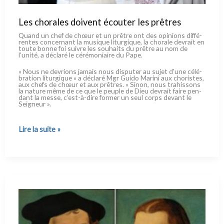
Les chorales doivent écouter les prêtres
Quand un chef de chœur et un prê­tre ont des opi­nions dif­fé­
ren­tes con­cer­nant la musi­que litur­gi­que, la cho­ra­le devrait en
tou­te bon­ne foi sui­vre les sou­hai­ts du prê­tre au nom de
l’unité, a décla­ré le céré­mo­niai­re du Pape.
« Nous ne devrions jamais nous dispu­ter au sujet d'une célé­
bra­tion litur­gi­que » a décla­ré Mgr Guido Marini aux cho­ri­stes,
aux chefs de chœur et aux prê­tres. « Sinon, nous tra­his­sons
la natu­re même de ce que le peu­ple de Dieu devrait fai­re pen­
dant la mes­se, c’est-à-dire for­mer un seul corps devant le
Seigneur ».
Les
Lire la suite »
chorales
doivent
écouter
les
prêtres