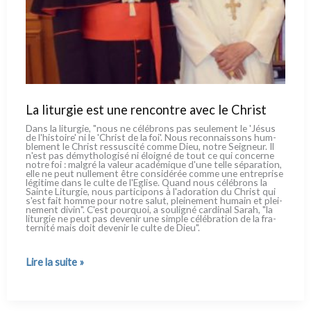
La liturgie est une rencontre avec le Christ
Dans la litur­gie, "nous ne célé­brons pas seu­le­ment le 'Jésus
de l'histoire' ni le 'Christ de la foi'. Nous recon­nais­sons hum­
ble­ment le Christ res­su­sci­té com­me Dieu, notre Seigneur. Il
n'est pas démy­tho­lo­gi­sé ni éloi­gné de tout ce qui con­cer­ne
notre foi : mal­gré la valeur aca­dé­mi­que d'une tel­le sépa­ra­tion,
elle ne peut nul­le­ment être con­si­dé­rée com­me une entre­pri­se
légi­ti­me dans le cul­te de l'Eglise. Quand nous célé­brons la
Sainte Liturgie, nous par­ti­ci­pons à l'adoration du Christ qui
s'est fait hom­me pour notre salut, plei­ne­ment humain et plei­
ne­ment divin". C'est pour­quoi, a sou­li­gné car­di­nal Sarah, "la
litur­gie ne peut pas deve­nir une sim­ple célé­bra­tion de la fra­
ter­ni­té mais doit deve­nir le cul­te de Dieu".
La
Lire la suite »
liturgie
est
une
rencontre
avec