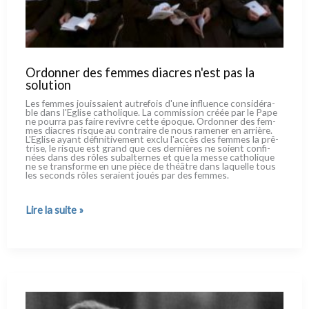
Ordonner des femmes diacres n'est pas la
solution
Les fem­mes jouis­sa­ient autre­fois d'une influen­ce con­si­dé­ra­
ble dans l'Eglise catho­li­que. La com­mis­sion créée par le Pape
ne pour­ra pas fai­re revi­vre cet­te épo­que. Ordonner des fem­
mes dia­cres risque au con­trai­re de nous rame­ner en arriè­re.
L'Eglise ayant défi­ni­ti­ve­ment exclu l'accès des fem­mes la prê­
tri­se, le risque est grand que ces der­niè­res ne soient con­fi­
nées dans des rôles subal­ter­nes et que la mes­se catho­li­que
ne se tran­sfor­me en une piè­ce de théâ­tre dans laquel­le tous
les seconds rôles sera­ient joués par des fem­mes.
Ordonner
Lire la suite »
des
femmes
diacres
n'est
pas
la
solution