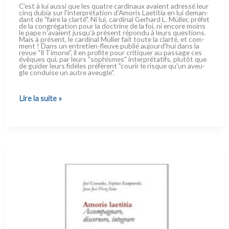
C'est à lui aus­si que les qua­tre car­di­naux ava­ient adres­sé leur
cinq dubia sur l'interprétation d'Amoris Laetitia en lui deman­
dant de "fai­re la clar­té". Ni lui, car­di­nal Gerhard L. Müller, pré­fet
de la con­gré­ga­tion pour la doc­tri­ne de la foi, ni enco­re moins
le pape n'avaient jusqu'à pré­sent répon­du à leurs que­stions.
Mais à pré­sent, le car­di­nal Müller fait tou­te la clar­té, et com­
ment ! Dans un entretien-fleuve publié aujourd'hui dans la
revue "Il Timone", il en pro­fi­te pour cri­ti­quer au pas­sa­ge ces
évê­ques qui, par leurs "sophi­smes" inter­pré­ta­tifs, plu­tôt que
de gui­der leurs fidè­les pré­fè­rent "cou­rir le risque qu'un aveu­
gle con­dui­se un autre aveu­gle".
Amoris
Lire la suite »
Laetitia :
le
cardinal
Müller
répond
aux
dubia