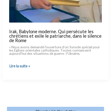
Irak, Babylone moderne. Qui persécute les
chrétiens et exile le patriarche, dans le silence
de Rome
« Nous avons deman­dé l’ouverture d’un Synode spé­cial pour
les Églises orien­ta­les catho­li­ques. Toutes con­nais­sent
aujourd’hui des situa­tions de guer­re : l’Ukraine,
Irak,
Lire la suite »
Babylone
moderne.
Qui
persécute
les
chrétiens
et
exile
le
patriarche,
dans
le
silence