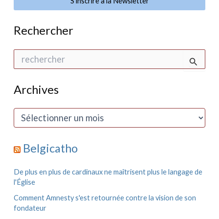
S'inscrire à la Newsletter
de
Rome
Rechercher
R
e
c
h
Archives
e
r
c
A
h
r
e
c
r
h
Belgicatho
i
:
v
e
De plus en plus de cardinaux ne maîtrisent plus le langage de
s
l'Église
Comment Amnesty s'est retournée contre la vision de son
fondateur