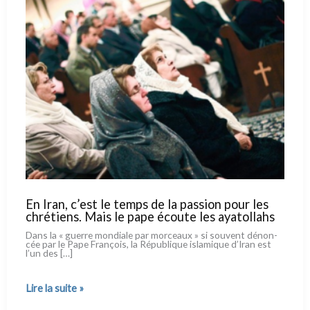
En Iran, c’est le temps de la passion pour les
chrétiens. Mais le pape écoute les ayatollahs
Dans la « guer­re mon­dia­le par mor­ceaux » si sou­vent dénon­
cée par le Pape François, la République isla­mi­que d’Iran est
l’un des […]
En
Lire la suite »
Iran,
c’est