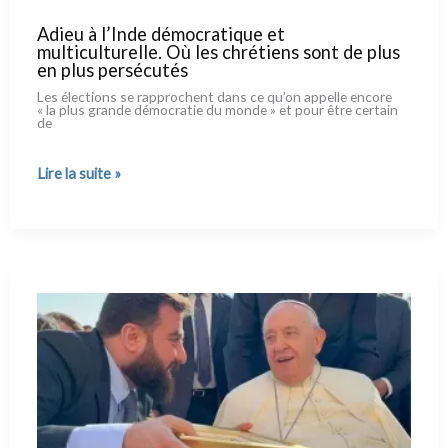
Adieu à l’Inde démocratique et
multiculturelle. Où les chrétiens sont de plus
en plus persécutés
Les élec­tions se rap­pro­chent dans ce qu’on appel­le enco­re
« la plus gran­de démo­cra­tie du mon­de » et pour être cer­tain
de
Adieu
Lire la suite »
à l’Inde
démocratique
et
multiculturelle.
Où
les
chrétiens
sont
de
plus
en
plus
persécutés