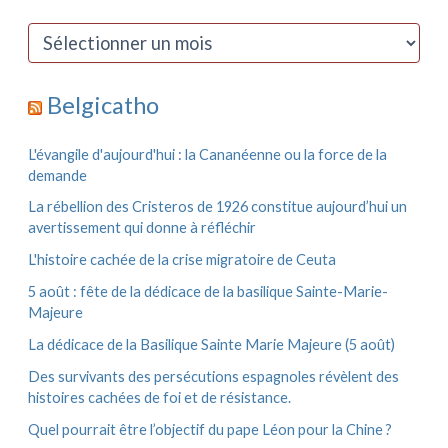
r
c
A
h
r
e
c
r
h
Belgicatho
i
:
v
e
L'évangile d'aujourd'hui : la Cananéenne ou la force de la
s
demande
La rébellion des Cristeros de 1926 constitue aujourd’hui un
avertissement qui donne à réfléchir
L'histoire cachée de la crise migratoire de Ceuta
5 août : fête de la dédicace de la basilique Sainte-Marie-
Majeure
La dédicace de la Basilique Sainte Marie Majeure (5 août)
Des survivants des persécutions espagnoles révèlent des
histoires cachées de foi et de résistance.
Quel pourrait être l’objectif du pape Léon pour la Chine ?