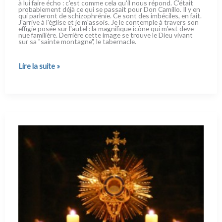
à lui fai­re écho : c'est com­me cela qu'il nous répond. C'était
pro­ba­ble­ment déjà ce qui se pas­sait pour Don Camillo. Il y en
qui par­le­ront de schi­zo­ph­ré­nie. Ce sont des imbé­ci­les, en fait.
J'arrive à l'église et je m'assois. Je le con­tem­ple à tra­vers son
effi­gie posée sur l'autel : la magni­fi­que icô­ne qui m'est deve­
nue fami­liè­re. Derrière cet­te ima­ge se trou­ve le Dieu vivant
sur sa "sain­te mon­ta­gne", le taber­na­cle.
Un
Lire la suite »
dialogue
intime
avec
Jésus
(2)