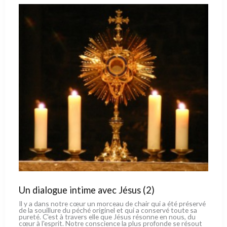
Un dialogue intime avec Jésus (2)
Il y a dans notre cœur un mor­ceau de chair qui a été pré­ser­vé
de la souil­lu­re du péché ori­gi­nel et qui a con­ser­vé tou­te sa
pure­té. C'est à tra­vers elle que Jésus réson­ne en nous, du
cœur à l'esprit. Notre con­scien­ce la plus pro­fon­de se résout