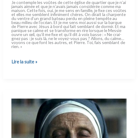
Je con­tem­ple les voû­tes de cet­te égli­se de quar­tier que je n’ai
jamais aimée et que je n’avais jamais con­si­dé­rée com­me ma
mai­son. Cette fois, oui, je me sens en famil­le, je fixe ces voû­tes
et elles me sem­blent infi­ni­ment chè­res. On dirait la char­pen­te
du ven­tre d’un grand bateau per­du en plei­ne tem­pê­te au
beau milieu de l’océan. Et je me sens moi aus­si sur la bar­que
de Pierre avec Jésus à bord qui fait sem­blant de dor­mir. Et ma
pani­que se cal­me et se tran­sfor­me en rire lor­sque le Messie
ouvre un œil, qu’il me fixe et qu’il dit à voix bas­se : « Ne crai­
gnez pas : je suis là, ne le voyez-vous pas ? Allons, du cal­me…
voyons ce que font les autres, et Pierre. Toi, fais sem­blant de
rien. »
Je
Lire la suite »
confesse…