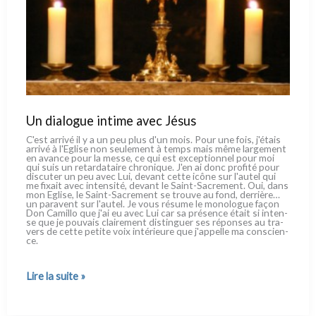
Un dialogue intime avec Jésus
C'est arri­vé il y a un peu plus d'un mois. Pour une fois, j'étais
arri­vé à l'Eglise non seu­le­ment à temps mais même lar­ge­ment
en avan­ce pour la mes­se, ce qui est excep­tion­nel pour moi
qui suis un retar­da­tai­re chro­ni­que. J'en ai donc pro­fi­té pour
discu­ter un peu avec Lui, devant cet­te icô­ne sur l'autel qui
me fixait avec inten­si­té, devant le Saint-Sacrement. Oui, dans
mon Eglise, le Saint-Sacrement se trou­ve au fond, der­riè­re…
un para­vent sur l'autel. Je vous résu­me le mono­lo­gue façon
Don Camillo que j'ai eu avec Lui car sa pré­sen­ce était si inten­
se que je pou­vais clai­re­ment distin­guer ses répon­ses au tra­
vers de cet­te peti­te voix inté­rieu­re que j'appelle ma con­scien­
ce.
Un
Lire la suite »
dialogue
intime
avec
Jésus