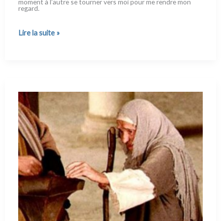
moment à l’autre se tour­ner vers moi pour me ren­dre mon
regard.
Qu'elle
Lire la suite »
est
belle,
la
messe
du
matin !