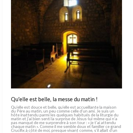
Qu'elle est belle, la messe du matin !
Qu’elle est dou­ce et bel­le, qu’elle est accueil­lan­te la mai­son
du Père au matin, un peu com­me cel­le d’un ami. Je suis un
hôte inat­ten­du par­mi les quel­ques habi­tués de la litur­gie du
matin et j’ai bien sen­ti la sur­pri­se de Jésus-lui-même qui n’a
pas man­qué de me sur­pren­dre à son tour : « je t’ai atten­du
cha­que matin ». Comme il me sem­ble doux et fami­lier ce grand
Crucifix à côté de moi, pre­sque vivant com­me, s’il allait d’un