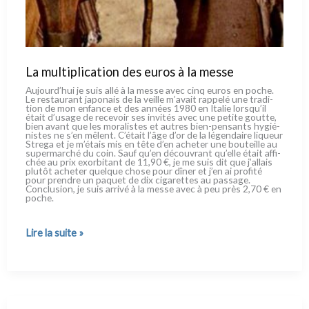
La multiplication des euros à la messe
Aujourd’hui je suis allé à la mes­se avec cinq euros en poche.
Le restau­rant japo­nais de la veil­le m’avait rap­pe­lé une tra­di­
tion de mon enfan­ce et des années 1980 en Italie lorsqu’il
était d’usage de rece­voir ses invi­tés avec une peti­te gout­te,
bien avant que les mora­li­stes et autres bien-pensants hygié­
ni­stes ne s’en mêlent. C’était l’âge d’or de la légen­dai­re liqueur
Strega et je m’étais mis en tête d’en ache­ter une bou­teil­le au
super­mar­ché du coin. Sauf qu’en décou­vrant qu’elle était affi­
chée au prix exor­bi­tant de 11,90 €, je me suis dit que j’allais
plu­tôt ache­ter quel­que cho­se pour dîner et j’en ai pro­fi­té
pour pren­dre un paquet de dix ciga­ret­tes au pas­sa­ge.
Conclusion, je suis arri­vé à la mes­se avec à peu près 2,70 € en
poche.
La
Lire la suite »
multiplication
des
euros
à la
messe