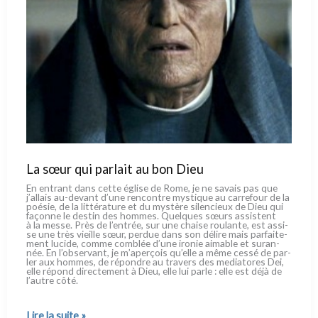
La sœur qui parlait au bon Dieu
En entrant dans cet­te égli­se de Rome, je ne savais pas que
j’allais au-devant d’une ren­con­tre mysti­que au car­re­four de la
poé­sie, de la lit­té­ra­tu­re et du mystè­re silen­cieux de Dieu qui
façon­ne le destin des hom­mes. Quelques sœurs assi­stent
à la mes­se. Près de l’entrée, sur une chai­se rou­lan­te, est assi­
se une très vieil­le sœur, per­due dans son déli­re mais par­fai­te­
ment luci­de, com­me com­blée d’une iro­nie aima­ble et suran­
née. En l’observant, je m’aperçois qu’elle a même ces­sé de par­
ler aux hom­mes, de répon­dre au tra­vers des media­to­res Dei,
elle répond direc­te­ment à Dieu, elle lui par­le : elle est déjà de
l’autre côté.
La
Lire la suite »