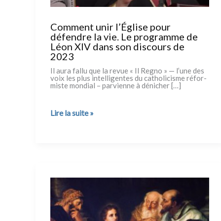
Comment unir l’Église pour
défendre la vie. Le programme de
Léon XIV dans son discours de
2023
Il aura fal­lu que la revue « Il Regno » — l’une des
voix les plus intel­li­gen­tes du catho­li­ci­sme réfor­
mi­ste mon­dial – par­vien­ne à déni­cher […]
Comment
Lire la suite »
unir
l’Église
pour
défendre
la
vie.
Le
programme
de
Léon
XIV
dans
son