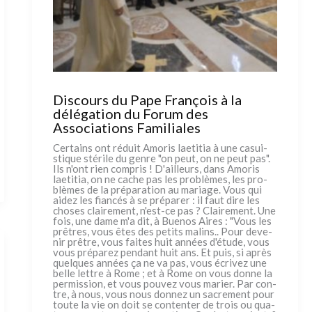
Discours du Pape François à la
délégation du Forum des
Associations Familiales
Certains ont réduit Amoris lae­ti­tia à une casui­
sti­que sté­ri­le du gen­re "on peut, on ne peut pas".
Ils n'ont rien com­pris ! D'ailleurs, dans Amoris
lae­ti­tia, on ne cache pas les pro­blè­mes, les pro­
blè­mes de la pré­pa­ra­tion au maria­ge. Vous qui
aidez les fian­cés à se pré­pa­rer : il faut dire les
cho­ses clai­re­ment, n'est-ce pas ? Clairement. Une
fois, une dame m'a dit, à Buenos Aires : "Vous les
prê­tres, vous êtes des peti­ts malins.. Pour deve­
nir prê­tre, vous fai­tes huit années d'étude, vous
vous pré­pa­rez pen­dant huit ans. Et puis, si après
quel­ques années ça ne va pas, vous écri­vez une
bel­le let­tre à Rome ; et à Rome on vous don­ne la
per­mis­sion, et vous pou­vez vous marier. Par con­
tre, à nous, vous nous don­nez un sacre­ment pour
tou­te la vie on doit se con­ten­ter de trois ou qua­