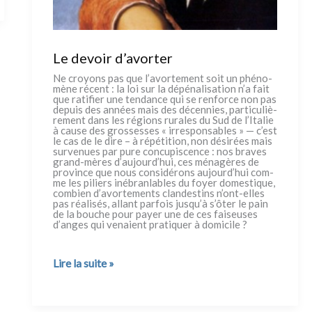
Le devoir d’avorter
Ne croyons pas que l’avortement soit un phé­no­
mè­ne récent : la loi sur la dépé­na­li­sa­tion n’a fait
que rati­fier une ten­dan­ce qui se ren­for­ce non pas
depuis des années mais des décen­nies, par­ti­cu­liè­
re­ment dans les régions rura­les du Sud de l’Italie
à cau­se des gros­ses­ses « irre­spon­sa­bles » — c’est
le cas de le dire – à répé­ti­tion, non dési­rées mais
sur­ve­nues par pure con­cu­pi­scen­ce : nos bra­ves
grand-mères d’aujourd’hui, ces ména­gè­res de
pro­vin­ce que nous con­si­dé­rons aujourd’hui com­
me les piliers iné­bran­la­bles du foyer dome­sti­que,
com­bien d’avortements clan­de­stins n’ont-elles
pas réa­li­sés, allant par­fois jusqu’à s’ôter le pain
de la bou­che pour payer une de ces fai­seu­ses
d’anges qui vena­ient pra­ti­quer à domi­ci­le ?
Le
Lire la suite »
devoir
d’avorter