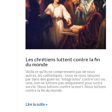
discours
de
2023
Les chrétiens luttent contre la fin
du monde
Voilà ce qu'ils ne com­pren­nent pas de nous
autres, les catho­li­ques : nous ne nous lançons
par dans des guer­res "inté­gri­stes" con­tre ceci ou
cela, non ne lut­tons pas uni­que­ment pour notre
sur­vie. Nous lut­tons con­tre la mort. Nous lut­tons
con­tre la fin du mon­de.
Les
Lire la suite »
chrétiens
luttent