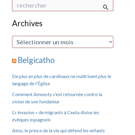
R
e
c
h
Archives
e
r
c
A
h
r
e
c
r
h
Belgicatho
i
:
v
e
De plus en plus de cardinaux ne maîtrisent plus le
s
langage de l'Église
Comment Amnesty s'est retournée contre la
vision de son fondateur
L’« invasion » de migrants à Ceuta divise les
évêques espagnols
Alois, le prince de la vie qui défend les enfants