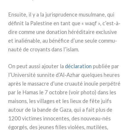
Ensuite, il y a la juri­spru­den­ce musul­ma­ne, qui
défi­nit la Palestine en tant que « waqf », c’est-à-
dire com­me une dona­tion héré­di­tai­re exclu­si­ve
et ina­lié­na­ble, au béné­fi­ce d’une seu­le com­mu­
nau­té de croyan­ts dans l’islam.
On peut aus­si ajou­ter la
décla­ra­tion
publiée par
l’Université sun­ni­te d’Al-Azhar quel­ques heu­res
après le mas­sa­cre d’une cruau­té inouïe per­pé­tré
par le Hamas le 7 octo­bre (voir pho­to) dans les
mai­sons, les vil­la­ges et les lieux de fête juifs
autour de la ban­de de Gaza, qui a fait plus de
1200 vic­ti­mes inno­cen­tes, des nouveau-nés
égor­gés, des jeu­nes fil­les vio­lées, muti­lées,