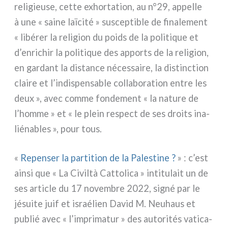
reli­gieu­se, cet­te exhor­ta­tion, au n°29, appel­le
à une « sai­ne laï­ci­té » suscep­ti­ble de fina­le­ment
« libé­rer la reli­gion du poids de la poli­ti­que et
d’enrichir la poli­ti­que des apports de la reli­gion,
en gar­dant la distan­ce néces­sai­re, la distinc­tion
clai­re et l’indispensable col­la­bo­ra­tion entre les
deux », avec com­me fon­de­ment « la natu­re de
l’homme » et « le plein respect de ses droi­ts ina­
lié­na­bles », pour tous.
«
Repenser la par­ti­tion de la Palestine ?
» : c’est
ain­si que « La Civiltà Cattolica » inti­tu­lait un de
ses arti­cle du 17 novem­bre 2022, signé par le
jésui­te juif et israé­lien David M. Neuhaus et
publié avec « l’imprimatur » des auto­ri­tés vati­ca­