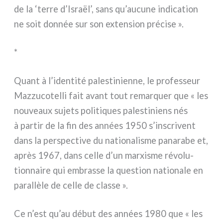
de la ‘ter­re d’Israël’, sans qu’aucune indi­ca­tion
ne soit don­née sur son exten­sion pré­ci­se ».
*
Quant à l’identité pale­sti­nien­ne, le pro­fes­seur
Mazzucotelli fait avant tout remar­quer que « les
nou­veaux suje­ts poli­ti­ques pale­sti­niens nés
à par­tir de la fin des années 1950 s’inscrivent
dans la per­spec­ti­ve du natio­na­li­sme pana­ra­be et,
après 1967, dans cel­le d’un mar­xi­sme révo­lu­
tion­nai­re qui embras­se la que­stion natio­na­le en
paral­lè­le de cel­le de clas­se ».
Ce n’est qu’au début des années 1980 que « les