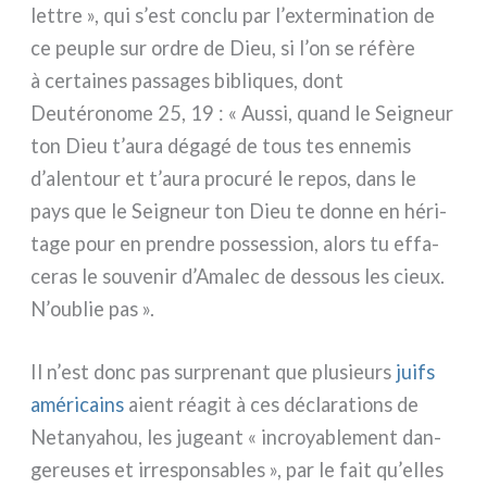
let­tre », qui s’est con­clu par l’extermination de
ce peu­ple sur ordre de Dieu, si l’on se réfè­re
à cer­tai­nes pas­sa­ges bibli­ques, dont
Deutéronome 25, 19 : « Aussi, quand le Seigneur
ton Dieu t’aura déga­gé de tous tes enne­mis
d’alentour et t’aura pro­cu­ré le repos, dans le
pays que le Seigneur ton Dieu te don­ne en héri­
ta­ge pour en pren­dre pos­ses­sion, alors tu effa­
ce­ras le sou­ve­nir d’Amalec de des­sous les cieux.
N’oublie pas ».
Il n’est donc pas sur­pre­nant que plu­sieurs
juifs
amé­ri­cains
aient réa­git à ces décla­ra­tions de
Netanyahou, les jugeant « incroya­ble­ment dan­
ge­reu­ses et irre­spon­sa­bles », par le fait qu’elles