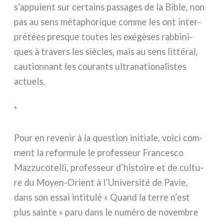
s’appuient sur cer­tains pas­sa­ges de la Bible, non
pas au sens méta­pho­ri­que com­me les ont inter­
pré­tées pre­sque tou­tes les exé­gè­ses rab­bi­ni­
ques à tra­vers les siè­cles, mais au sens lit­té­ral,
cau­tion­nant les cou­ran­ts ultra­na­tio­na­li­stes
actuels.
*
Pour en reve­nir à la que­stion ini­tia­le, voi­ci com­
ment la refor­mu­le le pro­fes­seur Francesco
Mazzucotelli, pro­fes­seur d’histoire et de cul­tu­
re du Moyen-Orient à l’Université de Pavie,
dans son essai inti­tu­lé « Quand la ter­re n’est
plus sain­te » paru dans le numé­ro de novem­bre