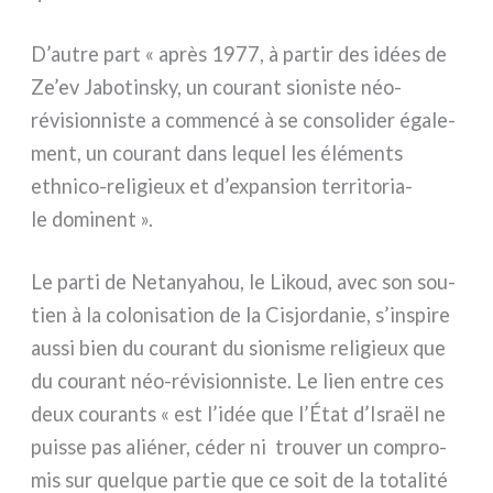
D’autre part « après 1977, à par­tir des idées de
Ze’ev Jabotinsky, un cou­rant sio­ni­ste néo-
révisionniste a com­men­cé à se con­so­li­der éga­le­
ment, un cou­rant dans lequel les élé­men­ts
ethnico-religieux et d’expansion ter­ri­to­ria­
le domi­nent ».
Le par­ti de Netanyahou, le Likoud, avec son sou­
tien à la colo­ni­sa­tion de la Cisjordanie, s’inspire
aus­si bien du cou­rant du sio­ni­sme reli­gieux que
du cou­rant néo-révisionniste. Le lien entre ces
deux cou­ran­ts « est l’idée que l’État d’Israël ne
puis­se pas alié­ner, céder ni trou­ver un com­pro­
mis sur quel­que par­tie que ce soit de la tota­li­té