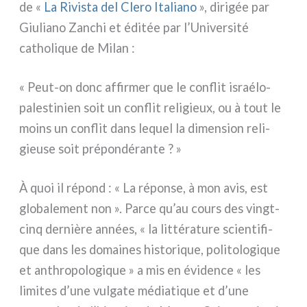
de «
La Rivista del Clero Italiano
», diri­gée par
Giuliano Zanchi et édi­tée par l’Université
catho­li­que de Milan :
« Peut-on donc affir­mer que le con­flit israélo-
palestinien soit un con­flit reli­gieux, ou à tout le
moins un con­flit dans lequel la dimen­sion reli­
gieu­se soit pré­pon­dé­ran­te ? »
À quoi il répond : « La répon­se, à mon avis, est
glo­ba­le­ment non ». Parce qu’au cours des vingt-
cinq der­niè­re années, « la lit­té­ra­tu­re scien­ti­fi­
que dans les domai­nes histo­ri­que, poli­to­lo­gi­que
et anth­ro­po­lo­gi­que » a mis en évi­den­ce « les
limi­tes d’une vul­ga­te média­ti­que et d’une