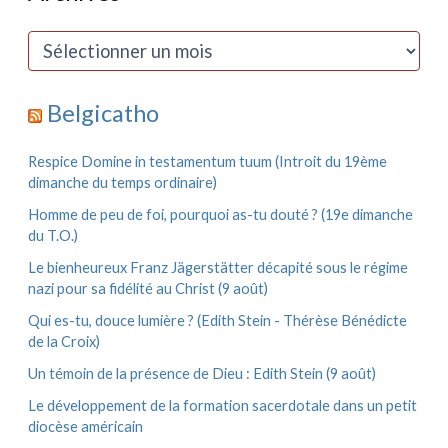
r
c
A
h
r
e
c
r
h
Belgicatho
i
:
v
e
Respice Domine in testamentum tuum (Introit du 19ème
s
dimanche du temps ordinaire)
Homme de peu de foi, pourquoi as-tu douté ? (19e dimanche
du T.O.)
Le bienheureux Franz Jägerstätter décapité sous le régime
nazi pour sa fidélité au Christ (9 août)
Qui es-tu, douce lumière ? (Edith Stein - Thérèse Bénédicte
de la Croix)
Un témoin de la présence de Dieu : Edith Stein (9 août)
Le développement de la formation sacerdotale dans un petit
diocèse américain