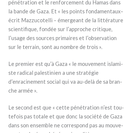
péné­tra­tion et le ren­for­ce­ment du Hamas dans
la ban­de de Gaza. Et « les poin­ts fon­da­men­taux–
écrit Mazzucotelli – émer­geant de la lit­té­ra­tu­re
scien­ti­fi­que, fon­dée sur l’approche cri­ti­que,
l’usage des sour­ces pri­mai­res et l’observation
sur le ter­rain, sont au nom­bre de trois ».
Le pre­mier est qu’à Gaza « le mou­ve­ment isla­mi­
ste radi­cal pale­sti­nien a une stra­té­gie
d’enracinement social qui va au-delà de sa bran­
che armée ».
Le second est que « cet­te péné­tra­tion n’est tou­
te­fois pas tota­le et que donc la socié­té de Gaza
dans son ensem­ble ne cor­re­spond pas au mou­ve­