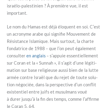
israélo-palestinien ? À pre­miè­re vue, il est
impor­tant.
Le nom du Hamas est déjà élo­quent en soi. C’est
un acro­ny­me ara­be qui signi­fie Mouvement de
Résistance Islamique. Mais sur­tout, la char­te
fon­da­tri­ce de 1988 – que l’on peut éga­le­ment
con­sul­ter
en anglais
– s’appuie essen­tiel­le­ment
sur Coran et la « Sunnah », il s’agit d’une légi­ti­
ma­tion sur base reli­gieu­se aus­si bien de la lut­te
armée con­tre Israël que du rejet de tou­te solu­
tion négo­ciée, dans la per­spec­ti­ve d’un con­flit
exi­sten­tiel entre juifs et musul­mans voué
à durer jusqu’à la fin des temps, com­me l’affirme
le Coran 5, 64.