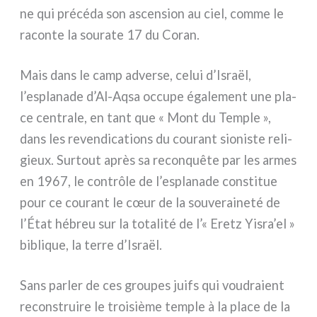
ne qui pré­cé­da son ascen­sion au ciel, com­me le
racon­te la sou­ra­te 17 du Coran.
Mais dans le camp adver­se, celui d’Israël,
l’esplanade d’Al-Aqsa occu­pe éga­le­ment une pla­
ce cen­tra­le, en tant que « Mont du Temple »,
dans les reven­di­ca­tions du cou­rant sio­ni­ste reli­
gieux. Surtout après sa recon­quê­te par les armes
en 1967, le con­trô­le de l’esplanade con­sti­tue
pour ce cou­rant le cœur de la sou­ve­rai­ne­té de
l’État hébreu sur la tota­li­té de l’« Eretz Yisra’el »
bibli­que, la ter­re d’Israël.
Sans par­ler de ces grou­pes juifs qui vou­dra­ient
recon­strui­re le troi­siè­me tem­ple à la pla­ce de la