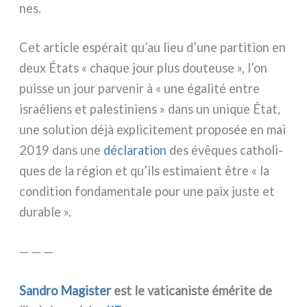
nes.
Cet arti­cle espé­rait qu’au lieu d’une par­ti­tion en
deux États « cha­que jour plus dou­teu­se », l’on
puis­se un jour par­ve­nir à « une éga­li­té entre
israé­liens et pale­sti­niens » dans un uni­que État,
une solu­tion déjà expli­ci­te­ment pro­po­sée en mai
2019 dans une
décla­ra­tion
des évê­ques catho­li­
ques de la région et qu’ils esti­ma­ient être « la
con­di­tion fon­da­men­ta­le pour une paix juste et
dura­ble ».
— — —
Sandro Magister
est le vati­ca­ni­ste émé­ri­te de