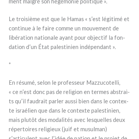
ment mal­gré son hégé­mo­nie poli­ti­que ».
Le troi­siè­me est que le Hamas « s’est légi­ti­mé et
con­ti­nue à le fai­re com­me un mou­ve­ment de
libé­ra­tion natio­na­le ayant pour objec­tif la fon­
da­tion d’un État pale­sti­nien indé­pen­dant ».
*
En résu­mé, selon le pro­fes­seur Mazzucotelli,
« ce n’est donc pas de reli­gion en ter­mes abstrai­
ts qu’il fau­drait par­ler aus­si bien dans le con­tex­
te israé­lien que dans le con­tex­te pale­sti­nien,
mais plu­tôt des moda­li­tés avec lesquel­les deux
réper­toi­res reli­gieux (juif et musul­man)
s’articulent avec l’idée de nation et le pro­jet de