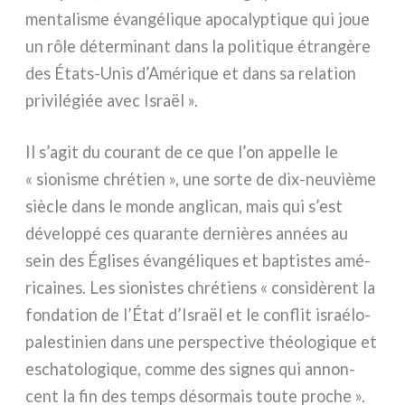
men­ta­li­sme évan­gé­li­que apo­ca­lyp­ti­que qui joue
un rôle déter­mi­nant dans la poli­ti­que étran­gè­re
des États-Unis d’Amérique et dans sa rela­tion
pri­vi­lé­giée avec Israël ».
Il s’agit du cou­rant de ce que l’on appel­le le
« sio­ni­sme chré­tien », une sor­te de dix-neuvième
siè­cle dans le mon­de angli­can, mais qui s’est
déve­lop­pé ces qua­ran­te der­niè­res années au
sein des Églises évan­gé­li­ques et bap­ti­stes amé­
ri­cai­nes. Les sio­ni­stes chré­tiens « con­si­dè­rent la
fon­da­tion de l’État d’Israël et le con­flit israélo-
palestinien dans une per­spec­ti­ve théo­lo­gi­que et
escha­to­lo­gi­que, com­me des signes qui annon­
cent la fin des temps désor­mais tou­te pro­che ».