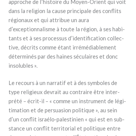
appro­che de l’histoire du Moyen-Orient qui voit
dans la reli­gion la cau­se prin­ci­pa­le des con­fli­ts
régio­naux et qui attri­bue un aura
d’exceptionnalisme à tou­te la région, à ses habi­
tan­ts et à ses pro­ces­sus d’identification col­lec­
ti­ve, décri­ts com­me étant irré­mé­dia­ble­ment
déter­mi­nés par des hai­nes sécu­lai­res et donc
inso­lu­bles ».
Le recours à un nar­ra­tif et à des sym­bo­les de
type reli­gieux devrait au con­trai­re être inter­
pré­té – écrit-il – « com­me un instru­ment de légi­
ti­ma­tion et de per­sua­sion poli­ti­que », au sein
d’un con­flit israélo-palestinien « qui est en sub­
stan­ce un con­flit ter­ri­to­rial et poli­ti­que entre