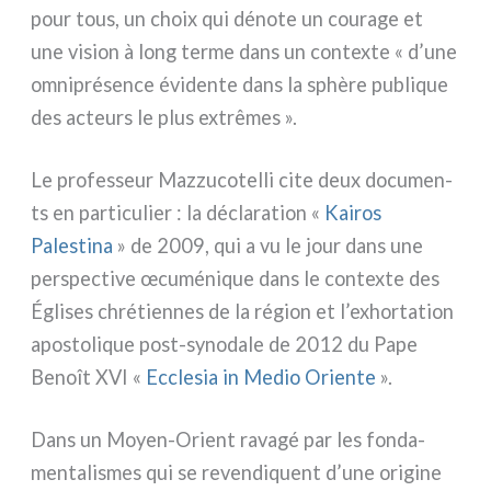
pour tous, un choix qui déno­te un cou­ra­ge et
une vision à long ter­me dans un con­tex­te « d’une
omni­pré­sen­ce évi­den­te dans la sphè­re publi­que
des acteurs le plus extrê­mes ».
Le pro­fes­seur Mazzucotelli cite deux docu­men­
ts en par­ti­cu­lier : la décla­ra­tion «
Kairos
Palestina
» de 2009, qui a vu le jour dans une
per­spec­ti­ve œcu­mé­ni­que dans le con­tex­te des
Églises chré­tien­nes de la région et l’exhortation
apo­sto­li­que post-synodale de 2012 du Pape
Benoît XVI «
Ecclesia in Medio Oriente
».
Dans un Moyen-Orient rava­gé par les fon­da­
men­ta­li­smes qui se reven­di­quent d’une ori­gi­ne