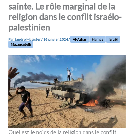
sainte. Le rôle marginal de la
religion dans le conflit israélo-
palestinien
Par
Sandro Magister
/
16 janvier 2024
/
Al-Azhar
Hamas
Israël
Mazzucotelli
Quel est le poids de la reli­gion dans le con­flit