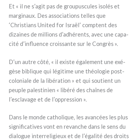
Et « il ne s’agit pas de grou­pu­scu­les iso­lés et
mar­gi­naux. Des asso­cia­tions tel­les que
‘Christians United for Israël’ comp­tent des
dizai­nes de mil­lions d’adhérents, avec une capa­
ci­té d’influence crois­san­te sur le Congrès ».
D’un autre côté, « il exi­ste éga­le­ment une exé­
gè­se bibli­que qui légi­ti­me une théo­lo­gie post-
coloniale de la libé­ra­tion » et qui sou­tient un
peu­ple pale­sti­nien « libé­ré des chaî­nes de
l’esclavage et de l’oppression ».
Dans le mon­de catho­li­que, les avan­cées les plus
signi­fi­ca­ti­ves vont en revan­che dans le sens du
dia­lo­gue inter­re­li­gieux et de l’égalité des droi­ts