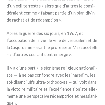
d’un exil ter­re­stre » alors que d’autres le con­si­
dé­ra­ient com­me « fai­sant par­tie d’un plan divin
de rachat et de rédemp­tion ».
Après la guer­re des six jours, en 1967, et
l’occupation de la vieil­le vil­le de Jérusalem et de
la Cisjordanie – écrit le pro­fes­seur Mazzucotelli
– « d’autres cou­ran­ts ont émer­gé ».
Il y a d’une part « le sio­ni­sme reli­gieux natio­na­li­
ste — à ne pas con­fon­dre avec les ‘hare­dim’, les
soi-disant juifs ultra-orthodoxes — qui voit dans
la vic­toi­re mili­tai­re et l’expérience sio­ni­ste elle-
même une per­spec­ti­ve rédemp­tri­ce et mes­sia­ni­
que ».