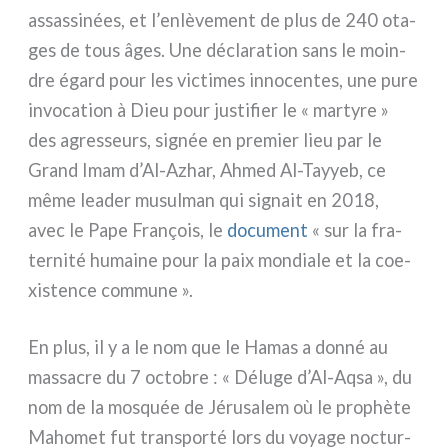
assas­si­nées, et l’enlèvement de plus de 240 ota­
ges de tous âges. Une décla­ra­tion sans le moin­
dre égard pour les vic­ti­mes inno­cen­tes, une pure
invo­ca­tion à Dieu pour justi­fier le « mar­ty­re »
des agres­seurs, signée en pre­mier lieu par le
Grand Imam d’Al-Azhar, Ahmed Al-Tayyeb, ce
même lea­der musul­man qui signait en 2018,
avec le Pape François, le
docu­ment
« sur la fra­
ter­ni­té humai­ne pour la paix mon­dia­le et la coe­
xi­sten­ce com­mu­ne ».
En plus, il y a le nom que le Hamas a don­né au
mas­sa­cre du 7 octo­bre : « Déluge d’Al-Aqsa », du
nom de la mosquée de Jérusalem où le pro­phè­te
Mahomet fut trans­por­té lors du voya­ge noc­tur­