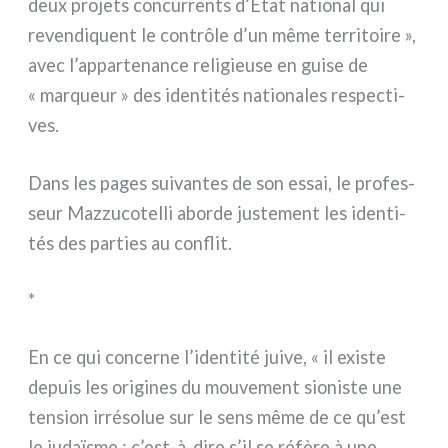
deux pro­je­ts con­cur­ren­ts d’État natio­nal qui
reven­di­quent le con­trô­le d’un même ter­ri­toi­re »,
avec l’appartenance reli­gieu­se en gui­se de
« mar­queur » des iden­ti­tés natio­na­les respec­ti­
ves.
Dans les pages sui­van­tes de son essai, le pro­fes­
seur Mazzucotelli abor­de juste­ment les iden­ti­
tés des par­ties au con­flit.
*
En ce qui con­cer­ne l’identité jui­ve, « il exi­ste
depuis les ori­gi­nes du mou­ve­ment sio­ni­ste une
ten­sion irré­so­lue sur le sens même de ce qu’est
le judaï­sme : c’est-à-dire s’il se réfè­re à une