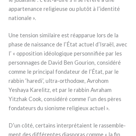
appar­te­nan­ce reli­gieu­se ou plu­tôt à l’identité
natio­na­le ».
Une ten­sion simi­lai­re est réap­pa­rue lors de la
pha­se de nais­san­ce de l’État actuel d’Israël, avec
l’ « oppo­si­tion idéo­lo­gi­que per­son­ni­fiée par les
per­son­na­ges de David Ben Gourion, con­si­dé­ré
com­me le prin­ci­pal fon­da­teur de l’État, par le
rab­bin ‘hare­di’, ultra-orthodoxe, Avrohom
Yeshaya Karelitz, et par le rab­bin Avraham
Yitzhak Cook, con­si­dé­ré com­me l’un des pères
fon­da­teurs du sio­ni­sme reli­gieux actuel ».
D’un côté, cer­tains inter­pré­ta­ient le ras­sem­ble­
ment des dif­fé­ren­tes dia­spo­ras com­me « la fin