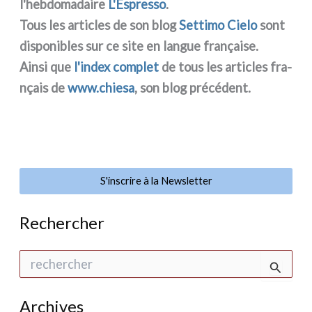
l'hebdomadaire
L'Espresso
.
Tous les arti­cles de son blog
Settimo Cielo
sont
dispo­ni­bles sur ce site en lan­gue fra­nçai­se.
Ainsi que
l'index com­plet
de tous les arti­cles fra­
nçais de
www.chiesa
, son blog pré­cé­dent.
S'inscrire à la Newsletter
Rechercher
R
e
c
h
Archives
e