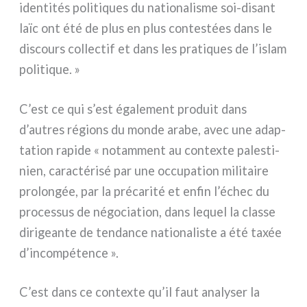
iden­ti­tés poli­ti­ques du natio­na­li­sme soi-disant
laïc ont été de plus en plus con­te­stées dans le
discours col­lec­tif et dans les pra­ti­ques de l’islam
poli­ti­que. »
C’est ce qui s’est éga­le­ment pro­duit dans
d’autres régions du mon­de ara­be, avec une adap­
ta­tion rapi­de « notam­ment au con­tex­te pale­sti­
nien, carac­té­ri­sé par une occu­pa­tion mili­tai­re
pro­lon­gée, par la pré­ca­ri­té et enfin l’échec du
pro­ces­sus de négo­cia­tion, dans lequel la clas­se
diri­gean­te de ten­dan­ce natio­na­li­ste a été taxée
d’incompétence ».
C’est dans ce con­tex­te qu’il faut ana­ly­ser la