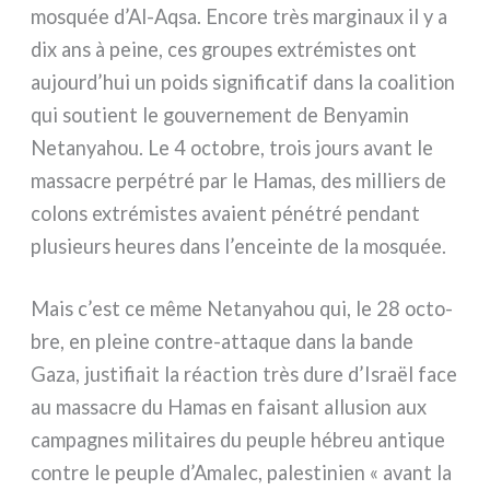
mosquée d’Al-Aqsa. Encore très mar­gi­naux il y a
dix ans à pei­ne, ces grou­pes extré­mi­stes ont
aujourd’hui un poids signi­fi­ca­tif dans la coa­li­tion
qui sou­tient le gou­ver­ne­ment de Benyamin
Netanyahou. Le 4 octo­bre, trois jours avant le
mas­sa­cre per­pé­tré par le Hamas, des mil­liers de
colons extré­mi­stes ava­ient péné­tré pen­dant
plu­sieurs heu­res dans l’enceinte de la mosquée.
Mais c’est ce même Netanyahou qui, le 28 octo­
bre, en plei­ne contre-attaque dans la ban­de
Gaza, justi­fiait la réac­tion très dure d’Israël face
au mas­sa­cre du Hamas en fai­sant allu­sion aux
cam­pa­gnes mili­tai­res du peu­ple hébreu anti­que
con­tre le peu­ple d’Amalec, pale­sti­nien « avant la