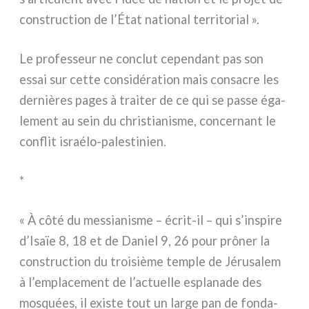
con­struc­tion de l’État natio­nal ter­ri­to­rial ».
Le pro­fes­seur ne con­clut cepen­dant pas son
essai sur cet­te con­si­dé­ra­tion mais con­sa­cre les
der­niè­res pages à trai­ter de ce qui se pas­se éga­
le­ment au sein du chri­stia­ni­sme, con­cer­nant le
con­flit israélo-palestinien.
*
« À côté du mes­sia­ni­sme – écrit-il – qui s’inspire
d’Isaïe 8, 18 et de Daniel 9, 26 pour prô­ner la
con­struc­tion du troi­siè­me tem­ple de Jérusalem
à l’emplacement de l’actuelle espla­na­de des
mosquées, il exi­ste tout un lar­ge pan de fon­da­