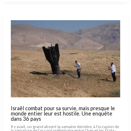
de
Jérusalem
fait
encore
parler
d’elle.
Après
les
commentaires
divergents
de
deux
Juifs,
voici
l’opinion
d’un
éminent
spécialiste
catholique
Israël combat pour sa survie, mais presque le
monde entier leur est hostile. Une enquête
dans 36 pays
Il y avait, un grand absent la semai­ne der­niè­re, à l’occasion de
la signa­tu­re de l’accord pré­li­mi­nai­re entre l’Iran et les États-