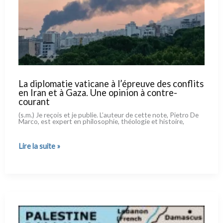
pourquoi ?
La diplomatie vaticane à l’épreuve des conflits
en Iran et à Gaza. Une opinion à contre-
courant
(s.m.) Je reçois et je publie. L’auteur de cet­te note, Pietro De
Marco, est expert en phi­lo­so­phie, théo­lo­gie et histoi­re,
La
Lire la suite »
diplomatie
vaticane
à l’épreuve
des
conflits
en
Iran
et
à Gaza.
Une
opinion