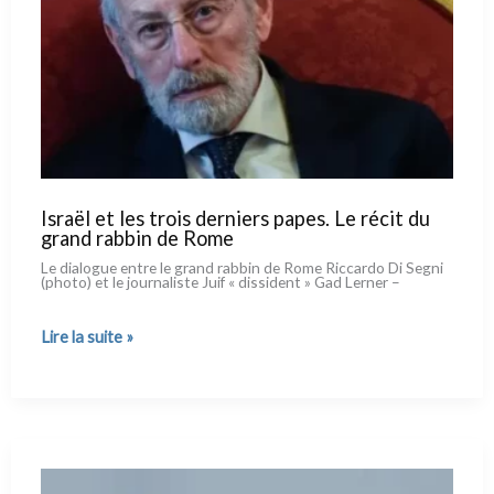
Israël et les trois derniers papes. Le récit du
grand rabbin de Rome
Le dia­lo­gue entre le grand rab­bin de Rome Riccardo Di Segni
(pho­to) et le jour­na­li­ste Juif « dis­si­dent » Gad Lerner –
Israël
Lire la suite »
et
les
trois
derniers
papes.
Le
récit
du
grand
rabbin