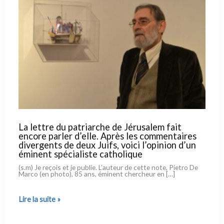
La lettre du patriarche de Jérusalem fait
encore parler d’elle. Après les commentaires
divergents de deux Juifs, voici l’opinion d’un
éminent spécialiste catholique
(s.m) Je reçois et je publie. L’auteur de cet­te note, Pietro De
Marco (en pho­to), 85 ans, émi­nent cher­cheur en […]
La
Lire la suite »
lettre
du
patriarche