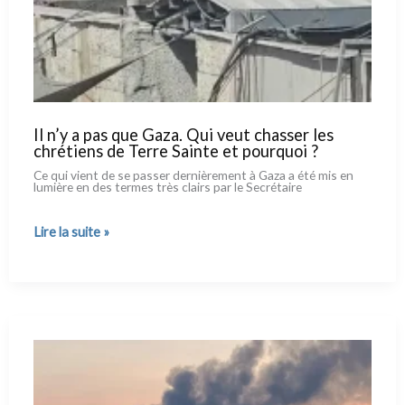
Il n’y a pas que Gaza. Qui veut chasser les
chrétiens de Terre Sainte et pourquoi ?
Ce qui vient de se pas­ser der­niè­re­ment à Gaza a été mis en
lumiè­re en des ter­mes très clairs par le Secrétaire
Il
Lire la suite »
n’y
a pas
que
Gaza.
Qui
veut
chasser
les
chrétiens
de
Terre
Sainte
et