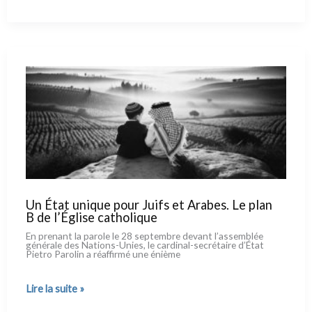
Quand
le
Pape
se
lance
dans
la
guerre
des
mots
Un État unique pour Juifs et Arabes. Le plan
B de l’Église catholique
En pre­nant la paro­le le 28 sep­tem­bre devant l’assemblée
géné­ra­le des Nations-Unies, le cardinal-secrétaire d’État
Pietro Parolin a réaf­fir­mé une éniè­me
Un
Lire la suite »
État
unique