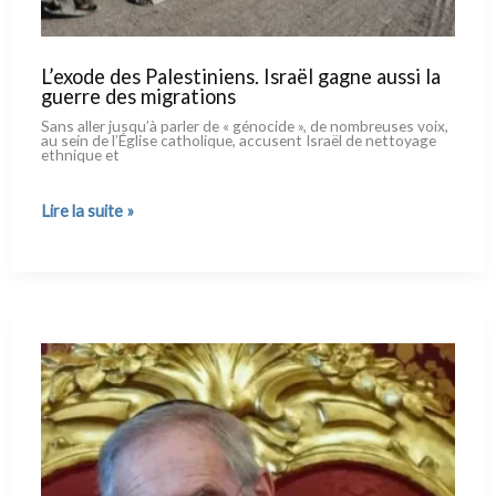
L’exode des Palestiniens. Israël gagne aussi la
guerre des migrations
Sans aller jusqu’à par­ler de « géno­ci­de », de nom­breu­ses voix,
au sein de l’Église catho­li­que, accu­sent Israël de net­toya­ge
eth­ni­que et
L’exode
Lire la suite »
des
Palestiniens.
Israël
gagne
aussi
la
guerre
des
migrations