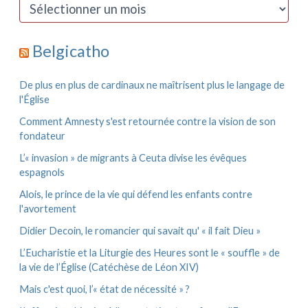
c
A
h
r
e
c
r
h
Belgicatho
i
:
v
e
De plus en plus de cardinaux ne maîtrisent plus le langage de
s
l'Église
Comment Amnesty s'est retournée contre la vision de son
fondateur
L’« invasion » de migrants à Ceuta divise les évêques
espagnols
Alois, le prince de la vie qui défend les enfants contre
l'avortement
Didier Decoin, le romancier qui savait qu' « il fait Dieu »
L’Eucharistie et la Liturgie des Heures sont le « souffle » de
la vie de l’Église (Catéchèse de Léon XIV)
Mais c'est quoi, l’« état de nécessité » ?