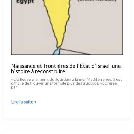
Naissance et frontières de l’État d’Israël, une
histoire à reconstruire
« Du fleu­ve à la mer », du Jourdain à la mer Méditerranée. Il est
dif­fi­ci­le de trou­ver une for­mu­le plus destruc­tri­ce, voci­fé­rée
par
Naissance
Lire la suite »
et
frontières
de
l’État
d’Israël,
une
histoire