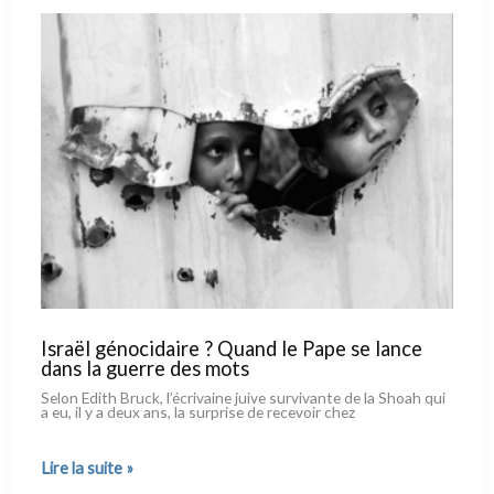
à reconstruire
Israël génocidaire ? Quand le Pape se lance
dans la guerre des mots
Selon Edith Bruck, l’écrivaine jui­ve sur­vi­van­te de la Shoah qui
a eu, il y a deux ans, la sur­pri­se de rece­voir chez
Israël
Lire la suite »
génocidaire ?