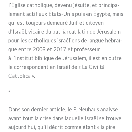
l’Église catho­li­que, deve­nu jésui­te, et prin­ci­pa­
le­ment actif aux États-Unis puis en Égypte, mais
qui est tou­jours demeu­ré Juif et citoyen
d’Israël, vicai­re du patriar­cat latin de Jérusalem
pour les catho­li­ques israé­liens de lan­gue hébraï­
que entre 2009 et 2017 et pro­fes­seur
à l’Institut bibli­que de Jérusalem, il est en outre
le cor­re­spon­dant en Israël de « La Civiltà
Cattolica ».
*
Dans son der­nier arti­cle, le P. Neuhaus ana­ly­se
avant tout la cri­se dans laquel­le Israël se trou­ve
aujourd’hui, qu’il décrit com­me étant « la pire