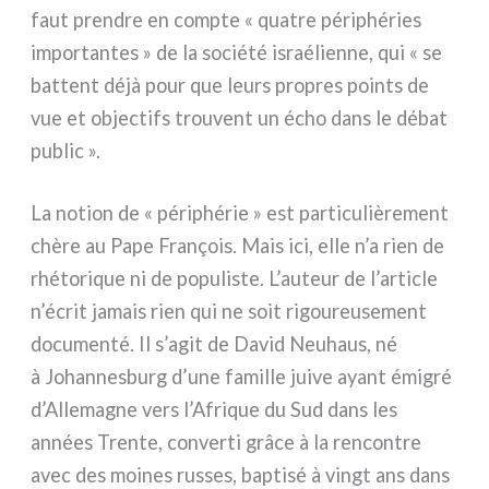
faut pren­dre en comp­te « qua­tre péri­phé­ries
impor­tan­tes » de la socié­té israé­lien­ne, qui « se
bat­tent déjà pour que leurs pro­pres poin­ts de
vue et objec­tifs trou­vent un écho dans le débat
public ».
La notion de « péri­phé­rie » est par­ti­cu­liè­re­ment
chè­re au Pape François. Mais ici, elle n’a rien de
rhé­to­ri­que ni de popu­li­ste. L’auteur de l’article
n’écrit jamais rien qui ne soit rigou­reu­se­ment
docu­men­té. Il s’agit de David Neuhaus, né
à Johannesburg d’une famil­le jui­ve ayant émi­gré
d’Allemagne vers l’Afrique du Sud dans les
années Trente, con­ver­ti grâ­ce à la ren­con­tre
avec des moi­nes rus­ses, bap­ti­sé à vingt ans dans