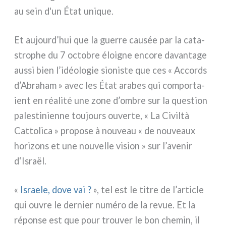
au sein d'un État uni­que.
Et aujourd’hui que la guer­re cau­sée par la cata­
stro­phe du 7 octo­bre éloi­gne enco­re davan­ta­ge
aus­si bien l’idéologie sio­ni­ste que ces « Accords
d’Abraham » avec les État ara­bes qui com­por­ta­
ient en réa­li­té une zone d’ombre sur la que­stion
pale­sti­nien­ne tou­jours ouver­te, « La Civiltà
Cattolica » pro­po­se à nou­veau « de nou­veaux
hori­zons et une nou­vel­le vision » sur l’avenir
d‘Israël.
«
Israele, dove vai ?
», tel est le titre de l’article
qui ouvre le der­nier numé­ro de la revue. Et la
répon­se est que pour trou­ver le bon che­min, il