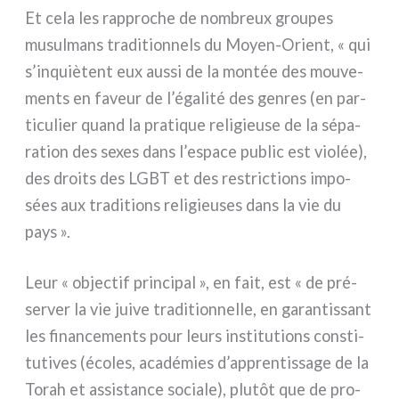
Et cela les rap­pro­che de nom­breux grou­pes
musul­mans tra­di­tion­nels du Moyen-Orient, « qui
s’inquiètent eux aus­si de la mon­tée des mou­ve­
men­ts en faveur de l’égalité des gen­res (en par­
ti­cu­lier quand la pra­ti­que reli­gieu­se de la sépa­
ra­tion des sexes dans l’espace public est vio­lée),
des droi­ts des LGBT et des restric­tions impo­
sées aux tra­di­tions reli­gieu­ses dans la vie du
pays ».
Leur « objec­tif prin­ci­pal », en fait, est « de pré­
ser­ver la vie jui­ve tra­di­tion­nel­le, en garan­tis­sant
les finan­ce­men­ts pour leurs insti­tu­tions con­sti­
tu­ti­ves (éco­les, aca­dé­mies d’apprentissage de la
Torah et assi­stan­ce socia­le), plu­tôt que de pro­