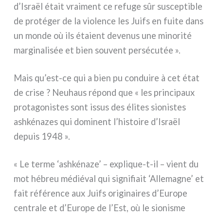
d’Israël était vrai­ment ce refu­ge sûr suscep­ti­ble
de pro­té­ger de la vio­len­ce les Juifs en fui­te dans
un mon­de où ils éta­ient deve­nus une mino­ri­té
mar­gi­na­li­sée et bien sou­vent per­sé­cu­tée ».
Mais qu’est-ce qui a bien pu con­dui­re à cet état
de cri­se ? Neuhaus répond que « les prin­ci­paux
pro­ta­go­ni­stes sont issus des éli­tes sio­ni­stes
ash­ké­na­zes qui domi­nent l’histoire d’Israël
depuis 1948 ».
« Le ter­me ‘ash­ké­na­ze’ – explique-t-il – vient du
mot hébreu médié­val qui signi­fiait ‘Allemagne’ et
fait réfé­ren­ce aux Juifs ori­gi­nai­res d’Europe
cen­tra­le et d’Europe de l’Est, où le sio­ni­sme