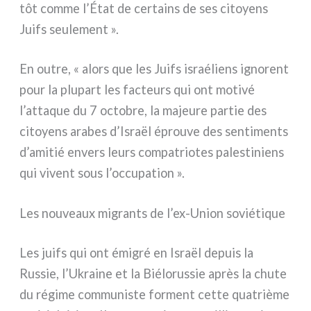
tôt com­me l’État de cer­tains de ses citoyens
Juifs seu­le­ment ».
En outre, « alors que les Juifs israé­liens igno­rent
pour la plu­part les fac­teurs qui ont moti­vé
l’attaque du 7 octo­bre, la majeu­re par­tie des
citoyens ara­bes d’Israël éprou­ve des sen­ti­men­ts
d’amitié envers leurs com­pa­trio­tes pale­sti­niens
qui vivent sous l’occupation ».
Les nouveaux migrants de l’ex-Union soviétique
Les juifs qui ont émi­gré en Israël depuis la
Russie, l’Ukraine et la Biélorussie après la chu­te
du régi­me com­mu­ni­ste for­ment cet­te qua­triè­me