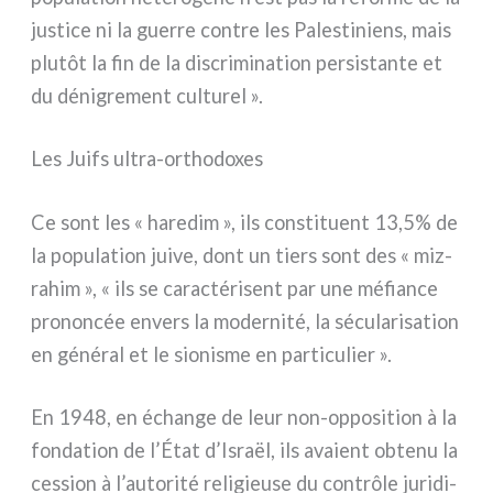
justi­ce ni la guer­re con­tre les Palestiniens, mais
plu­tôt la fin de la discri­mi­na­tion per­si­stan­te et
du déni­gre­ment cul­tu­rel ».
Les Juifs ultra-orthodoxes
Ce sont les « hare­dim », ils con­sti­tuent 13,5% de
la popu­la­tion jui­ve, dont un tiers sont des « miz­
ra­him », « ils se carac­té­ri­sent par une méfian­ce
pro­non­cée envers la moder­ni­té, la sécu­la­ri­sa­tion
en géné­ral et le sio­ni­sme en par­ti­cu­lier ».
En 1948, en échan­ge de leur non-opposition à la
fon­da­tion de l’État d’Israël, ils ava­ient obte­nu la
ces­sion à l’autorité reli­gieu­se du con­trô­le juri­di­