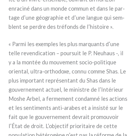
enra­ci­né dans un mon­de com­mun et dans le par­
ta­ge d’une géo­gra­phie et d’une lan­gue qui sem­
blent se per­dre des tré­fonds de l’histoire ».
« Parmi les exem­ples les plus mar­quan­ts d’une
tel­le reven­di­ca­tion – pour­suit le P. Neuhaus -, il
y a la mon­tée du mou­ve­ment socio-politique
orien­tal, ultra-orthodoxe, con­nu com­me Shas. Le
plus impor­tant repré­sen­tant du Shas dans le
gou­ver­ne­ment actuel, le mini­stre de l’Intérieur
Moshe Arbel, a fer­me­ment con­dam­né les actions
et les sen­ti­men­ts anti-arabes et a insi­sté sur le
fait que le gou­ver­ne­ment devrait pro­mou­voir
l’État de droit. L’objectif prio­ri­tai­re de cet­te
popu­la­tion hété­ro­gè­ne n’est pas la réfor­me de la