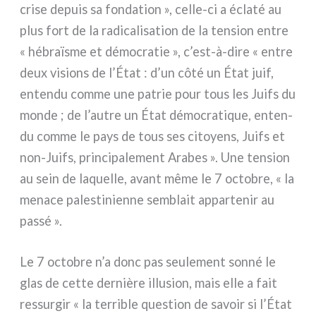
cri­se depuis sa fon­da­tion », celle-ci a écla­té au
plus fort de la radi­ca­li­sa­tion de la ten­sion entre
« hébraï­sme et démo­cra­tie », c’est-à-dire « entre
deux visions de l’État : d’un côté un État juif,
enten­du com­me une patrie pour tous les Juifs du
mon­de ; de l’autre un État démo­cra­ti­que, enten­
du com­me le pays de tous ses citoyens, Juifs et
non-Juifs, prin­ci­pa­le­ment Arabes ». Une ten­sion
au sein de laquel­le, avant même le 7 octo­bre, « la
mena­ce pale­sti­nien­ne sem­blait appar­te­nir au
pas­sé ».
Le 7 octo­bre n’a donc pas seu­le­ment son­né le
glas de cet­te der­niè­re illu­sion, mais elle a fait
res­sur­gir « la ter­ri­ble que­stion de savoir si l’État