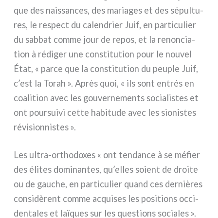
que des nais­san­ces, des maria­ges et des sépul­tu­
res, le respect du calen­drier Juif, en par­ti­cu­lier
du sab­bat com­me jour de repos, et la renon­cia­
tion à rédi­ger une con­sti­tu­tion pour le nou­vel
État, « par­ce que la con­sti­tu­tion du peu­ple Juif,
c’est la Torah ». Après quoi, « ils sont entrés en
coa­li­tion avec les gou­ver­ne­men­ts socia­li­stes et
ont pour­sui­vi cet­te habi­tu­de avec les sio­ni­stes
révi­sion­ni­stes ».
Les ultra-orthodoxes « ont ten­dan­ce à se méfier
des éli­tes domi­nan­tes, qu’elles soient de droi­te
ou de gau­che, en par­ti­cu­lier quand ces der­niè­res
con­si­dè­rent com­me acqui­ses les posi­tions occi­
den­ta­les et laï­ques sur les que­stions socia­les ».