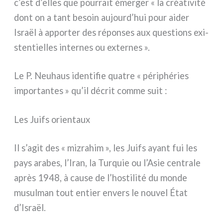
c’est d’elles que pour­rait émer­ger « la créa­ti­vi­té
dont on a tant besoin aujourd’hui pour aider
Israël à appor­ter des répon­ses aux que­stions exi­
sten­tiel­les inter­nes ou exter­nes ».
Le P. Neuhaus iden­ti­fie qua­tre « péri­phé­ries
impor­tan­tes » qu’il décrit com­me suit :
Les Juifs orientaux
Il s’agit des « miz­ra­him », les Juifs ayant fui les
pays ara­bes, l’Iran, la Turquie ou l’Asie cen­tra­le
après 1948, à cau­se de l’hostilité du mon­de
musul­man tout entier envers le nou­vel État
d’Israël.