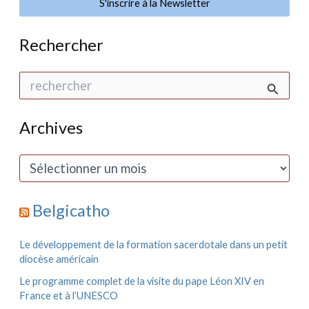
S'inscrire à la Newsletter
Rechercher
R
e
c
h
Archives
e
r
c
A
h
r
e
c
r
h
Belgicatho
i
:
v
e
Le développement de la formation sacerdotale dans un petit
s
diocèse américain
Le programme complet de la visite du pape Léon XIV en
France et à l’UNESCO