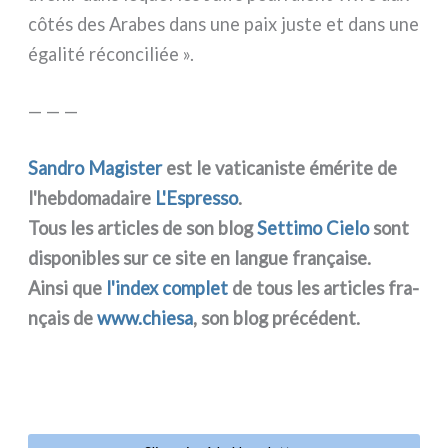
côtés des Arabes dans une paix juste et dans une
éga­li­té récon­ci­liée ».
— — —
Sandro Magister
est le vati­ca­ni­ste émé­ri­te de
l'hebdomadaire
L'Espresso
.
Tous les arti­cles de son blog
Settimo Cielo
sont
dispo­ni­bles sur ce site en lan­gue fra­nçai­se.
Ainsi que
l'index com­plet
de tous les arti­cles fra­
nçais de
www.chiesa
, son blog pré­cé­dent.