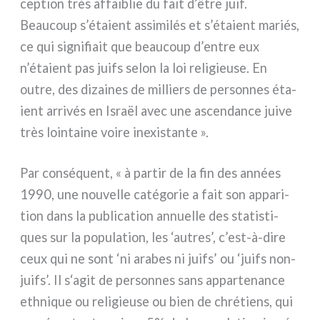
cep­tion très affai­blie du fait d’être juif.
Beaucoup s’étaient assi­mi­lés et s’étaient mariés,
ce qui signi­fiait que beau­coup d’entre eux
n’étaient pas juifs selon la loi reli­gieu­se. En
outre, des dizai­nes de mil­liers de per­son­nes éta­
ient arri­vés en Israël avec une ascen­dan­ce jui­ve
très loin­tai­ne voi­re ine­xi­stan­te ».
Par con­sé­quent, « à par­tir de la fin des années
1990, une nou­vel­le caté­go­rie a fait son appa­ri­
tion dans la publi­ca­tion annuel­le des sta­ti­sti­
ques sur la popu­la­tion, les ‘autres’, c’est-à-dire
ceux qui ne sont ‘ni ara­bes ni juifs’ ou ‘juifs non-
juifs’. Il s‘agit de per­son­nes sans appar­te­nan­ce
eth­ni­que ou reli­gieu­se ou bien de chré­tiens, qui