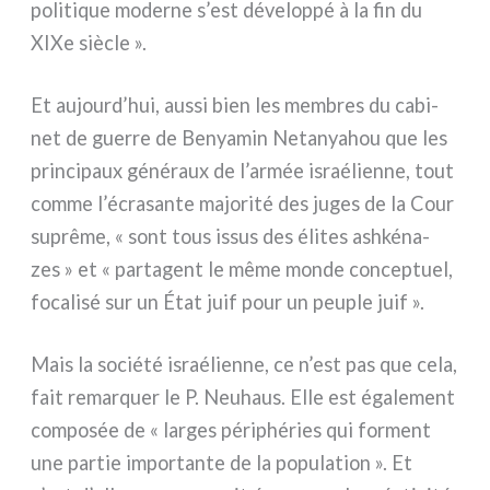
poli­ti­que moder­ne s’est déve­lop­pé à la fin du
XIXe siè­cle ».
Et aujourd’hui, aus­si bien les mem­bres du cabi­
net de guer­re de Benyamin Netanyahou que les
prin­ci­paux géné­raux de l’armée israé­lien­ne, tout
com­me l’écrasante majo­ri­té des juges de la Cour
suprê­me, « sont tous issus des éli­tes ash­ké­na­
zes » et « par­ta­gent le même mon­de con­cep­tuel,
foca­li­sé sur un État juif pour un peu­ple juif ».
Mais la socié­té israé­lien­ne, ce n’est pas que cela,
fait remar­quer le P. Neuhaus. Elle est éga­le­ment
com­po­sée de « lar­ges péri­phé­ries qui for­ment
une par­tie impor­tan­te de la popu­la­tion ». Et