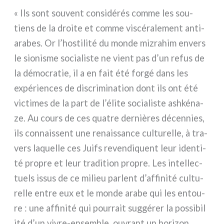
« Ils sont sou­vent con­si­dé­rés com­me les sou­
tiens de la droi­te et com­me viscé­ra­le­ment anti-
arabes. Or l’hostilité du mon­de miz­ra­him envers
le sio­ni­sme socia­li­ste ne vient pas d’un refus de
la démo­cra­tie, il a en fait été for­gé dans les
expé­rien­ces de discri­mi­na­tion dont ils ont été
vic­ti­mes de la part de l’élite socia­li­ste ash­ké­na­
ze. Au cours de ces qua­tre der­niè­res décen­nies,
ils con­nais­sent une renais­san­ce cul­tu­rel­le, à tra­
vers laquel­le ces Juifs reven­di­quent leur iden­ti­
té pro­pre et leur tra­di­tion pro­pre. Les intel­lec­
tuels issus de ce milieu par­lent d’affinité cul­tu­
rel­le entre eux et le mon­de ara­be qui les entou­
re : une affi­ni­té qui pour­rait sug­gé­rer la pos­si­bi­l
i­té d’un vivre-ensemble, ouvrant un hori­zon