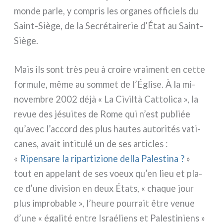
mon­de par­le, y com­pris les orga­nes offi­ciels du
Saint-Siège, de la Secrétairerie d’État au Saint-
Siège.
Mais ils sont très peu à croi­re vrai­ment en cet­te
for­mu­le, même au som­met de l’Église. À la mi-
novembre 2002 déjà « La Civiltà Cattolica », la
revue des jésui­tes de Rome qui n’est publiée
qu’avec l’accord des plus hau­tes auto­ri­tés vati­
ca­nes, avait inti­tu­lé un de ses arti­cles :
«
Ripensare la ripar­ti­zio­ne del­la Palestina ?
»
tout en appe­lant de ses voeux qu’en lieu et pla­
ce d’une divi­sion en deux États, « cha­que jour
plus impro­ba­ble », l’heure pour­rait être venue
d’une « éga­li­té entre Israéliens et Palestiniens »