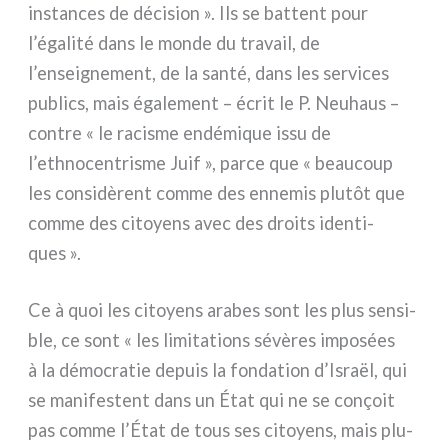
instan­ces de déci­sion ». Ils se bat­tent pour
l’égalité dans le mon­de du tra­vail, de
l’enseignement, de la san­té, dans les ser­vi­ces
publics, mais éga­le­ment – écrit le P. Neuhaus –
con­tre « le raci­sme endé­mi­que issu de
l’ethnocentrisme Juif », par­ce que « beau­coup
les con­si­dè­rent com­me des enne­mis plu­tôt que
com­me des citoyens avec des droi­ts iden­ti­
ques ».
Ce à quoi les citoyens ara­bes sont les plus sen­si­
ble, ce sont « les limi­ta­tions sévè­res impo­sées
à la démo­cra­tie depuis la fon­da­tion d’Israël, qui
se mani­fe­stent dans un État qui ne se conçoit
pas com­me l’État de tous ses citoyens, mais plu­