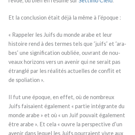
revue, ou bien en résu­mé sur
Settimo Cielo
.
Et la con­clu­sion était déjà la même à l’époque :
« Rappeler les Juifs du mon­de ara­be et leur
histoi­re rend à des ter­mes tels que ‘juifs’ et ‘ara­
bes’ une signi­fi­ca­tion oubliée, ouvrant de nou­
veaux hori­zons vers un ave­nir qui ne serait pas
étran­glé par les réa­li­tés actuel­les de con­flit et
de spo­lia­tion ».
Il fut une épo­que, en effet, où de nom­breux
Juifs fai­sa­ient éga­le­ment « par­tie inté­gran­te du
mon­de ara­be » et où « un Juif pou­vait éga­le­ment
être ara­be ». Et cela « ouvre la per­spec­ti­ve d’un
ave­nir dans lequel les Juifs pour­ra­ient vivre aux