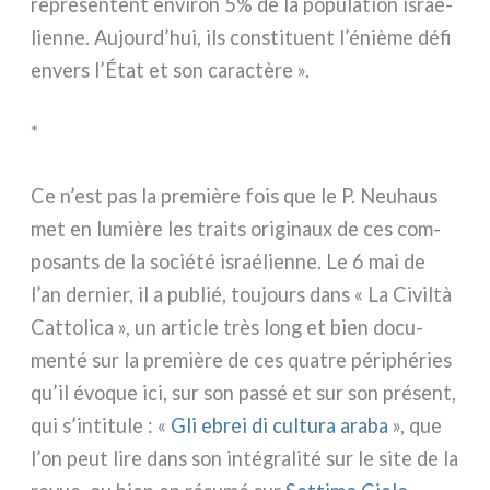
repré­sen­tent envi­ron 5% de la popu­la­tion israé­
lien­ne. Aujourd’hui, ils con­sti­tuent l’énième défi
envers l’État et son carac­tè­re ».
*
Ce n’est pas la pre­miè­re fois que le P. Neuhaus
met en lumiè­re les trai­ts ori­gi­naux de ces com­
po­san­ts de la socié­té israé­lien­ne. Le 6 mai de
l’an der­nier, il a publié, tou­jours dans « La Civiltà
Cattolica », un arti­cle très long et bien docu­
men­té sur la pre­miè­re de ces qua­tre péri­phé­ries
qu’il évo­que ici, sur son pas­sé et sur son pré­sent,
qui s’intitule : «
Gli ebrei di cul­tu­ra ara­ba
», que
l’on peut lire dans son inté­gra­li­té sur le site de la