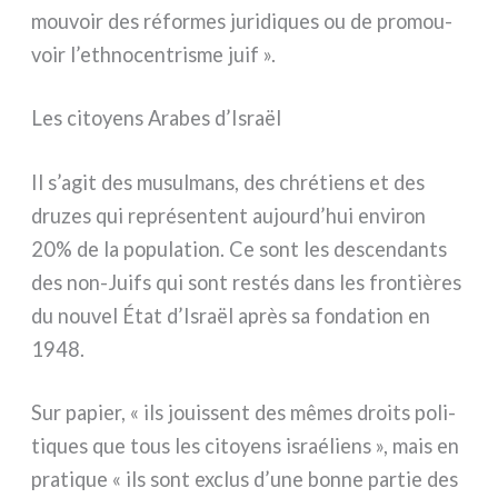
mou­voir des réfor­mes juri­di­ques ou de pro­mou­
voir l’ethnocentrisme juif ».
Les citoyens Arabes d’Israël
Il s’agit des musul­mans, des chré­tiens et des
dru­zes qui repré­sen­tent aujourd’hui envi­ron
20% de la popu­la­tion. Ce sont les descen­dan­ts
des non-Juifs qui sont restés dans les fron­tiè­res
du nou­vel État d’Israël après sa fon­da­tion en
1948.
Sur papier, « ils jouis­sent des mêmes droi­ts poli­
ti­ques que tous les citoyens israé­liens », mais en
pra­ti­que « ils sont exclus d’une bon­ne par­tie des