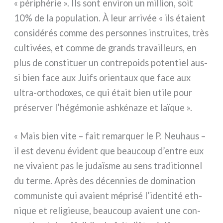
« péri­phé­rie ». Ils sont envi­ron un mil­lion, soit
10% de la popu­la­tion. À leur arri­vée « ils éta­ient
con­si­dé­rés com­me des per­son­nes instrui­tes, très
cul­ti­vées, et com­me de grands tra­vail­leurs, en
plus de con­sti­tuer un con­tre­poids poten­tiel aus­
si bien face aux Juifs orien­taux que face aux
ultra-orthodoxes, ce qui était bien uti­le pour
pré­ser­ver l’hégémonie ash­ké­na­ze et laï­que ».
« Mais bien vite – fait remar­quer le P. Neuhaus –
il est deve­nu évi­dent que beau­coup d’entre eux
ne viva­ient pas le judaï­sme au sens tra­di­tion­nel
du ter­me. Après des décen­nies de domi­na­tion
com­mu­ni­ste qui ava­ient mépri­sé l’identité eth­
ni­que et reli­gieu­se, beau­coup ava­ient une con­