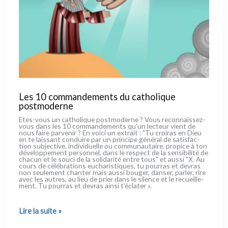
Les 10 commandements du catholique
postmoderne
Etes-vous un catho­li­que post­mo­der­ne ? Vous reconnaissez-
vous dans les 10 com­man­de­men­ts qu'un lec­teur vient de
nous fai­re par­ve­nir ? En voi­ci un extrait : "Tu croi­ras en Dieu
en te lais­sant con­dui­re par un prin­ci­pe géné­ral de sati­sfac­
tion sub­jec­ti­ve, indi­vi­duel­le ou com­mu­nau­tai­re, pro­pi­ce à ton
déve­lop­pe­ment per­son­nel, dans le respect de la sen­si­bi­li­té de
cha­cun et le sou­ci de la soli­da­ri­té entre tous" et aus­si "X. Au
cours de célé­bra­tions eucha­ri­sti­ques, tu pour­ras et devras
non seu­le­ment chan­ter mais aus­si bou­ger, dan­ser, par­ler, rire
avec les autres, au lieu de prier dans le silen­ce et le recueil­le­
ment. Tu pour­ras et devras ain­si t’éclater ».
Les
Lire la suite »
10
commandements