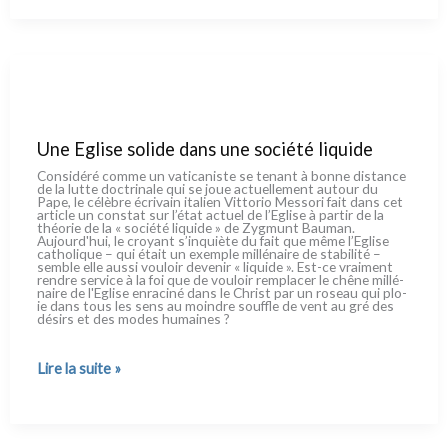
de
guerre.
Mode
d’emploi
d’un
évêque
de
Norvège
pour
ne
pas
Une Eglise solide dans une société liquide
désespérer
Considéré com­me un vati­ca­ni­ste se tenant à bon­ne distan­ce
de la lut­te doc­tri­na­le qui se joue actuel­le­ment autour du
Pape, le célè­bre écri­vain ita­lien Vittorio Messori fait dans cet
arti­cle un con­stat sur l’état actuel de l’Eglise à par­tir de la
théo­rie de la « socié­té liqui­de » de Zygmunt Bauman.
Aujourd'hui, le croyant s’inquiète du fait que même l’Eglise
catho­li­que – qui était un exem­ple mil­lé­nai­re de sta­bi­li­té –
sem­ble elle aus­si vou­loir deve­nir « liqui­de ». Est-ce vrai­ment
ren­dre ser­vi­ce à la foi que de vou­loir rem­pla­cer le chê­ne mil­lé­
nai­re de l'Eglise enra­ci­né dans le Christ par un roseau qui plo­
ie dans tous les sens au moin­dre souf­fle de vent au gré des
désirs et des modes humai­nes ?
Une
Lire la suite »
Eglise
solide
dans
une
société