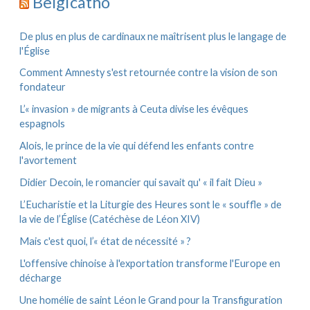
Belgicatho
i
:
v
e
De plus en plus de cardinaux ne maîtrisent plus le langage de
s
l'Église
Comment Amnesty s'est retournée contre la vision de son
fondateur
L’« invasion » de migrants à Ceuta divise les évêques
espagnols
Alois, le prince de la vie qui défend les enfants contre
l'avortement
Didier Decoin, le romancier qui savait qu' « il fait Dieu »
L’Eucharistie et la Liturgie des Heures sont le « souffle » de
la vie de l’Église (Catéchèse de Léon XIV)
Mais c'est quoi, l’« état de nécessité » ?
L'offensive chinoise à l'exportation transforme l'Europe en
décharge
Une homélie de saint Léon le Grand pour la Transfiguration