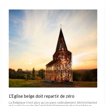
liquide
L'Eglise belge doit repartir de zéro
La Belgique n’est plus qu’un pays radi­ca­le­ment déchri­stia­ni­sé
qui a pris la rou­te de l’antichristianisme le plus hysté­ri­que,