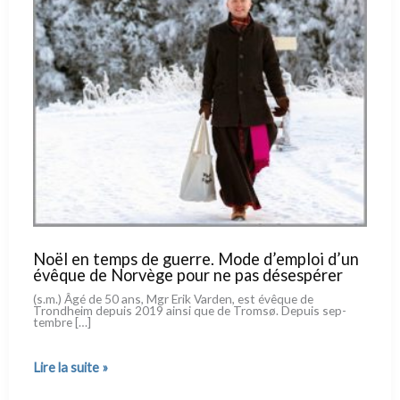
Noël en temps de guerre. Mode d’emploi d’un
évêque de Norvège pour ne pas désespérer
(s.m.) Âgé de 50 ans, Mgr Erik Varden, est évê­que de
Trondheim depuis 2019 ain­si que de Tromsø. Depuis sep­
tem­bre […]
Noël
Lire la suite »
en
temps