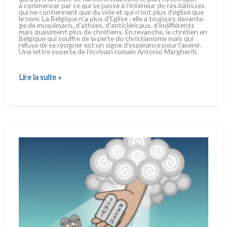
à com­men­cer par ce qui se pas­se à l’intérieur de ces bâtis­ses
qui ne con­tien­nent que du vide et qui n’ont plus d’église que
le nom. La Belgique n’a plus d’Eglise : elle a tou­jours davan­ta­
ge de musul­mans, d’athées, d’anticléricaux, d’indifférents
mais qua­si­ment plus de chré­tiens. En revan­che, le chré­tien en
Belgique qui souf­fre de la per­te du chri­stia­ni­sme mais qui
refu­se de se rési­gner est un signe d’espérance pour l’avenir.
Une let­tre ouver­te de l'écrivain romain Antonio Margheriti.
L'Eglise
Lire la suite »
belge
doit
repartir
de
zéro