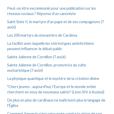
:
v
e
Peut-on être excommunié pour une publication sur les
s
réseaux sociaux ? Réponse d’un canoniste
Saint Sixte II, le martyre d'un pape et de ses compagnons (7
août)
Les 200 martyrs du monastère de Cardena
La facilité avec laquelle les stéréotypes antichrétiens
peuvent influencer le débat public
Sainte Julienne de Cornillon (7 août)
Sainte Julienne de Cornillon, promotrice du culte
eucharistique (7 août)
La physique quantique et le mystère de la création divine
"Chers jeunes : aujourd’hui, l’Europe et le monde entier
cherchent en vous de nouveaux saints" (Léon XIV à Assise))
De plus en plus de cardinaux ne maîtrisent plus le langage de
l'Église
Comment Amnesty s'est retournée contre la vision de son