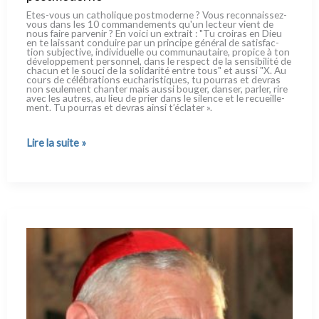
Etes-vous un catho­li­que post­mo­der­ne ? Vous reconnaissez-
vous dans les 10 com­man­de­men­ts qu'un lec­teur vient de
nous fai­re par­ve­nir ? En voi­ci un extrait : "Tu croi­ras en Dieu
en te lais­sant con­dui­re par un prin­ci­pe géné­ral de sati­sfac­
tion sub­jec­ti­ve, indi­vi­duel­le ou com­mu­nau­tai­re, pro­pi­ce à ton
déve­lop­pe­ment per­son­nel, dans le respect de la sen­si­bi­li­té de
cha­cun et le sou­ci de la soli­da­ri­té entre tous" et aus­si "X. Au
cours de célé­bra­tions eucha­ri­sti­ques, tu pour­ras et devras
non seu­le­ment chan­ter mais aus­si bou­ger, dan­ser, par­ler, rire
avec les autres, au lieu de prier dans le silen­ce et le recueil­le­
ment. Tu pour­ras et devras ain­si t’éclater ».
Les
Lire la suite »
10
commandements
du
catholique
postmoderne