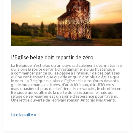
L'Eglise belge doit repartir de zéro
La Belgique n’est plus qu’un pays radi­ca­le­ment déchri­stia­ni­sé
qui a pris la rou­te de l’antichristianisme le plus hysté­ri­que,
à com­men­cer par ce qui se pas­se à l’intérieur de ces bâtis­ses
qui ne con­tien­nent que du vide et qui n’ont plus d’église que
le nom. La Belgique n’a plus d’Eglise : elle a tou­jours davan­ta­
ge de musul­mans, d’athées, d’anticléricaux, d’indifférents
mais qua­si­ment plus de chré­tiens. En revan­che, le chré­tien en
Belgique qui souf­fre de la per­te du chri­stia­ni­sme mais qui
refu­se de se rési­gner est un signe d’espérance pour l’avenir.
Une let­tre ouver­te de l'écrivain romain Antonio Margheriti.
L'Eglise
Lire la suite »
belge
doit
repartir
de