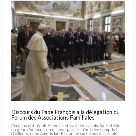
Discours du Pape François à la délégation du
Forum des Associations Familiales
Certains ont réduit Amoris lae­ti­tia à une casui­sti­que sté­ri­le
du gen­re "on peut, on ne peut pas". Ils n'ont rien com­pris !
D'ailleurs, dans Amoris lae­ti­tia, on ne cache pas les pro­blè­