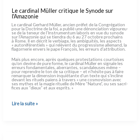
Le cardinal Müller critique le Synode sur
l'Amazonie
Le car­di­nal Gerhard Müller, ancien pré­fet de la Congrégation
pour la Doctrine de la foi, a publié une dénon­cia­tion vigou­reu­
se de la teneur de l'Instrumentum labo­ris en vue du syno­de
sur l'Amazonie qui se tien­dra du 6 au 27 octo­bre pro­chains
à Rome. Il en décrit le ver­bia­ge, les ambi­guï­tés, les aspec­ts
« auto­ré­fé­ren­tiels » qui relè­vent du pro­gres­si­sme alle­mand, la
fla­gor­ne­rie envers le pape François, les erreurs d'attribution.
Mais plus enco­re, après quel­ques pro­te­sta­tions cour­toi­ses
qu'on devi­ne de pure for­me, le car­di­nal Müller en signa­le les
erreurs fon­da­men­ta­les, aber­ran­tes, scan­da­leu­ses même –
pour repren­dre le ton de sa cri­ti­que – et n'hésite pas à fai­re
remar­quer la dimen­sion inquié­tan­te d'un tex­te qui s'incline
devant les rituels païens à tra­vers « une cosmo­vi­sion avec
ses mythes et la magie rituel­le de Mère “Nature”, ou ses sacri­
fi­ces aux “dieux” et aux espri­ts. »
Le
Lire la suite »
cardinal
Müller
critique
le
Synode
sur
l'Amazonie