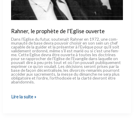
Rahner, le prophète de l'Eglise ouverte
Dans l’Eglise du futur, sou­te­nait Rahner en 1972, une com­
mu­nau­té de base devra pou­voir choi­sir en son sein un chef
capa­ble de la gui­der et la pré­sen­ter à l’Evêque pour qu'il soit
vali­de­ment ordon­né, même s'il est marié ou si c'est une fem­
me. Cette Eglise devra être ouver­te à tou­tes les doc­tri­nes
pour se rap­pro­cher de l'Eglise de l’Evangile dans laquel­le on
pou­vait dire à peu près tout et où l’on pou­vait publi­que­ment
expri­mer ce qu’on vou­lait. Les déci­sions seront pri­ses par la
base de façon décen­tra­li­sée, les divorcés-remariés pour­ront
accé­der aux sacre­men­ts, la mes­se du diman­che ne sera plus
obli­ga­toi­re et l'ordre, l'orthodoxie et la clar­té devront être
aban­don­nés.
Rahner,
Lire la suite »
le
prophète
de
l'Eglise
ouverte