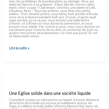
mes, les pro­blè­mes de la pré­pa­ra­tion au maria­ge. Vous qui
aidez les fian­cés à se pré­pa­rer : il faut dire les cho­ses clai­re­
ment, n'est-ce pas ? Clairement. Une fois, une dame m'a dit,
à Buenos Aires : "Vous les prê­tres, vous êtes des peti­ts
malins.. Pour deve­nir prê­tre, vous fai­tes huit années d'étude,
vous vous pré­pa­rez pen­dant huit ans. Et puis, si après quel­
ques années ça ne va pas, vous écri­vez une bel­le let­tre
à Rome ; et à Rome on vous don­ne la per­mis­sion, et vous
pou­vez vous marier. Par con­tre, à nous, vous nous don­nez un
sacre­ment pour tou­te la vie on doit se con­ten­ter de trois ou
qua­tre ren­con­tres de pré­pa­ra­tion. Ce n'est pas juste". Et cet­
te dame avait rai­son.
Discours
Lire la suite »
du
Pape
François
à la
délégation
du
Forum
des
Associations
Familiales
Une Eglise solide dans une société liquide
Considéré com­me un vati­ca­ni­ste se tenant à bon­ne distan­ce
de la lut­te doc­tri­na­le qui se joue actuel­le­ment autour du
Pape, le célè­bre écri­vain ita­lien Vittorio Messori fait dans cet