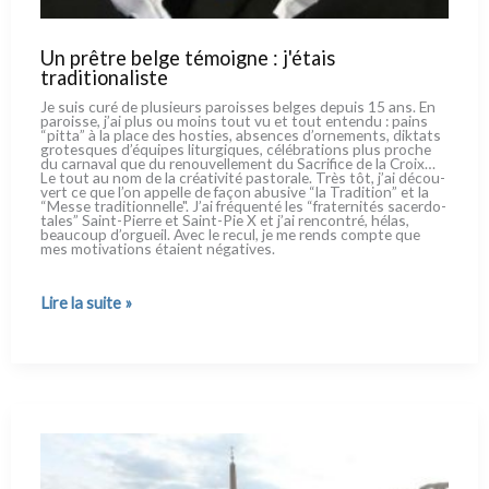
Un prêtre belge témoigne : j'étais
traditionaliste
Je suis curé de plu­sieurs parois­ses bel­ges depuis 15 ans. En
parois­se, j’ai plus ou moins tout vu et tout enten­du : pains
“pit­ta” à la pla­ce des hosties, absen­ces d’ornements, dik­ta­ts
gro­te­sques d’équipes litur­gi­ques, célé­bra­tions plus pro­che
du car­na­val que du renou­vel­le­ment du Sacrifice de la Croix…
Le tout au nom de la créa­ti­vi­té pasto­ra­le. Très tôt, j’ai décou­
vert ce que l’on appel­le de façon abu­si­ve “la Tradition” et la
“Messe tra­di­tion­nel­le". J’ai fré­quen­té les “fra­ter­ni­tés sacer­do­
ta­les” Saint-Pierre et Saint-Pie X et j’ai ren­con­tré, hélas,
beau­coup d’orgueil. Avec le recul, je me rends comp­te que
mes moti­va­tions éta­ient néga­ti­ves.
Un
Lire la suite »
prêtre
belge
témoigne :
j'étais
traditionaliste