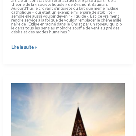
arti­cle un con­stat sur l’état actuel de l’Eglise à par­tir de la
théo­rie de la « socié­té liqui­de » de Zygmunt Bauman.
Aujourd'hui, le croyant s’inquiète du fait que même l’Eglise
catho­li­que – qui était un exem­ple mil­lé­nai­re de sta­bi­li­té –
sem­ble elle aus­si vou­loir deve­nir « liqui­de ». Est-ce vrai­ment
ren­dre ser­vi­ce à la foi que de vou­loir rem­pla­cer le chê­ne mil­lé­
nai­re de l'Eglise enra­ci­né dans le Christ par un roseau qui plo­
ie dans tous les sens au moin­dre souf­fle de vent au gré des
désirs et des modes humai­nes ?
Une
Lire la suite »
Eglise
solide
dans
une
société
liquide