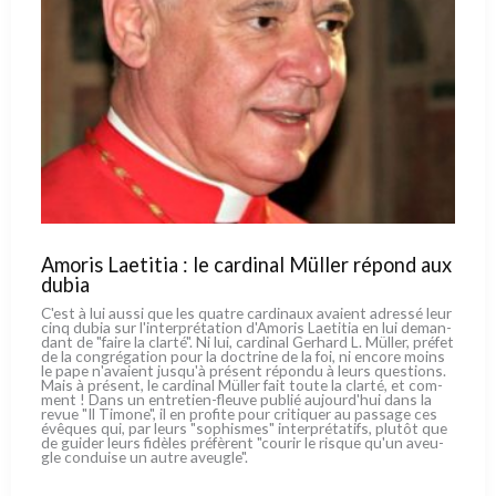
Amoris Laetitia : le cardinal Müller répond aux
dubia
C'est à lui aus­si que les qua­tre car­di­naux ava­ient adres­sé leur
cinq dubia sur l'interprétation d'Amoris Laetitia en lui deman­
dant de "fai­re la clar­té". Ni lui, car­di­nal Gerhard L. Müller, pré­fet
de la con­gré­ga­tion pour la doc­tri­ne de la foi, ni enco­re moins
le pape n'avaient jusqu'à pré­sent répon­du à leurs que­stions.
Mais à pré­sent, le car­di­nal Müller fait tou­te la clar­té, et com­
ment ! Dans un entretien-fleuve publié aujourd'hui dans la
revue "Il Timone", il en pro­fi­te pour cri­ti­quer au pas­sa­ge ces
évê­ques qui, par leurs "sophi­smes" inter­pré­ta­tifs, plu­tôt que
de gui­der leurs fidè­les pré­fè­rent "cou­rir le risque qu'un aveu­
gle con­dui­se un autre aveu­gle".