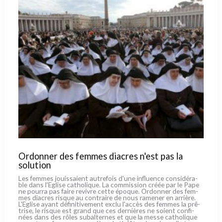
Ordonner des femmes diacres n'est pas la
solution
Les fem­mes jouis­sa­ient autre­fois d'une influen­ce con­si­dé­ra­
ble dans l'Eglise catho­li­que. La com­mis­sion créée par le Pape
ne pour­ra pas fai­re revi­vre cet­te épo­que. Ordonner des fem­
mes dia­cres risque au con­trai­re de nous rame­ner en arriè­re.
L'Eglise ayant défi­ni­ti­ve­ment exclu l'accès des fem­mes la prê­
tri­se, le risque est grand que ces der­niè­res ne soient con­fi­
nées dans des rôles subal­ter­nes et que la mes­se catho­li­que