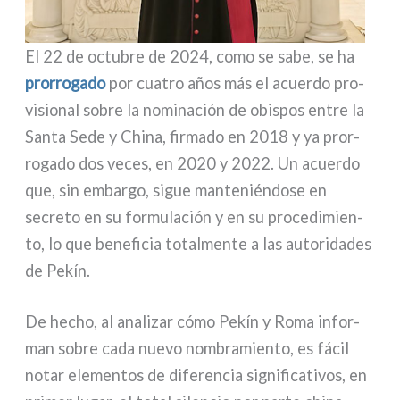
El 22 de octu­bre de 2024, como se sabe, se ha
pror­ro­ga­do
por cua­tro años más el acuer­do pro­
vi­sio­nal sobre la nomi­na­ción de obi­spos entre la
Santa Sede y China, fir­ma­do en 2018 y ya pror­
ro­ga­do dos veces, en 2020 y 2022. Un acuer­do
que, sin embar­go, sigue man­te­nién­do­se en
secre­to en su for­mu­la­ción y en su pro­ce­di­mien­
to, lo que bene­fi­cia total­men­te a las auto­ri­da­des
de Pekín.
De hecho, al ana­li­zar cómo Pekín y Roma infor­
man sobre cada nue­vo nom­bra­mien­to, es fácil
notar ele­men­tos de dife­ren­cia signi­fi­ca­ti­vos, en