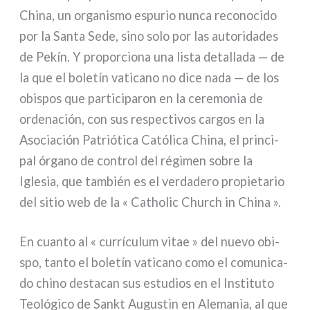
China, un orga­ni­smo espu­rio nun­ca reco­no­ci­do
por la Santa Sede, sino solo por las auto­ri­da­des
de Pekín. Y pro­por­cio­na una lista detal­la­da — de
la que el bole­tín vati­ca­no no dice nada — de los
obi­spos que par­ti­ci­pa­ron en la cere­mo­nia de
orde­na­ción, con sus respec­ti­vos car­gos en la
Asociación Patriótica Católica China, el prin­ci­
pal órga­no de con­trol del régi­men sobre la
Iglesia, que tam­bién es el ver­da­de­ro pro­pie­ta­rio
del sitio web de la « Catholic Church in China ».
En cuan­to al « cur­rí­cu­lum vitae » del nue­vo obi­
spo, tan­to el bole­tín vati­ca­no como el comu­ni­ca­
do chi­no desta­can sus estu­dios en el Instituto
Teológico de Sankt Augustin en Alemania, al que