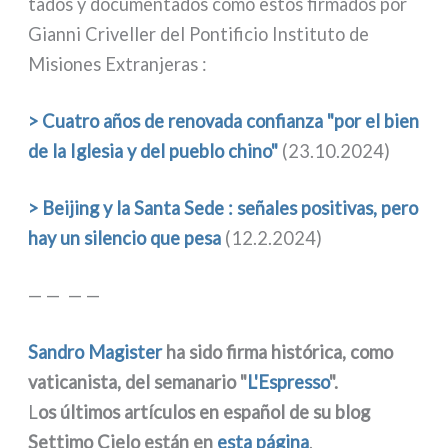
ta­dos y docu­men­ta­dos como estos fir­ma­dos por
Gianni Criveller del Pontificio Instituto de
Misiones Extranjeras :
> Cuatro años de reno­va­da con­fian­za "por el bien
de la Iglesia y del pue­blo chi­no"
(23.10.2024)
> Beijing y la Santa Sede : seña­les posi­ti­vas, pero
hay un silen­cio que pesa
(12.2.2024)
— — — —
Sandro Magister
ha sido fir­ma histó­ri­ca, como
vati­ca­ni­sta, del sema­na­rio "
L'Espresso
".
L
os últi­mos artí­cu­los en español de su blog
Settimo Cielo están en
esta pági­na
.