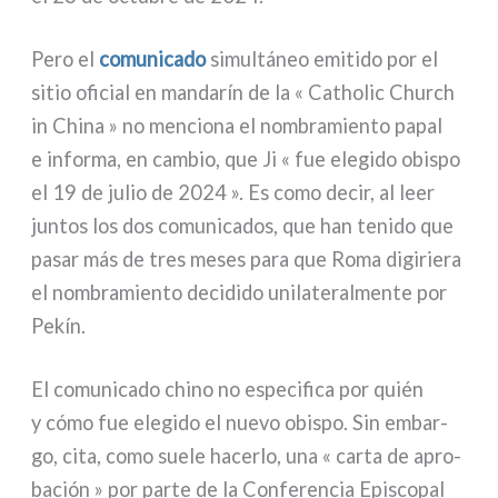
Pero el
comu­ni­ca­do
simul­tá­neo emi­ti­do por el
sitio ofi­cial en man­da­rín de la « Catholic Church
in China » no men­cio­na el nom­bra­mien­to papal
e infor­ma, en cam­bio, que Ji « fue ele­gi­do obi­spo
el 19 de julio de 2024 ». Es como decir, al leer
jun­tos los dos comu­ni­ca­dos, que han teni­do que
pasar más de tres meses para que Roma digi­rie­ra
el nom­bra­mien­to deci­di­do uni­la­te­ral­men­te por
Pekín.
El comu­ni­ca­do chi­no no espe­ci­fi­ca por quién
y cómo fue ele­gi­do el nue­vo obi­spo. Sin embar­
go, cita, como sue­le hacer­lo, una « car­ta de apro­
ba­ción » por par­te de la Conferencia Episcopal