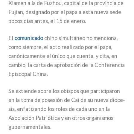
Xiamen a la de Fuzhou, capi­tal de la pro­vin­cia de
Fujian, desi­gna­do por el papa a esta nue­va sede
pocos días antes, el 15 de ene­ro.
El
comu­ni­ca­do
chi­no simul­tá­neo no men­cio­na,
como siem­pre, el acto rea­li­za­do por el papa,
canó­ni­ca­men­te el úni­co que cuen­ta, y cita, en
cam­bio, la car­ta de apro­ba­ción de la Conferencia
Episcopal China.
Se extien­de sobre los obi­spos que par­ti­ci­pa­ron
en la toma de pose­sión de Cai de su nue­va dió­ce­
sis, enfa­ti­zan­do los roles de cada uno en la
Asociación Patriótica y en otros orga­ni­smos
guber­na­men­ta­les.