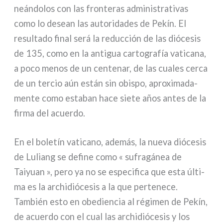
neán­do­los con las fron­te­ras admi­ni­stra­ti­vas
como lo desean las auto­ri­da­des de Pekín. El
resul­ta­do final será la reduc­ción de las dió­ce­sis
de 135, como en la anti­gua car­to­gra­fía vati­ca­na,
a poco menos de un cen­te­nar, de las cua­les cer­ca
de un ter­cio aún están sin obi­spo, apro­xi­ma­da­
men­te como esta­ban hace sie­te años antes de la
fir­ma del acuer­do.
En el bole­tín vati­ca­no, ade­más, la nue­va dió­ce­sis
de Luliang se defi­ne como « sufra­gá­nea de
Taiyuan », pero ya no se espe­ci­fi­ca que esta últi­
ma es la archi­dió­ce­sis a la que per­te­ne­ce.
También esto en obe­dien­cia al régi­men de Pekín,
de acuer­do con el cual las archi­dió­ce­sis y los