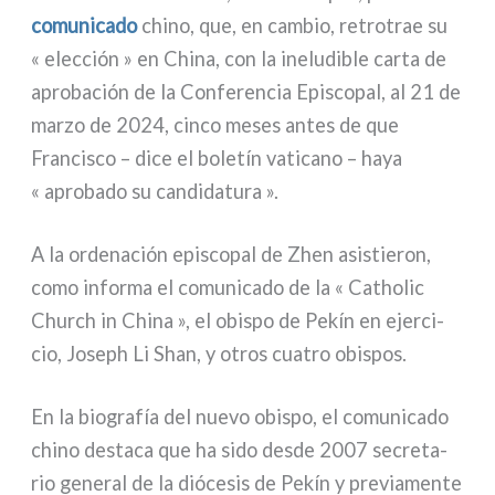
comu­ni­ca­do
chi­no, que, en cam­bio, retro­trae su
« elec­ción » en China, con la ine­lu­di­ble car­ta de
apro­ba­ción de la Conferencia Episcopal, al 21 de
mar­zo de 2024, cin­co meses antes de que
Francisco – dice el bole­tín vati­ca­no – haya
« apro­ba­do su can­di­da­tu­ra ».
A la orde­na­ción epi­sco­pal de Zhen asi­stie­ron,
como infor­ma el comu­ni­ca­do de la « Catholic
Church in China », el obi­spo de Pekín en ejer­ci­
cio, Joseph Li Shan, y otros cua­tro obi­spos.
En la bio­gra­fía del nue­vo obi­spo, el comu­ni­ca­do
chi­no desta­ca que ha sido desde 2007 secre­ta­
rio gene­ral de la dió­ce­sis de Pekín y pre­via­men­te