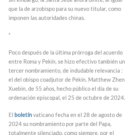
que la de arzo­bi­spo para su nue­vo titu­lar, como
impo­nen las auto­ri­da­des chi­nas.
*
Poco después de la últi­ma prór­ro­ga del acuer­do
entre Roma y Pekín, se hizo efec­ti­vo tam­bién un
ter­cer nom­bra­mien­to, de indu­da­ble rele­van­cia :
el del obi­spo coa­d­ju­tor de Pekín, Matthew Zhen
Xuebin, de 55 años, hecho públi­co el día de su
orde­na­ción epi­sco­pal, el 25 de octu­bre de 2024.
El
bole­tín
vati­ca­no fecha en el 28 de ago­sto de
2024 su nom­bra­mien­to por par­te del Papa,
total­men­te silen­cia­do, como siem­pre, por el