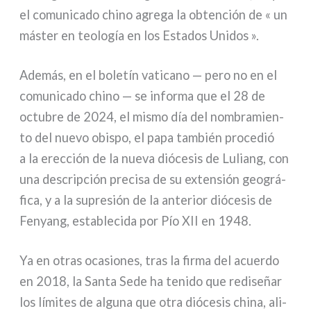
el comu­ni­ca­do chi­no agre­ga la obten­ción de « un
máster en teo­lo­gía en los Estados Unidos ».
Además, en el bole­tín vati­ca­no — pero no en el
comu­ni­ca­do chi­no — se infor­ma que el 28 de
octu­bre de 2024, el mismo día del nom­bra­mien­
to del nue­vo obi­spo, el papa tam­bién pro­ce­dió
a la erec­ción de la nue­va dió­ce­sis de Luliang, con
una descri­p­ción pre­ci­sa de su exten­sión geo­grá­
fi­ca, y a la supre­sión de la ante­rior dió­ce­sis de
Fenyang, esta­ble­ci­da por Pío XII en 1948.
Ya en otras oca­sio­nes, tras la fir­ma del acuer­do
en 2018, la Santa Sede ha teni­do que redi­señar
los lími­tes de algu­na que otra dió­ce­sis chi­na, ali­