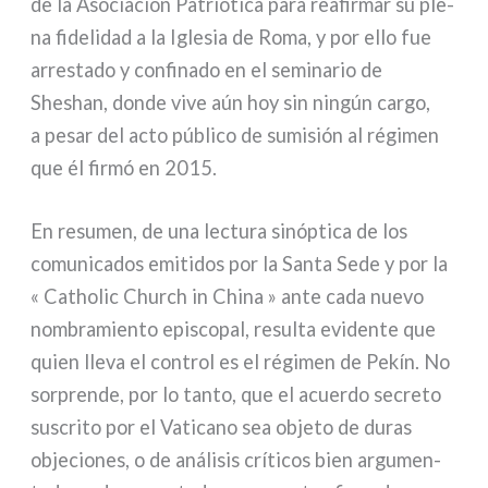
de la Asociación Patriótica para rea­fir­mar su ple­
na fide­li­dad a la Iglesia de Roma, y por ello fue
arre­sta­do y con­fi­na­do en el semi­na­rio de
Sheshan, don­de vive aún hoy sin nin­gún car­go,
a pesar del acto públi­co de sumi­sión al régi­men
que él fir­mó en 2015.
En resu­men, de una lec­tu­ra sinóp­ti­ca de los
comu­ni­ca­dos emi­ti­dos por la Santa Sede y por la
« Catholic Church in China » ante cada nue­vo
nom­bra­mien­to epi­sco­pal, resul­ta evi­den­te que
quien lle­va el con­trol es el régi­men de Pekín. No
sor­pren­de, por lo tan­to, que el acuer­do secre­to
suscri­to por el Vaticano sea obje­to de duras
obje­cio­nes, o de aná­li­sis crí­ti­cos bien argu­men­