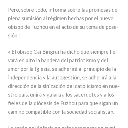
Pero, sobre todo, infor­ma sobre las pro­me­sas de
ple­na sumi­sión al régi­men hechas por el nue­vo
obi­spo de Fuzhou en el acto de su toma de pose­
sión :
« El obi­spo Cai Bingrui ha dicho que siem­pre lle­
va­rá en alto la ban­de­ra del patrio­ti­smo y del
amor por la Iglesia, se adhe­ri­rá al prin­ci­pio de la
inde­pen­den­cia y la auto­ge­stión, se adhe­ri­rá a la
direc­ción de la sini­za­ción del cato­li­ci­smo en nue­
stro país, uni­rá y guia­rá a los sacer­do­tes y a los
fie­les de la dió­ce­sis de Fuzhou para que sigan un
cami­no com­pa­ti­ble con la socie­dad socia­li­sta ».