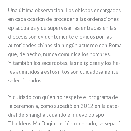
Una últi­ma obser­va­ción. Los obi­spos encar­ga­dos
en cada oca­sión de pro­ce­der a las orde­na­cio­nes
epi­sco­pa­les y de super­vi­sar las entra­das en las
dió­ce­sis son evi­den­te­men­te ele­gi­dos por las
auto­ri­da­des chi­nas sin nin­gún acuer­do con Roma
que, de hecho, nun­ca comu­ni­ca los nom­bres.
Y tam­bién los sacer­do­tes, las reli­gio­sas y los fie­
les admi­ti­dos a estos ritos son cui­da­do­sa­men­te
selec­cio­na­dos.
Y cui­da­do con quien no respe­te el pro­gra­ma de
la cere­mo­nia, como suce­dió en 2012 en la cate­
dral de Shanghái, cuan­do el nue­vo obi­spo
Thaddeus Ma Daqin, recién orde­na­do, se sepa­ró