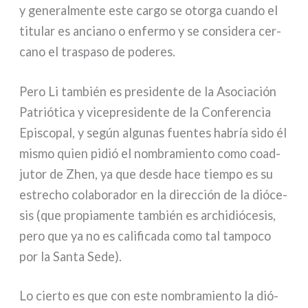
y gene­ral­men­te este car­go se otor­ga cuan­do el
titu­lar es ancia­no o enfer­mo y se con­si­de­ra cer­
ca­no el tra­spa­so de pode­res.
Pero Li tam­bién es pre­si­den­te de la Asociación
Patriótica y vice­pre­si­den­te de la Conferencia
Episcopal, y según algu­nas fuen­tes habría sido él
mismo quien pidió el nom­bra­mien­to como coa­d­
ju­tor de Zhen, ya que desde hace tiem­po es su
estre­cho cola­bo­ra­dor en la direc­ción de la dió­ce­
sis (que pro­pia­men­te tam­bién es archi­dió­ce­sis,
pero que ya no es cali­fi­ca­da como tal tam­po­co
por la Santa Sede).
Lo cier­to es que con este nom­bra­mien­to la dió­