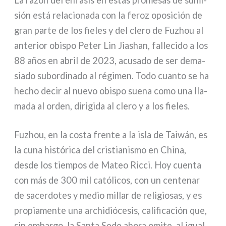
La razón del énfa­sis en estas pro­me­sas de sumi­
sión está rela­cio­na­da con la feroz opo­si­ción de
gran par­te de los fie­les y del cle­ro de Fuzhou al
ante­rior obi­spo Peter Lin Jiashan, fal­le­ci­do a los
88 años en abril de 2023, acu­sa­do de ser dema­
sia­do subor­di­na­do al régi­men. Todo cuan­to se ha
hecho decir al nue­vo obi­spo sue­na como una lla­
ma­da al orden, diri­gi­da al cle­ro y a los fie­les.
Fuzhou, en la costa fren­te a la isla de Taiwán, es
la cuna histó­ri­ca del cri­stia­ni­smo en China,
desde los tiem­pos de Mateo Ricci. Hoy cuen­ta
con más de 300 mil cató­li­cos, con un cen­te­nar
de sacer­do­tes y medio mil­lar de reli­gio­sas, y es
pro­pia­men­te una archi­dió­ce­sis, cali­fi­ca­ción que,
sin embar­go, la Santa Sede aho­ra omi­te, al igual