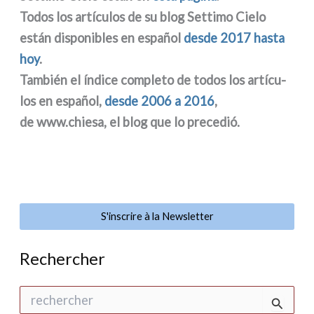
Todos los artí­cu­los de su blog Settimo Cielo
están dispo­ni­bles en
español
desde 2017 hasta
hoy
.
También el índi­ce com­ple­to de todos los artí­cu­
los en
español,
desde 2006 a 2016
,
de www.chiesa, el blog que lo pre­ce­dió.
S'inscrire à la Newsletter
Rechercher
R
e