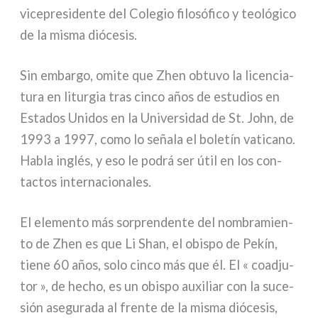
vice­pre­si­den­te del Colegio filo­só­fi­co y teo­ló­gi­co
de la misma dió­ce­sis.
Sin embar­go, omi­te que Zhen obtu­vo la licen­cia­
tu­ra en litur­gia tras cin­co años de estu­dios en
Estados Unidos en la Universidad de St. John, de
1993 a 1997, como lo seña­la el bole­tín vati­ca­no.
Habla inglés, y eso le podrá ser útil en los con­
tac­tos inter­na­cio­na­les.
El ele­men­to más sor­pren­den­te del nom­bra­mien­
to de Zhen es que Li Shan, el obi­spo de Pekín,
tie­ne 60 años, solo cin­co más que él. El « coa­d­ju­
tor », de hecho, es un obi­spo auxi­liar con la suce­
sión ase­gu­ra­da al fren­te de la misma dió­ce­sis,