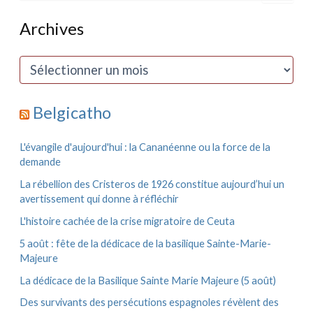
c
h
Archives
e
r
c
A
h
r
e
c
r
h
Belgicatho
i
:
v
e
L'évangile d'aujourd'hui : la Cananéenne ou la force de la
s
demande
La rébellion des Cristeros de 1926 constitue aujourd’hui un
avertissement qui donne à réfléchir
L'histoire cachée de la crise migratoire de Ceuta
5 août : fête de la dédicace de la basilique Sainte-Marie-
Majeure
La dédicace de la Basilique Sainte Marie Majeure (5 août)
Des survivants des persécutions espagnoles révèlent des