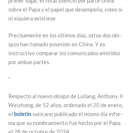
pri­mer lugar, el total silen­cio por par­te chi­na
sobre el Papa y el papel que desem­peña, como si
ni siquie­ra exi­stie­se.
Precisamente en los últi­mos días, otros dos obi­
spos han toma­do pose­sión en China. Y es
instruc­ti­vo com­pa­rar los comu­ni­ca­dos emi­ti­dos
por ambas par­tes.
*
Respecto al nue­vo obi­spo de Luliang, Anthony Ji
Weizhong, de 52 años, orde­na­do el 20 de ene­ro,
el
bole­tín
vati­ca­no publi­ca­do el mismo día infor­
ma que su nom­bra­mien­to fue hecho por el Papa
el 28 de octu­bre de 2024.