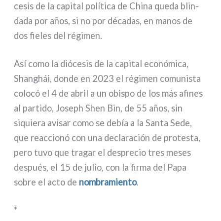
ce­sis de la capi­tal polí­ti­ca de China que­da blin­
da­da por años, si no por déca­das, en manos de
dos fie­les del régi­men.
Así como la dió­ce­sis de la capi­tal eco­nó­mi­ca,
Shanghái, don­de en 2023 el régi­men comu­ni­sta
colo­có el 4 de abril a un obi­spo de los más afi­nes
al par­ti­do, Joseph Shen Bin, de 55 años, sin
siquie­ra avi­sar como se debía a la Santa Sede,
que reac­cio­nó con una decla­ra­ción de pro­te­sta,
pero tuvo que tra­gar el despre­cio tres meses
después, el 15 de julio, con la fir­ma del Papa
sobre el acto de
nom­bra­mien­to
.
*