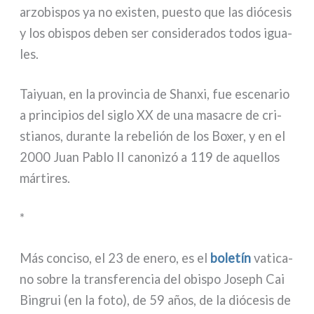
arzo­bi­spos ya no exi­sten, pue­sto que las dió­ce­sis
y los obi­spos deben ser con­si­de­ra­dos todos igua­
les.
Taiyuan, en la pro­vin­cia de Shanxi, fue esce­na­rio
a prin­ci­pios del siglo XX de una masa­cre de cri­
stia­nos, duran­te la rebe­lión de los Boxer, y en el
2000 Juan Pablo II cano­ni­zó a 119 de aquel­los
már­ti­res.
*
Más con­ci­so, el 23 de ene­ro, es el
bole­tín
vati­ca­
no sobre la trans­fe­ren­cia del obi­spo Joseph Cai
Bingrui (en la foto), de 59 años, de la dió­ce­sis de