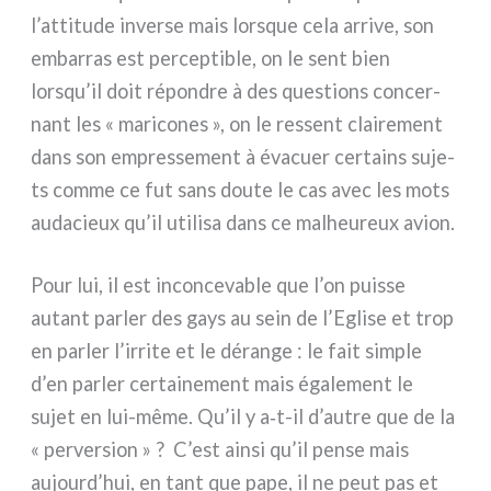
l’attitude inver­se mais lor­sque cela arri­ve, son
embar­ras est per­cep­ti­ble, on le sent bien
lorsqu’il doit répon­dre à des que­stions con­cer­
nant les « mari­co­nes », on le res­sent clai­re­ment
dans son empres­se­ment à éva­cuer cer­tains suje­
ts com­me ce fut sans dou­te le cas avec les mots
auda­cieux qu’il uti­li­sa dans ce malheu­reux avion.
Pour lui, il est incon­ce­va­ble que l’on puis­se
autant par­ler des gays au sein de l’Eglise et trop
en par­ler l’irrite et le déran­ge : le fait sim­ple
d’en par­ler cer­tai­ne­ment mais éga­le­ment le
sujet en lui-même. Qu’il y a‑t-il d’autre que de la
« per­ver­sion » ? C’est ain­si qu’il pen­se mais
aujourd’hui, en tant que pape, il ne peut pas et