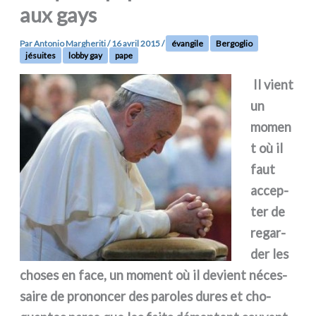
aux gays
Par
Antonio Margheriti
/
16 avril 2015
/
évangile
Bergoglio
jésuites
lobby gay
pape
Il vient
un
momen
t où il
faut
accep­
ter de
regar­
der les
cho­ses en face, un moment où il devient néces­
sai­re de pro­non­cer des paro­les dures et cho­