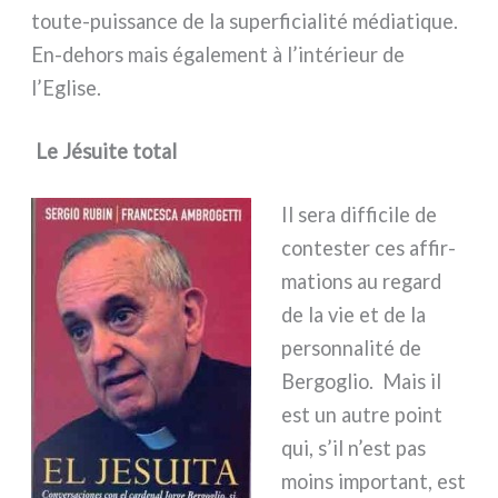
toute-puissance de la super­fi­cia­li­té média­ti­que.
En-dehors mais éga­le­ment à l’intérieur de
l’Eglise.
Le Jésuite total
Il sera dif­fi­ci­le de
con­te­ster ces affir­
ma­tions au regard
de la vie et de la
per­son­na­li­té de
Bergoglio. Mais il
est un autre point
qui, s’il n’est pas
moins impor­tant, est