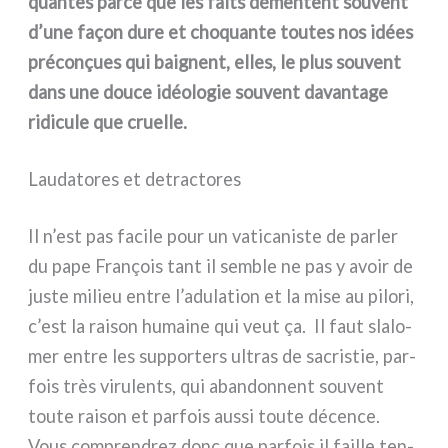
quan­tes par­ce que les fai­ts démen­tent sou­vent
d’une façon dure et cho­quan­te tou­tes nos idées
pré­co­nçues qui bai­gnent, elles, le plus sou­vent
dans une dou­ce idéo­lo­gie sou­vent davan­ta­ge
ridi­cu­le que cruel­le.
Laudatores et detractores
Il n’est pas faci­le pour un vati­ca­ni­ste de par­ler
du pape François tant il sem­ble ne pas y avoir de
juste milieu entre l’adulation et la mise au pilo­ri,
c’est la rai­son humai­ne qui veut ça. Il faut sla­lo­
mer entre les sup­por­ters ultras de sacri­stie, par­
fois très viru­len­ts, qui aban­don­nent sou­vent
tou­te rai­son et par­fois aus­si tou­te décen­ce.
Vous com­pren­drez donc que par­fois il fail­le ten­