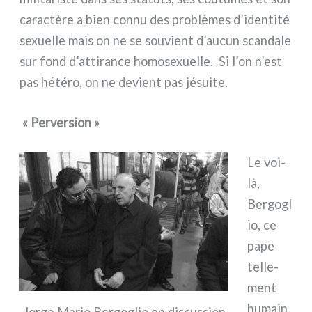
carac­tè­re a bien con­nu des pro­blè­mes d’identité
sexuel­le mais on ne se sou­vient d’aucun scan­da­le
sur fond d’attirance homo­se­xuel­le. Si l’on n’est
pas hété­ro, on ne devient pas jésui­te.
« Perversion »
Le voi­
là,
Bergogl
io, ce
pape
tel­le­
ment
humain,
Jorge Mario Bergoglio en discus­sion