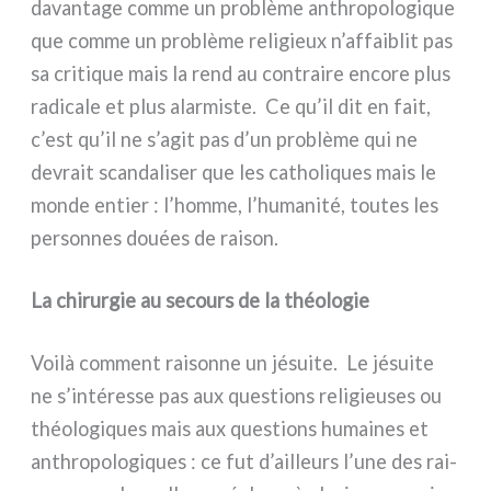
davan­ta­ge com­me un pro­blè­me anth­ro­po­lo­gi­que
que com­me un pro­blè­me reli­gieux n’affaiblit pas
sa cri­ti­que mais la rend au con­trai­re enco­re plus
radi­ca­le et plus alar­mi­ste. Ce qu’il dit en fait,
c’est qu’il ne s’agit pas d’un pro­blè­me qui ne
devrait scan­da­li­ser que les catho­li­ques mais le
mon­de entier : l’homme, l’humanité, tou­tes les
per­son­nes douées de rai­son.
La chirurgie au secours de la théologie
Voilà com­ment rai­son­ne un jésui­te. Le jésui­te
ne s’intéresse pas aux que­stions reli­gieu­ses ou
théo­lo­gi­ques mais aux que­stions humai­nes et
anth­ro­po­lo­gi­ques : ce fut d’ailleurs l’une des rai­