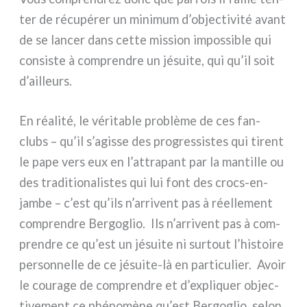
ter de récu­pé­rer un mini­mum d’objectivité avant
de se lan­cer dans cet­te mis­sion impos­si­ble qui
con­si­ste à com­pren­dre un jésui­te, qui qu’il soit
d’ailleurs.
En réa­li­té, le véri­ta­ble pro­blè­me de ces fan-
clubs – qu’il s’agisse des pro­gres­si­stes qui tirent
le pape vers eux en l’attrapant par la man­til­le ou
des tra­di­tio­na­li­stes qui lui font des crocs-en-
jambe – c’est qu’ils n’arrivent pas à réel­le­ment
com­pren­dre Bergoglio. Ils n’arrivent pas à com­
pren­dre ce qu’est un jésui­te ni sur­tout l’histoire
per­son­nel­le de ce jésuite-là en par­ti­cu­lier. Avoir
le cou­ra­ge de com­pren­dre et d’expliquer objec­
ti­ve­ment ce phé­no­mè­ne qu’est Bergoglio, selon