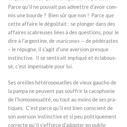
Parce qu’il ne pou­vait pas admet­tre d’avoir com­
mis une bour­de ? Bien sûr que non ! Parce que
cet­te affai­re le dégoû­tait : se plon­ger dans des
affai­res sca­breu­ses liées à des que­stions, pour le
dire à l’argentine, de
mari­co­nes
— de pédé­ra­stes
– le répu­gne, il s’agit d’une aver­sion pre­sque
instinc­ti­ve. Il se sen­ti­rait impli­qué et écla­bous­
sé, c’est impen­sa­ble pour lui.
Ses oreil­les hété­ro­se­xuel­les de vieux gau­cho de
la pam­pa ne peu­vent pas souf­frir la caco­pho­nie
de l’homosexualité, ou tout au moins de ses pra­
ti­ques. C’est par­ce qu’il est bien con­scient de
son aver­sion instinc­ti­ve et si peu poli­ti­que­ment
cor­rec­te qu’il s’efforce d’adopter en public