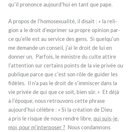
qu’il pro­non­ce aujourd’hui en tant que pape.
A pro­pos de l’homosexualité, il disait : « la reli­
gion a le droit d’exprimer sa pro­pre opi­nion par­
ce qu’elle est au ser­vi­ce des gens. Si quelqu’un
me deman­de un con­seil, j’ai le droit de lui en
don­ner un. Parfois, le mini­stre du cul­te atti­re
l’attention sur cer­tains poin­ts de la vie pri­vée ou
publi­que par­ce que c’est son rôle de gui­der les
fidè­les. Il n’a pas le droit de s’immiscer dans la
vie pri­vée de qui que ce soit, bien sûr. » Et déjà
à l’époque, nous retrou­vons cet­te phra­se
aujourd’hui célè­bre : « Si la créa­tion de Dieu
a pris le risque de nous ren­dre libre,
qui suis-je,
moi, pour m’interposer ?
Nous con­dam­nons