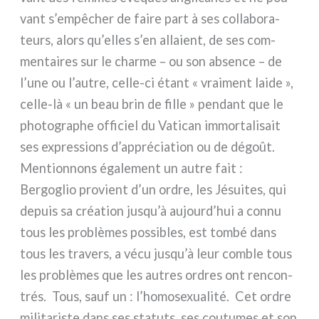
vant s’empêcher de fai­re part à ses col­la­bo­ra­
teurs, alors qu’elles s’en alla­ient, de ses com­
men­tai­res sur le char­me – ou son absen­ce – de
l’une ou l’autre, celle-ci étant « vrai­ment lai­de »,
celle-là « un beau brin de fil­le » pen­dant que le
pho­to­gra­phe offi­ciel du Vatican immor­ta­li­sait
ses expres­sions d’appréciation ou de dégoût.
Mentionnons éga­le­ment un autre fait :
Bergoglio pro­vient d’un ordre, les Jésuites, qui
depuis sa créa­tion jusqu’à aujourd’hui a con­nu
tous les pro­blè­mes pos­si­bles, est tom­bé dans
tous les tra­vers, a vécu jusqu’à leur com­ble tous
les pro­blè­mes que les autres ordres ont ren­con­
trés. Tous, sauf un : l’homosexualité. Cet ordre
mili­ta­ri­ste dans ses sta­tu­ts, ses cou­tu­mes et son