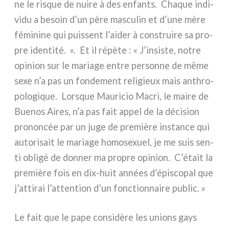
ne le risque de nui­re à des enfan­ts. Chaque indi­
vi­du a besoin d’un père mascu­lin et d’une mère
fémi­ni­ne qui puis­sent l’aider à con­strui­re sa pro­
pre iden­ti­té. ». Et il répè­te : « J’insiste, notre
opi­nion sur le maria­ge entre per­son­ne de même
sexe n’a pas un fon­de­ment reli­gieux mais anth­ro­
po­lo­gi­que. Lorsque Mauricio Macri, le mai­re de
Buenos Aires, n’a pas fait appel de la déci­sion
pro­non­cée par un juge de pre­miè­re instan­ce qui
auto­ri­sait le maria­ge homo­se­xuel, je me suis sen­
ti obli­gé de don­ner ma pro­pre opi­nion. C’était la
pre­miè­re fois en dix-huit années d’épiscopal que
j’attirai l’attention d’un fonc­tion­nai­re public. »
Le fait que le pape con­si­dè­re les unions gays