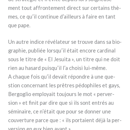
ment tout affron­te­ment direct sur cer­tains thè­
mes, ce qu’il con­ti­nue d’ailleurs à fai­re en tant
que pape.
Un autre indi­ce révé­la­teur se trou­ve dans sa bio­
gra­phie, publiée lorsqu’il était enco­re car­di­nal
sous le titre de « El Jesuita », un titre qui ne doit
rien au hasard puisqu’il l’a choi­si lui-même.
A cha­que fois qu’il devait répon­dre à une que­
stion con­cer­nant les prê­tres pédo­phi­les et gays,
Bergoglio employait tou­jours le mot « per­ver­
sion » et finit par dire que si ils sont entrés au
sémi­nai­re, ce n’était que pour se don­ner une
cou­ver­tu­re par­ce que : « ils por­ta­ient déjà la per­
ver­sion en eux bien avant ».