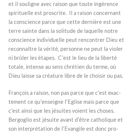
et il sou­li­gne avec rai­son que tou­te ingé­ren­ce
spi­ri­tuel­le est pro­scri­te. Il a rai­son con­cer­nant
la con­scien­ce par­ce que cet­te der­niè­re est une
ter­re sain­te dans la soli­tu­de de laquel­le notre
con­scien­ce indi­vi­duel­le peut ren­con­trer Dieu et
recon­naî­tre la véri­té, per­son­ne ne peut la vio­ler
ni brû­ler les éta­pes. C’est le lieu de la liber­té
tota­le, inten­se au sens chré­tien du ter­me, où
Dieu lais­se sa créa­tu­re libre de le choi­sir ou pas.
François a rai­son, non pas par­ce que c’est exac­
te­ment ce qu’enseigne l’Eglise mais par­ce que
c’est ain­si que les jésui­tes voient les cho­ses.
Bergoglio est jésui­te avant d’être catho­li­que et
son inter­pré­ta­tion de l’Evangile est donc pro­