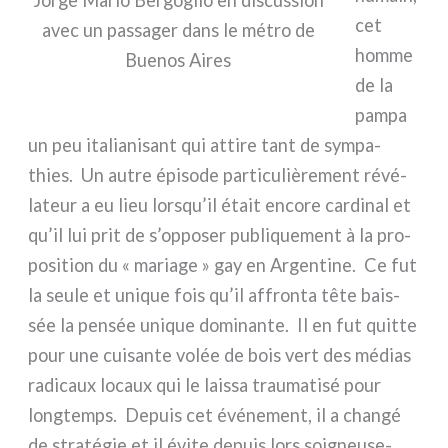
cet
avec un pas­sa­ger dans le métro de
hom­me
Buenos Aires
de la
pam­pa
un peu ita­lia­ni­sant qui atti­re tant de sym­pa­
thies. Un autre épi­so­de par­ti­cu­liè­re­ment révé­
la­teur a eu lieu lorsqu’il était enco­re car­di­nal et
qu’il lui prit de s’opposer publi­que­ment à la pro­
po­si­tion du « maria­ge » gay en Argentine. Ce fut
la seu­le et uni­que fois qu’il affron­ta tête bais­
sée la pen­sée uni­que domi­nan­te. Il en fut quit­te
pour une cui­san­te volée de bois vert des médias
radi­caux locaux qui le lais­sa trau­ma­ti­sé pour
long­temps. Depuis cet évé­ne­ment, il a chan­gé
de stra­té­gie et il évi­te depuis lors soi­gneu­se­