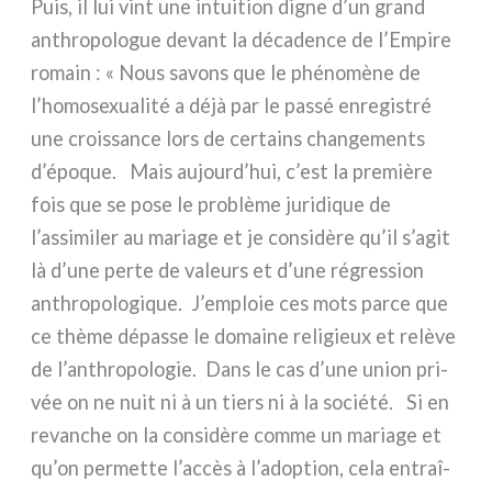
Puis, il lui vint une intui­tion digne d’un grand
anth­ro­po­lo­gue devant la déca­den­ce de l’Empire
romain : « Nous savons que le phé­no­mè­ne de
l’homosexualité a déjà par le pas­sé enre­gi­stré
une crois­san­ce lors de cer­tains chan­ge­men­ts
d’époque. Mais aujourd’hui, c’est la pre­miè­re
fois que se pose le pro­blè­me juri­di­que de
l’assimiler au maria­ge et je con­si­dè­re qu’il s’agit
là d’une per­te de valeurs et d’une régres­sion
anth­ro­po­lo­gi­que. J’emploie ces mots par­ce que
ce thè­me dépas­se le domai­ne reli­gieux et relè­ve
de l’anthropologie. Dans le cas d’une union pri­
vée on ne nuit ni à un tiers ni à la socié­té. Si en
revan­che on la con­si­dè­re com­me un maria­ge et
qu’on per­met­te l’accès à l’adoption, cela entraî­