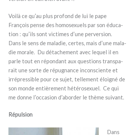
Voilà ce qu’au plus pro­fond de lui le pape
François pen­se des homo­se­xuels par son édu­ca­
tion : qu’ils sont vic­ti­mes d’une per­ver­sion.
Dans le sens de mala­die, cer­tes, mais d’une mala­
die mora­le. Du déta­che­ment avec lequel il en
par­le tout en répon­dant aux que­stions trans­pa­
rait une sor­te de répu­gnan­ce incon­scien­te et
irré­pres­si­ble pour ce sujet, tel­le­ment éloi­gné de
son mon­de entiè­re­ment hété­ro­se­xuel. Ce qui
me don­ne l’occasion d’aborder le thè­me sui­vant.
Répulsion
Dans