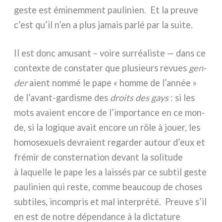
geste est émi­nem­ment pau­li­nien. Et la pre­u­ve
c’est qu’il n’en a plus jamais par­lé par la sui­te.
Il est donc amu­sant – voi­re sur­réa­li­ste — dans ce
con­tex­te de con­sta­ter que plu­sieurs revues
gen­
der
aient nom­mé le pape « hom­me de l’année »
de l’avant-gardisme des
droi­ts des gays
: si les
mots ava­ient enco­re de l’importance en ce mon­
de, si la logi­que avait enco­re un rôle à jouer, les
homo­se­xuels devra­ient regar­der autour d’eux et
fré­mir de con­ster­na­tion devant la soli­tu­de
à laquel­le le pape les a lais­sés par ce sub­til geste
pau­li­nien qui reste, com­me beau­coup de cho­ses
sub­ti­les, incom­pris et mal inter­pré­té. Preuve s’il
en est de notre dépen­dan­ce à la dic­ta­tu­re