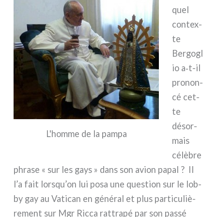
quel
con­tex­
te
Bergogl
io a‑t-il
pro­non­
cé cet­
te
désor­
L'homme de la pam­pa
mais
célè­bre
phra­se « sur les gays » dans son avion papal ? Il
l’a fait lorsqu’on lui posa une que­stion sur le lob­
by gay au Vatican en géné­ral et plus par­ti­cu­liè­
re­ment sur Mgr Ricca rat­tra­pé par son pas­sé