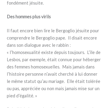
fon­dé­ment jésui­te.
Des hommes plus virils
Il faut enco­re bien lire le Bergoglio jésui­te pour
com­pren­dre le Bergoglio pape. Il disait enco­re
dans son dia­lo­gue avec le rab­bin :
« l’homosexualité exi­ste depuis tou­jours. L’île de
Lesbos, par exem­ple, était con­nue pour héber­ger
des fem­mes homo­se­xuel­les. Mais jamais dans
l’histoire per­son­ne n’avait cher­ché à lui don­ner
le même sta­tut qu’au maria­ge. Elle était tolé­rée
ou pas, appré­ciée ou non mais jamais mise sur un
pied d’égalité. »