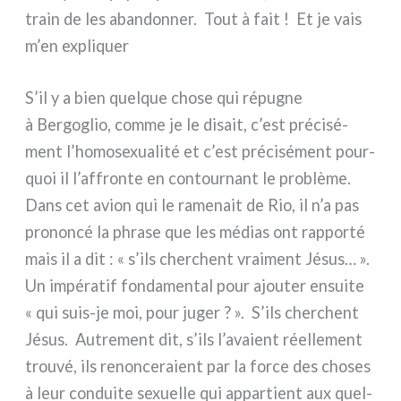
train de les aban­don­ner. Tout à fait ! Et je vais
m’en expli­quer
S’il y a bien quel­que cho­se qui répu­gne
à Bergoglio, com­me je le disait, c’est pré­ci­sé­
ment l’homosexualité et c’est pré­ci­sé­ment pour­
quoi il l’affronte en con­tour­nant le pro­blè­me.
Dans cet avion qui le rame­nait de Rio, il n’a pas
pro­non­cé la phra­se que les médias ont rap­por­té
mais il a dit : « s’ils cher­chent vrai­ment Jésus… ».
Un impé­ra­tif fon­da­men­tal pour ajou­ter ensui­te
« qui suis-je moi, pour juger ? ». S’ils cher­chent
Jésus. Autrement dit, s’ils l’avaient réel­le­ment
trou­vé, ils renon­ce­ra­ient par la for­ce des cho­ses
à leur con­dui­te sexuel­le qui appar­tient aux quel­