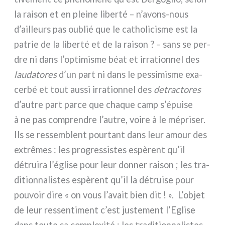
la rai­son et en plei­ne liber­té – n’avons-nous
d’ailleurs pas oublié que le catho­li­ci­sme est la
patrie de la liber­té et de la rai­son ? – sans se per­
dre ni dans l’optimisme béat et irra­tion­nel des
lau­da­to­res
d’un part ni dans le pes­si­mi­sme exa­
cer­bé et tout aus­si irra­tion­nel des
detrac­to­res
d’autre part par­ce que cha­que camp s’épuise
à ne pas com­pren­dre l’autre, voi­re à le mépri­ser.
Ils se res­sem­blent pour­tant dans leur amour des
extrê­mes : les pro­gres­si­stes espè­rent qu’il
détrui­ra l’église pour leur don­ner rai­son ; les tra­
di­tion­na­li­stes espè­rent qu’il la détrui­se pour
pou­voir dire « on vous l’avait bien dit ! ». L’objet
de leur res­sen­ti­ment c’est juste­ment l’Eglise
dans tou­te sa com­ple­xi­té : les tra­di­tion­na­li­stes