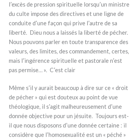
l’excès de pres­sion spi­ri­tuel­le lorsqu’un mini­stre
du cul­te impo­se des direc­ti­ves et une ligne de
con­dui­te d’une façon qui pri­ve l’autre de sa
liber­té. Dieu nous a lais­sés la liber­té de pécher.
Nous pou­vons par­ler en tou­te trans­pa­ren­ce des
valeurs, des limi­tes, des com­man­de­ment, cer­tes,
mais l’ingérence spi­ri­tuel­le et pasto­ra­le n’est
pas per­mi­se… ». C’est clair
Même s’il y aurait beau­coup à dire sur ce « droit
de pécher » qui est dou­teux au point de vue
théo­lo­gi­que, il s’agit malheu­reu­se­ment d’une
don­née objec­ti­ve pour un jésui­te. Toujours est-
il que nous dispo­sons d’une don­née cer­tai­ne : il
con­si­dè­re que l’homosexualité est un « péché »