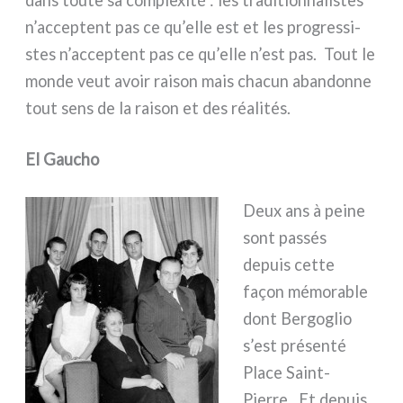
n’acceptent pas ce qu’elle est et les pro­gres­si­
stes n’acceptent pas ce qu’elle n’est pas. Tout le
mon­de veut avoir rai­son mais cha­cun aban­don­ne
tout sens de la rai­son et des réa­li­tés.
El Gaucho
Deux ans à pei­ne
sont pas­sés
depuis cet­te
façon mémo­ra­ble
dont Bergoglio
s’est pré­sen­té
Place Saint-
Pierre. Et depuis