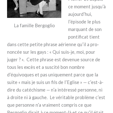
ce moment jusqu’à
aujourd’hui,
l’épisode le plus
La famil­le Bergoglio
mar­quant de son
pon­ti­fi­cat tient
dans cet­te peti­te phra­se aérien­ne qu’il a pro­
non­cée sur les gays : « Qui suis-je, moi, pour
juger ? ». Cette phra­se est deve­nue sour­ce de
tous les excès et a susci­té bon nom­bre
d’équivoques et pas uni­que­ment par­ce que la
sui­te « mais je suis un fils de l’Eglise » — c’est-à-
dire du caté­chi­sme — n’a inté­res­sé per­son­ne, ni
à droi­te ni à gau­che. Le véri­ta­ble pro­blè­me c’est
que per­son­ne n’a vrai­ment com­pris ce que
Bergoglio disait à ce moment-là et ce qu’il était