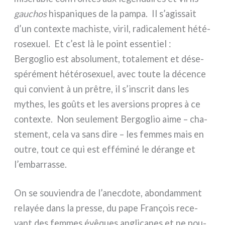
gau­chos
hispa­ni­ques de la pam­pa. Il s’agissait
d’un con­tex­te machi­ste, viril, radi­ca­le­ment hété­
ro­se­xuel. Et c’est là le point essen­tiel :
Bergoglio est abso­lu­ment, tota­le­ment et dése­
spé­ré­ment hété­ro­se­xuel, avec tou­te la décen­ce
qui con­vient à un prê­tre, il s’inscrit dans les
mythes, les goû­ts et les aver­sions pro­pres à ce
con­tex­te. Non seu­le­ment Bergoglio aime – cha­
ste­ment, cela va sans dire – les fem­mes mais en
outre, tout ce qui est effé­mi­né le déran­ge et
l’embarrasse.
On se sou­vien­dra de l’anecdote, abon­dam­ment
relayée dans la pres­se, du pape François rece­
vant des fem­mes évê­ques angli­ca­nes et ne pou­