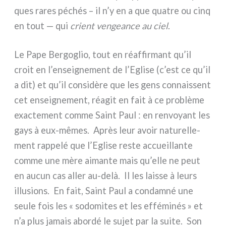
ques rares péchés – il n’y en a que qua­tre ou cinq
en tout — qui
crient ven­gean­ce au ciel
.
Le Pape Bergoglio, tout en réaf­fir­mant qu’il
croit en l’enseignement de l’Eglise (c’est ce qu’il
a dit) et qu’il con­si­dè­re que les gens con­nais­sent
cet ensei­gne­ment, réa­git en fait à ce pro­blè­me
exac­te­ment com­me Saint Paul : en ren­voyant les
gays à eux-mêmes. Après leur avoir natu­rel­le­
ment rap­pe­lé que l’Eglise reste accueil­lan­te
com­me une mère aiman­te mais qu’elle ne peut
en aucun cas aller au-delà. Il les lais­se à leurs
illu­sions. En fait, Saint Paul a con­dam­né une
seu­le fois les « sodo­mi­tes et les effé­mi­nés » et
n’a plus jamais abor­dé le sujet par la sui­te. Son