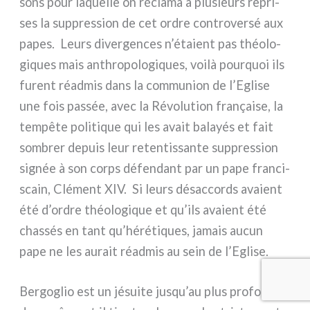
sons pour laquel­le on récla­ma à plu­sieurs repri­
ses la sup­pres­sion de cet ordre con­tro­ver­sé aux
papes. Leurs diver­gen­ces n’étaient pas théo­lo­
gi­ques mais anth­ro­po­lo­gi­ques, voi­là pour­quoi ils
furent réad­mis dans la com­mu­nion de l’Eglise
une fois pas­sée, avec la Révolution fra­nçai­se, la
tem­pê­te poli­ti­que qui les avait balayés et fait
som­brer depuis leur reten­tis­san­te sup­pres­sion
signée à son corps défen­dant par un pape fran­ci­
scain, Clément XIV. Si leurs désac­cords ava­ient
été d’ordre théo­lo­gi­que et qu’ils ava­ient été
chas­sés en tant qu’hérétiques, jamais aucun
pape ne les aurait réad­mis au sein de l’Eglise.
Bergoglio est un jésui­te jusqu’au plus pro­fond