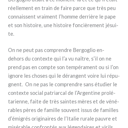
réel­le­ment en train de fai­re par­ce que très peu
con­nais­sent vrai­ment l’homme der­riè­re le pape
et son histoi­re, une histoi­re fon­ciè­re­ment jésui­
te.
On ne peut pas com­pren­dre Bergoglio en-
dehors du con­tex­te qui l’a vu naî­tre, s’il on ne
prend pas en comp­te son tem­pé­ra­ment ou si l’on
igno­re les cho­ses qui le déran­gent voi­re lui répu­
gnent. On ne pas le com­pren­dre sans étu­dier le
con­tex­te social patriar­cal de l’Argentine pro­lé­
ta­rien­ne, fai­te de très sain­tes mères et de véné­
ra­bles pères de famil­le sou­vent issus de famil­les
d’émigrés ori­gi­nai­res de l’Italie rura­le pau­vre et
misé­ra­ble con­fron­tés aux légen­dai­res et virils