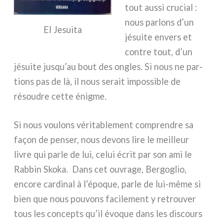
tout aus­si cru­cial :
nous par­lons d’un
El Jesuita
jésui­te envers et
con­tre tout, d’un
jésui­te jusqu’au bout des ongles. Si nous ne par­
tions pas de là, il nous serait impos­si­ble de
résou­dre cet­te énig­me.
Si nous vou­lons véri­ta­ble­ment com­pren­dre sa
façon de pen­ser, nous devons lire le meil­leur
livre qui par­le de lui, celui écrit par son ami le
Rabbin Skoka. Dans cet ouvra­ge, Bergoglio,
enco­re car­di­nal à l’époque, par­le de lui-même si
bien que nous pou­vons faci­le­ment y retrou­ver
tous les con­cep­ts qu’il évo­que dans les discours