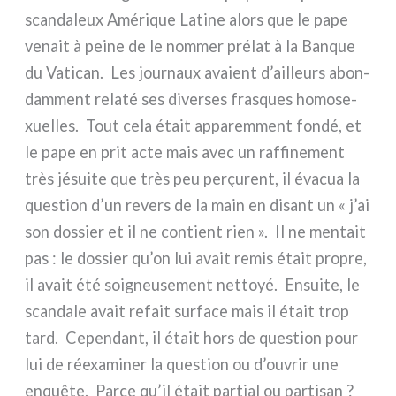
scan­da­leux Amérique Latine alors que le pape
venait à pei­ne de le nom­mer pré­lat à la Banque
du Vatican. Les jour­naux ava­ient d’ailleurs abon­
dam­ment rela­té ses diver­ses fra­sques homo­se­
xuel­les. Tout cela était appa­rem­ment fon­dé, et
le pape en prit acte mais avec un raf­fi­ne­ment
très jésui­te que très peu perçu­rent, il éva­cua la
que­stion d’un revers de la main en disant un « j’ai
son dos­sier et il ne con­tient rien ». Il ne men­tait
pas : le dos­sier qu’on lui avait remis était pro­pre,
il avait été soi­gneu­se­ment net­toyé. Ensuite, le
scan­da­le avait refait sur­fa­ce mais il était trop
tard. Cependant, il était hors de que­stion pour
lui de rée­xa­mi­ner la que­stion ou d’ouvrir une
enquê­te. Parce qu’il était par­tial ou par­ti­san ?