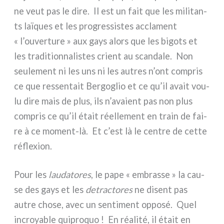
ne veut pas le dire. Il est un fait que les mili­tan­
ts laï­ques et les pro­gres­si­stes accla­ment
« l’ouverture » aux gays alors que les bigo­ts et
les tra­di­tion­na­li­stes crient au scan­da­le. Non
seu­le­ment ni les uns ni les autres n’ont com­pris
ce que res­sen­tait Bergoglio et ce qu’il avait vou­
lu dire mais de plus, ils n’avaient pas non plus
com­pris ce qu’il était réel­le­ment en train de fai­
re à ce moment-là. Et c’est là le cen­tre de cet­te
réfle­xion.
Pour les
lau­da­to­res
, le pape « embras­se » la cau­
se des gays et les
detrac­to­res
ne disent pas
autre cho­se, avec un sen­ti­ment oppo­sé. Quel
incroya­ble qui­pro­quo ! En réa­li­té, il était en