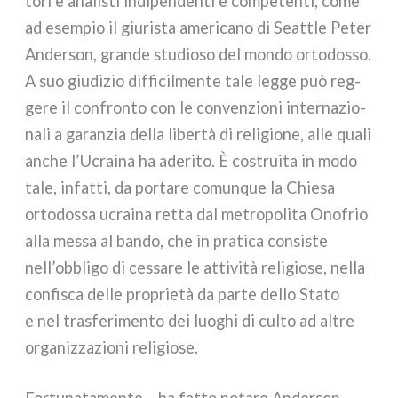
to­ri e ana­li­sti indi­pen­den­ti e com­pe­ten­ti, come
ad esem­pio il giu­ri­sta ame­ri­ca­no di Seattle Peter
Anderson, gran­de stu­dio­so del mon­do orto­dos­so.
A suo giu­di­zio dif­fi­cil­men­te tale leg­ge può reg­
ge­re il con­fron­to con le con­ven­zio­ni inter­na­zio­
na­li a garan­zia del­la liber­tà di reli­gio­ne, alle qua­li
anche l’Ucraina ha ade­ri­to. È costrui­ta in modo
tale, infat­ti, da por­ta­re comun­que la Chiesa
orto­dos­sa ucrai­na ret­ta dal metro­po­li­ta Onofrio
alla mes­sa al ban­do, che in pra­ti­ca con­si­ste
nell’obbligo di ces­sa­re le atti­vi­tà reli­gio­se, nel­la
con­fi­sca del­le pro­prie­tà da par­te del­lo Stato
e nel tra­sfe­ri­men­to dei luo­ghi di cul­to ad altre
orga­niz­za­zio­ni reli­gio­se.