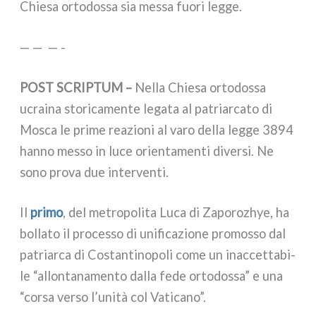
Chiesa orto­dos­sa sia mes­sa fuo­ri leg­ge.
— — — -
POST SCRIPTUM –
Nella Chiesa orto­dos­sa
ucrai­na sto­ri­ca­men­te lega­ta al patriar­ca­to di
Mosca le pri­me rea­zio­ni al varo del­la leg­ge 3894
han­no mes­so in luce orien­ta­men­ti diver­si. Ne
sono pro­va due inter­ven­ti.
Il
pri­mo
, del metro­po­li­ta Luca di Zaporozhye, ha
bol­la­to il pro­ces­so di uni­fi­ca­zio­ne pro­mos­so dal
patriar­ca di Costantinopoli come un inac­cet­ta­bi­
le “allon­ta­na­men­to dal­la fede orto­dos­sa” e una
“cor­sa ver­so l’unità col Vaticano”.