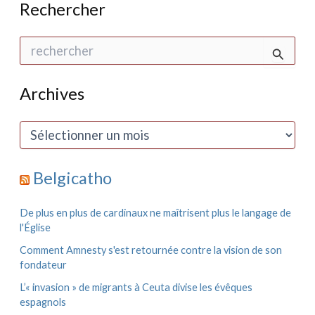
Rechercher
R
e
c
h
Archives
e
r
c
A
h
r
e
c
r
h
Belgicatho
i
:
v
e
De plus en plus de cardinaux ne maîtrisent plus le langage de
s
l'Église
Comment Amnesty s'est retournée contre la vision de son
fondateur
L’« invasion » de migrants à Ceuta divise les évêques
espagnols