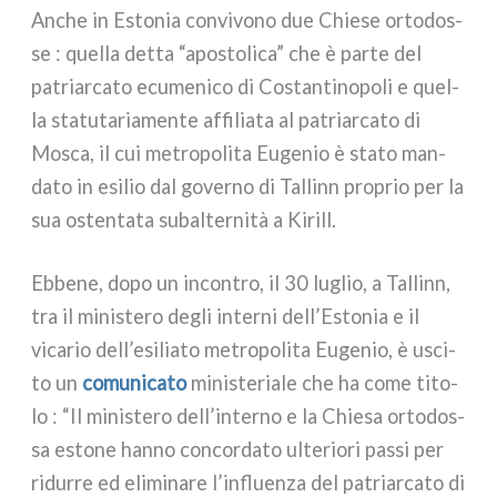
Anche in Estonia con­vi­vo­no due Chiese orto­dos­
se : quel­la det­ta “apo­sto­li­ca” che è par­te del
patriar­ca­to ecu­me­ni­co di Costantinopoli e quel­
la sta­tu­ta­ria­men­te affi­lia­ta al patriar­ca­to di
Mosca, il cui metro­po­li­ta Eugenio è sta­to man­
da­to in esi­lio dal gover­no di Tallinn pro­prio per la
sua osten­ta­ta subal­ter­ni­tà a Kirill.
Ebbene, dopo un incon­tro, il 30 luglio, a Tallinn,
tra il mini­ste­ro degli inter­ni dell’Estonia e il
vica­rio dell’esiliato metro­po­li­ta Eugenio, è usci­
to un
comu­ni­ca­to
mini­ste­ria­le che ha come tito­
lo : “Il mini­ste­ro dell’interno e la Chiesa orto­dos­
sa esto­ne han­no con­cor­da­to ulte­rio­ri pas­si per
ridur­re ed eli­mi­na­re l’influenza del patriar­ca­to di