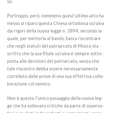
so.
Purtroppo, però, nem­me­no quest’ultimo atto ha
mes­so al ripa­ro que­sta Chiesa orto­dos­sa ucrai­na
dai rigo­ri del­la nuo­va leg­ge n. 3894, secon­do la
qua­le, per met­ter­la al ban­do, basta riscon­tra­re
che negli sta­tu­ti del patriar­ca­to di Mosca sta
scrit­to che la sua filia­le ucrai­na è sem­pre sot­to­
po­sta alle deci­sio­ni del patriar­ca­to, sen­za che
tale riscon­tro deb­ba esse­re neces­sa­ria­men­te
cor­re­da­to dal­le pro­ve di una sua effet­ti­va col­la­
bo­ra­zio­ne col nemi­co.
Non è que­sto l’unico pas­sag­gio del­la nuo­va leg­
ge che ha sol­le­va­to cri­ti­che da par­te di osser­va­