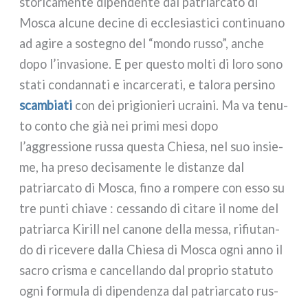
sto­ri­ca­men­te dipen­den­te dal patriar­ca­to di
Mosca alcu­ne deci­ne di eccle­sia­sti­ci con­ti­nua­no
ad agi­re a soste­gno del “mon­do rus­so”, anche
dopo l’invasione. E per que­sto mol­ti di loro sono
sta­ti con­dan­na­ti e incar­ce­ra­ti, e talo­ra per­si­no
scam­bia­ti
con dei pri­gio­nie­ri ucrai­ni. Ma va tenu­
to con­to che già nei pri­mi mesi dopo
l’aggressione rus­sa que­sta Chiesa, nel suo insie­
me, ha pre­so deci­sa­men­te le distan­ze dal
patriar­ca­to di Mosca, fino a rom­pe­re con esso su
tre pun­ti chia­ve : ces­san­do di cita­re il nome del
patriar­ca Kirill nel cano­ne del­la mes­sa, rifiu­tan­
do di rice­ve­re dal­la Chiesa di Mosca ogni anno il
sacro cri­sma e can­cel­lan­do dal pro­prio sta­tu­to
ogni for­mu­la di dipen­den­za dal patriar­ca­to rus­