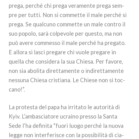
pre­ga, per­ché chi pre­ga vera­men­te pre­ga sem­
pre per tut­ti. Non si com­met­te il male per­ché si
pre­ga. Se qual­cu­no com­met­te un male con­tro il
suo popo­lo, sarà col­pe­vo­le per que­sto, ma non
può ave­re com­mes­so il male per­ché ha pre­ga­to.
E allo­ra si lasci pre­ga­re chi vuo­le pre­ga­re in
quel­la che con­si­de­ra la sua Chiesa. Per favo­re,
non sia abo­li­ta diret­ta­men­te o indi­ret­ta­men­te
nes­su­na Chiesa cri­stia­na. Le Chiese non si toc­
ca­no!”.
La pro­te­sta del papa ha irri­ta­to le auto­ri­tà di
Kyiv. L’ambasciatore ucrai­no pres­so la Santa
Sede l’ha defi­ni­ta “fuo­ri luo­go per­ché la nuo­va
leg­ge non inter­fe­ri­sce con la pos­si­bi­li­tà di cia­