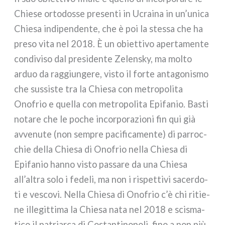
Chiese orto­dos­se pre­sen­ti in Ucraina in un’unica
Chiesa indi­pen­den­te, che è poi la stes­sa che ha
pre­so vita nel 2018. È un obiet­ti­vo aper­ta­men­te
con­di­vi­so dal pre­si­den­te Zelensky, ma mol­to
arduo da rag­giun­ge­re, visto il for­te anta­go­ni­smo
che sus­si­ste tra la Chiesa con metro­po­li­ta
Onofrio e quel­la con metro­po­li­ta Epifanio. Basti
nota­re che le poche incor­po­ra­zio­ni fin qui già
avve­nu­te (non sem­pre paci­fi­ca­men­te) di par­roc­
chie del­la Chiesa di Onofrio nel­la Chiesa di
Epifanio han­no visto pas­sa­re da una Chiesa
all’altra solo i fede­li, ma non i rispet­ti­vi sacer­do­
ti e vesco­vi. Nella Chiesa di Onofrio c’è chi ritie­
ne ille­git­ti­ma la Chiesa nata nel 2018 e sci­sma­
ti­co il patriar­ca di Costantinopoli, fino a non più