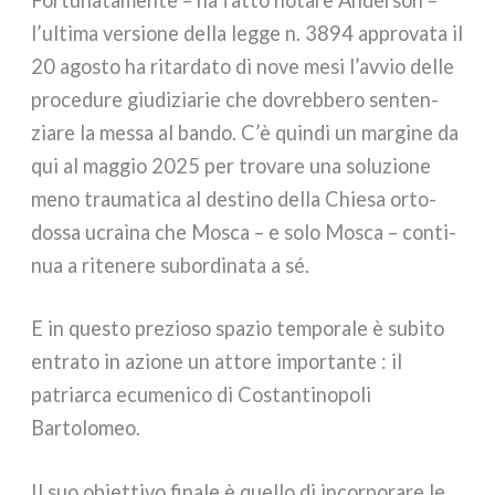
Fortunatamente – ha fat­to nota­re Anderson –
l’ultima ver­sio­ne del­la leg­ge n. 3894 appro­va­ta il
20 ago­sto ha ritar­da­to di nove mesi l’avvio del­le
pro­ce­du­re giu­di­zia­rie che dovreb­be­ro sen­ten­
zia­re la mes­sa al ban­do. C’è quin­di un mar­gi­ne da
qui al mag­gio 2025 per tro­va­re una solu­zio­ne
meno trau­ma­ti­ca al desti­no del­la Chiesa orto­
dos­sa ucrai­na che Mosca – e solo Mosca – con­ti­
nua a rite­ne­re subor­di­na­ta a sé.
E in que­sto pre­zio­so spa­zio tem­po­ra­le è subi­to
entra­to in azio­ne un atto­re impor­tan­te : il
patriar­ca ecu­me­ni­co di Costantinopoli
Bartolomeo.
Il suo obiet­ti­vo fina­le è quel­lo di incor­po­ra­re le