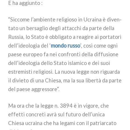
E ha aggiun­to :
“Siccome l’ambiente reli­gio­so in Ucraina è diven­
ta­to un ber­sa­glio degli attac­chi da par­te del­la
Russia, lo Stato è obbli­ga­to a rea­gi­re ai por­ta­to­ri
dell’ideologia del ‘
mon­do rus­so
’, cosi come ogni
pae­se euro­peo fa nei con­fron­ti del­la dif­fu­sio­ne
dell’ideologia del­lo Stato isla­mi­co e dei suoi
estre­mi­sti reli­gio­si. La nuo­va leg­ge non riguar­da
il divie­to di una Chiesa, ma la sua liber­tà da par­te
del pae­se aggres­so­re”.
Ma ora che la leg­ge n. 3894 è in vigo­re, che
effet­ti con­cre­ti avrà sul futu­ro dell’unica
Chiesa ucrai­na che ha lega­mi con il patriar­ca­to