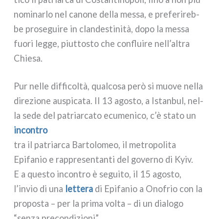
nomi­nar­lo nel cano­ne del­la mes­sa, e pre­fe­ri­reb­
be pro­se­gui­re in clan­de­sti­ni­tà, dopo la mes­sa
fuo­ri leg­ge, piut­to­sto che con­flui­re nell’altra
Chiesa.
Pur nel­le dif­fi­col­tà, qual­co­sa però si muo­ve nel­la
dire­zio­ne auspi­ca­ta. Il 13 ago­sto, a Istanbul, nel­
la sede del patriar­ca­to ecu­me­ni­co, c’è sta­to un
incon­tro
tra il patriar­ca Bartolomeo, il metro­po­li­ta
Epifanio e rap­pre­sen­tan­ti del gover­no di Kyiv.
E a que­sto incon­tro è segui­to, il 15 ago­sto,
l’invio di una
let­te­ra
di Epifanio a Onofrio con la
pro­po­sta – per la pri­ma vol­ta – di un dia­lo­go
“sen­za pre­con­di­zio­ni”.