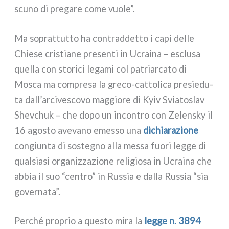
scu­no di pre­ga­re come vuo­le”.
Ma soprat­tut­to ha con­trad­det­to i capi del­le
Chiese cri­stia­ne pre­sen­ti in Ucraina – esclu­sa
quel­la con sto­ri­ci lega­mi col patriar­ca­to di
Mosca ma com­pre­sa la greco-cattolica pre­sie­du­
ta dall’arcivescovo mag­gio­re di Kyiv Sviatoslav
Shevchuk – che dopo un incon­tro con Zelensky il
16 ago­sto ave­va­no emes­so una
dichia­ra­zio­ne
con­giun­ta di soste­gno alla mes­sa fuo­ri leg­ge di
qual­sia­si orga­niz­za­zio­ne reli­gio­sa in Ucraina che
abbia il suo “cen­tro” in Russia e dal­la Russia “sia
gover­na­ta”.
Perché pro­prio a que­sto mira la
leg­ge n. 3894