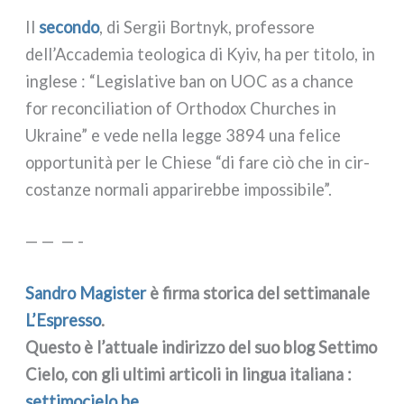
Il
secon­do
, di Sergii Bortnyk, pro­fes­so­re
dell’Accademia teo­lo­gi­ca di Kyiv, ha per tito­lo, in
ingle­se : “Legislative ban on UOC as a chan­ce
for recon­ci­lia­tion of Orthodox Churches in
Ukraine” e vede nel­la leg­ge 3894 una feli­ce
oppor­tu­ni­tà per le Chiese “di fare ciò che in cir­
co­stan­ze nor­ma­li appa­ri­reb­be impos­si­bi­le”.
— — — -
Sandro Magister
è fir­ma sto­ri­ca del set­ti­ma­na­le
L’Espresso
.
Questo è l’attuale indi­riz­zo del suo blog Settimo
Cielo, con gli ulti­mi arti­co­li in lin­gua ita­lia­na :
set​ti​mo​cie​lo​.be