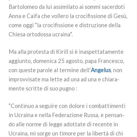
Bartolomeo da lui assi­mi­la­to ai som­mi sacer­do­ti
Anna e Caifa che vol­le­ro la cro­ci­fis­sio­ne di Gesù,
come oggi “la cro­ci­fis­sio­ne e distru­zio­ne del­la
Chiesa orto­dos­sa ucrai­na”.
Ma alla pro­te­sta di Kirill si è ina­spet­ta­ta­men­te
aggiun­to, dome­ni­ca 25 ago­sto, papa Francesco,
con que­ste paro­le al ter­mi­ne dell’
Angelus
, non
improv­vi­sa­te ma let­te ad una ad una e chia­ra­
men­te scrit­te di suo pugno :
“Continuo a segui­re con dolo­re i com­bat­ti­men­ti
in Ucraina e nel­la Federazione Russa, e pen­san­
do alle nor­me di leg­ge adot­ta­te di recen­te in
Ucraina, mi sor­ge un timo­re per la liber­tà di chi