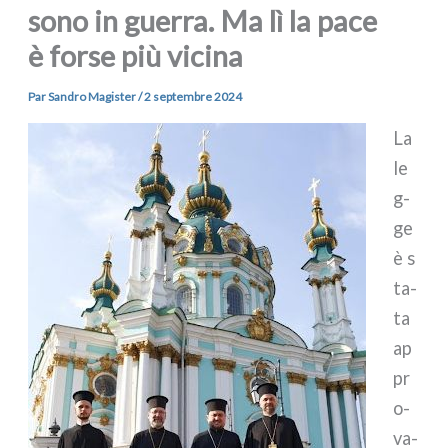
sono in guerra. Ma lì la pace
è forse più vicina
Par
Sandro Magister
/
2 septembre 2024
La
le
g­
ge
è s
ta­
ta
ap
pr
o­
va­