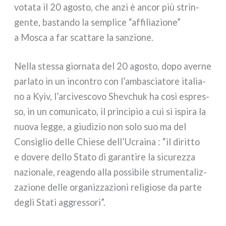
vota­ta il 20 ago­sto, che anzi è ancor più strin­
gen­te, bastan­do la sem­pli­ce “affi­lia­zio­ne”
a Mosca a far scat­ta­re la san­zio­ne.
Nella stes­sa gior­na­ta del 20 ago­sto, dopo aver­ne
par­la­to in un incon­tro con l’ambasciatore ita­lia­
no a Kyiv, l’arcivescovo Shevchuk ha così espres­
so, in un comu­ni­ca­to, il prin­ci­pio a cui si ispi­ra la
nuo­va leg­ge, a giu­di­zio non solo suo ma del
Consiglio del­le Chiese dell’Ucraina : “il dirit­to
e dove­re del­lo Stato di garan­ti­re la sicu­rez­za
nazio­na­le, rea­gen­do alla pos­si­bi­le stru­men­ta­liz­
za­zio­ne del­le orga­niz­za­zio­ni reli­gio­se da par­te
degli Stati aggres­so­ri”.