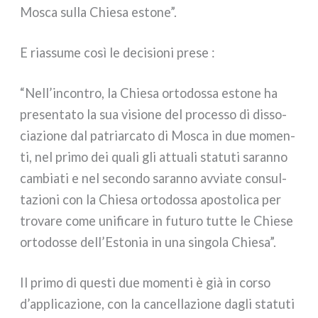
Mosca sul­la Chiesa esto­ne”.
E rias­su­me così le deci­sio­ni pre­se :
“Nell’incontro, la Chiesa orto­dos­sa esto­ne ha
pre­sen­ta­to la sua visio­ne del pro­ces­so di dis­so­
cia­zio­ne dal patriar­ca­to di Mosca in due momen­
ti, nel pri­mo dei qua­li gli attua­li sta­tu­ti saran­no
cam­bia­ti e nel secon­do saran­no avvia­te con­sul­
ta­zio­ni con la Chiesa orto­dos­sa apo­sto­li­ca per
tro­va­re come uni­fi­ca­re in futu­ro tut­te le Chiese
orto­dos­se dell’Estonia in una sin­go­la Chiesa”.
Il pri­mo di que­sti due momen­ti è già in cor­so
d’applicazione, con la can­cel­la­zio­ne dagli sta­tu­ti