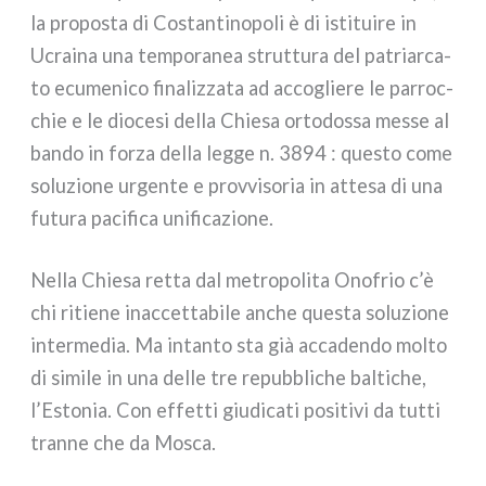
la pro­po­sta di Costantinopoli è di isti­tui­re in
Ucraina una tem­po­ra­nea strut­tu­ra del patriar­ca­
to ecu­me­ni­co fina­liz­za­ta ad acco­glie­re le par­roc­
chie e le dio­ce­si del­la Chiesa orto­dos­sa mes­se al
ban­do in for­za del­la leg­ge n. 3894 : que­sto come
solu­zio­ne urgen­te e prov­vi­so­ria in atte­sa di una
futu­ra paci­fi­ca uni­fi­ca­zio­ne.
Nella Chiesa ret­ta dal metro­po­li­ta Onofrio c’è
chi ritie­ne inac­cet­ta­bi­le anche que­sta solu­zio­ne
inter­me­dia. Ma intan­to sta già acca­den­do mol­to
di simi­le in una del­le tre repub­bli­che bal­ti­che,
l’Estonia. Con effet­ti giu­di­ca­ti posi­ti­vi da tut­ti
tran­ne che da Mosca.