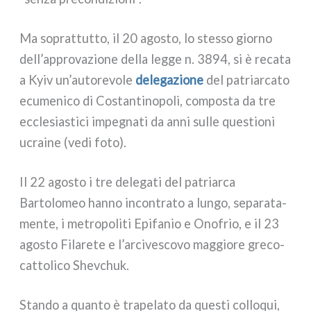
Ma soprat­tut­to, il 20 ago­sto, lo stes­so gior­no
dell’approvazione del­la leg­ge n. 3894, si è reca­ta
a Kyiv un’autorevole
dele­ga­zio­ne
del patriar­ca­to
ecu­me­ni­co di Costantinopoli, com­po­sta da tre
eccle­sia­sti­ci impe­gna­ti da anni sul­le que­stio­ni
ucrai­ne (vedi foto).
Il 22 ago­sto i tre dele­ga­ti del patriar­ca
Bartolomeo han­no incon­tra­to a lun­go, sepa­ra­ta­
men­te, i metro­po­li­ti Epifanio e Onofrio, e il 23
ago­sto Filarete e l’arcivescovo mag­gio­re greco-
cattolico Shevchuk.
Stando a quan­to è tra­pe­la­to da que­sti col­lo­qui,