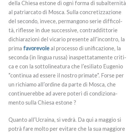
del­la Chiesa esto­ne di ogni for­ma di subal­ter­ni­tà
al patriar­ca­to di Mosca. Sulla con­cre­tiz­za­zio­ne
del secon­do, inve­ce, per­man­go­no serie dif­fi­col­
tà, rifles­se in due suc­ces­si­ve, con­trad­dit­to­rie
dichia­ra­zio­ni del vica­rio pre­sen­te all’incontro, la
pri­ma
favo­re­vo­le
al pro­ces­so di uni­fi­ca­zio­ne, la
secon­da (in lin­gua rus­sa) ina­spet­ta­ta­men­te cri­ti­
ca e con la sot­to­li­nea­tu­ra che l’esiliato Eugenio
“con­ti­nua ad esse­re il nostro pri­ma­te”. Forse per
un richia­mo all’ordine da par­te di Mosca, che
con­ti­nue­reb­be ad ave­re pote­ri di con­di­zio­na­
men­to sul­la Chiesa esto­ne ?
Quanto all’Ucraina, si vedrà. Da qui a mag­gio si
potrà fare mol­to per evi­ta­re che la sua mag­gio­re