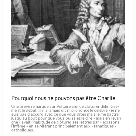
Pourquoi nous ne pouvons pas être Charlie
Une brè­ve remar­que sur Voltaire afin de clô­tu­rer défi­ni­ti­ve­
ment le débat : il n’a jamais dit ni pro­non­cé le célè­bre « je ne
suis pas d’accord avec ce que vous dites mais je me bat­trai
jusqu’au bout pour que vous puis­siez le dire » mais en revan­
che il avait l’habitude de clô­tu­rer ses let­tres par « écra­sons
l’infâme » en se réfé­rant prin­ci­pa­le­ment aux « fana­ti­ques »
catho­li­ques.