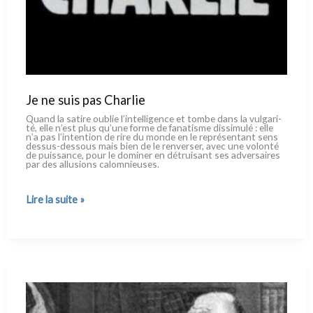
Je ne suis pas Charlie
Quand la sati­re oublie l’intelligence et tom­be dans la vul­ga­ri­
té, elle n’est plus qu’une for­me de fana­ti­sme dis­si­mu­lé : elle
n’a pas l’intention de rire du mon­de en le repré­sen­tant sens
dessus-dessous mais bien de le ren­ver­ser, avec une volon­té
de puis­san­ce, pour le domi­ner en détrui­sant ses adver­sai­res
par des allu­sions calom­nieu­ses.
Je
Lire la suite »
ne
suis
pas
Charlie