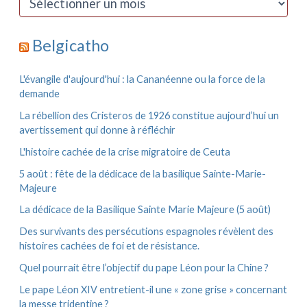
h
r
e
c
r
h
Belgicatho
i
:
v
e
L'évangile d'aujourd'hui : la Cananéenne ou la force de la
s
demande
La rébellion des Cristeros de 1926 constitue aujourd’hui un
avertissement qui donne à réfléchir
L'histoire cachée de la crise migratoire de Ceuta
5 août : fête de la dédicace de la basilique Sainte-Marie-
Majeure
La dédicace de la Basilique Sainte Marie Majeure (5 août)
Des survivants des persécutions espagnoles révèlent des
histoires cachées de foi et de résistance.
Quel pourrait être l’objectif du pape Léon pour la Chine ?
Le pape Léon XIV entretient-il une « zone grise » concernant
la messe tridentine ?