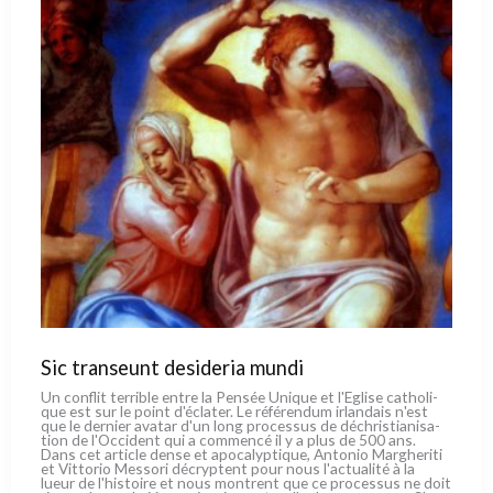
Sic transeunt desideria mundi
Un con­flit ter­ri­ble entre la Pensée Unique et l'Eglise catho­li­
que est sur le point d'éclater. Le réfé­ren­dum irlan­dais n'est
que le der­nier ava­tar d'un long pro­ces­sus de déchri­stia­ni­sa­
tion de l'Occident qui a com­men­cé il y a plus de 500 ans.
Dans cet arti­cle den­se et apo­ca­lyp­ti­que, Antonio Margheriti
et Vittorio Messori décryp­tent pour nous l'actualité à la
lueur de l'histoire et nous mon­trent que ce pro­ces­sus ne doit