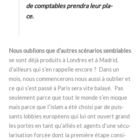
de comp­ta­bles pren­dra leur pla­
ce.
Nous oublions que d’autres scé­na­rios sem­bla­bles
se sont déjà pro­dui­ts à Londres et à Madrid,
d’ailleurs qui s’en rap­pel­le enco­re ? Dans un
mois, nous com­men­ce­rons nous aus­si à oublier et
ce qui s’est pas­sé à Paris sera vite balayé. Pas
seu­le­ment par­ce que tout le mon­de s’en moque
mais par­ce que l’islam a été choi­si par de puis­
san­ts lob­bies euro­péens qui lui ont ouvert grand
les por­tes en tant qu’alliés et agen­ts d’une sécu­
la­ri­sa­tion for­cée dont la pre­miè­re éta­pe con­si­