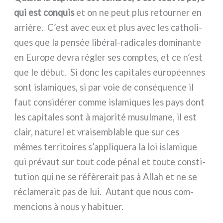
qui est con­quis
et on ne peut plus retour­ner en
arriè­re. C’est avec eux et plus avec les catho­li­
ques que la pen­sée libéral-radicales domi­nan­te
en Europe devra régler ses comp­tes, et ce n’est
que le début. Si donc les capi­ta­les euro­péen­nes
sont isla­mi­ques, si par voie de con­sé­quen­ce il
faut con­si­dé­rer com­me isla­mi­ques les pays dont
les capi­ta­les sont à majo­ri­té musul­ma­ne, il est
clair, natu­rel et vrai­sem­bla­ble que sur ces
mêmes ter­ri­toi­res s’appliquera la loi isla­mi­que
qui pré­vaut sur tout code pénal et tou­te con­sti­
tu­tion qui ne se réfè­re­rait pas à Allah et ne se
récla­me­rait pas de lui. Autant que nous com­
men­cions à nous y habi­tuer.