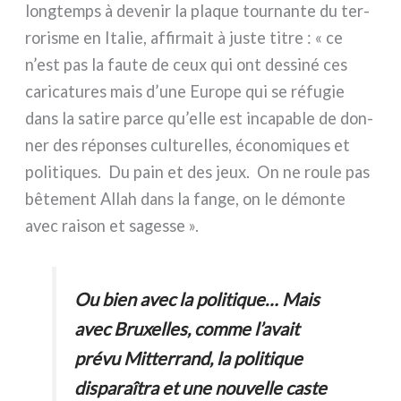
long­temps à deve­nir la pla­que tour­nan­te du ter­
ro­ri­sme en Italie, affir­mait à juste titre : « ce
n’est pas la fau­te de ceux qui ont des­si­né ces
cari­ca­tu­res mais d’une Europe qui se réfu­gie
dans la sati­re par­ce qu’elle est inca­pa­ble de don­
ner des répon­ses cul­tu­rel­les, éco­no­mi­ques et
poli­ti­ques. Du pain et des jeux. On ne rou­le pas
bête­ment Allah dans la fan­ge, on le démon­te
avec rai­son et sages­se ».
Ou bien avec la poli­ti­que… Mais
avec Bruxelles, com­me l’avait
pré­vu Mitterrand, la poli­ti­que
dispa­raî­tra et une nou­vel­le caste