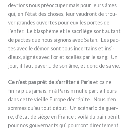
devrions nous préoc­cu­per mais pour leurs âmes
qui, en l’état des cho­ses, leur vau­dront de trou­
ver gran­des ouver­tes pour eux les por­tes de
l’enfer. Le bla­sphè­me et le sacri­lè­ge sont autant
de pac­tes que nous signons avec Satan. Les pac­
tes avec le démon sont tous incer­tains et insi­
dieux, signés avec l’or et scel­lés par le sang. Un
jour, il faut payer… de son âme, et donc de sa vie.
Ce n’est pas prêt de s’arrêter à Paris
et ça ne
fini­ra plus jamais, ni à Paris ni nul­le part ail­leurs
dans cet­te vieil­le Europe décré­pi­te. Nous n’en
som­mes qu’au tout début. Un scé­na­rio de guer­
re, d’état de siè­ge en France : voi­là du pain bénit
pour nos gou­ver­nan­ts qui pour­ront direc­te­ment