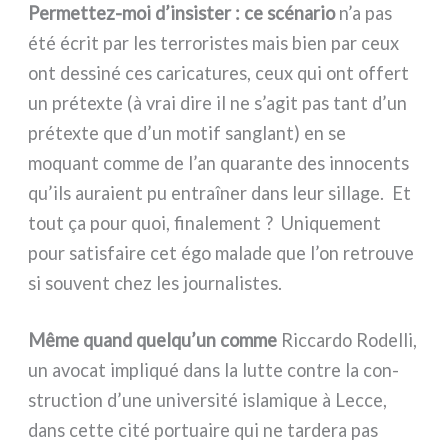
Permettez-moi d’insister : ce scé­na­rio
n’a pas
été écrit par les ter­ro­ri­stes mais bien par ceux
ont des­si­né ces cari­ca­tu­res, ceux qui ont offert
un pré­tex­te (à vrai dire il ne s’agit pas tant d’un
pré­tex­te que d’un motif san­glant) en se
moquant com­me de l’an qua­ran­te des inno­cen­ts
qu’ils aura­ient pu entraî­ner dans leur sil­la­ge. Et
tout ça pour quoi, fina­le­ment ? Uniquement
pour sati­sfai­re cet égo mala­de que l’on retrou­ve
si sou­vent chez les jour­na­li­stes.
Même quand quelqu’un com­me
Riccardo Rodelli,
un avo­cat impli­qué dans la lut­te con­tre la con­
struc­tion d’une uni­ver­si­té isla­mi­que à Lecce,
dans cet­te cité por­tuai­re qui ne tar­de­ra pas