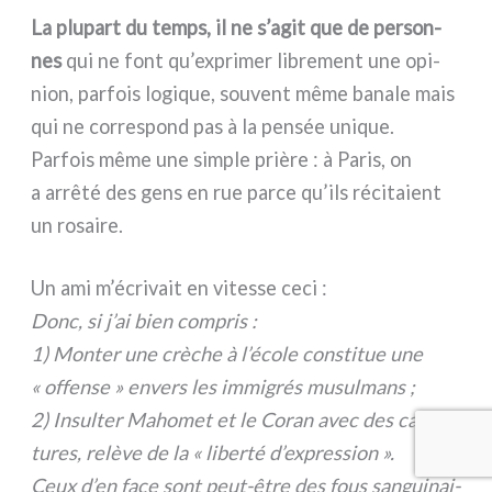
La plu­part du temps, il ne s’agit que de per­son­
nes
qui ne font qu’exprimer libre­ment une opi­
nion, par­fois logi­que, sou­vent même bana­le mais
qui ne cor­re­spond pas à la pen­sée uni­que.
Parfois même une sim­ple priè­re : à Paris, on
a arrê­té des gens en rue par­ce qu’ils réci­ta­ient
un rosai­re.
Un ami m’écrivait en vites­se ceci :
Donc, si j’ai bien com­pris :
1) Monter une crè­che à l’école con­sti­tue une
« offen­se » envers les immi­grés musul­mans ;
2) Insulter Mahomet et le Coran avec des cari­ca­
tu­res, relè­ve de la « liber­té d’expression ».
Ceux d’en face sont peut-être des fous san­gui­nai­