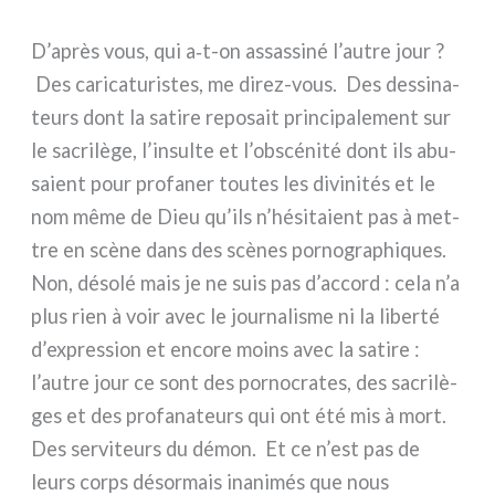
D’après vous, qui a‑t-on assas­si­né l’autre jour ?
Des cari­ca­tu­ri­stes, me direz-vous. Des des­si­na­
teurs dont la sati­re repo­sait prin­ci­pa­le­ment sur
le sacri­lè­ge, l’insulte et l’obscénité dont ils abu­
sa­ient pour pro­fa­ner tou­tes les divi­ni­tés et le
nom même de Dieu qu’ils n’hésitaient pas à met­
tre en scè­ne dans des scè­nes por­no­gra­phi­ques.
Non, déso­lé mais je ne suis pas d’accord : cela n’a
plus rien à voir avec le jour­na­li­sme ni la liber­té
d’expression et enco­re moins avec la sati­re :
l’autre jour ce sont des por­no­cra­tes, des sacri­lè­
ges et des pro­fa­na­teurs qui ont été mis à mort.
Des ser­vi­teurs du démon. Et ce n’est pas de
leurs corps désor­mais ina­ni­més que nous