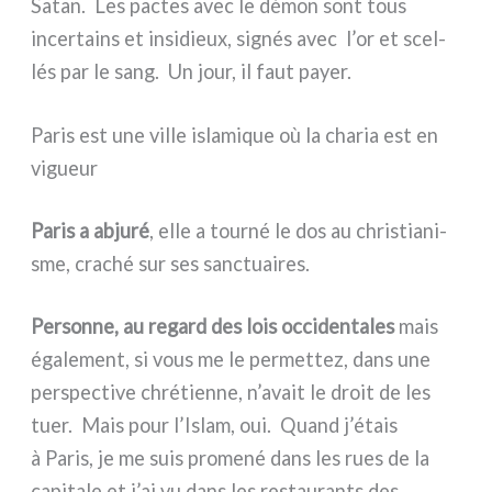
Satan. Les pac­tes avec le démon sont tous
incer­tains et insi­dieux, signés avec l’or et scel­
lés par le sang. Un jour, il faut payer.
Paris est une ville islamique où la charia est en
vigueur
Paris a abju­ré
, elle a tour­né le dos au chri­stia­ni­
sme, cra­ché sur ses sanc­tuai­res.
Personne, au regard des lois occi­den­ta­les
mais
éga­le­ment, si vous me le per­met­tez, dans une
per­spec­ti­ve chré­tien­ne, n’avait le droit de les
tuer. Mais pour l’Islam, oui. Quand j’étais
à Paris, je me suis pro­me­né dans les rues de la
capi­ta­le et j’ai vu dans les restau­ran­ts des