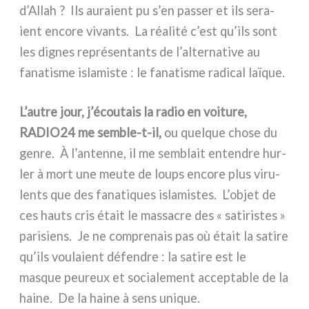
d’Allah ? Ils aura­ient pu s’en pas­ser et ils sera­
ient enco­re vivan­ts. La réa­li­té c’est qu’ils sont
les dignes repré­sen­tan­ts de l’alternative au
fana­ti­sme isla­mi­ste : le fana­ti­sme radi­cal laï­que.
L’autre jour, j’écoutais la radio en voi­tu­re,
RADIO24 me semble-t-il,
ou quel­que cho­se du
gen­re. À l’antenne, il me sem­blait enten­dre hur­
ler à mort une meu­te de loups enco­re plus viru­
len­ts que des fana­ti­ques isla­mi­stes. L’objet de
ces hau­ts cris était le mas­sa­cre des « sati­ri­stes »
pari­siens. Je ne com­pre­nais pas où était la sati­re
qu’ils vou­la­ient défen­dre : la sati­re est le
masque peu­reux et socia­le­ment accep­ta­ble de la
hai­ne. De la hai­ne à sens uni­que.