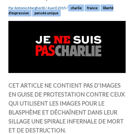
Par
Antonio Margheriti
/
4 avril 2015
/
charlie
france
liberté
d'expression
pensée unique
CET ARTICLE NE CONTIENT PAS D’IMAGES
EN GUISE DE PROTESTATION CONTRE CEUX
QUI UTILISENT LES IMAGES POUR LE
BLASPHÈME ET DÉCHAÎNENT DANS LEUR
SILLAGE UNE SPIRALE INFERNALE DE MORT
ET DE DESTRUCTION.