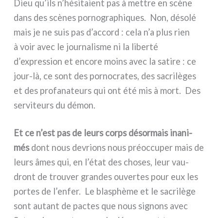
Dieu qu’ils n’hésitaient pas à met­tre en scè­ne
dans des scè­nes por­no­gra­phi­ques. Non, déso­lé
mais je ne suis pas d’accord : cela n’a plus rien
à voir avec le jour­na­li­sme ni la liber­té
d’expression et enco­re moins avec la sati­re : ce
jour-là, ce sont des por­no­cra­tes, des sacri­lè­ges
et des pro­fa­na­teurs qui ont été mis à mort. Des
ser­vi­teurs du démon.
Et ce n’est pas de leurs corps désor­mais ina­ni­
més
dont nous devrions nous préoc­cu­per mais de
leurs âmes qui, en l’état des cho­ses, leur vau­
dront de trou­ver gran­des ouver­tes pour eux les
por­tes de l’enfer. Le bla­sphè­me et le sacri­lè­ge
sont autant de pac­tes que nous signons avec