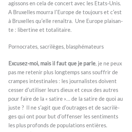
agis­sons en cela de con­cert avec les Etats-Unis.
A Bruxelles mour­ra l’Europe de tou­jours et c’est
à Bruxelles qu’elle renaî­tra. Une Europe plai­san­
te : liber­ti­ne et tota­li­tai­re.
Pornocrates, sacrilèges, blasphémateurs
Excusez-moi, mais il faut que je par­le
, je ne peux
pas me rete­nir plus long­temps sans souf­frir de
cram­pes inte­sti­na­les : les jour­na­li­stes doi­vent
ces­ser d’utiliser leurs dieux et ceux des autres
pour fai­re de la « sati­re »… de la sati­re de quoi au
juste ? Il ne s’agit que d’outrages et de sacri­lè­
ges qui ont pour but d’offenser les sen­ti­men­ts
les plus pro­fonds de popu­la­tions entiè­res.