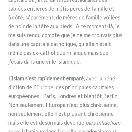
tablées entiè­res de métis pères de famil­le et,
à côté, sépa­ré­ment, de mères de famil­le voi­lées
de noir de la tête aux pieds. A ce moment-là, je
me suis ren­du comp­te que je ne me trou­vais plus
dans une capi­ta­le catho­li­que, qu’elle n’était
même pas ex-catholique ni laï­que mais que
j’étais dans une vil­le isla­mi­que.
L’islam s’est rapi­de­ment empa­ré,
avec la béné­
dic­tion de l’Europe, des prin­ci­pa­les capi­ta­les
euro­péen­nes : Paris, Londres et bien­tôt Berlin.
Non seu­le­ment l’Europe n’est plus chré­tien­ne,
non seu­le­ment elle n’est plus anti­chré­tien­ne
mais elle est désor­mais deve­nue
pars infi­de­lium
:
ter­re isla­mi­que dans laquel­le, para­do­xa­le­ment,