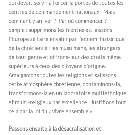
qui devait ser­vir à for­cer la por­tes de tou­tes les
cen­tres de com­man­de­ment natio­naux. Mais
com­ment y arri­ver ? Par où com­men­cer ?
Simple : sup­pri­mons les fron­tiè­res, lais­sons
l’Europe se fai­re enva­hir par l’ennemi histo­ri­que
de la chré­tien­té : les musul­mans, les étran­gers
de tout gen­re et offrons-leur des droi­ts même
supé­rieurs à ceux des citoyens d’origine.
Amalgamons tou­tes les reli­gions et salis­sons
cet­te atmo­sphè­re chré­tien­ne, contaminons-la,
transformons-la en un labo­ra­toi­re mul­tie­th­ni­que
et multi-religieux par excel­len­ce. Justifions tout
cela par la loi du « vivre ensem­ble ».
Passons ensui­te à la désa­cra­li­sa­tion et