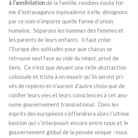
à l’annihilation
de la famil­le, ren­dons tou­te for­
me d’extravagance équi­va­len­te à elle, dési­gnons
par ce nom n’importe quel­le for­me d’union
humai­ne. Séparons les hom­mes des fem­mes et
les paren­ts de leurs enfan­ts. Il faut créer
l’Europe des soli­tu­des pour que cha­cun se
retrou­ve seul face au vide du néant, pri­vé de
liens. Ce n’est que devant une tel­le abstrac­tion
colos­sa­le et tri­ste à en mou­rir qu’ils seront pri­
vés de repè­res et n’auront d’autre choix que de
con­fier leurs vies et leurs con­scien­ces à cet ano­
ny­me gou­ver­ne­ment trans­na­tio­nal. Dans les
espri­ts des euro­péens s’effondrera alors l’ultime
bastion qui s’interposait enco­re entre nous et le
gou­ver­ne­ment glo­bal de la pen­sée uni­que : nous