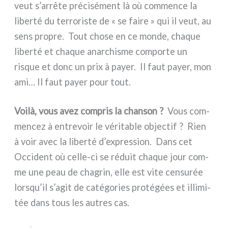
veut s’arrête pré­ci­sé­ment là où com­men­ce la
liber­té du ter­ro­ri­ste de « se fai­re » qui il veut, au
sens pro­pre. Tout cho­se en ce mon­de, cha­que
liber­té et cha­que anar­chi­sme com­por­te un
risque et donc un prix à payer. Il faut payer, mon
ami… Il faut payer pour tout.
Voilà, vous avez com­pris la chan­son ?
Vous com­
men­cez à entre­voir le véri­ta­ble objec­tif ? Rien
à voir avec la liber­té d’expression. Dans cet
Occident où celle-ci se réduit cha­que jour com­
me une peau de cha­grin, elle est vite cen­su­rée
lorsqu’il s’agit de caté­go­ries pro­té­gées et illi­mi­
tée dans tous les autres cas.