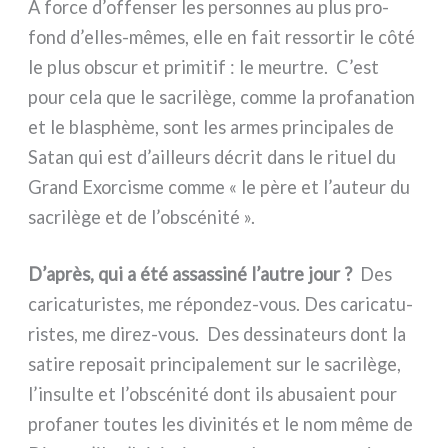
A for­ce d’offenser les per­son­nes au plus pro­
fond d’elles-mêmes, elle en fait res­sor­tir le côté
le plus obscur et pri­mi­tif : le meur­tre. C’est
pour cela que le sacri­lè­ge, com­me la pro­fa­na­tion
et le bla­sphè­me, sont les armes prin­ci­pa­les de
Satan qui est d’ailleurs décrit dans le rituel du
Grand Exorcisme com­me « le père et l’auteur du
sacri­lè­ge et de l’obscénité ».
D’après, qui a été assas­si­né l’autre jour ?
Des
cari­ca­tu­ri­stes, me répondez-vous. Des cari­ca­tu­
ri­stes, me direz-vous. Des des­si­na­teurs dont la
sati­re repo­sait prin­ci­pa­le­ment sur le sacri­lè­ge,
l’insulte et l’obscénité dont ils abu­sa­ient pour
pro­fa­ner tou­tes les divi­ni­tés et le nom même de