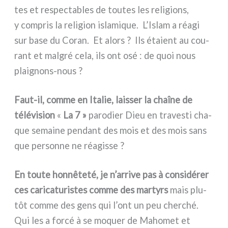
tes et respec­ta­bles de tou­tes les reli­gions,
y com­pris la reli­gion isla­mi­que. L’Islam a réa­gi
sur base du Coran. Et alors ? Ils éta­ient au cou­
rant et mal­gré cela, ils ont osé : de quoi nous
plaignons-nous ?
Faut-il, com­me en Italie, lais­ser la chaî­ne de
télé­vi­sion
«
La 7 »
paro­dier Dieu en tra­ve­sti cha­
que semai­ne pen­dant des mois et des mois sans
que per­son­ne ne réa­gis­se ?
En tou­te hon­nê­te­té, je n’arrive pas à con­si­dé­rer
ces cari­ca­tu­ri­stes com­me des mar­tyrs
mais plu­
tôt com­me des gens qui l’ont un peu cher­ché.
Qui les a for­cé à se moquer de Mahomet et