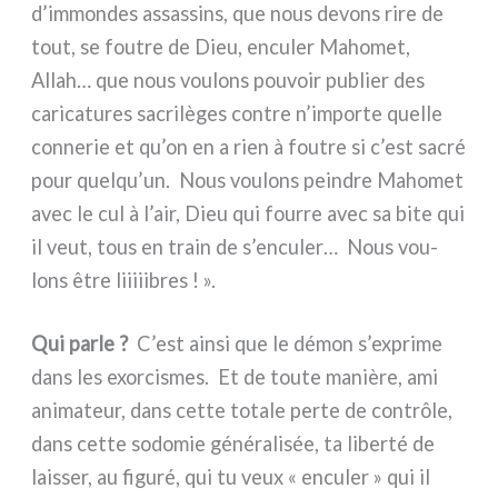
d’immondes assas­sins, que nous devons rire de
tout, se fou­tre de Dieu, encu­ler Mahomet,
Allah… que nous vou­lons pou­voir publier des
cari­ca­tu­res sacri­lè­ges con­tre n’importe quel­le
con­ne­rie et qu’on en a rien à fou­tre si c’est sacré
pour quelqu’un. Nous vou­lons pein­dre Mahomet
avec le cul à l’air, Dieu qui four­re avec sa bite qui
il veut, tous en train de s’enculer… Nous vou­
lons être liiiii­bres ! ».
Qui par­le ?
C’est ain­si que le démon s’exprime
dans les exor­ci­smes. Et de tou­te maniè­re, ami
ani­ma­teur, dans cet­te tota­le per­te de con­trô­le,
dans cet­te sodo­mie géné­ra­li­sée, ta liber­té de
lais­ser, au figu­ré, qui tu veux « encu­ler » qui il