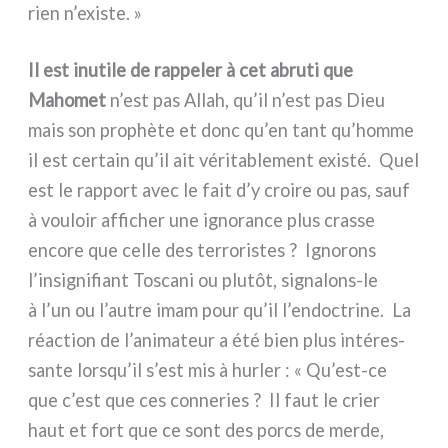
rien n’existe. »
Il est inu­ti­le de rap­pe­ler à cet abru­ti que
Mahomet
n’est pas Allah, qu’il n’est pas Dieu
mais son pro­phè­te et donc qu’en tant qu’homme
il est cer­tain qu’il ait véri­ta­ble­ment exi­sté. Quel
est le rap­port avec le fait d’y croi­re ou pas, sauf
à vou­loir affi­cher une igno­ran­ce plus cras­se
enco­re que cel­le des ter­ro­ri­stes ? Ignorons
l’insignifiant Toscani ou plu­tôt, signalons-le
à l’un ou l’autre imam pour qu’il l’endoctrine. La
réac­tion de l’animateur a été bien plus inté­res­
san­te lorsqu’il s’est mis à hur­ler : « Qu’est-ce
que c’est que ces con­ne­ries ? Il faut le crier
haut et fort que ce sont des porcs de mer­de,