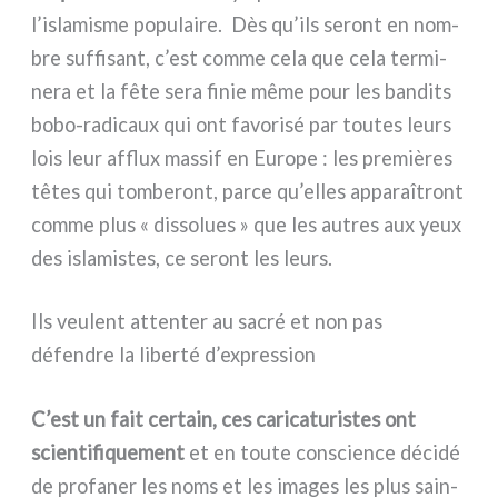
l’islamisme popu­lai­re. Dès qu’ils seront en nom­
bre suf­fi­sant, c’est com­me cela que cela ter­mi­
ne­ra et la fête sera finie même pour les ban­di­ts
bobo-radicaux qui ont favo­ri­sé par tou­tes leurs
lois leur afflux mas­sif en Europe : les pre­miè­res
têtes qui tom­be­ront, par­ce qu’elles appa­raî­tront
com­me plus « dis­so­lues » que les autres aux yeux
des isla­mi­stes, ce seront les leurs.
Ils veulent attenter au sacré et non pas
défendre la liberté d’expression
C’est un fait cer­tain, ces cari­ca­tu­ri­stes ont
scien­ti­fi­que­ment
et en tou­te con­scien­ce déci­dé
de pro­fa­ner les noms et les ima­ges les plus sain­