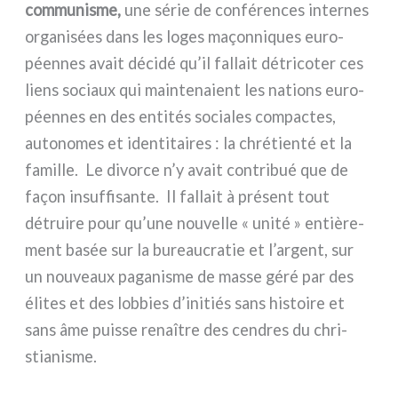
com­mu­ni­sme,
une série de con­fé­ren­ces inter­nes
orga­ni­sées dans les loges maçon­ni­ques euro­
péen­nes avait déci­dé qu’il fal­lait détri­co­ter ces
liens sociaux qui main­te­na­ient les nations euro­
péen­nes en des enti­tés socia­les com­pac­tes,
auto­no­mes et iden­ti­tai­res : la chré­tien­té et la
famil­le. Le divor­ce n’y avait con­tri­bué que de
façon insuf­fi­san­te. Il fal­lait à pré­sent tout
détrui­re pour qu’une nou­vel­le « uni­té » entiè­re­
ment basée sur la bureau­cra­tie et l’argent, sur
un nou­veaux paga­ni­sme de mas­se géré par des
éli­tes et des lob­bies d’initiés sans histoi­re et
sans âme puis­se renaî­tre des cen­dres du chri­
stia­ni­sme.