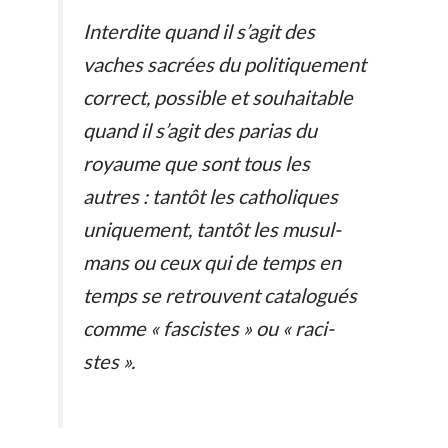
Interdite quand il s’agit des
vaches sacrées du poli­ti­que­ment
cor­rect, pos­si­ble et sou­hai­ta­ble
quand il s’agit des parias du
royau­me que sont tous les
autres : tan­tôt les catho­li­ques
uni­que­ment, tan­tôt les musul­
mans ou ceux qui de temps en
temps se retrou­vent cata­lo­gués
com­me « fasci­stes » ou « raci­
stes ».