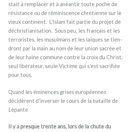
stait à rem­pla­cer et à anéan­tir tou­te poche de
rési­stan­ce ou de rémi­ni­scen­ce chré­tien­ne sur le
vieux con­ti­nent. L’Islam fait par­tie du pro­jet de
déchri­stia­ni­sa­tion. Sous peu, les fra­nçais et les
ter­ro­ri­stes, les musul­mans et les laï­ques se tien­
dront par la main au nom de leur union sacrée et
de leur hai­ne com­mu­ne con­tre la croix du Christ,
seul libé­ra­teur, seu­le Victime qui s’est sacri­fiée
pour tous.
Quand les éminences grises européennes
décidèrent d’inverser le cours de la bataille de
Lépante
Il y a pre­sque tren­te ans, lors de la chu­te du