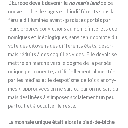
L’Europe devait deve­nir le
no man’s land
de ce
nou­vel ordre de sages et d’indifférents sous la
féru­le d’illuminés avant-gardistes por­tés par
leurs pro­pres con­vic­tions au nom d’intérêts éco­
no­mi­ques et idéo­lo­gi­ques, sans tenir comp­te du
vote des citoyens des dif­fé­ren­ts éta­ts, désor­
mais rédui­ts à des coquil­les vides. Elle devait se
met­tre en mar­che vers le dog­me de la pen­sée
uni­que per­ma­nen­te, arti­fi­ciel­le­ment ali­men­tée
par les médias et le despo­ti­sme de lois « ano­ny­
mes », approu­vées on ne sait où par on ne sait qui
mais desti­nées à s’imposer socia­le­ment un peu
par­tout et à occul­ter le reste.
La mon­na­ie uni­que était alors le pied-de-biche