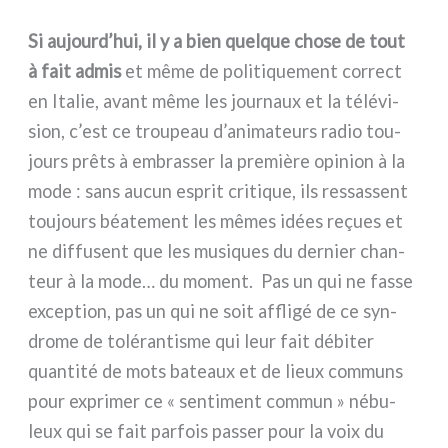
Si aujourd’hui, il y a bien quel­que cho­se de tout
à fait admis
et même de poli­ti­que­ment cor­rect
en Italie, avant même les jour­naux et la télé­vi­
sion, c’est ce trou­peau d’animateurs radio tou­
jours prê­ts à embras­ser la pre­miè­re opi­nion à la
mode : sans aucun esprit cri­ti­que, ils res­sas­sent
tou­jours béa­te­ment les mêmes idées reçues et
ne dif­fu­sent que les musi­ques du der­nier chan­
teur à la mode… du moment. Pas un qui ne fas­se
excep­tion, pas un qui ne soit affli­gé de ce syn­
dro­me de tolé­ran­ti­sme qui leur fait débi­ter
quan­ti­té de mots bateaux et de lieux com­muns
pour expri­mer ce « sen­ti­ment com­mun » nébu­
leux qui se fait par­fois pas­ser pour la voix du