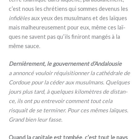
c’est nous les chré­tiens qui som­mes deve­nus les
infi­dè­les
aux yeux des musul­mans et des laï­ques
mais malheu­reu­se­ment pour eux, même ces laï­
ques ne savent pas qu’ils fini­ront man­gés à la
même sau­ce.
Dernièrement, le gou­ver­ne­ment d’Andalousie
a annon­cé vou­loir réqui­si­tion­ner la cathé­dra­le de
Cordoue pour la céder aux musul­mans. Quelques
jours plus tard, à quel­ques kilo­mè­tres de distan­
ce, ils ont pu entre­voir com­ment tout cela
risquait de se ter­mi­ner. Pour ces mêmes laï­ques.
Grand bien leur fas­se.
Quand la capi­ta­le est tom­bée, c’est tout le pays