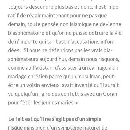
tou­jours descen­dre plus bas et donc, il est impé­
ra­tif de réa­gir main­te­nant pour ne pas que
demain, tou­te pen­sée non isla­mi­que ne devien­ne
bla­sphé­ma­toi­re et qu’on ne puis­se détrui­re la vie
de n’importe qui sur base d’accusations infon­
dées. Si nous ne défen­dons pas les vrais bla­
sphé­ma­teurs aujourd’hui, demain nous risquons,
com­me au Pakistan, d’assister à un car­na­ge à un
maria­ge chré­tien par­ce qu’un musul­man, peut-
être un voi­sin envieux, avait inven­té qu’il aurait
vu quelqu’un fai­re des con­fet­tis avec un Coran
pour fêter les jeu­nes mariés. »
Le fait est qu’il ne s’agit pas d’un sim­ple
risque
mais bien d’un symp­tô­me natu­rel de