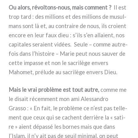
Ou alors, révoltons-nous, mais com­ment ?
Il est
trop tard : des mil­lions et des mil­lions de musul­
mans sont là et, au con­trai­re de nous, ils cro­ient
enco­re en leur faux dieu : s’ils s’en alla­ient, nos
capi­ta­les sera­ient vidées. Seule – com­me autre­
fois dans l’histoire – Marie peut nous sau­ver de
cet­te impas­se et non le sacri­lè­ge envers
Mahomet, pré­lu­de au sacri­lè­ge envers Dieu.
Mais le vrai pro­blè­me est tout autre,
com­me me
le disait récem­ment mon ami Alessandro
Grasso : « En fait, le pro­blè­me ce n’est pas tel­le­
ment que ceux qui se cachent der­riè­re la « sati­
re » aient dépas­sé les bor­nes mais que dans
l’Islam, il n’y ait pas de seuil mini­mal, on peut