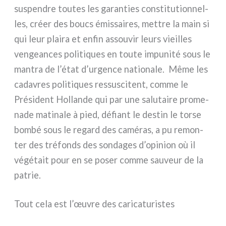
suspen­dre tou­tes les garan­ties con­sti­tu­tion­nel­
les, créer des boucs émis­sai­res, met­tre la main si
qui leur plai­ra et enfin assou­vir leurs vieil­les
ven­gean­ces poli­ti­ques en tou­te impu­ni­té sous le
man­tra de l’état d’urgence natio­na­le. Même les
cada­vres poli­ti­ques res­su­sci­tent, com­me le
Président Hollande qui par une salu­tai­re pro­me­
na­de mati­na­le à pied, défiant le destin le tor­se
bom­bé sous le regard des camé­ras, a pu remon­
ter des tré­fonds des son­da­ges d’opinion où il
végé­tait pour en se poser com­me sau­veur de la
patrie.
Tout cela est l’œuvre des caricaturistes