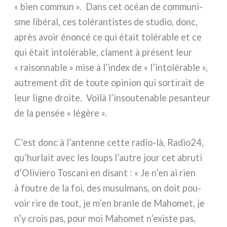
« bien com­mun ». Dans cet océan de com­mu­ni­
sme libé­ral, ces tolé­ran­ti­stes de stu­dio, donc,
après avoir énon­cé ce qui était tolé­ra­ble et ce
qui était into­lé­ra­ble, cla­ment à pré­sent leur
« rai­son­na­ble » mise à l’index de « l’intolérable »,
autre­ment dit de tou­te opi­nion qui sor­ti­rait de
leur ligne droi­te. Voilà l’insoutenable pesan­teur
de la pen­sée « légè­re ».
C’est donc à l’antenne cet­te radio-là, Radio24,
qu’hurlait avec les loups l’autre jour cet abru­ti
d’Oliviero Toscani en disant : « Je n’en ai rien
à fou­tre de la foi, des musul­mans, on doit pou­
voir rire de tout, je m’en bran­le de Mahomet, je
n’y crois pas, pour moi Mahomet n’existe pas,