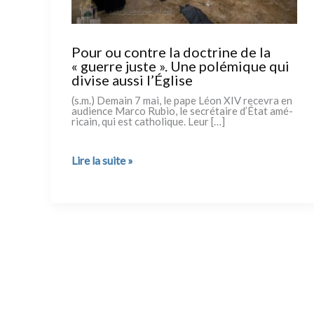
Pour ou contre la doctrine de la
« guerre juste ». Une polémique qui
divise aussi l’Église
(s.m.) Demain 7 mai, le pape Léon XIV rece­vra en
audien­ce Marco Rubio, le secré­tai­re d’État amé­
ri­cain, qui est catho­li­que. Leur […]
Pour
Lire la suite »
ou
contre
la
doctrine
de
la
« guerre
juste ».
Une
polémique
qui
divise
aussi