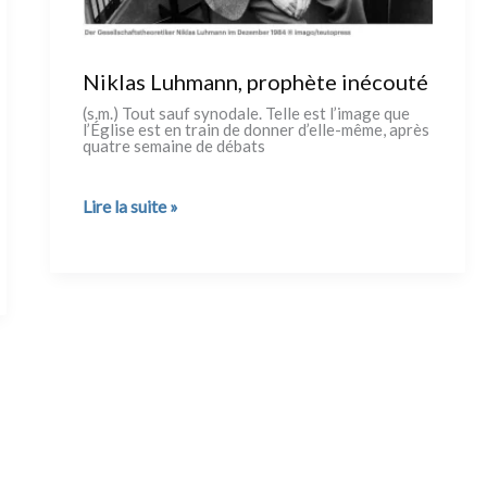
Niklas Luhmann, prophète inécouté
(s.m.) Tout sauf syno­da­le. Telle est l’image que
l’Église est en train de don­ner d’elle-même, après
qua­tre semai­ne de déba­ts
Niklas
Lire la suite »
Luhmann,
prophète
inécouté