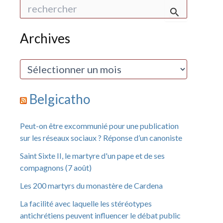
R
e
c
h
Archives
e
r
c
A
h
r
e
c
r
h
Belgicatho
i
:
v
e
Peut-on être excommunié pour une publication
s
sur les réseaux sociaux ? Réponse d’un canoniste
Saint Sixte II, le martyre d'un pape et de ses
compagnons (7 août)
Les 200 martyrs du monastère de Cardena
La facilité avec laquelle les stéréotypes
antichrétiens peuvent influencer le débat public