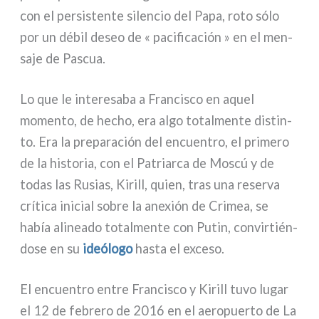
con el per­si­sten­te silen­cio del Papa, roto sólo
por un débil deseo de « paci­fi­ca­ción » en el men­
sa­je de Pascua.
Lo que le inte­re­sa­ba a Francisco en aquel
momen­to, de hecho, era algo total­men­te distin­
to. Era la pre­pa­ra­ción del encuen­tro, el pri­me­ro
de la histo­ria, con el Patriarca de Moscú y de
todas las Rusias, Kirill, quien, tras una reser­va
crí­ti­ca ini­cial sobre la ane­xión de Crimea, se
había ali­nea­do total­men­te con Putin, con­vir­tién­
do­se en su
ideó­lo­go
hasta el exce­so.
El encuen­tro entre Francisco y Kirill tuvo lugar
el 12 de febre­ro de 2016 en el aero­puer­to de La