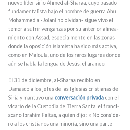
nue­vo líder sirio Ahmed al-Sharaa, cuyo pasa­do
fun­da­men­ta­li­sta bajo el nom­bre de guer­ra Abu
Mohammed al-Jolani no olvidan- sigue vivo el
temor a sufrir ven­gan­zas por su ante­rior ali­nea­
mien­to con Assad, espe­cial­men­te en las zonas
don­de la opo­si­ción isla­mi­sta ha sido más acti­va,
como en Maloula, uno de los raros luga­res don­de
aún se habla la len­gua de Jesús, el ara­meo.
El 31 de diciem­bre, al-Sharaa reci­bió en
Damasco a los jefes de las Iglesias cri­stia­nas de
Siria y man­tu­vo una
con­ver­sa­ción pri­va­da
con el
vica­rio de la Custodia de Tierra Santa, el fran­ci­
sca­no Ibrahim Faltas, a quien dijo : « No con­si­de­
ro a los cri­stia­nos una mino­ría, sino una par­te