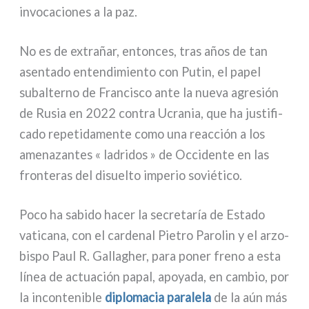
invo­ca­cio­nes a la paz.
No es de extrañar, enton­ces, tras años de tan
asen­ta­do enten­di­mien­to con Putin, el papel
subal­ter­no de Francisco ante la nue­va agre­sión
de Rusia en 2022 con­tra Ucrania, que ha justi­fi­
ca­do repe­ti­da­men­te como una reac­ción a los
ame­na­zan­tes « ladri­dos » de Occidente en las
fron­te­ras del disuel­to impe­rio sovié­ti­co.
Poco ha sabi­do hacer la secre­ta­ría de Estado
vati­ca­na, con el car­de­nal Pietro Parolin y el arzo­
bi­spo Paul R. Gallagher, para poner fre­no a esta
línea de actua­ción papal, apoya­da, en cam­bio, por
la incon­te­ni­ble
diplo­ma­cia para­le­la
de la aún más