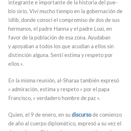
inte­gran­te e impor­tan­te de la histo­ria del pue­
blo sirio. Viví mucho tiem­po en la gober­na­ción de
Idlib, don­de cono­cí el com­pro­mi­so de dos de sus
her­ma­nos, el padre Hanna y el padre Loai, en
favor de la pobla­ción de esa zona. Ayudaban
y apoya­ban a todos los que acu­dían a ellos sin
distin­ción algu­na. Sentí esti­ma y respe­to por
ellos ».
En la misma reu­nión, al-Sharaa tam­bién expre­só
« admi­ra­ción, esti­ma y respe­to » por el papa
Francisco, « ver­da­de­ro hom­bre de paz ».
Quien, el 9 de ene­ro, en su
discur­so
de comien­zo
de año al cuer­po diplo­má­ti­co, expre­só a su vez el