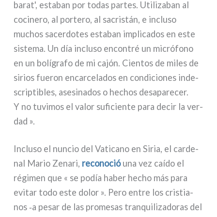
ba­rat', esta­ban por todas par­tes. Utilizaban al
coci­ne­ro, al por­te­ro, al sacri­stán, e inclu­so
muchos sacer­do­tes esta­ban impli­ca­dos en este
siste­ma. Un día inclu­so encon­tré un micró­fo­no
en un bolí­gra­fo de mi cajón. Cientos de miles de
sirios fue­ron encar­ce­la­dos en con­di­cio­nes inde­
scrip­ti­bles, ase­si­na­dos o hechos desa­pa­re­cer.
Y no tuvi­mos el valor sufi­cien­te para decir la ver­
dad ».
Incluso el nun­cio del Vaticano en Siria, el car­de­
nal Mario Zenari,
reco­no­ció
una vez caí­do el
régi­men que « se podía haber hecho más para
evi­tar todo este dolor ». Pero entre los cri­stia­
nos ‑a pesar de las pro­me­sas tran­qui­li­za­do­ras del