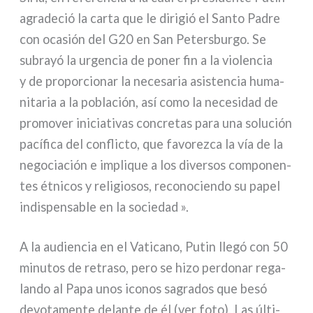
agra­de­ció la car­ta que le diri­gió el Santo Padre
con oca­sión del G20 en San Petersburgo. Se
sub­rayó la urgen­cia de poner fin a la vio­len­cia
y de pro­por­cio­nar la nece­sa­ria asi­sten­cia huma­
ni­ta­ria a la pobla­ción, así como la nece­si­dad de
pro­mo­ver ini­cia­ti­vas con­cre­tas para una solu­ción
pací­fi­ca del con­flic­to, que favo­re­z­ca la vía de la
nego­cia­ción e impli­que a los diver­sos com­po­nen­
tes étni­cos y reli­gio­sos, reco­no­cien­do su papel
indi­spen­sa­ble en la socie­dad ».
A la audien­cia en el Vaticano, Putin lle­gó con 50
minu­tos de retra­so, pero se hizo per­do­nar rega­
lan­do al Papa unos ico­nos sagra­dos que besó
devo­ta­men­te delan­te de él (ver foto). Las últi­