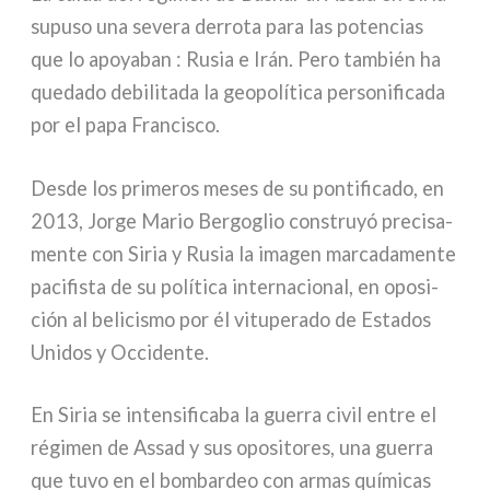
supu­so una seve­ra der­ro­ta para las poten­cias
que lo apoya­ban : Rusia e Irán. Pero tam­bién ha
que­da­do debi­li­ta­da la geo­po­lí­ti­ca per­so­ni­fi­ca­da
por el papa Francisco.
Desde los pri­me­ros meses de su pon­ti­fi­ca­do, en
2013, Jorge Mario Bergoglio con­struyó pre­ci­sa­
men­te con Siria y Rusia la ima­gen mar­ca­da­men­te
paci­fi­sta de su polí­ti­ca inter­na­cio­nal, en opo­si­
ción al beli­ci­smo por él vitu­pe­ra­do de Estados
Unidos y Occidente.
En Siria se inten­si­fi­ca­ba la guer­ra civil entre el
régi­men de Assad y sus opo­si­to­res, una guer­ra
que tuvo en el bom­bar­deo con armas quí­mi­cas