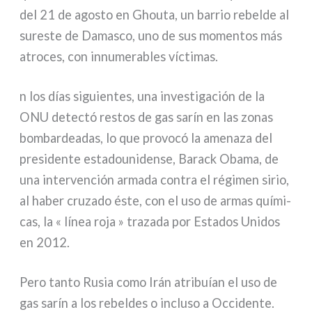
del 21 de ago­sto en Ghouta, un bar­rio rebel­de al
sure­ste de Damasco, uno de sus momen­tos más
atro­ces, con innu­me­ra­bles víc­ti­mas.
n los días siguien­tes, una inve­sti­ga­ción de la
ONU detec­tó restos de gas sarín en las zonas
bom­bar­dea­das, lo que pro­vo­có la ame­na­za del
pre­si­den­te esta­dou­ni­den­se, Barack Obama, de
una inter­ven­ción arma­da con­tra el régi­men sirio,
al haber cru­za­do éste, con el uso de armas quí­mi­
cas, la « línea roja » tra­za­da por Estados Unidos
en 2012.
Pero tan­to Rusia como Irán atri­buían el uso de
gas sarín a los rebel­des o inclu­so a Occidente.