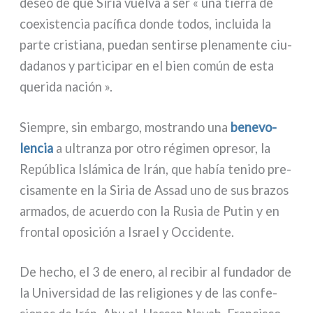
deseo de que Siria vuel­va a ser « una tier­ra de
coe­xi­sten­cia pací­fi­ca don­de todos, inclui­da la
par­te cri­stia­na, pue­dan sen­tir­se ple­na­men­te ciu­
da­da­nos y par­ti­ci­par en el bien común de esta
que­ri­da nación ».
Siempre, sin embar­go, mostran­do una
bene­vo­
len­cia
a ultran­za por otro régi­men opre­sor, la
República Islámica de Irán, que había teni­do pre­
ci­sa­men­te en la Siria de Assad uno de sus bra­zos
arma­dos, de acuer­do con la Rusia de Putin y en
fron­tal opo­si­ción a Israel y Occidente.
De hecho, el 3 de ene­ro, al reci­bir al fun­da­dor de
la Universidad de las reli­gio­nes y de las con­fe­