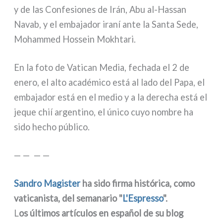
y de las Confesiones de Irán, Abu al-Hassan
Navab, y el emba­ja­dor ira­ní ante la Santa Sede,
Mohammed Hossein Mokhtari.
En la foto de Vatican Media, fecha­da el 2 de
ene­ro, el alto aca­dé­mi­co está al lado del Papa, el
emba­ja­dor está en el medio y a la dere­cha está el
jeque chií argen­ti­no, el úni­co cuyo nom­bre ha
sido hecho públi­co.
— — — —
Sandro Magister
ha sido fir­ma histó­ri­ca, como
vati­ca­ni­sta, del sema­na­rio "
L'Espresso
".
L
os últi­mos artí­cu­los en español de su blog