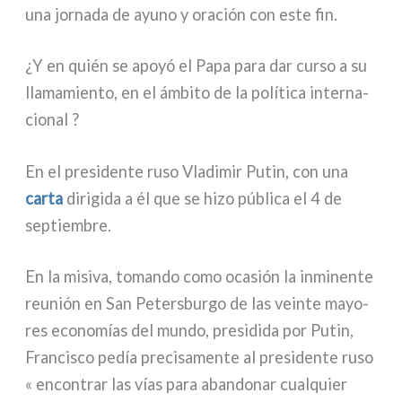
una jor­na­da de ayu­no y ora­ción con este fin.
¿Y en quién se apoyó el Papa para dar cur­so a su
lla­ma­mien­to, en el ámbi­to de la polí­ti­ca inter­na­
cio­nal ?
En el pre­si­den­te ruso Vladimir Putin, con una
car­ta
diri­gi­da a él que se hizo públi­ca el 4 de
sep­tiem­bre.
En la misi­va, toman­do como oca­sión la inmi­nen­te
reu­nión en San Petersburgo de las vein­te mayo­
res eco­no­mías del mun­do, pre­si­di­da por Putin,
Francisco pedía pre­ci­sa­men­te al pre­si­den­te ruso
« encon­trar las vías para aban­do­nar cual­quier