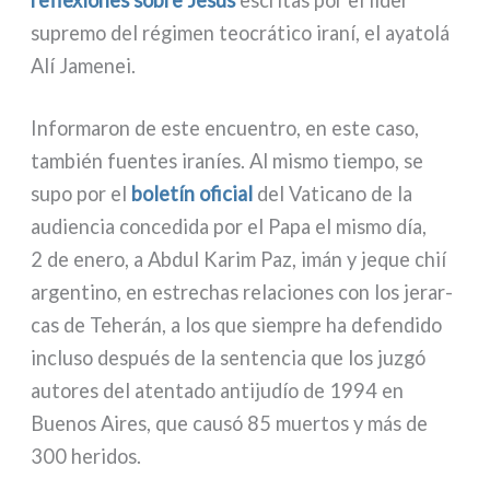
supre­mo del régi­men teo­crá­ti­co ira­ní, el aya­to­lá
Alí Jamenei.
Informaron de este encuen­tro, en este caso,
tam­bién fuen­tes ira­níes. Al mismo tiem­po, se
supo por el
bole­tín ofi­cial
del Vaticano de la
audien­cia con­ce­di­da por el Papa el mismo día,
2 de ene­ro, a Abdul Karim Paz, imán y jeque chií
argen­ti­no, en estre­chas rela­cio­nes con los jerar­
cas de Teherán, a los que siem­pre ha defen­di­do
inclu­so después de la sen­ten­cia que los juz­gó
auto­res del aten­ta­do anti­ju­dío de 1994 en
Buenos Aires, que cau­só 85 muer­tos y más de
300 heri­dos.