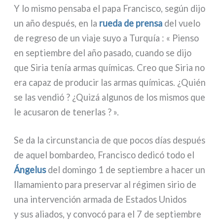
Y lo mismo pen­sa­ba el papa Francisco, según dijo
un año después, en la
rue­da de pren­sa
del vue­lo
de regre­so de un via­je suyo a Turquía : « Pienso
en sep­tiem­bre del año pasa­do, cuan­do se dijo
que Siria tenía armas quí­mi­cas. Creo que Siria no
era capaz de pro­du­cir las armas quí­mi­cas. ¿Quién
se las ven­dió ? ¿Quizá algu­nos de los mismos que
le acu­sa­ron de tener­las ? ».
Se da la cir­cun­stan­cia de que pocos días después
de aquel bom­bar­deo, Francisco dedi­có todo el
Ángelus
del domin­go 1 de sep­tiem­bre a hacer un
lla­ma­mien­to para pre­ser­var al régi­men sirio de
una inter­ven­ción arma­da de Estados Unidos
y sus alia­dos, y con­vo­có para el 7 de sep­tiem­bre