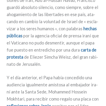
sio­nes de Irán, Abu al-Hassan Navab, Francisco
guar­dó abso­lu­to silen­cio, como siem­pre, sobre el
aho­ga­mien­to de las liber­ta­des en ese país, ata­
can­do en cam­bio la volun­tad de Israel de « escla­
vi­zar a los seres huma­nos », con pala­bras
hechas
públi­cas
por la agen­cia ofi­cial de pren­sa ira­ní que
el Vaticano no pudo desmen­tir, aun­que el papa
fue pue­sto en entre­di­cho por una dura
car­ta de
pro­te­sta
de Eliezer Simcha Weisz, del gran rabi­
na­to de Jerusalén.
Y el día ante­rior, el Papa había con­ce­di­do una
audien­cia igual­men­te ami­sto­sa al emba­ja­dor ira­
ní ante la Santa Sede, Mohammed Hossein
Mokhtari, para reci­bir como rega­lo una pla­ca con
refle­xio­nes sobre Jesús
escri­tas por el líder