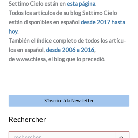
Settimo Cielo están en
esta pági­na
.
Todos los artí­cu­los de su blog Settimo Cielo
están dispo­ni­bles en
español
desde 2017 hasta
hoy
.
También el índi­ce com­ple­to de todos los artí­cu­
los en
español,
desde 2006 a 2016
,
de www.chiesa, el blog que lo pre­ce­dió.
S'inscrire à la Newsletter
Rechercher
R