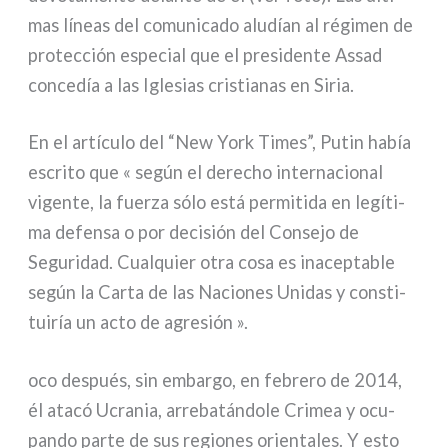
mas líneas del comu­ni­ca­do alu­dían al régi­men de
pro­tec­ción espe­cial que el pre­si­den­te Assad
con­ce­día a las Iglesias cri­stia­nas en Siria.
En el artí­cu­lo del “New York Times”, Putin había
escri­to que « según el dere­cho inter­na­cio­nal
vigen­te, la fuer­za sólo está per­mi­ti­da en legí­ti­
ma defen­sa o por deci­sión del Consejo de
Seguridad. Cualquier otra cosa es ina­cep­ta­ble
según la Carta de las Naciones Unidas y con­sti­
tui­ría un acto de agre­sión ».
oco después, sin embar­go, en febre­ro de 2014,
él ata­có Ucrania, arre­ba­tán­do­le Crimea y ocu­
pan­do par­te de sus regio­nes orien­ta­les. Y esto