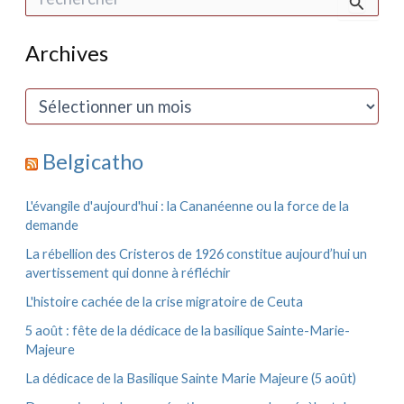
e
c
h
Archives
e
r
c
A
h
r
e
c
r
h
Belgicatho
i
:
v
e
L'évangile d'aujourd'hui : la Cananéenne ou la force de la
s
demande
La rébellion des Cristeros de 1926 constitue aujourd’hui un
avertissement qui donne à réfléchir
L'histoire cachée de la crise migratoire de Ceuta
5 août : fête de la dédicace de la basilique Sainte-Marie-
Majeure
La dédicace de la Basilique Sainte Marie Majeure (5 août)