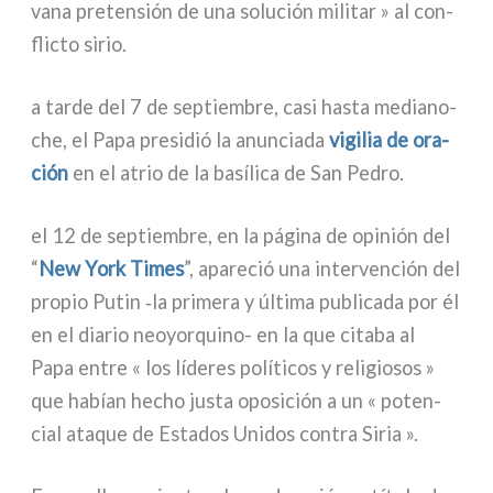
vana pre­ten­sión de una solu­ción mili­tar » al con­
flic­to sirio.
a tar­de del 7 de sep­tiem­bre, casi hasta media­no­
che, el Papa pre­si­dió la anun­cia­da
vigi­lia de ora­
ción
en el atrio de la basí­li­ca de San Pedro.
el 12 de sep­tiem­bre, en la pági­na de opi­nión del
“
New York Times
”, apa­re­ció una inter­ven­ción del
pro­pio Putin ‑la pri­me­ra y últi­ma publi­ca­da por él
en el dia­rio neoyorquino- en la que cita­ba al
Papa entre « los líde­res polí­ti­cos y reli­gio­sos »
que habían hecho justa opo­si­ción a un « poten­
cial ata­que de Estados Unidos con­tra Siria ».