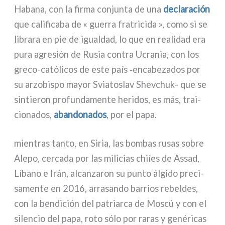
Habana, con la fir­ma con­jun­ta de una
decla­ra­ción
que cali­fi­ca­ba de « guer­ra fra­tri­ci­da », como si se
libra­ra en pie de igual­dad, lo que en rea­li­dad era
pura agre­sión de Rusia con­tra Ucrania, con los
greco-católicos de este país ‑enca­be­za­dos por
su arzo­bi­spo mayor Sviatoslav Shevchuk- que se
sin­tie­ron pro­fun­da­men­te heri­dos, es más, trai­
cio­na­dos,
aban­do­na­dos
, por el papa.
mien­tras tan­to, en Siria, las bom­bas rusas sobre
Alepo, cer­ca­da por las mili­cias chiíes de Assad,
Líbano e Irán, alcan­za­ron su pun­to álgi­do pre­ci­
sa­men­te en 2016, arra­san­do bar­rios rebel­des,
con la ben­di­ción del patriar­ca de Moscú y con el
silen­cio del papa, roto sólo por raras y gené­ri­cas