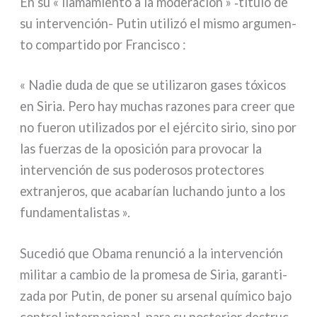
En su « lla­ma­mien­to a la mode­ra­ción » ‑títu­lo de
su intervención- Putin uti­li­zó el mismo argu­men­
to com­par­ti­do por Francisco :
« Nadie duda de que se uti­li­za­ron gases tóxi­cos
en Siria. Pero hay muchas razo­nes para creer que
no fue­ron uti­li­za­dos por el ejér­ci­to sirio, sino por
las fuer­zas de la opo­si­ción para pro­vo­car la
inter­ven­ción de sus pode­ro­sos pro­tec­to­res
extra­n­je­ros, que aca­ba­rían luchan­do jun­to a los
fun­da­men­ta­li­stas ».
Sucedió que Obama renun­ció a la inter­ven­ción
mili­tar a cam­bio de la pro­me­sa de Siria, garan­ti­
za­da por Putin, de poner su arse­nal quí­mi­co bajo
con­trol inter­na­cio­nal, para su poste­rior destruc­