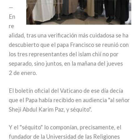
—
En
re
a­li­dad, tras una veri­fi­ca­ción más cui­da­do­sa se ha
descu­bier­to que el papa Francisco se reu­nió con
los tres repre­sen­tan­tes del islam chií no por
sepa­ra­do, sino jun­tos, en la maña­na del jue­ves
2 de ene­ro.
El bole­tín ofi­cial del Vaticano de ese día decía
que el Papa había reci­bi­do en audien­cia "al señor
Sheji Abdul Karim Paz, y séqui­to".
Y el "séqui­to" lo com­po­nían, pre­ci­sa­men­te, el
fun­da­dor de la Universidad de las Religiones