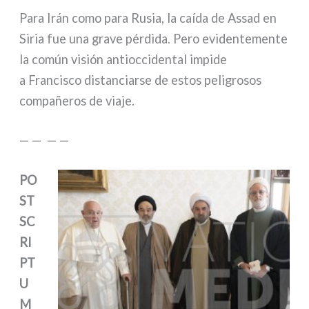
Para Irán como para Rusia, la caí­da de Assad en
Siria fue una gra­ve pér­di­da. Pero evi­den­te­men­te
la común visión anti­oc­ci­den­tal impi­de
a Francisco distan­ciar­se de estos peli­gro­sos
com­pañe­ros de via­je.
— — — —
PO
ST
SC
RI
PT
U
M