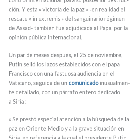
ción. Y esta « vic­to­ria de la paz » ‑en rea­li­dad el
resca­te « in extre­mis » del san­gui­na­rio régi­men
de Assad- tam­bién fue adju­di­ca­da al Papa, por la
opi­nión públi­ca inter­na­cio­nal.
Un par de meses después, el 25 de noviem­bre,
Putin sel­ló los lazos esta­ble­ci­dos con el papa
Francisco con una fastuo­sa audien­cia en el
Vaticano, segui­da de un
comu­ni­ca­do
inu­sual­men­
te detal­la­do, con un pár­ra­fo ente­ro dedi­ca­do
a Siria :
« Se pre­stó espe­cial aten­ción a la búsque­da de la
paz en Oriente Medio y a la gra­ve situa­ción en
Siria, en refe­ren­cia a la cual el pre­si­den­te Putin