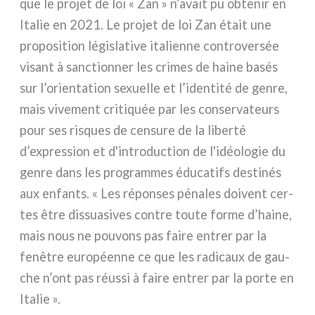
que le pro­jet de loi « Zan » n’avait pu obte­nir en
Italie en 2021. Le pro­jet de loi Zan était une
pro­po­si­tion légi­sla­ti­ve ita­lien­ne con­tro­ver­sée
visant à sanc­tion­ner les cri­mes de hai­ne basés
sur l’orientation sexuel­le et l’identité de gen­re,
mais vive­ment cri­ti­quée par les con­ser­va­teurs
pour ses risques de cen­su­re de la liber­té
d’expression et d'introduction de l'idéologie du
gen­re dans les pro­gram­mes édu­ca­tifs desti­nés
aux enfan­ts. « Les répon­ses péna­les doi­vent cer­
tes être dis­sua­si­ves con­tre tou­te for­me d’haine,
mais nous ne pou­vons pas fai­re entrer par la
fenê­tre euro­péen­ne ce que les radi­caux de gau­
che n’ont pas réus­si à fai­re entrer par la por­te en
Italie ».