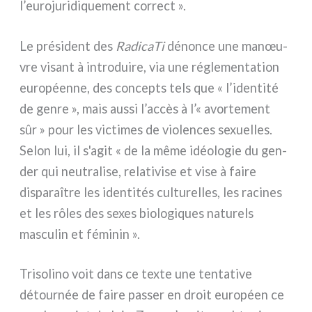
l’eurojuridiquement cor­rect ».
Le pré­si­dent des
RadicaTi
dénon­ce une manœu­
vre visant à intro­dui­re, via une régle­men­ta­tion
euro­péen­ne, des con­cep­ts tels que « l’identité
de gen­re », mais aus­si l’accès à l’« avor­te­ment
sûr » pour les vic­ti­mes de vio­len­ces sexuel­les.
Selon lui, il s'agit « de la même idéo­lo­gie du gen­
der qui neu­tra­li­se, rela­ti­vi­se et vise à fai­re
dispa­raî­tre les iden­ti­tés cul­tu­rel­les, les raci­nes
et les rôles des sexes bio­lo­gi­ques natu­rels
mascu­lin et fémi­nin ».
Trisolino voit dans ce tex­te une ten­ta­ti­ve
détour­née de fai­re pas­ser en droit euro­péen ce