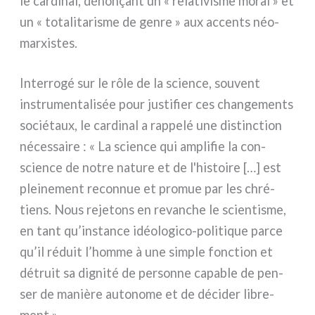
le car­di­nal, déno­nçant un « rela­ti­vi­sme moral » et
un « tota­li­ta­ri­sme de gen­re » aux accen­ts néo­
mar­xi­stes.
Interrogé sur le rôle de la scien­ce, sou­vent
instru­men­ta­li­sée pour justi­fier ces chan­ge­men­ts
socié­taux, le car­di­nal a rap­pe­lé une distinc­tion
néces­sai­re : « La scien­ce qui ampli­fie la con­
scien­ce de notre natu­re et de l'histoire […] est
plei­ne­ment recon­nue et pro­mue par les chré­
tiens. Nous reje­tons en revan­che le scien­ti­sme,
en tant qu’instance idéologico-politique par­ce
qu’il réduit l’homme à une sim­ple fonc­tion et
détruit sa digni­té de per­son­ne capa­ble de pen­
ser de maniè­re auto­no­me et de déci­der libre­
ment ».