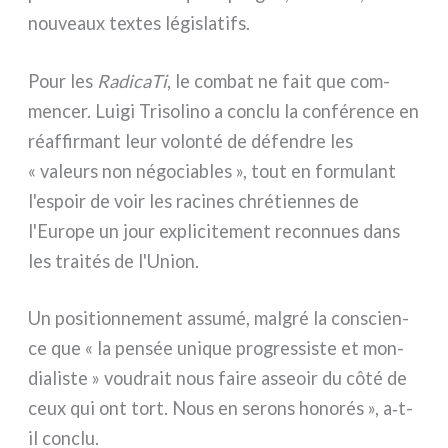
nou­veaux tex­tes légi­sla­tifs.
Pour les
RadicaTi
, le com­bat ne fait que com­
men­cer. Luigi Trisolino a con­clu la con­fé­ren­ce en
réaf­fir­mant leur volon­té de défen­dre les
« valeurs non négo­cia­bles », tout en for­mu­lant
l'espoir de voir les raci­nes chré­tien­nes de
l'Europe un jour expli­ci­te­ment recon­nues dans
les trai­tés de l'Union.
Un posi­tion­ne­ment assu­mé, mal­gré la con­scien­
ce que « la pen­sée uni­que pro­gres­si­ste et mon­
dia­li­ste » vou­drait nous fai­re asseoir du côté de
ceux qui ont tort. Nous en serons hono­rés », a‑t-
il con­clu.