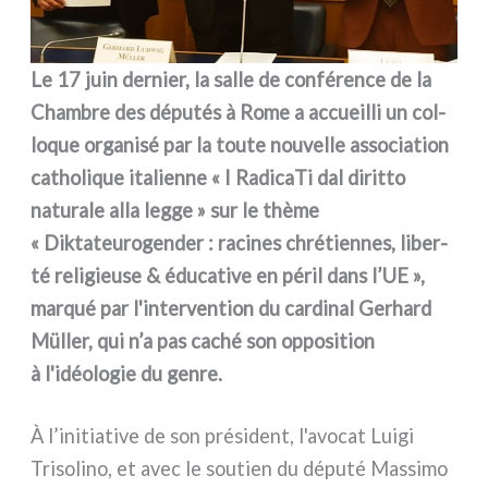
Le 17 juin der­nier, la sal­le de con­fé­ren­ce de la
Chambre des dépu­tés à Rome a accueil­li un col­
lo­que orga­ni­sé par la tou­te nou­vel­le asso­cia­tion
catho­li­que ita­lien­ne « I RadicaTi dal dirit­to
natu­ra­le alla leg­ge » sur le thè­me
« Diktateurogender : raci­nes chré­tien­nes, liber­
té reli­gieu­se & édu­ca­ti­ve en péril dans l’UE »,
mar­qué par l'intervention du car­di­nal Gerhard
Müller, qui n’a pas caché son oppo­si­tion
à l'idéologie du gen­re.
À l’initiative de son pré­si­dent, l'avocat Luigi
Trisolino, et avec le sou­tien du dépu­té Massimo