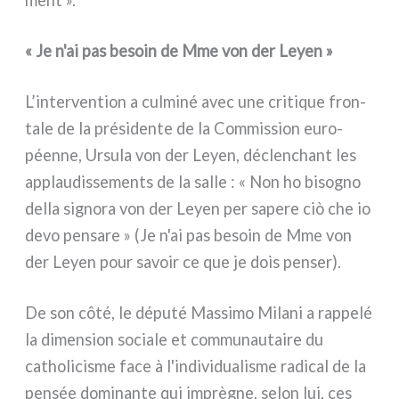
« Je n'ai pas besoin de Mme von der Leyen »
L’intervention a cul­mi­né avec une cri­ti­que fron­
ta­le de la pré­si­den­te de la Commission euro­
péen­ne, Ursula von der Leyen, déclen­chant les
applau­dis­se­men­ts de la sal­le : « Non ho biso­gno
del­la signo­ra von der Leyen per sape­re ciò che io
devo pen­sa­re » (Je n'ai pas besoin de Mme von
der Leyen pour savoir ce que je dois pen­ser).
De son côté, le dépu­té Massimo Milani a rap­pe­lé
la dimen­sion socia­le et com­mu­nau­tai­re du
catho­li­ci­sme face à l'individualisme radi­cal de la
pen­sée domi­nan­te qui imprè­gne, selon lui, ces