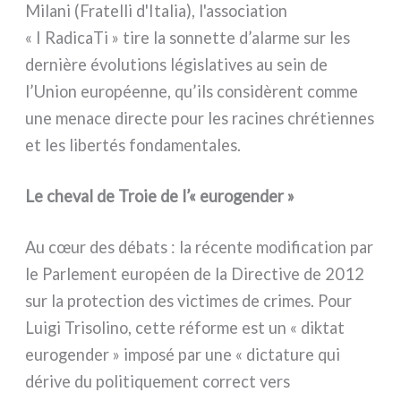
Milani (Fratelli d'Italia), l'association
« I RadicaTi » tire la son­net­te d’alarme sur les
der­niè­re évo­lu­tions légi­sla­ti­ves au sein de
l’Union euro­péen­ne, qu’ils con­si­dè­rent com­me
une mena­ce direc­te pour les raci­nes chré­tien­nes
et les liber­tés fon­da­men­ta­les.
Le cheval de Troie de l’« eurogender »
Au cœur des déba­ts : la récen­te modi­fi­ca­tion par
le Parlement euro­péen de la Directive de 2012
sur la pro­tec­tion des vic­ti­mes de cri­mes. Pour
Luigi Trisolino, cet­te réfor­me est un « dik­tat
euro­gen­der » impo­sé par une « dic­ta­tu­re qui
déri­ve du poli­ti­que­ment cor­rect vers