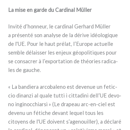
La mise en garde du Cardinal Müller
Invité d’honneur, le car­di­nal Gerhard Müller
a pré­sen­té son ana­ly­se de la déri­ve idéo­lo­gi­que
de l'UE. Pour le haut pré­lat, l’Europe actuel­le
sem­ble délais­ser les enjeux géo­po­li­ti­ques pour
se con­sa­crer à l’exportation de théo­ries radi­ca­
les de gau­che.
« La ban­die­ra arco­ba­le­no est deve­nue un fetic­
cio dinan­zi al qua­le tut­ti i cit­ta­di­ni dell’UE devo­
no ingi­noc­chiar­si » (Le dra­peau arc-en-ciel est
deve­nu un féti­che devant lequel tous les
citoyens de l'UE doi­vent s’agenouiller), a décla­ré