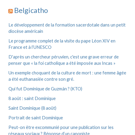
e
c
r
h
Belgicatho
i
:
v
e
Le développement de la formation sacerdotale dans un petit
s
diocèse américain
Le programme complet de la visite du pape Léon XIV en
France et à l’UNESCO
D'après un chercheur péruvien, c'est une grave erreur de
penser que « la foi catholique a été imposée aux Incas »
Un exemple choquant de la culture de mort : une femme âgée
a été euthanasiée contre son gré.
Qui fut Dominique de Guzmán ? (KTO)
8 août : saint Dominique
Saint Dominique (8 août)
Portrait de saint Dominique
Peut-on être excommunié pour une publication sur les
réseaux sociaux ? Réponse d’un canoniste