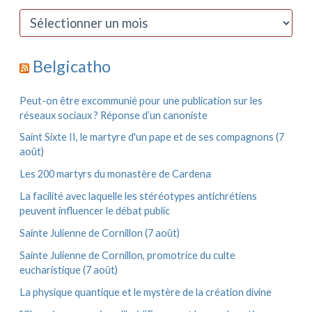
r
c
A
h
r
e
c
r
h
Belgicatho
i
:
v
e
Peut-on être excommunié pour une publication sur les
s
réseaux sociaux ? Réponse d’un canoniste
Saint Sixte II, le martyre d'un pape et de ses compagnons (7
août)
Les 200 martyrs du monastère de Cardena
La facilité avec laquelle les stéréotypes antichrétiens
peuvent influencer le débat public
Sainte Julienne de Cornillon (7 août)
Sainte Julienne de Cornillon, promotrice du culte
eucharistique (7 août)
La physique quantique et le mystère de la création divine