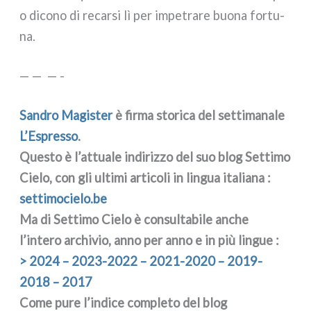
o dico­no di recar­si lì per impe­tra­re buo­na for­tu­
na.
— — — -
Sandro Magister
è fir­ma sto­ri­ca del set­ti­ma­na­le
L’Espresso
.
Questo è l’attuale indi­riz­zo del suo blog Settimo
Cielo, con gli ulti­mi arti­co­li in lin­gua ita­lia­na :
set​ti​mo​cie​lo​.be
Ma di Settimo Cielo è con­sul­ta­bi­le anche
l’intero archi­vio, anno per anno e in più lin­gue :
> 2024 – 2023-2022 – 2021-2020 – 2019-
2018 – 2017
Come pure l’indice com­ple­to del blog