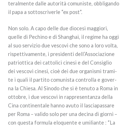
te­ral­men­te dal­le auto­ri­tà comu­ni­ste, obbli­gan­do
il papa a sot­to­scri­ver­le “ex post”.
Non solo. A capo del­le due dio­ce­si mag­gio­ri,
quel­le di Pechino e di Shanghai, il regi­me ha oggi
al suo ser­vi­zio due vesco­vi che sono a loro vol­ta,
rispet­ti­va­men­te, i pre­si­den­ti dell’Associazione
patriot­ti­ca dei cat­to­li­ci cine­si e del Consiglio
dei vesco­vi cine­si, cioè dei due orga­ni­smi tra­mi­
te i qua­li il par­ti­to comu­ni­sta con­trol­la e gover­
na la Chiesa. Al Sinodo che si è tenu­to a Roma in
otto­bre, i due vesco­vi in rap­pre­sen­tan­za del­la
Cina con­ti­nen­ta­le han­no avu­to il lascia­pas­sa­re
per Roma – vali­do solo per una deci­na di gior­ni –
con que­sta for­mu­la elo­quen­te e umi­lian­te : “La