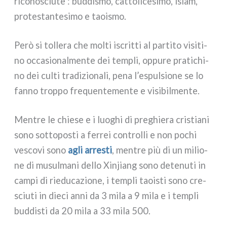
rico­no­sciu­te : bud­di­smo, cat­to­li­ce­si­mo, islam,
pro­te­stan­te­si­mo e taoi­smo.
Però si tol­le­ra che mol­ti iscrit­ti al par­ti­to visi­ti­
no occa­sio­nal­men­te dei tem­pli, oppu­re pra­ti­chi­
no dei cul­ti tra­di­zio­na­li, pena l’espulsione se lo
fan­no trop­po fre­quen­te­men­te e visi­bil­men­te.
Mentre le chie­se e i luo­ghi di pre­ghie­ra cri­stia­ni
sono sot­to­po­sti a fer­rei con­trol­li e non pochi
vesco­vi sono
agli arre­sti
, men­tre più di un milio­
ne di musul­ma­ni del­lo Xinjiang sono dete­nu­ti in
cam­pi di rie­du­ca­zio­ne, i tem­pli taoi­sti sono cre­
sciu­ti in die­ci anni da 3 mila a 9 mila e i tem­pli
bud­di­sti da 20 mila a 33 mila 500.