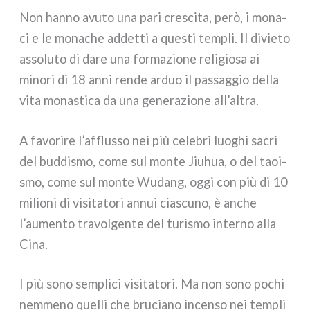
Non han­no avu­to una pari cre­sci­ta, però, i mona­
ci e le mona­che addet­ti a que­sti tem­pli. Il divie­to
asso­lu­to di dare una for­ma­zio­ne reli­gio­sa ai
mino­ri di 18 anni ren­de arduo il pas­sag­gio del­la
vita mona­sti­ca da una gene­ra­zio­ne all’altra.
A favo­ri­re l’afflusso nei più cele­bri luo­ghi sacri
del bud­di­smo, come sul mon­te Jiuhua, o del taoi­
smo, come sul mon­te Wudang, oggi con più di 10
milio­ni di visi­ta­to­ri annui cia­scu­no, è anche
l’aumento tra­vol­gen­te del turi­smo inter­no alla
Cina.
I più sono sem­pli­ci visi­ta­to­ri. Ma non sono pochi
nem­me­no quel­li che bru­cia­no incen­so nei tem­pli