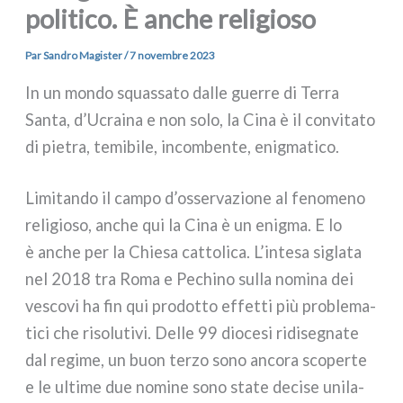
politico. È anche religioso
Par
Sandro Magister
/
7 novembre 2023
In un mon­do squas­sa­to dal­le guer­re di Terra
Santa, d’Ucraina e non solo, la Cina è il con­vi­ta­to
di pie­tra, temi­bi­le, incom­ben­te, enig­ma­ti­co.
Limitando il cam­po d’osservazione al feno­me­no
reli­gio­so, anche qui la Cina è un enig­ma. E lo
è anche per la Chiesa cat­to­li­ca. L’intesa sigla­ta
nel 2018 tra Roma e Pechino sul­la nomi­na dei
vesco­vi ha fin qui pro­dot­to effet­ti più pro­ble­ma­
ti­ci che riso­lu­ti­vi. Delle 99 dio­ce­si ridi­se­gna­te
dal regi­me, un buon ter­zo sono anco­ra sco­per­te
e le ulti­me due nomi­ne sono sta­te deci­se uni­la­