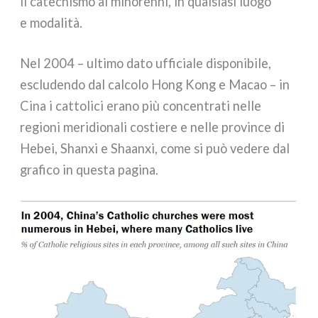
il cate­chi­smo ai mino­ren­ni, in qual­sia­si luo­go
e moda­li­tà.
Nel 2004 – ulti­mo dato uffi­cia­le dispo­ni­bi­le,
esclu­den­do dal cal­co­lo Hong Kong e Macao – in
Cina i cat­to­li­ci era­no più con­cen­tra­ti nel­le
regio­ni meri­dio­na­li costie­re e nel­le pro­vin­ce di
Hebei, Shanxi e Shaanxi, come si può vede­re dal
gra­fi­co in que­sta pagi­na.