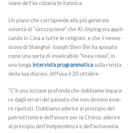
sio­ne dell’ex colo­nia bri­tan­ni­ca.
Un pia­no che cor­ri­spon­de alla più gene­ra­le
volon­tà di “siniz­za­zio­ne” che Xi Jinping sta appli­
can­do in Cina a tut­te le reli­gio­ni, e che il neo­ve­
sco­vo di Shanghai Joseph Shen Bin ha spo­sa­to
come una sor­ta di inva­li­ca­bi­le ”linea ros­sa”, in
una lun­ga
inter­vi­sta pro­gram­ma­ti­ca
sul­la rivi­sta
del­la sua dio­ce­si, dif­fu­sa il 20 otto­bre :
“C'è una lezio­ne pro­fon­da che dob­bia­mo impa­ra­
re dagli erro­ri del pas­sa­to che non devo­no esse­
re ripe­tu­ti. Dobbiamo ade­ri­re al prin­ci­pio del
patriot­ti­smo e dell'amore per la Chiesa, ade­ri­re
al prin­ci­pio dell'indipendenza e dell'autonomia