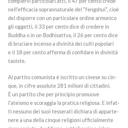
com­pier­vi par­ti­co­la­ri atti, il 47 per cen­to cre­de
nell’efficacia sopran­na­tu­ra­le del “feng­shui”, cioè
del dispor­re con un par­ti­co­la­re ordi­ne armo­ni­co
gli ogget­ti, il 33 per cen­to dice di cre­de­re in
Buddha o in un Bodhisattva, il 26 per cen­to dice
di bru­cia­re incen­so a divi­ni­tà dei cul­ti popo­la­ri
e il 18 per cen­to affer­ma di con­fi­da­re in divi­ni­tà
taoi­ste.
Al par­ti­to comu­ni­sta è iscrit­to un cine­se su cin­
que, in cifre asso­lu­te 281 milio­ni di cit­ta­di­ni.
È un par­ti­to che per prin­ci­pio pro­muo­ve
l’ateismo e sco­rag­gia la pra­ti­ca reli­gio­sa. E infat­
ti nes­su­no dei suoi tes­se­ra­ti dichia­ra di appar­te­
ne­re a una del­la cin­que reli­gio­ni uffi­cial­men­te