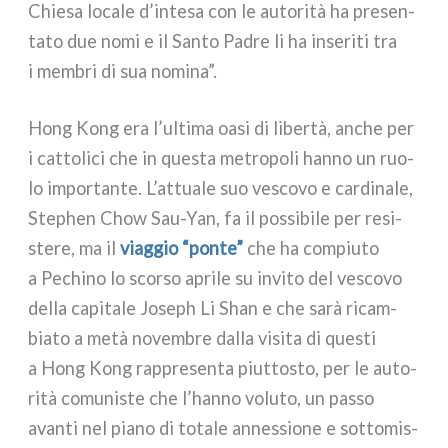
Chiesa loca­le d’intesa con le auto­ri­tà ha pre­sen­
ta­to due nomi e il Santo Padre li ha inse­ri­ti tra
i mem­bri di sua nomi­na”.
Hong Kong era l’ultima oasi di liber­tà, anche per
i cat­to­li­ci che in que­sta metro­po­li han­no un ruo­
lo impor­tan­te. L’attuale suo vesco­vo e car­di­na­le,
Stephen Chow Sau-Yan, fa il pos­si­bi­le per resi­
ste­re, ma il
viag­gio “pon­te”
che ha com­piu­to
a Pechino lo scor­so apri­le su invi­to del vesco­vo
del­la capi­ta­le Joseph Li Shan e che sarà ricam­
bia­to a metà novem­bre dal­la visi­ta di que­sti
a Hong Kong rap­pre­sen­ta piut­to­sto, per le auto­
ri­tà comu­ni­ste che l’hanno volu­to, un pas­so
avan­ti nel pia­no di tota­le annes­sio­ne e sot­to­mis­