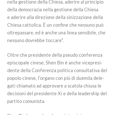
nel­la gestio­ne del­la Chiesa, ade­ri­re al prin­ci­pio
del­la demo­cra­zia nel­la gestio­ne del­la Chiesa
e ade­ri­re alla dire­zio­ne del­la siniz­za­zio­ne del­la
Chiesa cat­to­li­ca. È un con­fi­ne che nes­su­no può
oltre­pas­sa­re, ed è anche una linea sen­si­bi­le, che
nes­su­no dovreb­be toc­ca­re”.
Oltre che pre­si­den­te del­la pseu­do con­fe­ren­za
epi­sco­pa­le cine­se, Shen Bin è anche vice­pre­si­
den­te del­la Conferenza poli­ti­ca con­sul­ta­ti­va del
popo­lo cine­se, l’organo con più di due­mi­la dele­
ga­ti chia­ma­to ad appro­va­re a sca­to­la chiu­sa le
deci­sio­ni del pre­si­den­te Xi e del­la lea­der­ship del
par­ti­to comu­ni­sta.