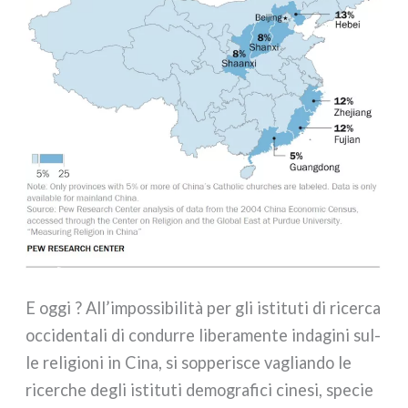
E oggi ? All’impossibilità per gli isti­tu­ti di ricer­ca
occi­den­ta­li di con­dur­re libe­ra­men­te inda­gi­ni sul­
le reli­gio­ni in Cina, si sop­pe­ri­sce vaglian­do le
ricer­che degli isti­tu­ti demo­gra­fi­ci cine­si, spe­cie