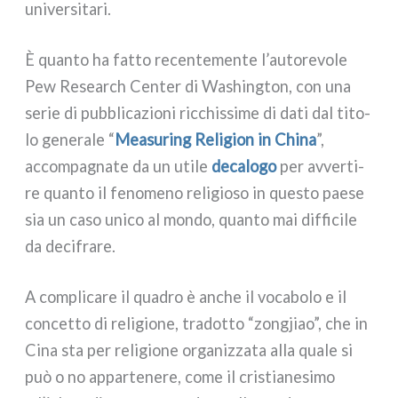
uni­ver­si­ta­ri.
È quan­to ha fat­to recen­te­men­te l’autorevole
Pew Research Center di Washington, con una
serie di pub­bli­ca­zio­ni ric­chis­si­me di dati dal tito­
lo gene­ra­le “
Measuring Religion in China
”,
accom­pa­gna­te da un uti­le
deca­lo­go
per avver­ti­
re quan­to il feno­me­no reli­gio­so in que­sto pae­se
sia un caso uni­co al mon­do, quan­to mai dif­fi­ci­le
da deci­fra­re.
A com­pli­ca­re il qua­dro è anche il voca­bo­lo e il
con­cet­to di reli­gio­ne, tra­dot­to “zon­g­jiao”, che in
Cina sta per reli­gio­ne orga­niz­za­ta alla qua­le si
può o no appar­te­ne­re, come il cri­stia­ne­si­mo