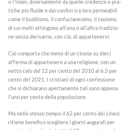
o l’islam, diver­sa­men­te da quel­le cre­den­ze e pra­
ti­che più flui­de e dai con­fi­ni tra loro per­mea­bi­li
come il bud­di­smo, il con­fu­cia­ne­si­mo, il taoi­smo,
di cui mol­ti attin­go­no all’una o all’altra tra­di­zio­
ne sen­za deri­var­ne, con ciò, di appar­te­ner­vi.
Ciò com­por­ta che meno di un cine­se su die­ci
affer­ma di appar­te­ne­re a una reli­gio­ne, con un
net­to calo dal 12 per cen­to del 2010 al 6,5 per
cen­to del 2021. I cri­stia­ni di ogni con­fes­sio­ne
che si dichia­ra­no aper­ta­men­te tali sono appe­na
l’uno per cen­to del­la popo­la­zio­ne.
Ma nel­lo stes­so tem­po il 62 per cen­to dei cine­si
ritie­ne bene­fi­co sce­glie­re i gior­ni augu­ra­li per