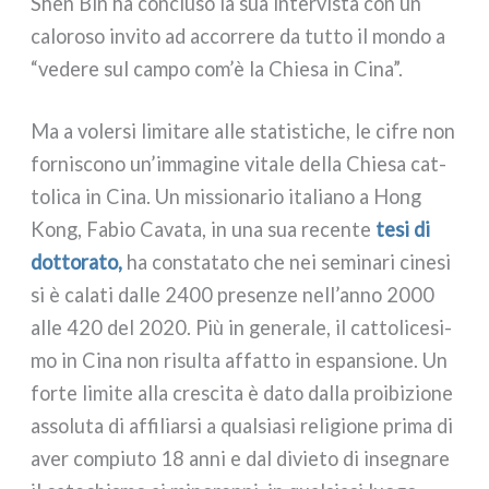
Shen Bin ha con­clu­so la sua inter­vi­sta con un
calo­ro­so invi­to ad accor­re­re da tut­to il mon­do a
“vede­re sul cam­po com’è la Chiesa in Cina”.
Ma a voler­si limi­ta­re alle sta­ti­sti­che, le cifre non
for­ni­sco­no un’immagine vita­le del­la Chiesa cat­
to­li­ca in Cina. Un mis­sio­na­rio ita­lia­no a Hong
Kong, Fabio Cavata, in una sua recen­te
tesi di
dot­to­ra­to,
ha con­sta­ta­to che nei semi­na­ri cine­si
si è cala­ti dal­le 2400 pre­sen­ze nell’anno 2000
alle 420 del 2020. Più in gene­ra­le, il cat­to­li­ce­si­
mo in Cina non risul­ta affat­to in espan­sio­ne. Un
for­te limi­te alla cre­sci­ta è dato dal­la proi­bi­zio­ne
asso­lu­ta di affi­liar­si a qual­sia­si reli­gio­ne pri­ma di
aver com­piu­to 18 anni e dal divie­to di inse­gna­re