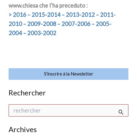
www.chiesa che l’ha pre­ce­du­to :
> 2016 – 2015-2014 – 2013-2012 – 2011-
2010 – 2009-2008 – 2007-2006 – 2005-
2004 – 2003-2002
S'inscrire à la Newsletter
Rechercher
R
e
c
h
Archives
e