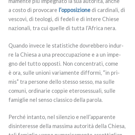
ma­men­te più impe­gna­to la sua auto­ri­tà, anche
a costo di pro­vo­ca­re
l’opposizione
di car­di­na­li, di
vesco­vi, di teo­lo­gi, di fede­li e di inte­re Chiese
nazio­na­li, tra cui quel­le di tut­ta l’Africa nera.
Quando inve­ce le sta­ti­sti­che dovreb­be­ro indur­
re la Chiesa a una pre­oc­cu­pa­zio­ne e a un impe­
gno del tut­to oppo­sti. Non con­cen­tra­ti, come
è ora, sul­le unio­ni varia­men­te dif­for­mi, “in pri­
mis” tra per­so­ne del­lo stes­so ses­so, ma sul­le
comu­ni, ordi­na­rie cop­pie ete­ro­ses­sua­li, sul­le
fami­glie nel sen­so clas­si­co del­la paro­la.
Perché intan­to, nel silen­zio e nell’apparente
disin­te­res­se del­la mas­si­ma auto­ri­tà del­la Chiesa,
tali fami­glie van­no nume­ri­ca­men­te assot­ti­glian­