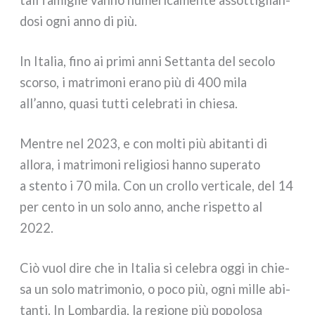
do­si ogni anno di più.
In Italia, fino ai pri­mi anni Settanta del seco­lo
scor­so, i matri­mo­ni era­no più di 400 mila
all’anno, qua­si tut­ti cele­bra­ti in chie­sa.
Mentre nel 2023, e con mol­ti più abi­tan­ti di
allo­ra, i matri­mo­ni reli­gio­si han­no supe­ra­to
a sten­to i 70 mila. Con un crol­lo ver­ti­ca­le, del 14
per cen­to in un solo anno, anche rispet­to al
2022.
Ciò vuol dire che in Italia si cele­bra oggi in chie­
sa un solo matri­mo­nio, o poco più, ogni mil­le abi­
tan­ti. In Lombardia, la regio­ne più popo­lo­sa