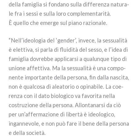
del­la fami­glia si fon­da­no sul­la dif­fe­ren­za natu­ra­
le fra i ses­si e sul­la loro com­ple­men­ta­ri­tà.
È quel­lo che emer­ge sul pia­no razio­na­le.
“Nell’ideologia del ‘gen­der’, inve­ce, la ses­sua­li­tà
è elet­ti­va, si par­la di flui­di­tà del ses­so, e l’idea di
fami­glia dovreb­be appli­car­si a qua­lun­que tipo di
unio­ne affet­ti­va. Ma la ses­sua­li­tà è una com­po­
nen­te impor­tan­te del­la per­so­na, fin dal­la nasci­ta,
non è qual­co­sa di alea­to­rio o opi­na­bi­le. La coe­
ren­za con il dato bio­lo­gi­co va favo­ri­ta nel­la
costru­zio­ne del­la per­so­na. Allontanarsi da ciò
per un’affermazione di liber­tà è ideo­lo­gi­co,
ingan­ne­vo­le, e non può fare il bene del­la per­so­na
e del­la socie­tà.