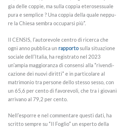
gia del­le cop­pie, ma sul­la cop­pia ete­ro­ses­sua­le
pura e sem­pli­ce ? Una cop­pia del­la qua­le nep­pu­
re la Chiesa sem­bra occu­par­si più”.
Il CENSIS, l’autorevole cen­tro di ricer­ca che
ogni anno pub­bli­ca un
rap­por­to
sul­la situa­zio­ne
socia­le dell’Italia, ha regi­stra­to nel 2023
un’ampia mag­gio­ran­za di con­sen­si alla “riven­di­
ca­zio­ne dei nuo­vi dirit­ti” e in par­ti­co­la­re al
matri­mo­nio tra per­so­ne del­lo stes­so ses­so, con
un 65,6 per cen­to di favo­re­vo­li, che tra i gio­va­ni
arri­va­no al 79,2 per cen­to.
Nell’esporre e nel com­men­ta­re que­sti dati, ha
scrit­to sem­pre su “Il Foglio” un esper­to del­la