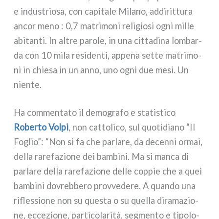
e indu­strio­sa, con capi­ta­le Milano, addi­rit­tu­ra
ancor meno : 0,7 matri­mo­ni reli­gio­si ogni mil­le
abi­tan­ti. In altre paro­le, in una cit­ta­di­na lom­bar­
da con 10 mila resi­den­ti, appe­na set­te matri­mo­
ni in chie­sa in un anno, uno ogni due mesi. Un
nien­te.
Ha com­men­ta­to il demo­gra­fo e sta­ti­sti­co
Roberto Volpi
, non cat­to­li­co, sul quo­ti­dia­no “Il
Foglio”: “Non si fa che par­la­re, da decen­ni ormai,
del­la rare­fa­zio­ne dei bam­bi­ni. Ma si man­ca di
par­la­re del­la rare­fa­zio­ne del­le cop­pie che a quei
bam­bi­ni dovreb­be­ro prov­ve­de­re. A quan­do una
rifles­sio­ne non su que­sta o su quel­la dira­ma­zio­
ne, ecce­zio­ne, par­ti­co­la­ri­tà, seg­men­to e tipo­lo­