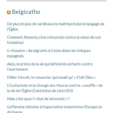
e
c
r
h
Belgicatho
i
:
v
e
De plus en plus de cardinaux ne maîtrisent plus le langage de
s
l'Église
Comment Amnesty s'est retournée contre la vision de son
fondateur
L’« invasion » de migrants à Ceuta divise les évêques
espagnols
Alois, le prince de la vie qui défend les enfants contre
l'avortement
Didier Decoin, le romancier qui savait qu' « il fait Dieu »
L’Eucharistie et la Liturgie des Heures sont le « souffle » de
la vie de l’Église (Catéchèse de Léon XIV)
Mais c'est quoi, l’« état de nécessité » ?
L'offensive chinoise à l'exportation transforme l'Europe en
décharge