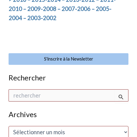
2010 – 2009-2008 – 2007-2006 – 2005-
2004 – 2003-2002
S'inscrire à la Newsletter
Rechercher
R
e
c
h
Archives
e
r
c
A
h
r