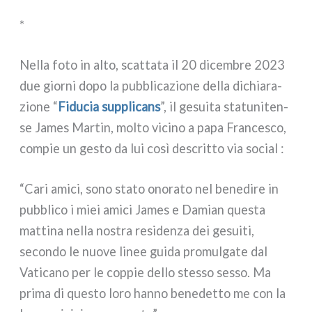
*
Nella foto in alto, scat­ta­ta il 20 dicem­bre 2023
due gior­ni dopo la pub­bli­ca­zio­ne del­la dichia­ra­
zio­ne “
Fiducia sup­pli­cans
”, il gesui­ta sta­tu­ni­ten­
se James Martin, mol­to vici­no a papa Francesco,
com­pie un gesto da lui così descrit­to via social :
“Cari ami­ci, sono sta­to ono­ra­to nel bene­di­re in
pub­bli­co i miei ami­ci James e Damian que­sta
mat­ti­na nel­la nostra resi­den­za dei gesui­ti,
secon­do le nuo­ve linee gui­da pro­mul­ga­te dal
Vaticano per le cop­pie del­lo stes­so ses­so. Ma
pri­ma di que­sto loro han­no bene­det­to me con la