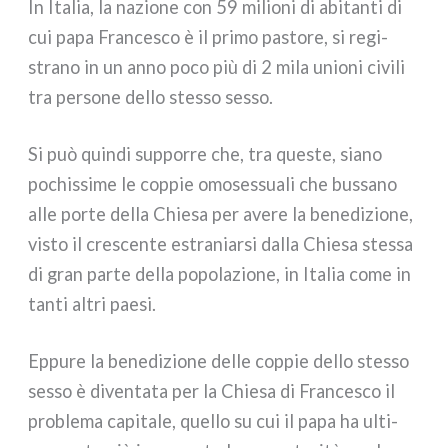
In Italia, la nazio­ne con 59 milio­ni di abi­tan­ti di
cui papa Francesco è il pri­mo pasto­re, si regi­
stra­no in un anno poco più di 2 mila unio­ni civi­li
tra per­so­ne del­lo stes­so ses­so.
Si può quin­di sup­por­re che, tra que­ste, sia­no
pochis­si­me le cop­pie omo­ses­sua­li che bus­sa­no
alle por­te del­la Chiesa per ave­re la bene­di­zio­ne,
visto il cre­scen­te estra­niar­si dal­la Chiesa stes­sa
di gran par­te del­la popo­la­zio­ne, in Italia come in
tan­ti altri pae­si.
Eppure la bene­di­zio­ne del­le cop­pie del­lo stes­so
ses­so è diven­ta­ta per la Chiesa di Francesco il
pro­ble­ma capi­ta­le, quel­lo su cui il papa ha ulti­