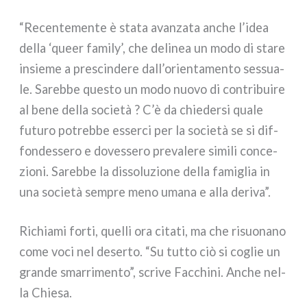
“Recentemente è sta­ta avan­za­ta anche l’idea
del­la ‘queer fami­ly’, che deli­nea un modo di sta­re
insie­me a pre­scin­de­re dall’orientamento ses­sua­
le. Sarebbe que­sto un modo nuo­vo di con­tri­bui­re
al bene del­la socie­tà ? C’è da chie­der­si qua­le
futu­ro potreb­be esser­ci per la socie­tà se si dif­
fon­des­se­ro e doves­se­ro pre­va­le­re simi­li con­ce­
zio­ni. Sarebbe la dis­so­lu­zio­ne del­la fami­glia in
una socie­tà sem­pre meno uma­na e alla deri­va”.
Richiami for­ti, quel­li ora cita­ti, ma che risuo­na­no
come voci nel deser­to. “Su tut­to ciò si coglie un
gran­de smar­ri­men­to”, scri­ve Facchini. Anche nel­
la Chiesa.