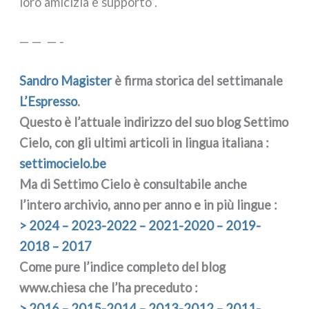
loro ami­ci­zia e sup­por­to”.
— — — -
Sandro Magister
è fir­ma sto­ri­ca del set­ti­ma­na­le
L’Espresso
.
Questo è l’attuale indi­riz­zo del suo blog Settimo
Cielo, con gli ulti­mi arti­co­li in lin­gua ita­lia­na :
set​ti​mo​cie​lo​.be
Ma di Settimo Cielo è con­sul­ta­bi­le anche
l’intero archi­vio, anno per anno e in più lin­gue :
> 2024 – 2023-2022 – 2021-2020 – 2019-
2018 – 2017
Come pure l’indice com­ple­to del blog
www.chiesa che l’ha pre­ce­du­to :
> 2016 – 2015-2014 – 2013-2012 – 2011-