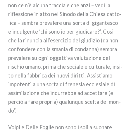
non ce n’è alcu­na trac­cia e che anzi – vedi la
rifles­sio­ne in atto nel Sinodo del­la Chiesa cat­to­
li­ca – sem­bra pre­va­le­re una sor­ta di gigan­te­sco
e indul­gen­te ‘chi sono io per giu­di­ca­re?’. Così
che la rinun­cia all’esercizio del giu­di­zio (da non
con­fon­de­re con la sma­nia di con­dan­na) sem­bra
pre­va­le­re su ogni ogget­ti­va valu­ta­zio­ne del
rischio uma­no, pri­ma che socia­le e cul­tu­ra­le, insi­
to nel­la fab­bri­ca dei nuo­vi dirit­ti. Assistiamo
impo­ten­ti a una sor­ta di fre­ne­sia eccle­sia­le di
assi­mi­la­zio­ne che indur­reb­be ad accet­ta­re (e
per­ciò a fare pro­pria) qua­lun­que scel­ta del mon­
do”.
Volpi e Delle Foglie non sono i soli a suo­na­re