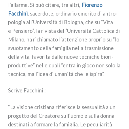
l’allarme. Si può cita­re, tra altri,
Fiorenzo
Facchini
, sacer­do­te, ordi­na­rio eme­ri­to di antro­
po­lo­gia all’Università di Bologna, che su “Vita
e Pensiero”, la rivi­sta dell’Università Cattolica di
Milano, ha richia­ma­to l’attenzione pro­prio su “lo
svuo­ta­men­to del­la fami­glia nel­la tra­smis­sio­ne
del­la vita, favo­ri­ta dal­le nuo­ve tec­ni­che bio­ri­
pro­dut­ti­ve” nel­le qua­li “entra in gio­co non solo la
tec­ni­ca, ma l’idea di uma­ni­tà che le ispi­ra”.
Scrive Facchini :
“La visio­ne cri­stia­na rife­ri­sce la ses­sua­li­tà a un
pro­get­to del Creatore sull’uomo e sul­la don­na
desti­na­ti a for­ma­re la fami­glia. Le pecu­lia­ri­tà