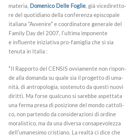
mate­ria,
Domenico Delle Foglie
, già vice­di­ret­to­
re del quo­ti­dia­no del­la con­fe­ren­za epi­sco­pa­le
ita­lia­na “Avvenire” e coor­di­na­to­re gene­ra­le del
Family Day del 2007, l’ultima impo­nen­te
e influen­te ini­zia­ti­va pro-famiglia che si sia
tenu­ta in Italia :
“Il Rapporto del CENSIS ovvia­men­te non rispon­
de alla doman­da su qua­le sia il pro­get­to di uma­
ni­tà, di antro­po­lo­gia, soste­nu­to da que­sti nuo­vi
dirit­ti. Ma for­se qual­cu­no si sareb­be aspet­ta­ta
una fer­ma pre­sa di posi­zio­ne del mon­do cat­to­li­
co, non par­ten­do da con­si­de­ra­zio­ni di ordi­ne
mora­li­sti­co, ma da una diver­sa con­sa­pe­vo­lez­za
dell’umanesimo cri­stia­no. La real­tà ci dice che