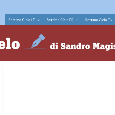
Settimo Cielo IT
Settimo Cielo FR
Settimo Cielo EN