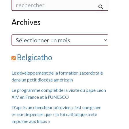
R
e
c
h
Archives
e
r
c
A
h
r
e
c
r
h
Belgicatho
i
:
v
e
Le développement de la formation sacerdotale
s
dans un petit diocèse américain
Le programme complet de la visite du pape Léon
XIV en France et à l’UNESCO
D'après un chercheur péruvien, c'est une grave
erreur de penser que « la foi catholique a été
imposée aux Incas »