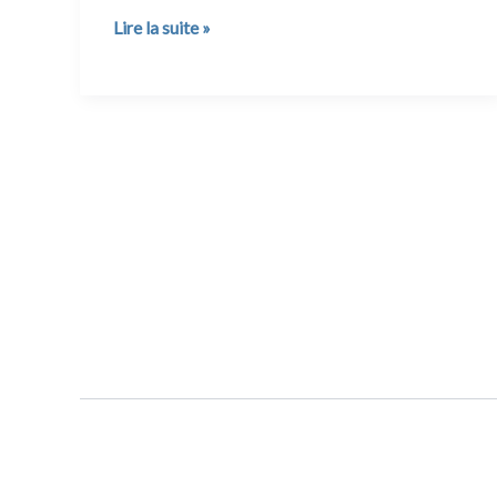
Une
Lire la suite »
curieuse
rencontre
apocalyptique