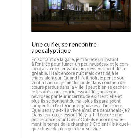
Une curieuse rencontre
apocalyptique
En sor­tant de la gare, je m’arrête un instant
à l’entrée pour fumer, un peu nau­séeux et je com­
me­nçais à être enva­hi d’un pres­sen­ti­ment désa­
gréa­ble. Il fait enco­re nuit mais c’est déjà le
chaos alen­tour. Quand il fait noir, je pen­se sou­
vent à Dieu et je me deman­de dans com­bien de
cœurs per­dus dans la vil­le il peut bien se cacher :
je les vois tous cou­rir, essouf­flés, ner­veux,
névro­sés par leur incer­ti­tu­de exi­sten­tiel­le et
plus ils se don­nent du mal, plus ils para­is­sent
indi­gen­ts à l’extérieur et pau­vres à l’intérieur.
Quel sens y a‑t-il à vivre ain­si, me demandais-je ?
Dans leur cœur essouf­flé, y‑a-t-il enco­re une
peti­te pla­ce pour Dieu ? Ont-ils enco­re seu­le­
ment le temps de le cher­cher ? Croient-ils à quel­
que cho­se de plus qu’à leur sur­vie ?