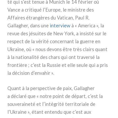
té qui s’est tenue à Munich le 14 février où
Vance a cri­ti­qué l’Europe, le mini­stre des
Affaires étran­gè­res du Vatican, Paul R.
Gallagher, dans une
inter­view
à « America », la
revue des jésui­tes de New York, a insi­sté sur le
respect de la véri­té con­cer­nant la guer­re en
Ukraine, où « nous devons être très clairs quant
à la natio­na­li­té des chars qui ont tra­ver­sé la
fron­tiè­re ; c’est la Russie et elle seu­le qui a pris
la déci­sion d’envahir ».
Quant à la per­spec­ti­ve de paix, Gallagher
a décla­ré que « notre point de départ, c’est la
sou­ve­rai­ne­té et l’intégrité ter­ri­to­ria­le de
l’Ukraine », étant enten­du que c’est aux