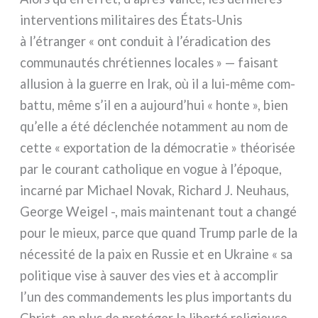
inter­ven­tions mili­tai­res des États-Unis
à l’étranger « ont con­duit à l’éradication des
com­mu­nau­tés chré­tien­nes loca­les » — fai­sant
allu­sion à la guer­re en Irak, où il a lui-même com­
bat­tu, même s’il en a aujourd’hui « hon­te », bien
qu’elle a été déclen­chée notam­ment au nom de
cet­te « expor­ta­tion de la démo­cra­tie » théo­ri­sée
par le cou­rant catho­li­que en vogue à l’époque,
incar­né par Michael Novak, Richard J. Neuhaus,
George Weigel -, mais main­te­nant tout a chan­gé
pour le mieux, par­ce que quand Trump par­le de la
néces­si­té de la paix en Russie et en Ukraine « sa
poli­ti­que vise à sau­ver des vies et à accom­plir
l’un des com­man­de­men­ts les plus impor­tan­ts du
Christ, en plus de pro­té­ger la liber­té reli­gieu­se