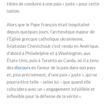
ti­bles de con­dui­re à une paix « juste » pour cet­te
nation.
Alors que le Pape François était hospi­ta­li­sé
depuis quel­ques jours, l’archevêque majeur de
l’Église grec­que catho­li­que ukrai­nien­ne,
Sviatoslav Chevtchouk s’est ren­du en Amérique,
d’abord à Philadelphie et à Washington, aux
États-Unis, puis à Toronto au Canda, où il a tenu
des
discours
en faveur de la paix dans son pays
et, plus pré­ci­sé­ment, d’une paix « juste », qui ne
pour­ra être tel­le – selon lui – que quand elle
coïn­ci­de­ra avec un « enga­ge­ment infail­li­ble et
infle­xi­ble pour la défen­se de la véri­té ».