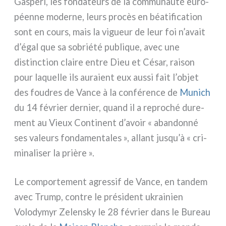
Gasperi, les fon­da­teurs de la com­mu­nau­té euro­
péen­ne moder­ne, leurs pro­cès en béa­ti­fi­ca­tion
sont en cours, mais la vigueur de leur foi n’avait
d’égal que sa sobrié­té publi­que, avec une
distinc­tion clai­re entre Dieu et César, rai­son
pour laquel­le ils aura­ient eux aus­si fait l’objet
des fou­dres de Vance à la con­fé­ren­ce de
Munich
du 14 février der­nier, quand il a repro­ché dure­
ment au Vieux Continent d’avoir « aban­don­né
ses valeurs fon­da­men­ta­les », allant jusqu’à « cri­
mi­na­li­ser la priè­re ».
Le com­por­te­ment agres­sif de Vance, en tan­dem
avec Trump, con­tre le pré­si­dent ukrai­nien
Volodymyr Zelensky le 28 février dans le Bureau