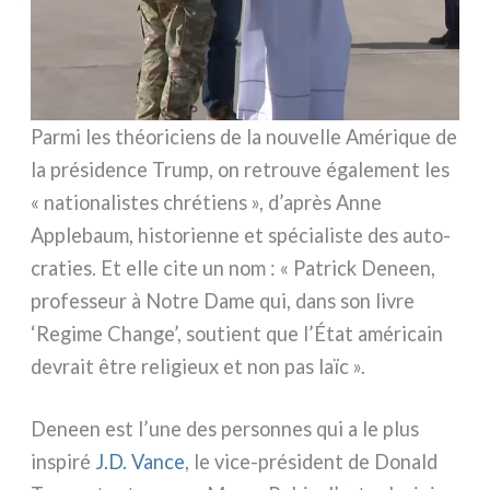
Parmi les théo­ri­ciens de la nou­vel­le Amérique de
la pré­si­den­ce Trump, on retrou­ve éga­le­ment les
« natio­na­li­stes chré­tiens », d’après Anne
Applebaum, histo­rien­ne et spé­cia­li­ste des auto­
cra­ties. Et elle cite un nom : « Patrick Deneen,
pro­fes­seur à Notre Dame qui, dans son livre
‘Regime Change’, sou­tient que l’État amé­ri­cain
devrait être reli­gieux et non pas laïc ».
Deneen est l’une des per­son­nes qui a le plus
inspi­ré
J.D. Vance
, le vice-président de Donald