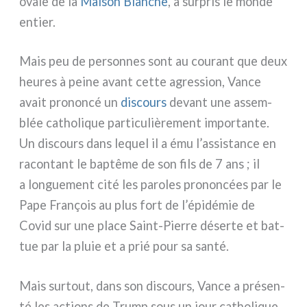
ova­le de la
Maison Blanche
, a sur­pris le mon­de
entier.
Mais peu de per­son­nes sont au cou­rant que deux
heu­res à pei­ne avant cet­te agres­sion, Vance
avait pro­non­cé un
discours
devant une assem­
blée catho­li­que par­ti­cu­liè­re­ment impor­tan­te.
Un discours dans lequel il a ému l’assistance en
racon­tant le bap­tê­me de son fils de 7 ans ; il
a lon­gue­ment cité les paro­les pro­non­cées par le
Pape François au plus fort de l’épidémie de
Covid sur une pla­ce Saint-Pierre déser­te et bat­
tue par la pluie et a prié pour sa san­té.
Mais sur­tout, dans son discours, Vance a pré­sen­
té les actions de Trump sous un jour catho­li­que.