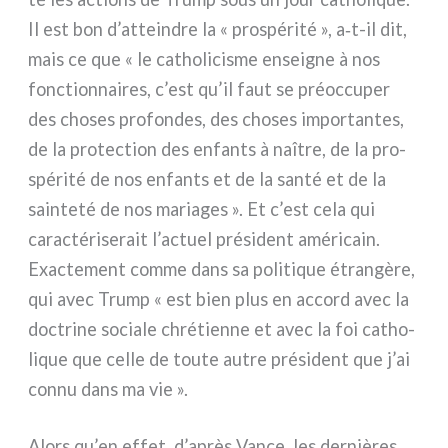
Il est bon d’atteindre la « pro­spé­ri­té », a‑t-il dit,
mais ce que « le catho­li­ci­sme ensei­gne à nos
fonc­tion­nai­res, c’est qu’il faut se préoc­cu­per
des cho­ses pro­fon­des, des cho­ses impor­tan­tes,
de la pro­tec­tion des enfan­ts à naî­tre, de la pro­
spé­ri­té de nos enfan­ts et de la san­té et de la
sain­te­té de nos maria­ges ». Et c’est cela qui
carac­té­ri­se­rait l’actuel pré­si­dent amé­ri­cain.
Exactement com­me dans sa poli­ti­que étran­gè­re,
qui avec Trump « est bien plus en accord avec la
doc­tri­ne socia­le chré­tien­ne et avec la foi catho­
li­que que cel­le de tou­te autre pré­si­dent que j’ai
con­nu dans ma vie ».
Alors qu’en effet, d’après Vance, les der­niè­res