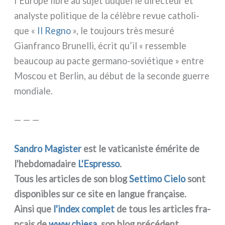
l’Europe libre au sujet duquel le direc­teur et
ana­ly­ste poli­ti­que de la célè­bre revue catho­li­
que «
Il Regno
», le tou­jours très mesu­ré
Gianfranco Brunelli, écrit qu’il « res­sem­ble
beau­coup au pac­te germano-soviétique » entre
Moscou et Berlin, au début de la secon­de guer­re
mon­dia­le.
— — —
Sandro Magister
est le vati­ca­ni­ste émé­ri­te de
l'hebdomadaire
L'Espresso
.
Tous les arti­cles de son blog
Settimo Cielo
sont
dispo­ni­bles sur ce site en lan­gue fra­nçai­se.
Ainsi que
l'index com­plet
de tous les arti­cles fra­
nçais de
www.chiesa
, son blog pré­cé­dent.