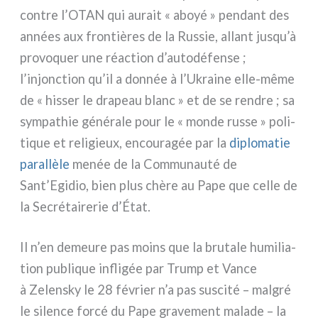
con­tre l’OTAN qui aurait « aboyé » pen­dant des
années aux fron­tiè­res de la Russie, allant jusqu’à
pro­vo­quer une réac­tion d’autodéfense ;
l’injonction qu’il a don­née à l’Ukraine elle-même
de « his­ser le dra­peau blanc » et de se ren­dre ; sa
sym­pa­thie géné­ra­le pour le « mon­de rus­se » poli­
ti­que et reli­gieux, encou­ra­gée par la
diplo­ma­tie
paral­lè­le
menée de la Communauté de
Sant’Egidio, bien plus chè­re au Pape que cel­le de
la Secrétairerie d’État.
Il n’en demeu­re pas moins que la bru­ta­le humi­lia­
tion publi­que infli­gée par Trump et Vance
à Zelensky le 28 février n’a pas susci­té – mal­gré
le silen­ce for­cé du Pape gra­ve­ment mala­de – la