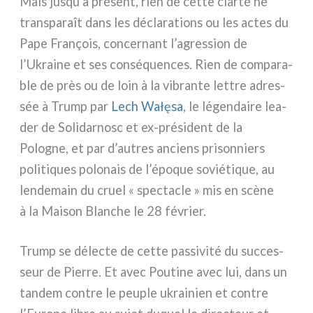
Mais jusqu’à pré­sent, rien de cet­te clar­té ne
trans­pa­raît dans les décla­ra­tions ou les actes du
Pape François, con­cer­nant l’agression de
l’Ukraine et ses con­sé­quen­ces. Rien de com­pa­ra­
ble de près ou de loin à la vibran­te let­tre adres­
sée à Trump par
Lech Wałęsa
, le légen­dai­re lea­
der de Solidarnosc et ex-président de la
Pologne, et par d’autres anciens pri­son­niers
poli­ti­ques polo­nais de l’époque sovié­ti­que, au
len­de­main du cruel « spec­ta­cle » mis en scè­ne
à la Maison Blanche le 28 février.
Trump se délec­te de cet­te pas­si­vi­té du suc­ces­
seur de Pierre. Et avec Poutine avec lui, dans un
tan­dem con­tre le peu­ple ukrai­nien et con­tre