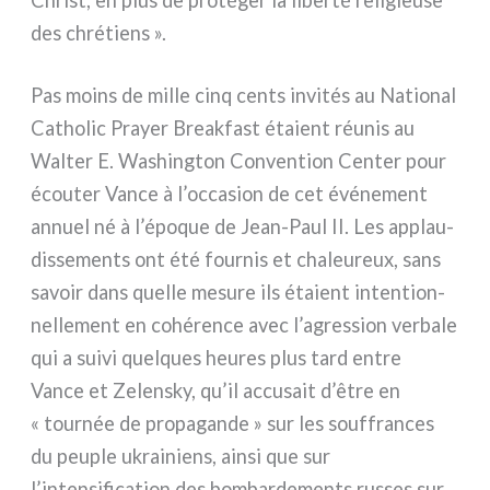
des chré­tiens ».
Pas moins de mil­le cinq cen­ts invi­tés au National
Catholic Prayer Breakfast éta­ient réu­nis au
Walter E. Washington Convention Center pour
écou­ter Vance à l’occasion de cet évé­ne­ment
annuel né à l’époque de Jean-Paul II. Les applau­
dis­se­men­ts ont été four­nis et cha­leu­reux, sans
savoir dans quel­le mesu­re ils éta­ient inten­tion­
nel­le­ment en cohé­ren­ce avec l’agression ver­ba­le
qui a sui­vi quel­ques heu­res plus tard entre
Vance et Zelensky, qu’il accu­sait d’être en
« tour­née de pro­pa­gan­de » sur les souf­fran­ces
du peu­ple ukrai­niens, ain­si que sur
l’intensification des bom­bar­de­men­ts rus­ses sur