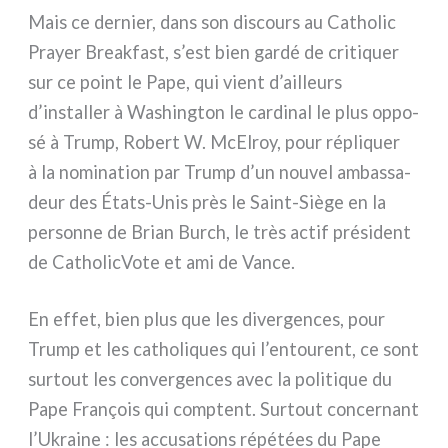
Mais ce der­nier, dans son discours au Catholic
Prayer Breakfast, s’est bien gar­dé de cri­ti­quer
sur ce point le Pape, qui vient d’ailleurs
d’installer à Washington le car­di­nal le plus oppo­
sé à Trump, Robert W. McElroy, pour répli­quer
à la nomi­na­tion par Trump d’un nou­vel ambas­sa­
deur des États-Unis près le Saint-Siège en la
per­son­ne de Brian Burch, le très actif pré­si­dent
de CatholicVote et ami de Vance.
En effet, bien plus que les diver­gen­ces, pour
Trump et les catho­li­ques qui l’entourent, ce sont
sur­tout les con­ver­gen­ces avec la poli­ti­que du
Pape François qui comp­tent. Surtout con­cer­nant
l’Ukraine : les accu­sa­tions répé­tées du Pape