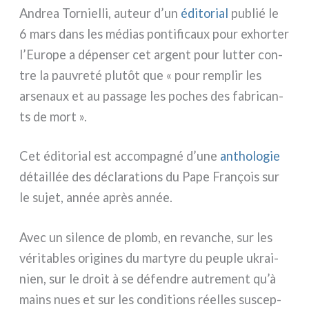
Andrea Tornielli, auteur d’un
édi­to­rial
publié le
6 mars dans les médias pon­ti­fi­caux pour exhor­ter
l’Europe a dépen­ser cet argent pour lut­ter con­
tre la pau­vre­té plu­tôt que « pour rem­plir les
arse­naux et au pas­sa­ge les poches des fabri­can­
ts de mort ».
Cet édi­to­rial est accom­pa­gné d’une
antho­lo­gie
détail­lée des décla­ra­tions du Pape François sur
le sujet, année après année.
Avec un silen­ce de plomb, en revan­che, sur les
véri­ta­bles ori­gi­nes du mar­ty­re du peu­ple ukrai­
nien, sur le droit à se défen­dre autre­ment qu’à
mains nues et sur les con­di­tions réel­les suscep­