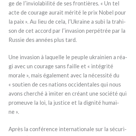
ge de l’inviolabilité de ses fron­tiè­res. « Un tel
acte de cou­ra­ge aurait méri­té le prix Nobel pour
la paix ». Au lieu de cela, l’Ukraine a subi la tra­hi­
son de cet accord par l’invasion per­pé­trée par la
Russie des années plus tard.
Une inva­sion à laquel­le le peu­ple ukrai­nien a réa­
gi avec un cou­ra­ge sans fail­le et « inté­gri­té
mora­le », mais éga­le­ment avec la néces­si­té du
« sou­tien de ces nations occi­den­ta­les qui nous
avons cher­ché à imi­ter en créant une socié­té qui
pro­meu­ve la loi, la justi­ce et la digni­té humai­
ne ».
Après la con­fé­ren­ce inter­na­tio­na­le sur la sécu­ri­