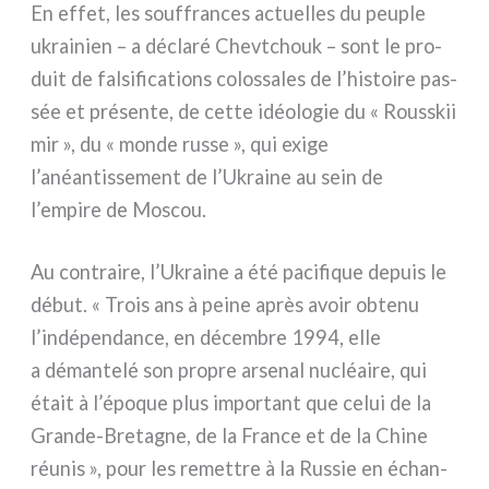
En effet, les souf­fran­ces actuel­les du peu­ple
ukrai­nien – a décla­ré Chevtchouk – sont le pro­
duit de fal­si­fi­ca­tions colos­sa­les de l’histoire pas­
sée et pré­sen­te, de cet­te idéo­lo­gie du « Rousskii
mir », du « mon­de rus­se », qui exi­ge
l’anéantissement de l’Ukraine au sein de
l’empire de Moscou.
Au con­trai­re, l’Ukraine a été paci­fi­que depuis le
début. « Trois ans à pei­ne après avoir obte­nu
l’indépendance, en décem­bre 1994, elle
a déman­te­lé son pro­pre arse­nal nucléai­re, qui
était à l’époque plus impor­tant que celui de la
Grande-Bretagne, de la France et de la Chine
réu­nis », pour les remet­tre à la Russie en échan­