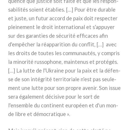
quen­ce que justi­ce soit fai­te et que les respon­
sa­bi­li­tés soient éta­blies. […] Pour être dura­ble
et juste, un futur accord de paix doit respec­ter
plei­ne­ment le droit inter­na­tio­nal et s'appuyer
sur des garan­ties de sécu­ri­té effi­ca­ces afin
d'empêcher la réap­pa­ri­tion du con­flit, […] avec
les droi­ts de tou­tes les com­mu­nau­tés, y com­pris
la mino­ri­té rus­so­pho­ne, main­te­nus et pro­té­gés.
[…] La lut­te de l'Ukraine pour la paix et la défen­
se de son inté­gri­té ter­ri­to­ria­le n'est pas seu­le­
ment une lut­te pour son pro­pre ave­nir. Son issue
sera éga­le­ment déci­si­ve pour le sort de
l'ensemble du con­ti­nent euro­péen et d'un mon­
de libre et démo­cra­ti­que ».