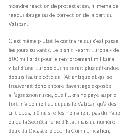
moin­dre réac­tion de pro­te­sta­tion, ni même de
réé­qui­li­bra­ge ou de cor­rec­tion de la part du
Vatican.
C’est même plu­tôt le con­trai­re qui s’est pas­sé
les jours sui­van­ts. Le plan « Rearm Europe » de
800 mil­liards pour le ren­for­ce­ment mili­tai­re
vital d’une Europe qui ne serait plus défen­due
depuis l’autre côté de l’Atlantique et qui se
trou­ve­rait donc enco­re davan­ta­ge expo­sée
à l’agression rus­se, que l’Ukraine paye au prix
fort, n’a don­né lieu depuis le Vatican qu’à des
cri­ti­ques, même si elles n’émanent pas du Pape
ou de la Secrétairerie d’État mais du numé­ro
deux du Dicastère pour la Communication,