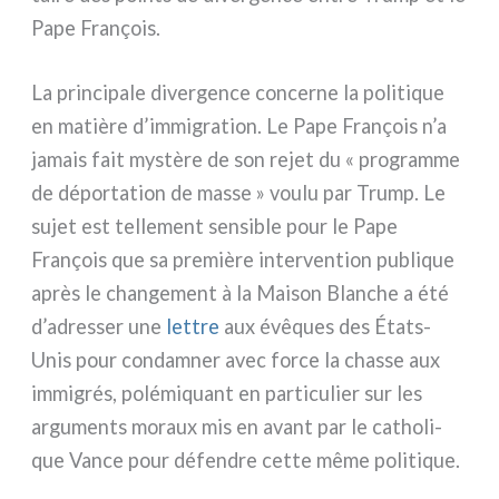
Pape François.
La prin­ci­pa­le diver­gen­ce con­cer­ne la poli­ti­que
en matiè­re d’immigration. Le Pape François n’a
jamais fait mystè­re de son rejet du « pro­gram­me
de dépor­ta­tion de mas­se » vou­lu par Trump. Le
sujet est tel­le­ment sen­si­ble pour le Pape
François que sa pre­miè­re inter­ven­tion publi­que
après le chan­ge­ment à la Maison Blanche a été
d’adresser une
let­tre
aux évê­ques des États-
Unis pour con­dam­ner avec for­ce la chas­se aux
immi­grés, polé­mi­quant en par­ti­cu­lier sur les
argu­men­ts moraux mis en avant par le catho­li­
que Vance pour défen­dre cet­te même poli­ti­que.