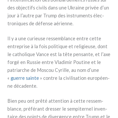
des objec­tifs civils dans une Ukraine pri­vée d’un
jour à l’autre par Trump des instru­men­ts élec­
tro­ni­ques de défen­se aérien­ne.
Il y a une curieu­se res­sem­blan­ce entre cet­te
entre­pri­se à la fois poli­ti­que et reli­gieu­se, dont
le catho­li­que Vance est la tête pen­san­te, et l’axe
for­gé en Russie entre Vladimir Poutine et le
patriar­che de Moscou Cyrille, au nom d’une
«
guer­re sain­te
» con­tre la civi­li­sa­tion euro­péen­
ne déca­den­te.
Bien peu ont prê­té atten­tion à cet­te res­sem­
blan­ce, pré­fé­rant dres­ser le sem­pi­ter­nel inven­
tai­re des poin­ts de diver­gen­ce entre Trump et le