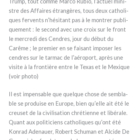
Trump, tout com­me Marco Rubio, l’actuel mini­
stre des Affaires étran­gè­res, tous deux catho­li­
ques fer­ven­ts n’hésitant pas à le mon­trer publi­
que­ment : le second avec une croix sur le front
le mer­cre­di des Cendres, jour du début du
Carême ; le pre­mier en se fai­sant impo­ser les
cen­dres sur le tar­mac de l’aéroport, après une
visi­te à la fron­tiè­re entre le Texas et le Mexique
(voir pho­to)
Il est impen­sa­ble que quel­que cho­se de sem­bla­
ble se pro­dui­se en Europe, bien qu’elle ait été le
creu­set de la civi­li­sa­tion chré­tien­ne et libé­ra­le.
Quant aux poli­ti­ciens catho­li­ques qu’ont été
Konrad Adenauer, Robert Schuman et Alcide De