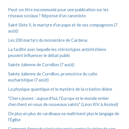
:
v
e
Peut-on être excommunié pour une publication sur les
s
réseaux sociaux ? Réponse d’un canoniste
Saint Sixte II, le martyre d'un pape et de ses compagnons (7
août)
Les 200 martyrs du monastère de Cardena
La facilité avec laquelle les stéréotypes antichrétiens
peuvent influencer le débat public
Sainte Julienne de Cornillon (7 août)
Sainte Julienne de Cornillon, promotrice du culte
eucharistique (7 août)
La physique quantique et le mystère de la création divine
"Chers jeunes : aujourd’hui, l’Europe et le monde entier
cherchent en vous de nouveaux saints" (Léon XIV à Assise))
De plus en plus de cardinaux ne maîtrisent plus le langage de
l'Église
Comment Amnesty s'est retournée contre la vision de son