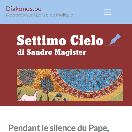
Aller
Diakonos.be
au
Regards sur l'Eglise catholique
contenu
Pendant le silence du Pape,