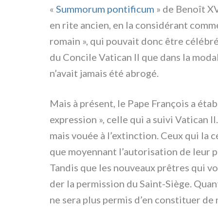
«
Summorum pon­ti­fi­cum
» de Benoît XVI,
en rite ancien, en la con­si­dé­rant com­
romain », qui pou­vait donc être célé­brée
du Concile Vatican II que dans la moda­li
n’avait jamais été abro­gé.
Mais à pré­sent, le Pape François a éta­b
expres­sion », cel­le qui a sui­vi Vatican I
mais vouée à l’extinction. Ceux qui la cél
que moyen­nant l’autorisation de leur pr
Tandis que les nou­veaux prê­tres qui vo
der la per­mis­sion du Saint-Siège. Quant 
ne sera plus per­mis d’en con­sti­tuer de