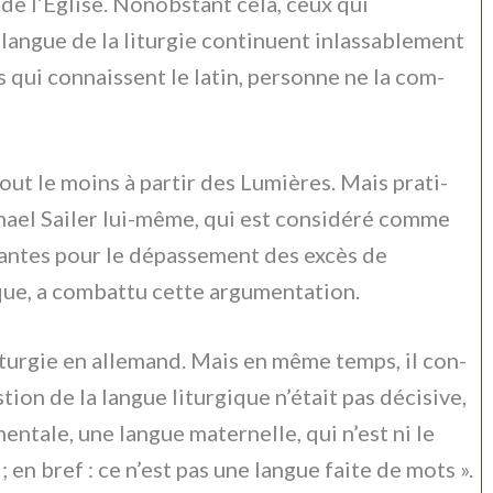
ie de l’Église. Nonobstant cela, ceux qui
n­gue de la litur­gie con­ti­nuent inlas­sa­ble­ment
 qui con­nais­sent le latin, per­son­ne ne la com­
tout le moins à par­tir des Lumières. Mais pra­ti­
 Sailer lui-même, qui est con­si­dé­ré com­me
­tan­tes pour le dépas­se­ment des excès de
e, a com­bat­tu cet­te argu­men­ta­tion.
litur­gie en alle­mand. Mais en même temps, il con­
stion de la lan­gue litur­gi­que n’était pas déci­si­ve,
en­ta­le, une lan­gue mater­nel­le, qui n’est ni le
; en bref : ce n’est pas une lan­gue fai­te de mots ».