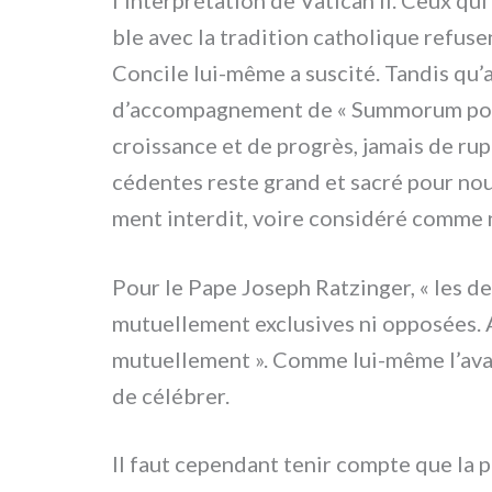
ble avec la tra­di­tion catho­li­que refu­s
Concile lui-même a susci­té. Tandis qu’au 
d’accompagnement de « Summorum pon­ti­fi­
crois­san­ce et de pro­grès, jamais de rup
cé­den­tes reste grand et sacré pour nous
ment inter­dit, voi­re con­si­dé­ré com­me 
Pour le Pape Joseph Ratzinger, « les deu
mutuel­le­ment exclu­si­ves ni oppo­sées. A
mutuel­le­ment ». Comme lui-même l’avai
de célé­brer.
Il faut cepen­dant tenir comp­te que la pl