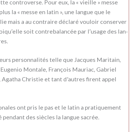
te con­tro­ver­se. Pour eux, la « vieil­le » mes­se
plus la « mes­se en latin », une lan­gue que le
ie mais a au con­trai­re décla­ré vou­loir con­ser­ver
oiqu’elle soit con­tre­ba­lan­cée par l’usage des lan­
res.
urs per­son­na­li­tés tel­le que Jacques Maritain,
, Eugenio Montale, François Mauriac, Gabriel
gatha Christie et tant d'autres firent appel
io­na­les ont pris le pas et le latin a pra­ti­que­ment
é pen­dant des siè­cles la lan­gue sacrée.