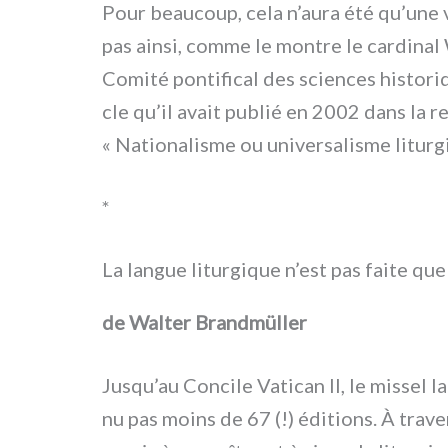
Pour beau­coup, cela n’aura été qu’une var
pas ain­si, com­me le mon­tre le car­di­n
Comité pon­ti­fi­cal des scien­ces histo­ri
cle qu’il avait publié en 2002 dans la r
« Nationalisme ou uni­ver­sa­li­sme litur­gi
*
La langue liturgique n’est pas faite qu
de Walter Brandmüller
Jusqu’au Concile Vatican II, le mis­sel 
nu pas moins de 67 (!) édi­tions. À tra­ve