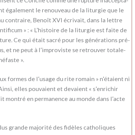
ent éga­le­ment le renou­veau de la litur­gie que le
con­trai­re, Benoît XVI écri­vait, dans la let­tre
cum » : « L’histoire de la litur­gie est fai­te de
­tu­re. Ce qui était sacré pour les géné­ra­tions pré­
, et ne peut à l’improviste se retrou­ver tota­le­
néfa­ste ».
x for­mes de l’usage du rite romain » n’étaient ni
insi, elles pou­va­ient et deva­ient « s’enrichir
t mon­tré en per­ma­nen­ce au mon­de dans l’acte
us gran­de majo­ri­té des fidè­les catho­li­ques