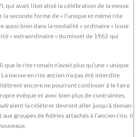
 qui avait libé­ra­li­sé la célé­bra­tion de la mes­se
me la secon­de for­me de « l’unique et même rite
 aus­si bien dans la moda­li­té « ordi­nai­re » issue
­té « extraor­di­nai­re » du mis­sel de 1962 qui
li que le rite romain n’avait plus qu’une « uni­que
I. La mes­se en rite ancien n’a pas été inter­di­te
è­brent enco­re ne pour­ront con­ti­nuer à le fai­re
o­pre évê­que et avec bien plus de con­train­tes.
u­dra­ient la célé­brer devront aller jusqu’à deman­
aux grou­pes de fidè­les atta­chés à l’ancien rite, il
 nou­veaux.