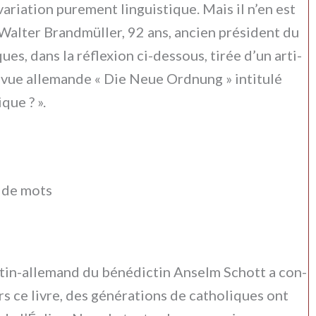
ia­tion pure­ment lin­gui­sti­que. Mais il n’en est
al Walter Brandmüller, 92 ans, ancien pré­si­dent du
­ques, dans la réfle­xion ci-dessous, tirée d’un arti­
evue alle­man­de « Die Neue Ordnung » inti­tu­lé
­que ? ».
e de mots
latin-allemand du béné­dic­tin Anselm Schott a con­
rs ce livre, des géné­ra­tions de catho­li­ques ont