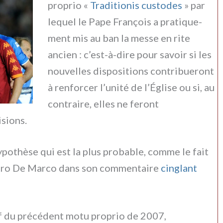
pro­prio «
Traditionis custo­des
» par
lequel le Pape François a pra­ti­que­
ment mis au ban la mes­se en rite
ancien : c’est-à-dire pour savoir si les
nou­vel­les dispo­si­tions con­tri­bue­ront
à ren­for­cer l’unité de l’Église ou si, au
con­trai­re, elles ne feront
­sions.
po­thè­se qui est la plus pro­ba­ble, com­me le fait
ietro De Marco dans son com­men­tai­re
cin­glant
tif du pré­cé­dent motu pro­prio de 2007,