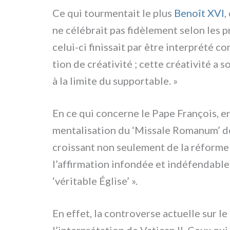
Ce qui tour­men­tait le plus
Benoît XVI
,
ne célé­brait pas fidè­le­ment selon les pr
celui-ci finis­sait par être inter­pré­té c
tion de créa­ti­vi­té ; cet­te créa­ti­vi­té 
à la limi­te du sup­por­ta­ble. »
En ce qui con­cer­ne le Pape François, en 
men­ta­li­sa­tion du ‘Missale Romanum’ de
crois­sant non seu­le­ment de la réfor­me
l’affirmation infon­dée et indé­fen­da­ble
‘véri­ta­ble Église’ ».
En effet, la con­tro­ver­se actuel­le sur le 
l’interprétation de Vatican II. Ceux qui 