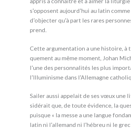
appris à con­naî­tre et à aimer la litur­g
s’opposent aujourd’hui au latin com­me la
d’objecter qu’à part les rares per­son­nes
prend.
Cette argu­men­ta­tion a une histoi­re, à 
que­ment au même moment, Johan Michael
l’une des per­son­na­li­tés les plus impor
l’Illuminisme dans l’Allemagne catho­li­qu
Sailer aus­si appe­lait de ses vœux une 
si­dé­rait que, de tou­te évi­den­ce, la que­
pui­sque « la mes­se a une lan­gue fon­da­m
latin ni l’allemand ni l’hébreu ni le grec 