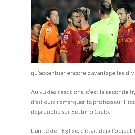
qu’accentuer enco­re davan­ta­ge les divi
Au vu des réac­tions, c’est la secon­de hy
d’ailleurs remar­quer le pro­fes­seur P
déjà publié sur Settimo Cielo.
L’unité de l’Église, c’était déjà l’objec