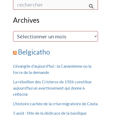
R
e
c
h
Archives
e
r
c
A
h
r
e
c
r
h
Belgicatho
i
:
v
e
L'évangile d'aujourd'hui : la Cananéenne ou la
s
force de la demande
La rébellion des Cristeros de 1926 constitue
aujourd’hui un avertissement qui donne à
réfléchir
L'histoire cachée de la crise migratoire de Ceuta
5 août : fête de la dédicace de la basilique