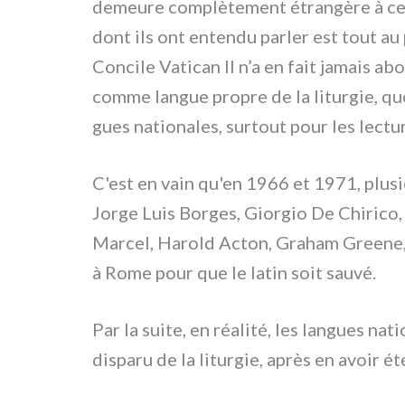
demeu­re com­plè­te­ment étran­gè­re à cet­
dont ils ont enten­du par­ler est tout au 
Concile Vatican II n’a en fait jamais abo­l
com­me lan­gue pro­pre de la litur­gie, qu
gues natio­na­les, sur­tout pour les lec­tu­
C'est en vain qu'en 1966 et 1971, plu­sie
Jorge Luis Borges, Giorgio De Chirico
Marcel, Harold Acton, Graham Greene, A
à Rome pour que le latin soit sau­vé.
Par la sui­te, en réa­li­té, les lan­gues nat
dispa­ru de la litur­gie, après en avoir ét