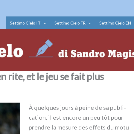
Settimo Cielo IT
Settimo Cielo FR
Settimo Cielo EN
rite, et le jeu se fait plus
À quel­ques jours à pei­ne de sa publi­
ca­tion, il est enco­re un peu tôt pour
pren­dre la mesu­re des effe­ts du motu