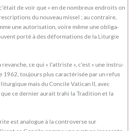
 c’était de voir que « en de nom­breux endroi­ts on
e­scrip­tions du nou­veau mis­sel ; au con­trai­re,
om­me une auto­ri­sa­tion, voi­re même une obli­ga­
a sou­vent por­té à des défor­ma­tions de la Liturgie
revan­che, ce qui « l’attriste », c’est « une instru­
 1962, tou­jours plus carac­té­ri­sée par un refus
 litur­gi­que mais du Concile Vatican II, avec
 que ce der­nier aurait tra­hi la Tradition et la
rite est ana­lo­gue à la con­tro­ver­se sur
lisent ce Concile com­me une rup­tu­re inac­cep­ta­