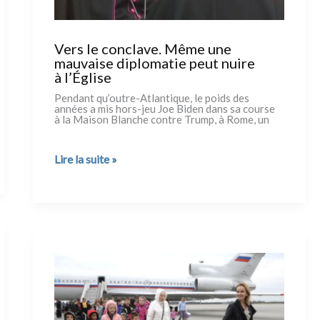
Vers le conclave. Même une
mauvaise diplomatie peut nuire
à l’Église
Pendant qu’outre-Atlantique, le poids des
années a mis hors-jeu Joe Biden dans sa cour­se
à la Maison Blanche con­tre Trump, à Rome, un
Vers
Lire la suite »
le
conclave.
Même
une
mauvaise
diplomatie
peut
nuire
à l’Église