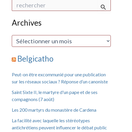
R
e
c
h
Archives
e
r
c
A
h
r
e
c
r
h
Belgicatho
i
:
v
e
Peut-on être excommunié pour une publication
s
sur les réseaux sociaux ? Réponse d’un canoniste
Saint Sixte II, le martyre d'un pape et de ses
compagnons (7 août)
Les 200 martyrs du monastère de Cardena
La facilité avec laquelle les stéréotypes
antichrétiens peuvent influencer le débat public