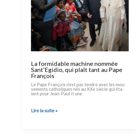
du
patriarche
de
Moscou
La formidable machine nommée
Sant’Egidio, qui plaît tant au Pape
François
Le Pape François n’est pas ten­dre avec les mou­
ve­men­ts catho­li­ques nés au XXe siè­cle qui éta­
ient pour Jean-Paul II une
La
Lire la suite »
formidable
machine
nommée
Sant’Egidio,
qui