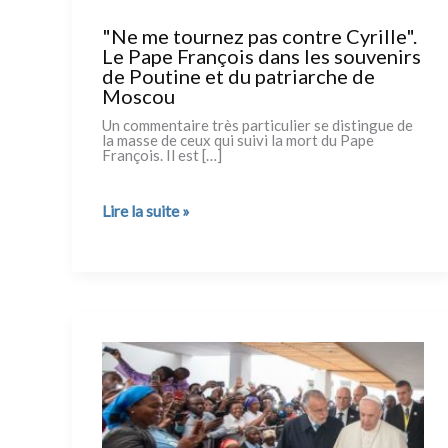
"Ne me tournez pas contre Cyrille".
Le Pape François dans les souvenirs
de Poutine et du patriarche de
Moscou
Un com­men­tai­re très par­ti­cu­lier se distin­gue de
la mas­se de ceux qui sui­vi la mort du Pape
François. Il est […]
"Ne
Lire la suite »
me
tournez
pas
contre
Cyrille".
Le
Pape
François
dans
les
souvenirs
de
Poutine
et