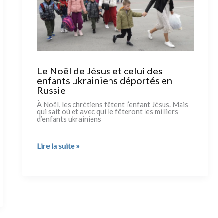
Le Noël de Jésus et celui des
enfants ukrainiens déportés en
Russie
À Noël, les chré­tiens fêtent l’enfant Jésus. Mais
qui sait où et avec qui le fête­ront les mil­liers
d’enfants ukrai­niens
Le
Lire la suite »
Noël
de
Jésus
et
celui
des
enfants
ukrainiens
déportés