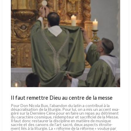
Il faut remettre Dieu au centre de la messe
Pour Don Nicola Bux, l’abandon du latin a con­tri­bué à la
désa­cra­li­sa­tion de la litur­gie. Pour lui, on a mis un accent exa­
gé­ré sur la Dernière Cène pour en fai­re un repas au détri­ment
du carac­tè­re cosmi­que, rédemp­teur et sacri­fi­ciel de la Messe.
Il faut donc restau­rer la disci­pli­ne en matiè­re de musi­que
sacrée et des canons de l’art sacré, deux aspec­ts étroi­te­
ment liés à la litur­gie. La « réfor­me de la réfor­me » vou­lue par