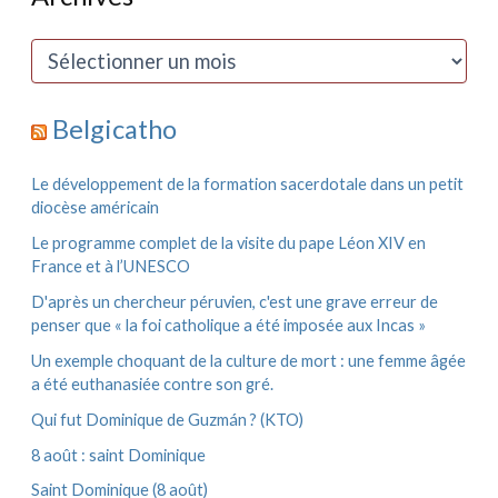
e
r
c
A
h
r
e
c
r
h
Belgicatho
i
:
v
e
Le développement de la formation sacerdotale dans un petit
s
diocèse américain
Le programme complet de la visite du pape Léon XIV en
France et à l’UNESCO
D'après un chercheur péruvien, c'est une grave erreur de
penser que « la foi catholique a été imposée aux Incas »
Un exemple choquant de la culture de mort : une femme âgée
a été euthanasiée contre son gré.
Qui fut Dominique de Guzmán ? (KTO)
8 août : saint Dominique
Saint Dominique (8 août)