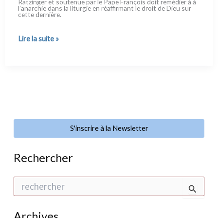
Ratzinger et sou­te­nue par le Pape François doit remé­dier à à
l’anarchie dans la litur­gie en réaf­fir­mant le droit de Dieu sur
cet­te der­niè­re.
Il
Lire la suite »
faut
remettre
Dieu
au
centre
de
la
messe
S'inscrire à la Newsletter
Rechercher
R
e
c
h
Archives