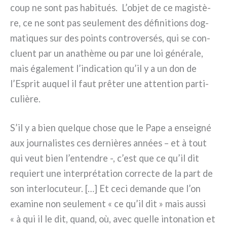
coup ne sont pas habi­tués. L’objet de ce magi­stè­
re, ce ne sont pas seu­le­ment des défi­ni­tions dog­
ma­ti­ques sur des poin­ts con­tro­ver­sés, qui se con­
cluent par un ana­thè­me ou par une loi géné­ra­le,
mais éga­le­ment l’indication qu’il y a un don de
l’Esprit auquel il faut prê­ter une atten­tion par­ti­
cu­liè­re.
S’il y a bien quel­que cho­se que le Pape a ensei­gné
aux jour­na­li­stes ces der­niè­res années – et à tout
qui veut bien l’entendre -, c’est que ce qu’il dit
requiert une inter­pré­ta­tion cor­rec­te de la part de
son inter­lo­cu­teur. […] Et ceci deman­de que l’on
exa­mi­ne non seu­le­ment « ce qu’il dit » mais aus­si
« à qui il le dit, quand, où, avec quel­le into­na­tion et