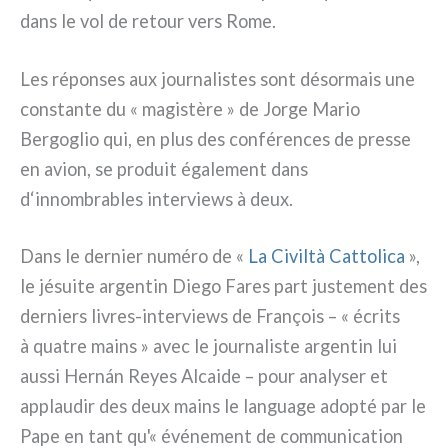
dans le vol de retour vers Rome.
Les répon­ses aux jour­na­li­stes sont désor­mais une
con­stan­te du « magi­stè­re » de Jorge Mario
Bergoglio qui, en plus des con­fé­ren­ces de pres­se
en avion, se pro­duit éga­le­ment dans
d‘innombrables inter­views à deux.
Dans le der­nier numé­ro de «
La Civiltà Cattolica
»,
le jésui­te argen­tin Diego Fares part juste­ment des
der­niers livres-interviews de François – « écri­ts
à qua­tre mains » avec le jour­na­li­ste argen­tin lui
aus­si Hernán Reyes Alcaide – pour ana­ly­ser et
applau­dir des deux mains le lan­gua­ge adop­té par le
Pape en tant qu'« évé­ne­ment de com­mu­ni­ca­tion