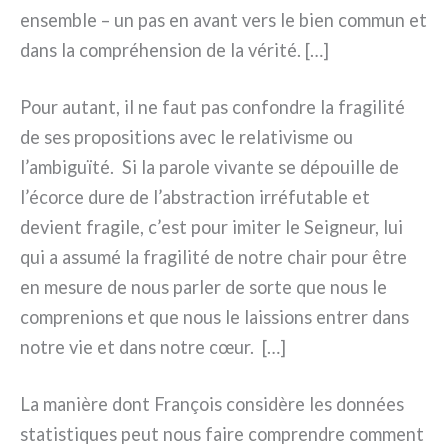
ensem­ble – un pas en avant vers le bien com­mun et
dans la com­pré­hen­sion de la véri­té. […]
Pour autant, il ne faut pas con­fon­dre la fra­gi­li­té
de ses pro­po­si­tions avec le rela­ti­vi­sme ou
l’ambiguïté. Si la paro­le vivan­te se dépouil­le de
l’écorce dure de l’abstraction irré­fu­ta­ble et
devient fra­gi­le, c’est pour imi­ter le Seigneur, lui
qui a assu­mé la fra­gi­li­té de notre chair pour être
en mesu­re de nous par­ler de sor­te que nous le
com­pre­nions et que nous le lais­sions entrer dans
notre vie et dans notre cœur. […]
La maniè­re dont François con­si­dè­re les don­nées
sta­ti­sti­ques peut nous fai­re com­pren­dre com­ment