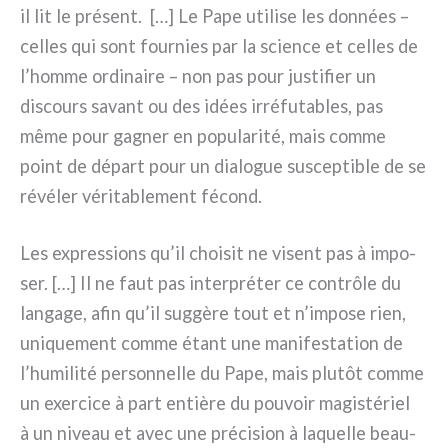
il lit le pré­sent. […] Le Pape uti­li­se les don­nées –
cel­les qui sont four­nies par la scien­ce et cel­les de
l’homme ordi­nai­re – non pas pour justi­fier un
discours savant ou des idées irré­fu­ta­bles, pas
même pour gagner en popu­la­ri­té, mais com­me
point de départ pour un dia­lo­gue suscep­ti­ble de se
révé­ler véri­ta­ble­ment fécond.
Les expres­sions qu’il choi­sit ne visent pas à impo­
ser. […] Il ne faut pas inter­pré­ter ce con­trô­le du
lan­ga­ge, afin qu’il sug­gè­re tout et n’impose rien,
uni­que­ment com­me étant une mani­fe­sta­tion de
l’humilité per­son­nel­le du Pape, mais plu­tôt com­me
un exer­ci­ce à part entiè­re du pou­voir magi­sté­riel
à un niveau et avec une pré­ci­sion à laquel­le beau­