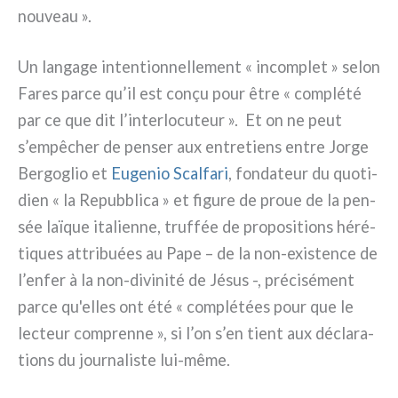
nou­veau ».
Un lan­ga­ge inten­tion­nel­le­ment « incom­plet » selon
Fares par­ce qu’il est conçu pour être « com­plé­té
par ce que dit l’interlocuteur ». Et on ne peut
s’empêcher de pen­ser aux entre­tiens entre Jorge
Bergoglio et
Eugenio Scalfari
, fon­da­teur du quo­ti­
dien « la Repubblica » et figu­re de proue de la pen­
sée laï­que ita­lien­ne, truf­fée de pro­po­si­tions héré­
ti­ques attri­buées au Pape – de la non-existence de
l’enfer à la non-divinité de Jésus -, pré­ci­sé­ment
par­ce qu'elles ont été « com­plé­tées pour que le
lec­teur com­pren­ne », si l’on s’en tient aux décla­ra­
tions du jour­na­li­ste lui-même.