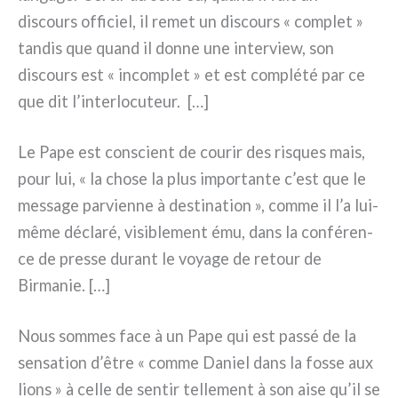
discours offi­ciel, il remet un discours « com­plet »
tan­dis que quand il don­ne une inter­view, son
discours est « incom­plet » et est com­plé­té par ce
que dit l’interlocuteur. […]
Le Pape est con­scient de cou­rir des risques mais,
pour lui, « la cho­se la plus impor­tan­te c’est que le
mes­sa­ge par­vien­ne à desti­na­tion », com­me il l’a lui-
même décla­ré, visi­ble­ment ému, dans la con­fé­ren­
ce de pres­se durant le voya­ge de retour de
Birmanie. […]
Nous som­mes face à un Pape qui est pas­sé de la
sen­sa­tion d’être « com­me Daniel dans la fos­se aux
lions » à cel­le de sen­tir tel­le­ment à son aise qu’il se