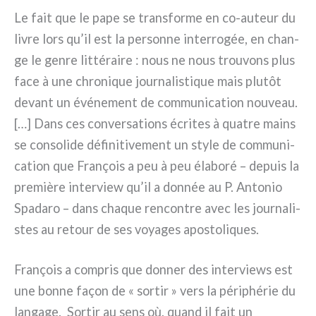
Le fait que le pape se tran­sfor­me en co-auteur du
livre lors qu’il est la per­son­ne inter­ro­gée, en chan­
ge le gen­re lit­té­rai­re : nous ne nous trou­vons plus
face à une chro­ni­que jour­na­li­sti­que mais plu­tôt
devant un évé­ne­ment de com­mu­ni­ca­tion nou­veau.
[…] Dans ces con­ver­sa­tions écri­tes à qua­tre mains
se con­so­li­de défi­ni­ti­ve­ment un sty­le de com­mu­ni­
ca­tion que François a peu à peu éla­bo­ré – depuis la
pre­miè­re inter­view qu’il a don­née au P. Antonio
Spadaro – dans cha­que ren­con­tre avec les jour­na­li­
stes au retour de ses voya­ges apo­sto­li­ques.
François a com­pris que don­ner des inter­views est
une bon­ne façon de « sor­tir » vers la péri­phé­rie du
lan­ga­ge. Sortir au sens où, quand il fait un