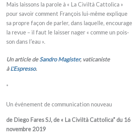
Mais lais­sons la paro­le à « La Civiltà Cattolica »
pour savoir com­ment François lui-même expli­que
sa pro­pre façon de par­ler, dans laquel­le, encou­ra­ge
la revue – il faut le lais­ser nager « com­me un pois­
son dans l’eau ».
Un arti­cle de
Sandro Magister
, vati­ca­ni­ste
à
L'Espresso
.
*
Un événement de communication nouveau
de Diego Fares SJ, de « La Civiltà Cattolica” du 16
novem­bre 2019