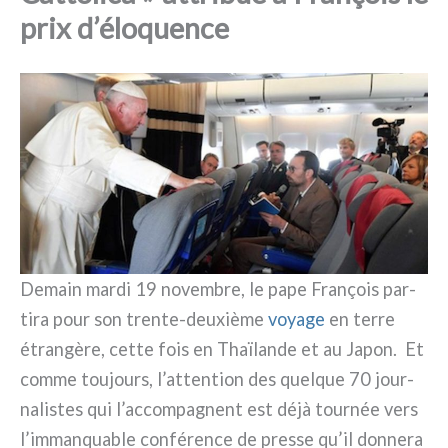
prix d’éloquence
Demain mar­di 19 novem­bre, le pape François par­
ti­ra pour son trente-deuxième
voya­ge
en ter­re
étran­gè­re, cet­te fois en Thaïlande et au Japon. Et
com­me tou­jours, l’attention des quel­que 70 jour­
na­li­stes qui l’accompagnent est déjà tour­née vers
l’immanquable con­fé­ren­ce de pres­se qu’il don­ne­ra