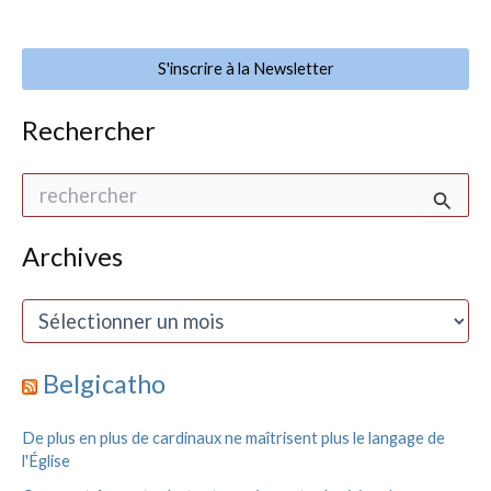
S'inscrire à la Newsletter
Rechercher
R
e
c
h
Archives
e
r
A
c
r
h
c
e
h
Belgicatho
r
i
v
:
De plus en plus de cardinaux ne maîtrisent plus le langage de
e
l'Église
s