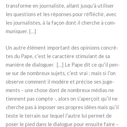
tran­sfor­me en jour­na­li­ste, allant jusqu’à uti­li­ser
les que­stions et les répon­ses pour réflé­chir, avec
les jour­na­li­stes, à la façon dont il cher­che à com­
mu­ni­quer. […]
Un autre élé­ment impor­tant des opi­nions con­crè­
tes du Pape, c’est le carac­tè­re sti­mu­lant de sa
maniè­re de dia­lo­guer. […] Le Pape dit ce qu’il pen­
se sur de nom­breux suje­ts, c’est vrai ; mais si l’on
obser­ve com­ment il modè­re et pré­ci­se ses juge­
men­ts – une cho­se dont de nom­breux médias ne
tien­nent pas comp­te -, alors on s‘aperçoit qu’il ne
cher­che pas à impo­ser ses pro­pres idées mais qu’il
teste le ter­rain sur lequel l’autre lui per­met de
poser le pied dans le dia­lo­gue pour ensui­te fai­re –