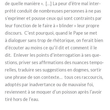
de quel­le maniè­re ». […] La peur d’être mal inter­
pré­té con­duit de nom­breu­ses per­son­nes à ne pas
s’exprimer et pous­se ceux qui sont con­train­ts par
leur fonc­tion de le fai­re à « blin­der » leur pro­pre
discours. C’est pour­quoi, quand le Pape se met
à dia­lo­guer sans trop de rhé­to­ri­que, on ferait bien
d’écouter au moins ce qu’il dit et com­ment il le
dit. Enlever les poin­ts d’interrogation à ses que­
stions, pri­ver ses affir­ma­tions des nuan­ces tem­po­
rel­les, tra­dui­re ses sug­ge­stions en dog­mes, sor­tir
une phra­se de son con­tex­te… tous ces rac­cour­cis,
adop­tés par inad­ver­tan­ce ou de mau­vai­se foi,
revien­nent à se moquer d’un pois­son après l’avoir
tiré hors de l’eau.