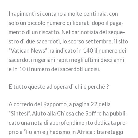
I rapi­men­ti si con­ta­no a mol­te cen­ti­na­ia, con
solo un pic­co­lo nume­ro di libe­ra­ti dopo il paga­
men­to di un riscat­to. Nel dar noti­zia del seque­
stro di due sacer­do­ti, lo scor­so set­tem­bre, il sito
“Vatican News” ha indi­ca­to in 140 il nume­ro dei
sacer­do­ti nige­ria­ni rapi­ti negli ulti­mi die­ci anni
e in 10 il nume­ro dei sacer­do­ti ucci­si.
E tut­to que­sto ad ope­ra di chi e per­ché ?
A cor­re­do del Rapporto, a pagi­na 22 del­la
“Sintesi”, Aiuto alla Chiesa che Soffre ha pub­bli­
ca­to una nota di appro­fon­di­men­to dedi­ca­ta pro­
prio a “Fulani e jiha­di­smo in Africa : tra retag­gi