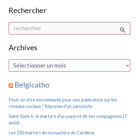
Rechercher
R
e
c
h
Archives
e
r
c
A
h
r
e
c
r
h
Belgicatho
i
:
v
e
Peut-on être excommunié pour une publication sur les
s
réseaux sociaux ? Réponse d’un canoniste
Saint Sixte II, le martyre d'un pape et de ses compagnons (7
août)
Les 200 martyrs du monastère de Cardena