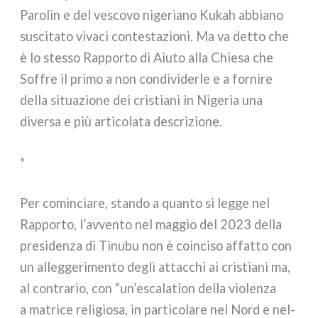
Parolin e del vesco­vo nige­ria­no Kukah abbia­no
susci­ta­to viva­ci con­te­sta­zio­ni. Ma va det­to che
è lo stes­so Rapporto di Aiuto alla Chiesa che
Soffre il pri­mo a non con­di­vi­der­le e a for­ni­re
del­la situa­zio­ne dei cri­stia­ni in Nigeria una
diver­sa e più arti­co­la­ta descri­zio­ne.
*
Per comin­cia­re, stan­do a quan­to si leg­ge nel
Rapporto, l’avvento nel mag­gio del 2023 del­la
pre­si­den­za di Tinubu non è coin­ci­so affat­to con
un alleg­ge­ri­men­to degli attac­chi ai cri­stia­ni ma,
al con­tra­rio, con “un’escalation del­la vio­len­za
a matri­ce reli­gio­sa, in par­ti­co­la­re nel Nord e nel­