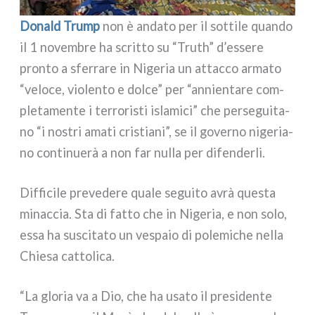
Donald Trump
non è anda­to per il sot­ti­le quan­do
il 1 novem­bre ha scrit­to su “Truth” d’essere
pron­to a sfer­ra­re in Nigeria un attac­co arma­to
“velo­ce, vio­len­to e dol­ce” per “annien­ta­re com­
ple­ta­men­te i ter­ro­ri­sti isla­mi­ci” che per­se­gui­ta­
no “i nostri ama­ti cri­stia­ni”, se il gover­no nige­ria­
no con­ti­nue­rà a non far nul­la per difen­der­li.
Difficile pre­ve­de­re qua­le segui­to avrà que­sta
minac­cia. Sta di fat­to che in Nigeria, e non solo,
essa ha susci­ta­to un vespa­io di pole­mi­che nel­la
Chiesa cat­to­li­ca.
“La glo­ria va a Dio, che ha usa­to il pre­si­den­te