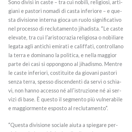
Sono divi­si in caste – tra cui nobi­li, reli­gio­si, arti­
gia­ni e pasto­ri noma­di di casta infe­rio­re – e que­
sta divi­sio­ne inter­na gio­ca un ruo­lo signi­fi­ca­ti­vo
nel pro­ces­so di reclu­ta­men­to jiha­di­sta. “Le caste
ele­va­te, tra cui l’aristocrazia reli­gio­sa o nobi­lia­re
lega­ta agli anti­chi emi­ra­ti e calif­fa­ti, con­trol­la­no
la ter­ra e domi­na­no la poli­ti­ca, e nel­la mag­gior
par­te dei casi si oppon­go­no al jiha­di­smo. Mentre
le caste infe­rio­ri, costi­tui­te da gio­va­ni pasto­ri
sen­za ter­ra, spes­so discen­den­ti da ser­vi o schia­
vi, non han­no acces­so né all’istruzione né ai ser­
vi­zi di base. È que­sto il seg­men­to più vul­ne­ra­bi­le
e mag­gior­men­te espo­sto al reclu­ta­men­to”.
“Questa divi­sio­ne socia­le aiu­ta a spie­ga­re per­