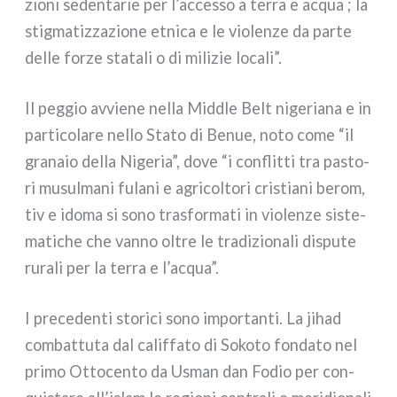
zio­ni seden­ta­rie per l’accesso a ter­ra e acqua ; la
stig­ma­tiz­za­zio­ne etni­ca e le vio­len­ze da par­te
del­le for­ze sta­ta­li o di mili­zie loca­li”.
Il peg­gio avvie­ne nel­la Middle Belt nige­ria­na e in
par­ti­co­la­re nel­lo Stato di Benue, noto come “il
gra­na­io del­la Nigeria”, dove “i con­flit­ti tra pasto­
ri musul­ma­ni fula­ni e agri­col­to­ri cri­stia­ni berom,
tiv e ido­ma si sono tra­sfor­ma­ti in vio­len­ze siste­
ma­ti­che che van­no oltre le tra­di­zio­na­li dispu­te
rura­li per la ter­ra e l’acqua”.
I pre­ce­den­ti sto­ri­ci sono impor­tan­ti. La jihad
com­bat­tu­ta dal calif­fa­to di Sokoto fon­da­to nel
pri­mo Ottocento da Usman dan Fodio per con­