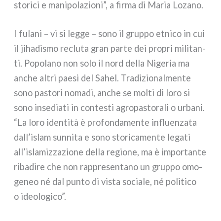
sto­ri­ci e mani­po­la­zio­ni”, a fir­ma di Maria Lozano.
I fula­ni – vi si leg­ge – sono il grup­po etni­co in cui
il jiha­di­smo reclu­ta gran par­te dei pro­pri mili­tan­
ti. Popolano non solo il nord del­la Nigeria ma
anche altri pae­si del Sahel. Tradizionalmente
sono pasto­ri noma­di, anche se mol­ti di loro si
sono inse­dia­ti in con­te­sti agro­pa­sto­ra­li o urba­ni.
“La loro iden­ti­tà è pro­fon­da­men­te influen­za­ta
dall’islam sun­ni­ta e sono sto­ri­ca­men­te lega­ti
all’islamizzazione del­la regio­ne, ma è impor­tan­te
riba­di­re che non rap­pre­sen­ta­no un grup­po omo­
ge­neo né dal pun­to di vista socia­le, né poli­ti­co
o ideo­lo­gi­co”.