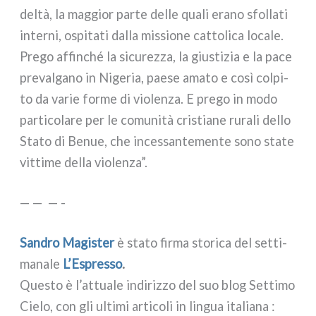
del­tà, la mag­gior par­te del­le qua­li era­no sfol­la­ti
inter­ni, ospi­ta­ti dal­la mis­sio­ne cat­to­li­ca loca­le.
Prego affin­ché la sicu­rez­za, la giu­sti­zia e la pace
pre­val­ga­no in Nigeria, pae­se ama­to e così col­pi­
to da varie for­me di vio­len­za. E pre­go in modo
par­ti­co­la­re per le comu­ni­tà cri­stia­ne rura­li del­lo
Stato di Benue, che inces­san­te­men­te sono sta­te
vit­ti­me del­la vio­len­za”.
— — — -
Sandro Magister
è sta­to fir­ma sto­ri­ca del set­ti­
ma­na­le
L’Espresso
.
Questo è l’attuale indi­riz­zo del suo blog Settimo
Cielo, con gli ulti­mi arti­co­li in lin­gua ita­lia­na :