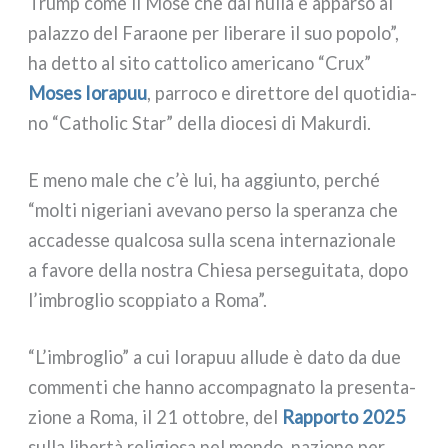
Trump come il Mosè che dal nul­la è appar­so al
palaz­zo del Faraone per libe­ra­re il suo popo­lo”,
ha det­to al sito cat­to­li­co ame­ri­ca­no “Crux”
Moses Iorapuu
, par­ro­co e diret­to­re del quo­ti­dia­
no “Catholic Star” del­la dio­ce­si di Makurdi.
E meno male che c’è lui, ha aggiun­to, per­ché
“mol­ti nige­ria­ni ave­va­no per­so la spe­ran­za che
acca­des­se qual­co­sa sul­la sce­na inter­na­zio­na­le
a favo­re del­la nostra Chiesa per­se­gui­ta­ta, dopo
l’imbroglio scop­pia­to a Roma”.
“L’imbroglio” a cui Iorapuu allu­de è dato da due
com­men­ti che han­no accom­pa­gna­to la pre­sen­ta­
zio­ne a Roma, il 21 otto­bre, del
Rapporto 2025
sul­la liber­tà reli­gio­sa nel mon­do, nazio­ne per