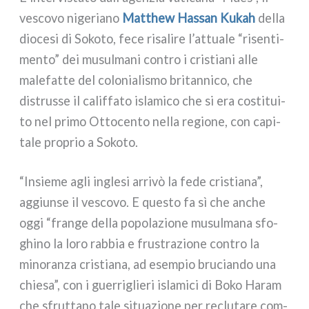
vesco­vo nige­ria­no
Matthew Hassan Kukah
del­la
dio­ce­si di Sokoto, fece risa­li­re l’attuale “risen­ti­
men­to” dei musul­ma­ni con­tro i cri­stia­ni alle
male­fat­te del colo­nia­li­smo bri­tan­ni­co, che
distrus­se il calif­fa­to isla­mi­co che si era costi­tui­
to nel pri­mo Ottocento nel­la regio­ne, con capi­
ta­le pro­prio a Sokoto.
“Insieme agli ingle­si arri­vò la fede cri­stia­na”,
aggiun­se il vesco­vo. E que­sto fa sì che anche
oggi “fran­ge del­la popo­la­zio­ne musul­ma­na sfo­
ghi­no la loro rab­bia e fru­stra­zio­ne con­tro la
mino­ran­za cri­stia­na, ad esem­pio bru­cian­do una
chie­sa”, con i guer­ri­glie­ri isla­mi­ci di Boko Haram
che sfrut­ta­no tale situa­zio­ne per reclu­ta­re com­