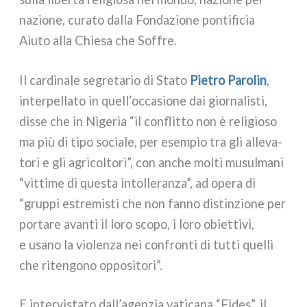
nazio­ne, cura­to dal­la Fondazione pon­ti­fi­cia
Aiuto alla Chiesa che Soffre.
Il car­di­na­le segre­ta­rio di Stato
Pietro Parolin
,
inter­pel­la­to in quell’occasione dai gior­na­li­sti,
dis­se che in Nigeria “il con­flit­to non è reli­gio­so
ma più di tipo socia­le, per esem­pio tra gli alle­va­
to­ri e gli agri­col­to­ri”, con anche mol­ti musul­ma­ni
“vit­ti­me di que­sta intol­le­ran­za”, ad ope­ra di
“grup­pi estre­mi­sti che non fan­no distin­zio­ne per
por­ta­re avan­ti il loro sco­po, i loro obiet­ti­vi,
e usa­no la vio­len­za nei con­fron­ti di tut­ti quel­li
che riten­go­no oppo­si­to­ri”.
E inter­vi­sta­to dall’agenzia vati­ca­na “Fides”, il