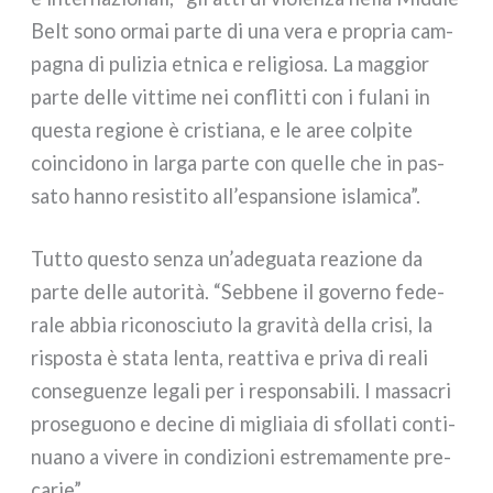
Belt sono ormai par­te di una vera e pro­pria cam­
pa­gna di puli­zia etni­ca e reli­gio­sa. La mag­gior
par­te del­le vit­ti­me nei con­flit­ti con i fula­ni in
que­sta regio­ne è cri­stia­na, e le aree col­pi­te
coin­ci­do­no in lar­ga par­te con quel­le che in pas­
sa­to han­no resi­sti­to all’espansione isla­mi­ca”.
Tutto que­sto sen­za un’adeguata rea­zio­ne da
par­te del­le auto­ri­tà. “Sebbene il gover­no fede­
ra­le abbia rico­no­sciu­to la gra­vi­tà del­la cri­si, la
rispo­sta è sta­ta len­ta, reat­ti­va e pri­va di rea­li
con­se­guen­ze lega­li per i respon­sa­bi­li. I mas­sa­cri
pro­se­guo­no e deci­ne di miglia­ia di sfol­la­ti con­ti­
nua­no a vive­re in con­di­zio­ni estre­ma­men­te pre­
ca­rie”.