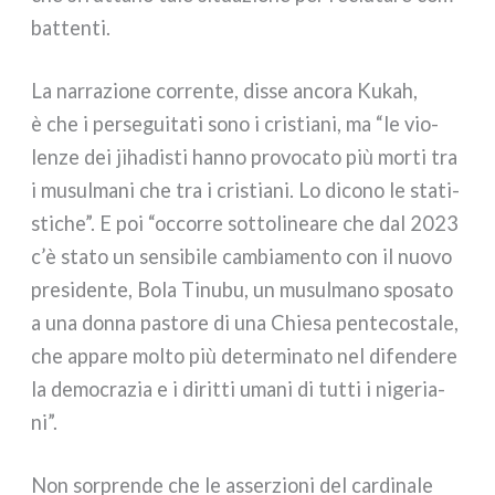
bat­ten­ti.
La nar­ra­zio­ne cor­ren­te, dis­se anco­ra Kukah,
è che i per­se­gui­ta­ti sono i cri­stia­ni, ma “le vio­
len­ze dei jiha­di­sti han­no pro­vo­ca­to più mor­ti tra
i musul­ma­ni che tra i cri­stia­ni. Lo dico­no le sta­ti­
sti­che”. E poi “occor­re sot­to­li­nea­re che dal 2023
c’è sta­to un sen­si­bi­le cam­bia­men­to con il nuo­vo
pre­si­den­te, Bola Tinubu, un musul­ma­no spo­sa­to
a una don­na pasto­re di una Chiesa pen­te­co­sta­le,
che appa­re mol­to più deter­mi­na­to nel difen­de­re
la demo­cra­zia e i dirit­ti uma­ni di tut­ti i nige­ria­
ni”.
Non sor­pren­de che le asser­zio­ni del car­di­na­le