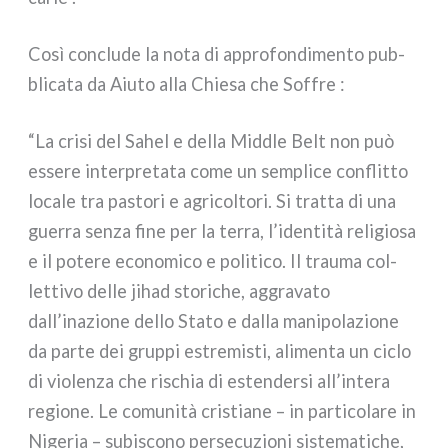
Così con­clu­de la nota di appro­fon­di­men­to pub­
bli­ca­ta da Aiuto alla Chiesa che Soffre :
“La cri­si del Sahel e del­la Middle Belt non può
esse­re inter­pre­ta­ta come un sem­pli­ce con­flit­to
loca­le tra pasto­ri e agri­col­to­ri. Si trat­ta di una
guer­ra sen­za fine per la ter­ra, l’identità reli­gio­sa
e il pote­re eco­no­mi­co e poli­ti­co. Il trau­ma col­
let­ti­vo del­le jihad sto­ri­che, aggra­va­to
dall’inazione del­lo Stato e dal­la mani­po­la­zio­ne
da par­te dei grup­pi estre­mi­sti, ali­men­ta un ciclo
di vio­len­za che rischia di esten­der­si all’intera
regio­ne. Le comu­ni­tà cri­stia­ne – in par­ti­co­la­re in
Nigeria – subi­sco­no per­se­cu­zio­ni siste­ma­ti­che,