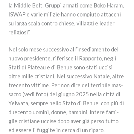
la Middle Belt. Gruppi arma­ti come Boko Haram,
ISWAP e varie mili­zie han­no com­piu­to attac­chi
su lar­ga sca­la con­tro chie­se, vil­lag­gi e lea­der
reli­gio­si”.
Nel solo mese suc­ces­si­vo all’insediamento del
nuo­vo pre­si­den­te, rife­ri­sce il Rapporto, negli
Stati di Plateau e di Benue sono sta­ti ucci­si
oltre mil­le cri­stia­ni. Nel suc­ces­si­vo Natale, altre
tre­cen­to vit­ti­me. Per non dire del ter­ri­bi­le mas­
sa­cro (vedi foto) del giu­gno 2025 nel­la cit­tà di
Yelwata, sem­pre nel­lo Stato di Benue, con più di
due­cen­to uomi­ni, don­ne, bam­bi­ni, inte­re fami­
glie cri­stia­ne ucci­se dopo aver già per­so tut­to
ed esse­re lì fug­gi­te in cer­ca di un ripa­ro.