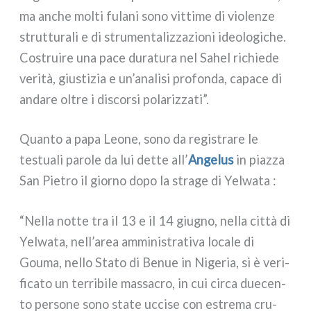
ma anche mol­ti fula­ni sono vit­ti­me di vio­len­ze
strut­tu­ra­li e di stru­men­ta­liz­za­zio­ni ideo­lo­gi­che.
Costruire una pace dura­tu­ra nel Sahel richie­de
veri­tà, giu­sti­zia e un’analisi pro­fon­da, capa­ce di
anda­re oltre i discor­si pola­riz­za­ti”.
Quanto a papa Leone, sono da regi­stra­re le
testua­li paro­le da lui det­te all’
Angelus
in piaz­za
San Pietro il gior­no dopo la stra­ge di Yelwata :
“Nella not­te tra il 13 e il 14 giu­gno, nel­la cit­tà di
Yelwata, nell’area ammi­ni­stra­ti­va loca­le di
Gouma, nel­lo Stato di Benue in Nigeria, si è veri­
fi­ca­to un ter­ri­bi­le mas­sa­cro, in cui cir­ca due­cen­
to per­so­ne sono sta­te ucci­se con estre­ma cru­