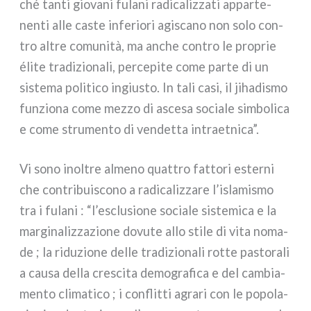
ché tan­ti gio­va­ni fula­ni radi­ca­liz­za­ti appar­te­
nen­ti alle caste infe­rio­ri agi­sca­no non solo con­
tro altre comu­ni­tà, ma anche con­tro le pro­prie
éli­te tra­di­zio­na­li, per­ce­pi­te come par­te di un
siste­ma poli­ti­co ingiu­sto. In tali casi, il jiha­di­smo
fun­zio­na come mez­zo di asce­sa socia­le sim­bo­li­ca
e come stru­men­to di ven­det­ta intraet­ni­ca”.
Vi sono inol­tre alme­no quat­tro fat­to­ri ester­ni
che con­tri­bui­sco­no a radi­ca­liz­za­re l’islamismo
tra i fula­ni : “l’esclusione socia­le siste­mi­ca e la
mar­gi­na­liz­za­zio­ne dovu­te allo sti­le di vita noma­
de ; la ridu­zio­ne del­le tra­di­zio­na­li rot­te pasto­ra­li
a cau­sa del­la cre­sci­ta demo­gra­fi­ca e del cam­bia­
men­to cli­ma­ti­co ; i con­flit­ti agra­ri con le popo­la­