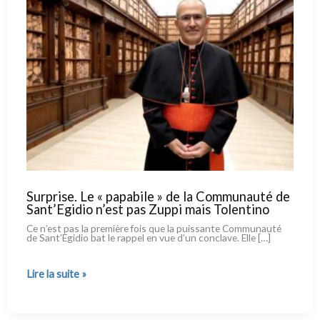
Surprise. Le « papabile » de la Communauté de
Sant’Egidio n’est pas Zuppi mais Tolentino
Ce n’est pas la pre­miè­re fois que la puis­san­te Communauté
de Sant’Egidio bat le rap­pel en vue d’un con­cla­ve. Elle […]
Surprise.
Lire la suite »
Le
« papabile »
de
la