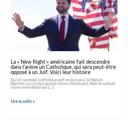
La « New Right » américaine fait descendre
dans l’arène un Catholique, qui sera peut-être
opposé à un Juif. Voici leur histoire
Qu’un can­di­dat catho­li­que soit en lice pour la Maison
Blanche, ça n’a plus grand-chose d’étonnant. Mais le catho­li­
ci­sme reven­di­qué par […]
La
Lire la suite »
« New
Right »
américaine
fait
descendre
dans