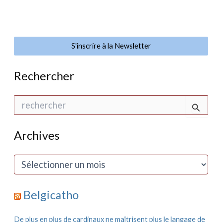
S'inscrire à la Newsletter
Rechercher
R
e
c
h
Archives
e
r
c
A
h
r
e
c
r
h
Belgicatho
i
:
v
e
De plus en plus de cardinaux ne maîtrisent plus le langage de