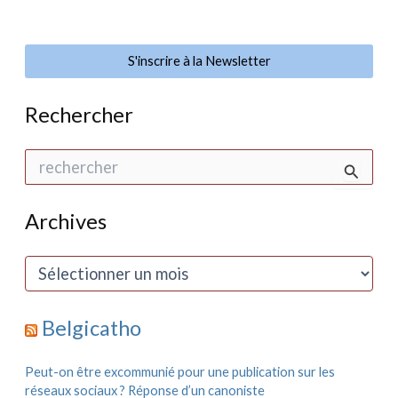
à Gaza.
Une
opinion
à contre-
courant
S'inscrire à la Newsletter
Rechercher
R
e
c
h
Archives
e
r
c
A
h
r
e
c
r
h
Belgicatho
i
:
v
e
Peut-on être excommunié pour une publication sur les
s
réseaux sociaux ? Réponse d’un canoniste