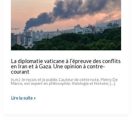
La diplomatie vaticane à l’épreuve des conflits
en Iran et à Gaza. Une opinion à contre-
courant
(s.m.) Je reçois et je publie. L’auteur de cet­te note, Pietro De
Marco, est expert en phi­lo­so­phie, théo­lo­gie et histoi­re, […]
La
Lire la suite »
diplomatie
vaticane
à l’épreuve
des
conflits
en
Iran
et