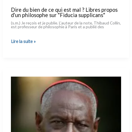
Dire du bien de ce qui est mal ? Libres propos
d'un philosophe sur "Fiducia supplicans"
(s.m.) Je reçois et je publie. L'auteur de la note, Thibaud Collin,
est pro­fes­seur de phi­lo­so­phie à Paris et a publié des
Dire
Lire la suite »
du
bien
de
ce
qui
est
mal ?
Libres
propos
d'un
philosophe
sur
"Fiducia
supplicans"