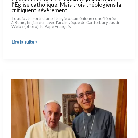
l’Église catholique. Mais trois théologiens la
critiquent sévèrement
Tout juste sor­ti d’une litur­gie œcu­mé­ni­que con­cé­lé­brée
à Rome, fin jan­vier, avec l’archevêque de Canterbury Justin
Welby (pho­to), le Pape François
La
Lire la suite »
« cancel
culture »
s’insinue
jusque
dans
l’Église
catholique.
Mais
trois
théologiens
la
critiquent
sévèrement