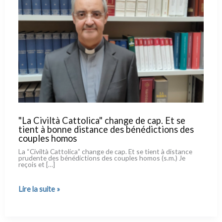
"La Civiltà Cattolica" change de cap. Et se
tient à bonne distance des bénédictions des
couples homos
La “Civiltà Cattolica” chan­ge de cap. Et se tient à distan­ce
pru­den­te des béné­dic­tions des cou­ples homos (s.m.) Je
reçois et […]
"La
Lire la suite »
Civiltà
Cattolica"
change
de