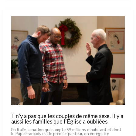
cap.
Et
se
tient
à bonne
distance
des
bénédictions
des
couples
homos
Il n’y a pas que les couples de même sexe. Il y a
aussi les familles que l’Église a oubliées
En Italie, la nation qui comp­te 59 mil­lions d’habitant et dont
le Pape François est le pre­mier pasteur, on enre­gi­stre