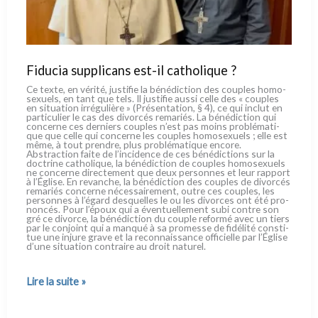
Fiducia supplicans est-il catholique ?
Ce tex­te, en véri­té, justi­fie la béné­dic­tion des cou­ples homo­
se­xuels, en tant que tels. Il justi­fie aus­si cel­le des « cou­ples
en situa­tion irré­gu­liè­re » (Présentation, § 4), ce qui inclut en
par­ti­cu­lier le cas des divor­cés rema­riés. La béné­dic­tion qui
con­cer­ne ces der­niers cou­ples n’est pas moins pro­blé­ma­ti­
que que cel­le qui con­cer­ne les cou­ples homo­se­xuels ; elle est
même, à tout pren­dre, plus pro­blé­ma­ti­que enco­re.
Abstraction fai­te de l’incidence de ces béné­dic­tions sur la
doc­tri­ne catho­li­que, la béné­dic­tion de cou­ples homo­se­xuels
ne con­cer­ne direc­te­ment que deux per­son­nes et leur rap­port
à l’Église. En revan­che, la béné­dic­tion des cou­ples de divor­cés
rema­riés con­cer­ne néces­sai­re­ment, outre ces cou­ples, les
per­son­nes à l’égard desquel­les le ou les divor­ces ont été pro­
non­cés. Pour l’époux qui a éven­tuel­le­ment subi con­tre son
gré ce divor­ce, la béné­dic­tion du cou­ple refor­mé avec un tiers
par le con­joint qui a man­qué à sa pro­mes­se de fidé­li­té con­sti­
tue une inju­re gra­ve et la recon­nais­san­ce offi­ciel­le par l’Église
d’une situa­tion con­trai­re au droit natu­rel.
Fiducia
Lire la suite »
supplicans
est-
il