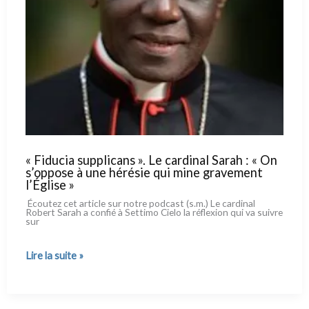
« Fiducia supplicans ». Le cardinal Sarah : « On
s’oppose à une hérésie qui mine gravement
l’Église »
Écoutez cet arti­cle sur notre pod­ca­st (s.m.) Le car­di­nal
Robert Sarah a con­fié à Settimo Cielo la réfle­xion qui va sui­vre
sur
« Fiducia
Lire la suite »
supplicans ».
Le
cardinal
Sarah :
« On