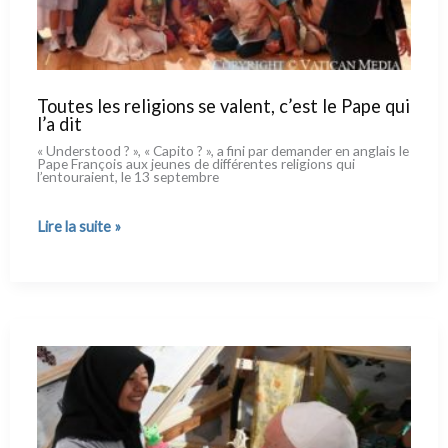
Toutes les religions se valent, c’est le Pape qui
l’a dit
« Understood ? », « Capito ? », a fini par deman­der en anglais le
Pape François aux jeu­nes de dif­fé­ren­tes reli­gions qui
l’entouraient, le 13 sep­tem­bre
Toutes
Lire la suite »
les
religions
se
valent,
c’est
le
Pape
qui
l’a
dit