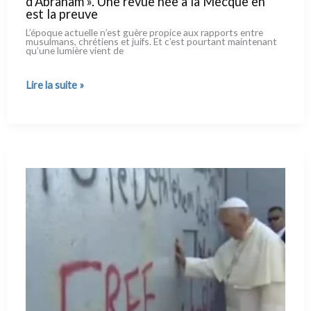
d’Abraham ». Une revue née à la Mecque en
est la preuve
L’époque actuel­le n’est guè­re pro­pi­ce aux rap­ports entre
musul­mans, chré­tiens et juifs. Et c’est pour­tant main­te­nant
qu’une lumiè­re vient de
Certains
Lire la suite »
croient
encore
aux
« accords
d’Abraham ».
Une
revue
née
à la
Mecque
en
est
la
preuve