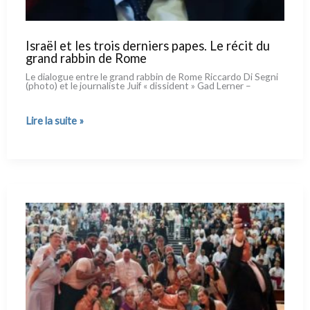
Israël et les trois derniers papes. Le récit du
grand rabbin de Rome
Le dia­lo­gue entre le grand rab­bin de Rome Riccardo Di Segni
(pho­to) et le jour­na­li­ste Juif « dis­si­dent » Gad Lerner –
Israël
Lire la suite »
et
les
trois
derniers
papes.
Le
récit
du
grand
rabbin
de
Rome