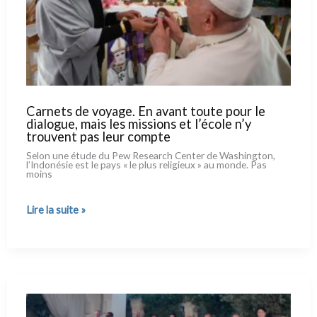
Carnets de voyage. En avant toute pour le
dialogue, mais les missions et l’école n’y
trouvent pas leur compte
Selon une étu­de du Pew Research Center de Washington,
l’Indonésie est le pays « le plus reli­gieux » au mon­de. Pas
moins
Carnets
Lire la suite »
de
voyage.
En
avant
toute
pour
le
dialogue,
mais
les