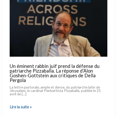
Un éminent rabbin juif prend la défense du
patriarche Pizzaballa. La réponse d’Alon
Goshen-Gottstein aux critiques de Della
Pergola
La let­tre pasto­ra­le, ample et den­se, du patriar­che latin de
Jérusalem, le car­di­nal Pierbattista Pizzaballa, publiée le 25
avril de […]
Un
Lire la suite »
éminent
rabbin