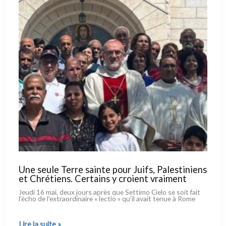
moins
dans
l’Église
Une seule Terre sainte pour Juifs, Palestiniens
et Chrétiens. Certains y croient vraiment
Jeudi 16 mai, deux jours après que Settimo Cielo se soit fait
l’écho de l’extraordinaire « lec­tio » qu’il avait tenue à Rome
Une
Lire la suite »