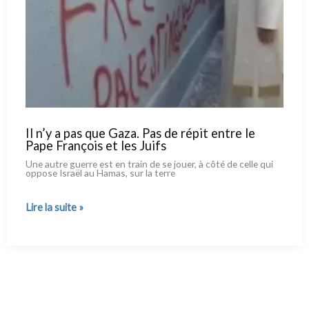
Il n’y a pas que Gaza. Pas de répit entre le
Pape François et les Juifs
Une autre guer­re est en train de se jouer, à côté de cel­le qui
oppo­se Israël au Hamas, sur la ter­re
Il
Lire la suite »
n’y
a pas
que
Gaza.
Pas
de
répit
entre
le
Pape