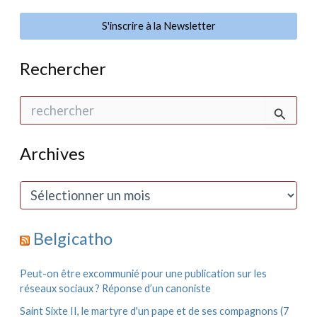
François
et
les
S'inscrire à la Newsletter
Juifs
Rechercher
R
e
c
h
Archives
e
r
c
A
h
r
e
c
r
h
Belgicatho
i
:
v
e
Peut-on être excommunié pour une publication sur les
s
réseaux sociaux ? Réponse d’un canoniste
Saint Sixte II, le martyre d'un pape et de ses compagnons (7