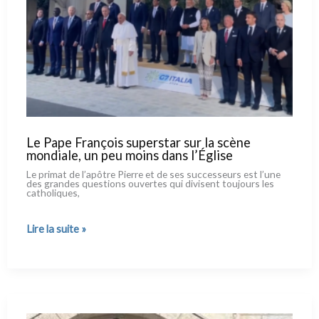
missions
et
l’école
n’y
trouvent
pas
leur
compte
Le Pape François superstar sur la scène
mondiale, un peu moins dans l’Église
Le pri­mat de l’apôtre Pierre et de ses suc­ces­seurs est l’une
des gran­des que­stions ouver­tes qui divi­sent tou­jours les
catho­li­ques,
Le
Lire la suite »
Pape
François
superstar
sur
la
scène
mondiale,
un
peu