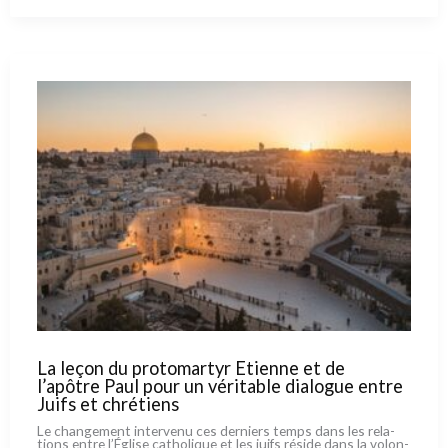
juif
prend
la
défense
du
patriarche
Pizzaballa.
La
réponse
d’Alon
Goshen-
Gottstein
aux
critiques
de
Della
Pergola
La leçon du protomartyr Etienne et de
l’apôtre Paul pour un véritable dialogue entre
Juifs et chrétiens
Le chan­ge­ment inter­ve­nu ces der­niers temps dans les rela­
tions entre l’Église catho­li­que et les juifs rési­de dans la volon­