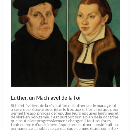
Luther, un Machiavel de la foi
Si l'effet évi­dent de la révo­lu­tion de Luther sur le maria­ge lui
a ser­vi de pré­tex­te pour jeter le froc aux orties ain­si que pour
per­met­tre aux prin­ces de répu­dier leurs épou­ses légi­ti­mes et
de vivre en poly­ga­mie, c'est sur­tout sur le plan de la doc­tri­ne
que tout allait pro­gres­si­ve­ment chan­ger. Il faut tou­jours
tenir comp­te d'un élé­ment impor­tant : Luther con­si­dé­rait en
per­ma­nen­ce la nobles­se ger­ma­ni­que com­me étant son inter­