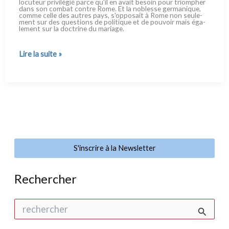
lo­cu­teur pri­vi­lé­gié par­ce qu'il en avait besoin pour triom­pher
dans son com­bat con­tre Rome. Et la nobles­se ger­ma­ni­que,
com­me cel­le des autres pays, s'opposait à Rome non seu­le­
ment sur des que­stions de poli­ti­que et de pou­voir mais éga­
le­ment sur la doc­tri­ne du maria­ge.
Luther,
Lire la suite »
un
Machiavel
de
la
foi
S'inscrire à la Newsletter
Rechercher
R
e
c