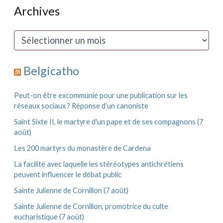
h
Archives
e
r
c
A
h
r
e
c
r
h
Belgicatho
i
:
v
e
Peut-on être excommunié pour une publication sur les
s
réseaux sociaux ? Réponse d’un canoniste
Saint Sixte II, le martyre d'un pape et de ses compagnons (7
août)
Les 200 martyrs du monastère de Cardena
La facilité avec laquelle les stéréotypes antichrétiens
peuvent influencer le débat public
Sainte Julienne de Cornillon (7 août)
Sainte Julienne de Cornillon, promotrice du culte
eucharistique (7 août)