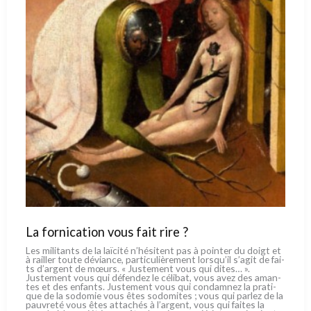
La fornication vous fait rire ?
Les mili­tan­ts de la laï­ci­té n’hésitent pas à poin­ter du doigt et
à rail­ler tou­te dévian­ce, par­ti­cu­liè­re­ment lorsqu’il s’agit de fai­
ts d’argent de mœurs. « Justement vous qui dites… ».
Justement vous qui défen­dez le céli­bat, vous avez des aman­
tes et des enfan­ts. Justement vous qui con­dam­nez la pra­ti­
que de la sodo­mie vous êtes sodo­mi­tes ; vous qui par­lez de la
pau­vre­té vous êtes atta­chés à l’argent, vous qui fai­tes la