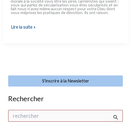
mora­le à la socié­té vous être les pires car­rié­ri­stes qui soient ;
vous qui par­lez de sécu­la­ri­sa­tion vous êtes sécu­la­ri­sés et en
fait nous n’avez même aucun respect pour votre Dieu dont
vous mépri­sez les pra­ti­ques de dévo­tion. Ils ont rai­son.
La
Lire la suite »
fornication
vous
fait
rire ?
S'inscrire à la Newsletter
Rechercher
R
e
c
h