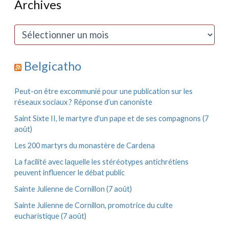
Archives
e
r
c
A
h
r
e
c
r
h
Belgicatho
i
:
v
e
Peut-on être excommunié pour une publication sur les
s
réseaux sociaux ? Réponse d’un canoniste
Saint Sixte II, le martyre d'un pape et de ses compagnons (7
août)
Les 200 martyrs du monastère de Cardena
La facilité avec laquelle les stéréotypes antichrétiens
peuvent influencer le débat public
Sainte Julienne de Cornillon (7 août)
Sainte Julienne de Cornillon, promotrice du culte
eucharistique (7 août)