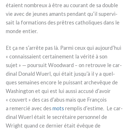
éta­ient nom­breux à être au cou­rant de sa dou­ble
vie avec de jeu­nes aman­ts pen­dant qu’il super­vi­
sait la for­ma­tions des prê­tres catho­li­ques dans le
mon­de entier.
Et ça ne s’arrête pas là. Parmi ceux qui aujourd’hui
« con­nais­sa­ient cer­tai­ne­ment la véri­té à son
sujet » — pour­suit Woodward – on retrou­ve le car­
di­nal Donald Wuerl, qui était jusqu’à il y a quel­
ques semai­nes enco­re le puis­sant arche­vê­que de
Washington et qui est lui aus­si accu­sé d’avoir
« cou­vert » des cas d’abus mais que François
a remer­cié avec des
mots
rem­plis d’estime. Le car­
di­nal Wuerl était le secré­tai­re per­son­nel de
Wright quand ce der­nier était évê­que de