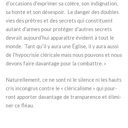
d’occasions d’exprimer sa colè­re, son indi­gna­tion,
sa hon­te et son dése­spoir. Le dan­ger des dou­bles
vies des prê­tres et des secre­ts qui con­sti­tuent
autant d’armes pour pro­té­ger d’autres secre­ts
devrait aujourd’hui appa­raî­tre évi­dent à tout le
mon­de. Tant qu’il y aura une Église, il y aura aus­si
de l’hypocrisie clé­ri­ca­le mais nous pou­vons et nous
devons fai­re davan­ta­ge pour la com­bat­tre. »
Naturellement, ce ne sont ni le silen­ce ni les hau­ts
cris incon­grus con­tre le « clé­ri­ca­li­sme » qui pour­
ront appor­ter davan­ta­ge de trans­pa­ren­ce et éli­mi­
ner ce fléau.