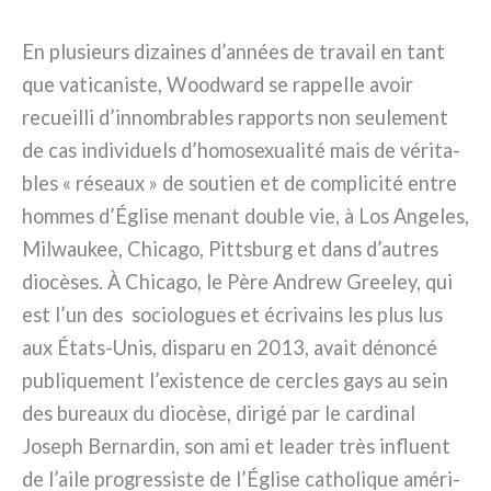
En plu­sieurs dizai­nes d’années de tra­vail en tant
que vati­ca­ni­ste, Woodward se rap­pel­le avoir
recueil­li d’innombrables rap­ports non seu­le­ment
de cas indi­vi­duels d’homosexualité mais de véri­ta­
bles « réseaux » de sou­tien et de com­pli­ci­té entre
hom­mes d’Église menant dou­ble vie, à Los Angeles,
Milwaukee, Chicago, Pittsburg et dans d’autres
dio­cè­ses. À Chicago, le Père Andrew Greeley, qui
est l’un des socio­lo­gues et écri­vains les plus lus
aux États-Unis, dispa­ru en 2013, avait dénon­cé
publi­que­ment l’existence de cer­cles gays au sein
des bureaux du dio­cè­se, diri­gé par le car­di­nal
Joseph Bernardin, son ami et lea­der très influent
de l’aile pro­gres­si­ste de l’Église catho­li­que amé­ri­