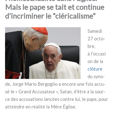
Mais le pape se tait et continue
d'incriminer le "cléricalisme"
Samedi
27 octo­
bre,
à l’occasi
on de la
clô­tu­re
du syno­
de, Jorge Mario Bergoglio a enco­re une fois accu­
sé le « Grand Accusateur », Satan, d’être à la sour­
ce des accu­sa­tions lan­cées con­tre lui, le pape, pour
attein­dre en réa­li­té la Mère Église.