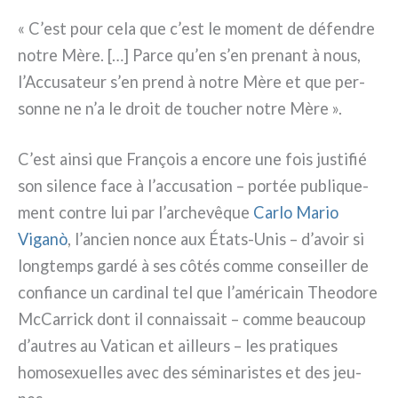
« C’est pour cela que c’est le moment de défen­dre
notre Mère. […] Parce qu’en s’en pre­nant à nous,
l’Accusateur s’en prend à notre Mère et que per­
son­ne ne n’a le droit de tou­cher notre Mère ».
C’est ain­si que François a enco­re une fois justi­fié
son silen­ce face à l’accusation – por­tée publi­que­
ment con­tre lui par l’archevêque
Carlo Mario
Viganò
, l’ancien non­ce aux États-Unis – d’avoir si
long­temps gar­dé à ses côtés com­me con­seil­ler de
con­fian­ce un car­di­nal tel que l’américain Theodore
McCarrick dont il con­nais­sait – com­me beau­coup
d’autres au Vatican et ail­leurs – les pra­ti­ques
homo­se­xuel­les avec des sémi­na­ri­stes et des jeu­