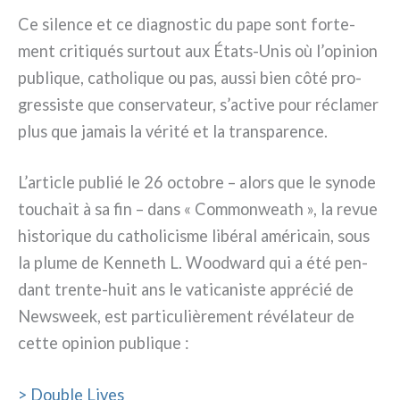
Ce silen­ce et ce dia­gno­stic du pape sont for­te­
ment cri­ti­qués sur­tout aux États-Unis où l’opinion
publi­que, catho­li­que ou pas, aus­si bien côté pro­
gres­si­ste que con­ser­va­teur, s’active pour récla­mer
plus que jamais la véri­té et la trans­pa­ren­ce.
L’article publié le 26 octo­bre – alors que le syno­de
tou­chait à sa fin – dans « Commonweath », la revue
histo­ri­que du catho­li­ci­sme libé­ral amé­ri­cain, sous
la plu­me de Kenneth L. Woodward qui a été pen­
dant trente-huit ans le vati­ca­ni­ste appré­cié de
Newsweek, est par­ti­cu­liè­re­ment révé­la­teur de
cet­te opi­nion publi­que :
> Double Lives