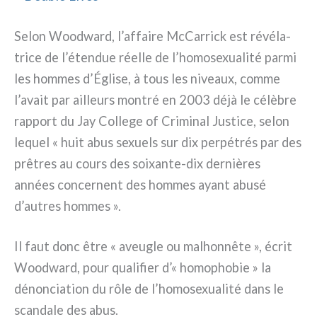
Selon Woodward, l’affaire McCarrick est révé­la­
tri­ce de l’étendue réel­le de l’homosexualité par­mi
les hom­mes d’Église, à tous les niveaux, com­me
l’avait par ail­leurs mon­tré en 2003 déjà le célè­bre
rap­port du Jay College of Criminal Justice, selon
lequel « huit abus sexuels sur dix per­pé­trés par des
prê­tres au cours des soixante-dix der­niè­res
années con­cer­nent des hom­mes ayant abu­sé
d’autres hom­mes ».
Il faut donc être « aveu­gle ou malhon­nê­te », écrit
Woodward, pour qua­li­fier d’« homo­pho­bie » la
dénon­cia­tion du rôle de l’homosexualité dans le
scan­da­le des abus.