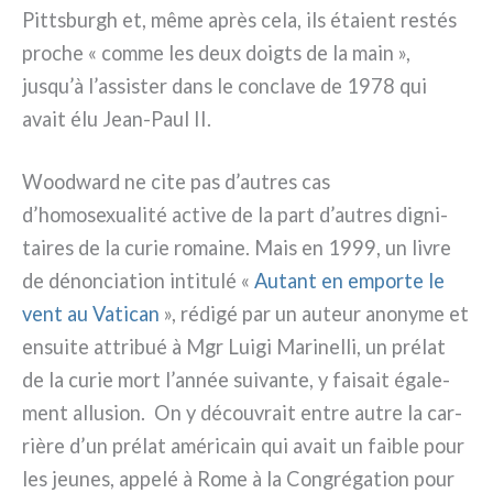
Pittsburgh et, même après cela, ils éta­ient restés
pro­che « com­me les deux doig­ts de la main »,
jusqu’à l’assister dans le con­cla­ve de 1978 qui
avait élu Jean-Paul II.
Woodward ne cite pas d’autres cas
d’homosexualité acti­ve de la part d’autres digni­
tai­res de la curie romai­ne. Mais en 1999, un livre
de dénon­cia­tion inti­tu­lé «
Autant en empor­te le
vent au Vatican
», rédi­gé par un auteur ano­ny­me et
ensui­te attri­bué à Mgr Luigi Marinelli, un pré­lat
de la curie mort l’année sui­van­te, y fai­sait éga­le­
ment allu­sion. On y décou­vrait entre autre la car­
riè­re d’un pré­lat amé­ri­cain qui avait un fai­ble pour
les jeu­nes, appe­lé à Rome à la Congrégation pour