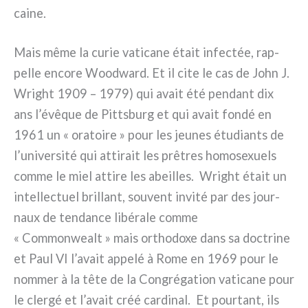
cai­ne.
Mais même la curie vati­ca­ne était infec­tée, rap­
pel­le enco­re Woodward. Et il cite le cas de John J.
Wright 1909 – 1979) qui avait été pen­dant dix
ans l’évêque de Pittsburg et qui avait fon­dé en
1961 un « ora­toi­re » pour les jeu­nes étu­dian­ts de
l’université qui atti­rait les prê­tres homo­se­xuels
com­me le miel atti­re les abeil­les. Wright était un
intel­lec­tuel bril­lant, sou­vent invi­té par des jour­
naux de ten­dan­ce libé­ra­le com­me
« Commonwealt » mais ortho­do­xe dans sa doc­tri­ne
et Paul VI l’avait appe­lé à Rome en 1969 pour le
nom­mer à la tête de la Congrégation vati­ca­ne pour
le cler­gé et l’avait créé car­di­nal. Et pour­tant, ils