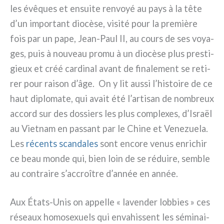
les évê­ques et ensui­te ren­voyé au pays à la tête
d’un impor­tant dio­cè­se, visi­té pour la pre­miè­re
fois par un pape, Jean-Paul II, au cours de ses voya­
ges, puis à nou­veau pro­mu à un dio­cè­se plus pre­sti­
gieux et créé car­di­nal avant de fina­le­ment se reti­
rer pour rai­son d’âge. On y lit aus­si l’histoire de ce
haut diplo­ma­te, qui avait été l’artisan de nom­breux
accord sur des dos­siers les plus com­ple­xes, d’Israël
au Vietnam en pas­sant par le Chine et Venezuela.
Les
récen­ts scan­da­les
sont enco­re venus enri­chir
ce beau mon­de qui, bien loin de se rédui­re, sem­ble
au con­trai­re s’accroître d’année en année.
Aux États-Unis on appel­le « laven­der lob­bies » ces
réseaux homo­se­xuels qui enva­his­sent les sémi­nai­