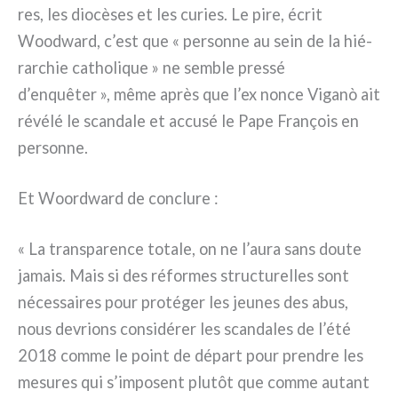
res, les dio­cè­ses et les curies. Le pire, écrit
Woodward, c’est que « per­son­ne au sein de la hié­
rar­chie catho­li­que » ne sem­ble pres­sé
d’enquêter », même après que l’ex non­ce Viganò ait
révé­lé le scan­da­le et accu­sé le Pape François en
per­son­ne.
Et Woordward de con­clu­re :
« La trans­pa­ren­ce tota­le, on ne l’aura sans dou­te
jamais. Mais si des réfor­mes struc­tu­rel­les sont
néces­sai­res pour pro­té­ger les jeu­nes des abus,
nous devrions con­si­dé­rer les scan­da­les de l’été
2018 com­me le point de départ pour pren­dre les
mesu­res qui s’imposent plu­tôt que com­me autant