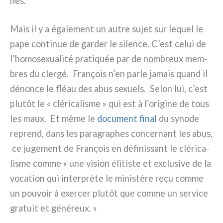
nes.
Mais il y a éga­le­ment un autre sujet sur lequel le
pape con­ti­nue de gar­der le silen­ce. C’est celui de
l’homosexualité pra­ti­quée par de nom­breux mem­
bres du cler­gé. François n’en par­le jamais quand il
dénon­ce le fléau des abus sexuels. Selon lui, c’est
plu­tôt le « clé­ri­ca­li­sme » qui est à l’origine de tous
les maux. Et même le
docu­ment final
du syno­de
reprend, dans les para­gra­phes con­cer­nant les abus,
ce juge­ment de François en défi­nis­sant le clé­ri­ca­
li­sme com­me « une vision éli­ti­ste et exclu­si­ve de la
voca­tion qui inter­prè­te le mini­stè­re reçu com­me
un pou­voir à exer­cer plu­tôt que com­me un ser­vi­ce
gra­tuit et géné­reux. »