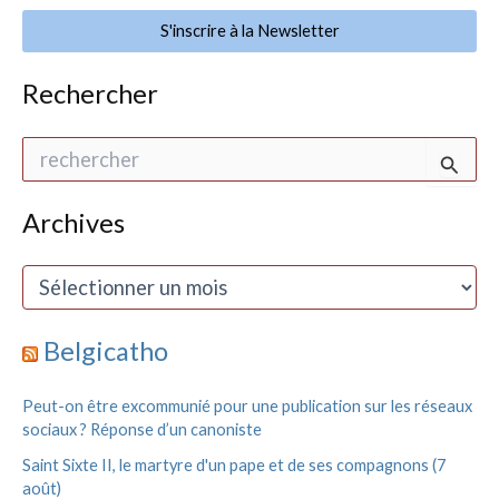
S'inscrire à la Newsletter
Rechercher
R
e
c
h
Archives
e
r
A
c
r
h
c
e
h
Belgicatho
r
i
v
:
Peut-on être excommunié pour une publication sur les réseaux
e
sociaux ? Réponse d’un canoniste
s
Saint Sixte II, le martyre d'un pape et de ses compagnons (7
août)