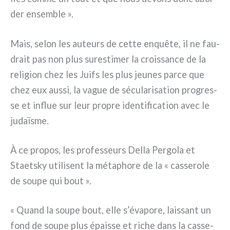
der ensem­ble ».
Mais, selon les auteurs de cet­te enquê­te, il ne fau­
drait pas non plus sure­sti­mer la crois­san­ce de la
reli­gion chez les Juifs les plus jeu­nes par­ce que
chez eux aus­si, la vague de sécu­la­ri­sa­tion pro­gres­
se et influe sur leur pro­pre iden­ti­fi­ca­tion avec le
judaï­sme.
À ce pro­pos, les pro­fes­seurs Della Pergola et
Staetsky uti­li­sent la méta­pho­re de la « cas­se­ro­le
de sou­pe qui bout ».
« Quand la sou­pe bout, elle s’évapore, lais­sant un
fond de sou­pe plus épais­se et riche dans la cas­se­