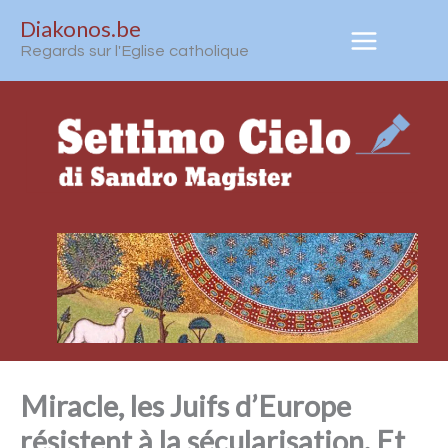
Aller
Diakonos.be
au
Regards sur l'Eglise catholique
contenu
Miracle, les Juifs d’Europe
résistent à la sécularisation. Et