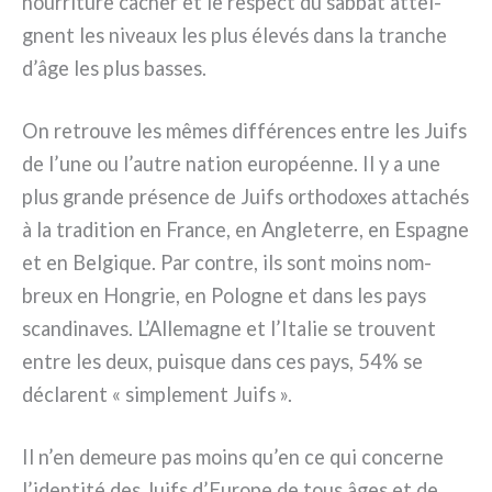
nour­ri­tu­re cacher et le respect du sab­bat attei­
gnent les niveaux les plus éle­vés dans la tran­che
d’âge les plus bas­ses.
On retrou­ve les mêmes dif­fé­ren­ces entre les Juifs
de l’une ou l’autre nation euro­péen­ne. Il y a une
plus gran­de pré­sen­ce de Juifs ortho­do­xes atta­chés
à la tra­di­tion en France, en Angleterre, en Espagne
et en Belgique. Par con­tre, ils sont moins nom­
breux en Hongrie, en Pologne et dans les pays
scan­di­na­ves. L’Allemagne et l’Italie se trou­vent
entre les deux, pui­sque dans ces pays, 54% se
décla­rent « sim­ple­ment Juifs ».
Il n’en demeu­re pas moins qu’en ce qui con­cer­ne
l’identité des Juifs d’Europe de tous âges et de