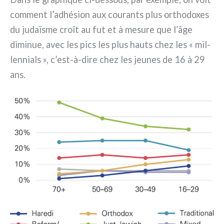
com­ment l’adhésion aux cou­ran­ts plus ortho­do­xes
du judaï­sme croît au fut et à mesu­re que l’âge
dimi­nue, avec les pics les plus hau­ts chez les « mil­
len­nials », c’est-à-dire chez les jeu­nes de 16 à 29
ans.