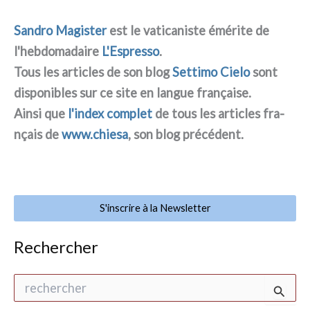
Sandro Magister
est le vati­ca­ni­ste émé­ri­te de
l'hebdomadaire
L'Espresso
.
Tous les arti­cles de son blog
Settimo Cielo
sont
dispo­ni­bles sur ce site en lan­gue fra­nçai­se.
Ainsi que
l'index com­plet
de tous les arti­cles fra­
nçais de
www.chiesa
, son blog pré­cé­dent.
S'inscrire à la Newsletter
Rechercher
R
e
c