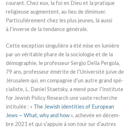
courant. Chez eux, la foi en Dieu et la pra­ti­que
reli­gieu­se aug­men­tent, au lieu de dimi­nuer.
Particulièrement chez les plus jeu­nes, là aus­si
à l’inverse de la ten­dan­ce géné­ra­le.
Cette excep­tion sin­gu­liè­re a été mise en lumiè­re
par un véri­ta­ble pha­re de la socio­lo­gie et de la
démo­gra­phie, le pro­fes­seur Sergio Della Pergola,
79 ans, pro­fes­seur émé­ri­te de l’Université jui­ve de
Jérusalem qui, en com­pa­gnie d’un autre grand spé­
cia­li­ste, L. Daniel Staetsky, a mené pour l’Institute
for Jewish Policy Research une vaste recher­che
inti­tu­lée : «
The Jewish iden­ti­ties of European
Jews — What, why and how
», ache­vée en décem­
bre 2021 et qui s’appuie à son tour sur d’autres