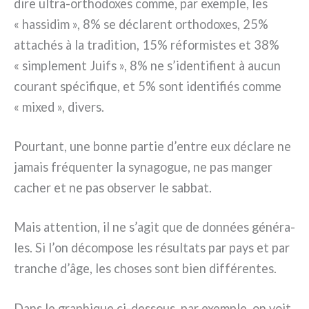
dire ultra-orthodoxes com­me, par exem­ple, les
« has­si­dim », 8% se décla­rent ortho­do­xes, 25%
atta­chés à la tra­di­tion, 15% réfor­mi­stes et 38%
« sim­ple­ment Juifs », 8% ne s’identifient à aucun
cou­rant spé­ci­fi­que, et 5% sont iden­ti­fiés com­me
« mixed », divers.
Pourtant, une bon­ne par­tie d’entre eux décla­re ne
jamais fré­quen­ter la syna­go­gue, ne pas man­ger
cacher et ne pas obser­ver le sab­bat.
Mais atten­tion, il ne s’agit que de don­nées géné­ra­
les. Si l’on décom­po­se les résul­ta­ts par pays et par
tran­che d’âge, les cho­ses sont bien dif­fé­ren­tes.
Dans le gra­phi­que ci-dessous, par exem­ple, on voit