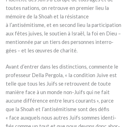
tou­tes nations, on retrou­ve en pre­mier lieu la
mémoi­re de la Shoah et la rési­stan­ce
à l’antisémitisme, et en second lieu la par­ti­ci­pa­tion
aux fêtes jui­ves, le sou­tien à Israël, la foi en Dieu –
men­tion­née par un tiers des per­son­nes inter­ro­
gées – et les œuvres de cha­ri­té.
Avant d’entrer dans les distinc­tions, com­men­te le
pro­fes­seur Della Pergola, « la con­di­tion Juive est
tel­le que tous les Juifs se retrou­vent de tou­te
maniè­re face à un mon­de non-Juifs qui ne fait
aucu­ne dif­fé­ren­ce entre leurs cou­ran­ts », par­ce
que la Shoah et l’antisémitisme sont des défis
« face aux­quels nous autres Juifs som­mes iden­ti­
fiés com­me un tout et que nous devons donc abor­