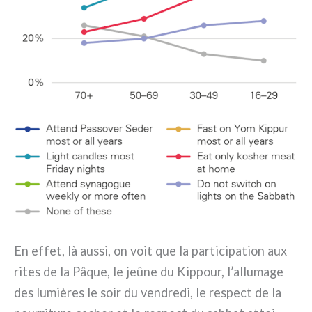
En effet, là aus­si, on voit que la par­ti­ci­pa­tion aux
rites de la Pâque, le jeû­ne du Kippour, l’allumage
des lumiè­res le soir du ven­dre­di, le respect de la