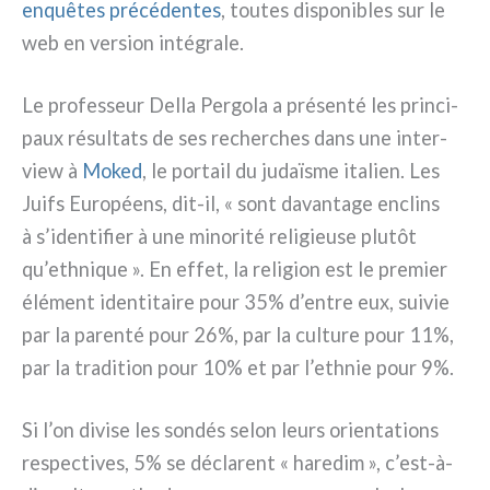
enquê­tes pré­cé­den­tes
, tou­tes dispo­ni­bles sur le
web en ver­sion inté­gra­le.
Le pro­fes­seur Della Pergola a pré­sen­té les prin­ci­
paux résul­ta­ts de ses recher­ches dans une inter­
view à
Moked
, le por­tail du judaï­sme ita­lien. Les
Juifs Européens, dit-il, « sont davan­ta­ge enclins
à s’identifier à une mino­ri­té reli­gieu­se plu­tôt
qu’ethnique ». En effet, la reli­gion est le pre­mier
élé­ment iden­ti­tai­re pour 35% d’entre eux, sui­vie
par la paren­té pour 26%, par la cul­tu­re pour 11%,
par la tra­di­tion pour 10% et par l’ethnie pour 9%.
Si l’on divi­se les son­dés selon leurs orien­ta­tions
respec­ti­ves, 5% se décla­rent « hare­dim », c’est-à-