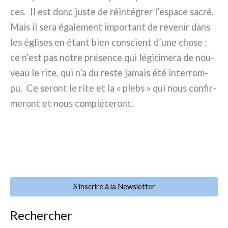
ces. Il est donc juste de réin­té­grer l’espace sacré.
Mais il sera éga­le­ment impor­tant de reve­nir dans
les égli­ses en étant bien con­scient d’une cho­se :
ce n’est pas notre pré­sen­ce qui légi­ti­me­ra de nou­
veau le rite, qui n’a du reste jamais été inter­rom­
pu. Ce seront le rite et la « plebs » qui nous con­fir­
me­ront et nous com­plé­te­ront.
S'inscrire à la Newsletter
Rechercher