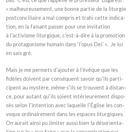
« malheu­reu­se­ment, une bon­ne par­tie de la litur­gie
post­con­ci­liai­re a mal com­pris et tra­hi cet­te indi­ca­
tion, en la fai­sant pas­ser pour une invi­ta­tion
à l’activisme litur­gi­que, c’est-à-dire à la pro­mo­tion
du pro­ta­go­ni­sme humain dans ‘l’opus Dei’ ». Je lui
en sais gré.
Mais je me per­me­ts d’ajouter à l’évêque que les
fidè­les doi­vent par con­sé­quent savoir qu’ils par­ti­
ci­pent au mystè­re, même s’ils se trou­vent à distan­
ce, pour autant qu’ils soient inté­rieu­re­ment dispo­
sés selon l’intention avec laquel­le l’Église les con­
vo­que ordi­nai­re­ment dans les espa­ces litur­gi­ques.
On aurait ain­si pu limi­ter aus­si bien la déso­rien­ta­
tion sur le « que fai­re » que la con­cen­tra­tion sur