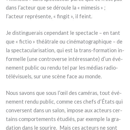
dans l’acteur que se dérou­le la « mime­sis » ;
l’acteur repré­sen­te, « fin­git », il feint.
Je distin­gue­rais cepen­dant le spec­ta­cle – en tant
que « fic­tio » théâ­tra­le ou ciné­ma­to­gra­phi­que – de
la spec­ta­cu­la­ri­sa­tion, qui est la trans-formation in-
formelle (une con­tro­ver­se inté­res­san­te) d’un évé­
ne­ment public ou ren­du tel par les médias radio-
télévisuels, sur une scè­ne face au mon­de.
Nous savons que sous l’œil des camé­ras, tout évé­
ne­ment ren­du public, com­me ces chefs d’États qui
con­ver­sent dans un salon, impo­se aux acteurs cer­
tains com­por­te­men­ts étu­diés, par exem­ple la gra­
da­tion dans le sou­ri­re. Mais ces acteurs ne sont