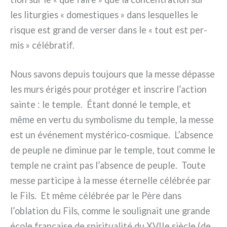
les litur­gies « dome­sti­ques » dans lesquel­les le
risque est grand de ver­ser dans le « tout est per­
mis » célé­bra­tif.
Nous savons depuis tou­jours que la mes­se dépas­se
les murs éri­gés pour pro­té­ger et inscri­re l’action
sain­te : le tem­ple. Étant don­né le tem­ple, et
même en ver­tu du sym­bo­li­sme du tem­ple, la mes­se
est un évé­ne­ment mystérico-cosmique. L’absence
de peu­ple ne dimi­nue par le tem­ple, tout com­me le
tem­ple ne craint pas l’absence de peu­ple. Toute
mes­se par­ti­ci­pe à la mes­se éter­nel­le célé­brée par
le Fils. Et même célé­brée par le Père dans
l’oblation du Fils, com­me le sou­li­gnait une gran­de
éco­le fra­nçai­se de spi­ri­tua­li­té du XVIIe siè­cle (de