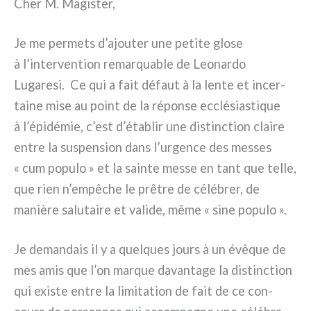
Cher M. Magister,
Je me per­me­ts d’ajouter une peti­te glo­se
à l’intervention remar­qua­ble de Leonardo
Lugaresi. Ce qui a fait défaut à la len­te et incer­
tai­ne mise au point de la répon­se ecclé­sia­sti­que
à l’épidémie, c’est d’établir une distinc­tion clai­re
entre la suspen­sion dans l’urgence des mes­ses
« cum popu­lo » et la sain­te mes­se en tant que tel­le,
que rien n’empêche le prê­tre de célé­brer, de
maniè­re salu­tai­re et vali­de, même « sine popu­lo ».
Je deman­dais il y a quel­ques jours à un évê­que de
mes amis que l’on mar­que davan­ta­ge la distinc­tion
qui exi­ste entre la limi­ta­tion de fait de ce con­