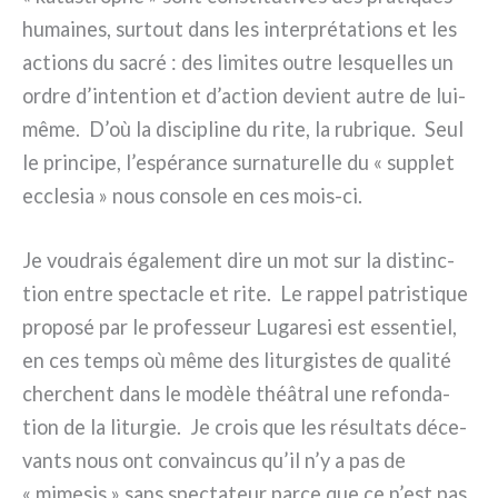
humai­nes, sur­tout dans les inter­pré­ta­tions et les
actions du sacré : des limi­tes outre lesquel­les un
ordre d’intention et d’action devient autre de lui-
même. D’où la disci­pli­ne du rite, la rubri­que. Seul
le prin­ci­pe, l’espérance sur­na­tu­rel­le du « sup­plet
eccle­sia » nous con­so­le en ces mois-ci.
Je vou­drais éga­le­ment dire un mot sur la distinc­
tion entre spec­ta­cle et rite. Le rap­pel patri­sti­que
pro­po­sé par le pro­fes­seur Lugaresi est essen­tiel,
en ces temps où même des litur­gi­stes de qua­li­té
cher­chent dans le modè­le théâ­tral une refon­da­
tion de la litur­gie. Je crois que les résul­ta­ts déce­
van­ts nous ont con­vain­cus qu’il n’y a pas de
« mime­sis » sans spec­ta­teur par­ce que ce n’est pas