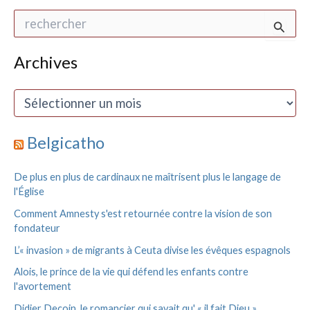
R
e
c
h
Archives
e
r
A
c
r
h
c
e
h
Belgicatho
r
i
v
:
De plus en plus de cardinaux ne maîtrisent plus le langage de
e
l'Église
s
Comment Amnesty s'est retournée contre la vision de son
fondateur
L’« invasion » de migrants à Ceuta divise les évêques espagnols
Alois, le prince de la vie qui défend les enfants contre
l'avortement
Didier Decoin, le romancier qui savait qu' « il fait Dieu »