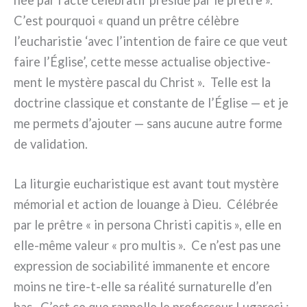
née par l’acte célé­bra­tif pré­si­dé par le prê­tre ».
C’est pour­quoi « quand un prê­tre célè­bre
l’eucharistie ‘avec l’intention de fai­re ce que veut
fai­re l’Église’, cet­te mes­se actua­li­se objec­ti­ve­
ment le mystè­re pascal du Christ ». Telle est la
doc­tri­ne clas­si­que et con­stan­te de l’Église — et je
me per­me­ts d’ajouter — sans aucu­ne autre for­me
de vali­da­tion.
La litur­gie eucha­ri­sti­que est avant tout mystè­re
mémo­rial et action de louan­ge à Dieu. Célébrée
par le prê­tre « in per­so­na Christi capi­tis », elle en
elle-même valeur « pro mul­tis ». Ce n’est pas une
expres­sion de socia­bi­li­té imma­nen­te et enco­re
moins ne tire-t-elle sa réa­li­té sur­na­tu­rel­le d’en
bas. C’est ce que rap­pel­le le pro­fes­seur Lugaresi :