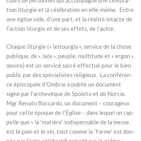
cours de per­son­nes qui accom­pa­gne une célé­bra­
tion litur­gie et la célé­bra­tion en elle-même. Entre
une égli­se vide, d’une part, et la réa­li­té intac­te de
l’action litur­gie et de ses effe­ts, de l’autre.
Chaque litur­gie (« lei­tour­gía », ser­vi­ce de la cho­se
publi­que, de « laós », peu­ple, mul­ti­tu­de et « ergon »,
œuvre) est un ser­vi­ce sacré effec­tué pour le bien
public par des spé­cia­li­stes reli­gieux. La con­fé­ren­
ce épi­sco­pa­le d’Ombrie a publié un docu­ment
signé par l’archevêque de Spoleto et de Nurcie,
Mgr Renato Boccardo, un docu­ment – cou­ra­geux
pour cet­te épo­que de l’Église – dans lequel on rap­
pel­le que « la ‘matiè­re’ indi­spen­sa­ble de la mes­se
est le pain et le vin, tout com­me la ‘for­me’ est don­