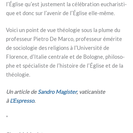
l’Église qu’est juste­ment la célé­bra­tion eucha­ri­sti­
que et donc sur l’avenir de l’Église elle-même.
Voici un point de vue théo­lo­gie sous la plu­me du
pro­fes­seur Pietro De Marco, pro­fes­seur émé­ri­te
de socio­lo­gie des reli­gions à l’Université de
Florence, d’Italie cen­tra­le et de Bologne, phi­lo­so­
phe et spé­cia­li­ste de l’histoire de l’Église et de la
théo­lo­gie.
Un arti­cle de
Sandro Magister
, vati­ca­ni­ste
à
L'Espresso
.
*