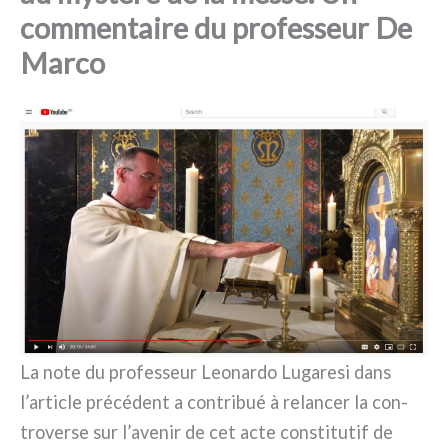
commentaire du professeur De
Marco
La note du pro­fes­seur Leonardo Lugaresi dans
l’article pré­cé­dent a con­tri­bué à relan­cer la con­
tro­ver­se sur l’avenir de cet acte con­sti­tu­tif de