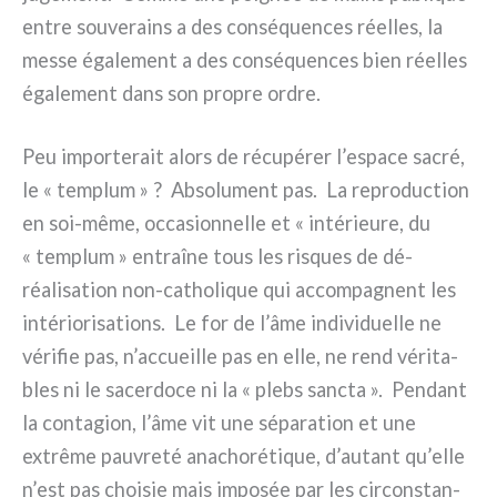
entre sou­ve­rains a des con­sé­quen­ces réel­les, la
mes­se éga­le­ment a des con­sé­quen­ces bien réel­les
éga­le­ment dans son pro­pre ordre.
Peu impor­te­rait alors de récu­pé­rer l’espace sacré,
le « tem­plum » ? Absolument pas. La repro­duc­tion
en soi-même, occa­sion­nel­le et « inté­rieu­re, du
« tem­plum » entraî­ne tous les risques de dé-
réalisation non-catholique qui accom­pa­gnent les
inté­rio­ri­sa­tions. Le for de l’âme indi­vi­duel­le ne
véri­fie pas, n’accueille pas en elle, ne rend véri­ta­
bles ni le sacer­do­ce ni la « plebs sanc­ta ». Pendant
la con­ta­gion, l’âme vit une sépa­ra­tion et une
extrê­me pau­vre­té ana­cho­ré­ti­que, d’autant qu’elle
n’est pas choi­sie mais impo­sée par les cir­con­stan­