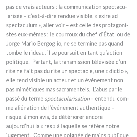
pas de vrais acteurs : la com­mu­ni­ca­tion spec­ta­cu­
la­ri­sée – c’est-à-dire ren­due visi­ble, « exi­re ad
spec­ta­cu­lum », aller voir – est cel­le des pro­ta­go­ni­
stes eux-mêmes : le cour­roux du chef d’État, ou de
Jorge Mario Bergoglio, ne se ter­mi­ne pas quand
tom­be le rideau, il se pour­suit en tant qu’action
poli­ti­que. Partant, la tran­smis­sion télé­vi­sée d’un
rite ne fait pas du rite un spec­ta­cle, une « dic­tio »,
elle rend visi­ble un acteur et un évé­ne­ment non
pas mimé­ti­ques mas sacra­men­tels. L’abus par le
pas­sé du ter­me
spec­ta­cu­la­ri­sa­tion
– enten­du com­
me alié­na­tion de l’événement authen­ti­que –
risque, à mon avis, de dété­rio­rer enco­re
aujourd’hui la « res » à laquel­le se réfè­re notre
juge­ment. Comme une poi­gnée de mains publi­que