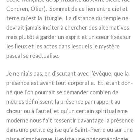
Condren, Olier). Sommet de ce lien entre ciel et
ter­re qu’est la litur­gie. La distan­ce du tem­ple ne
devrait jamais inci­ter à cher­cher des alter­na­ti­ves
mais plu­tôt à gar­der un esprit et un cœur fixés sur
les lieux et les actes dans lesquels le mystè­re
pascal se réac­tua­li­se.
Je ne niais pas, en discu­tant avec l’évêque, que la
pré­sen­ce est avant tout cor­po­rel­le. Et, étant don­
né que l’on pour­rait se deman­der com­bien de
mètres défi­nis­sent la pré­sen­ce par rap­port au
chœur ou à l’autel, et qu’un cer­tain spi­ri­tua­li­sme
moder­ne nous fait res­sen­tir davan­ta­ge la pré­sen­ce
dans une peti­te égli­se qu’à Saint-Pierre ou sur une
pla­ce gigan­te­sque, il exi­ste une phé­no­mé­no­lo­gie