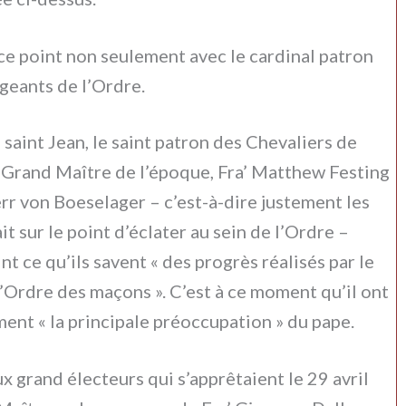
ce point non seu­le­ment avec le car­di­nal patron
­gean­ts de l’Ordre.
de saint Jean, le saint patron des Chevaliers de
le Grand Maître de l’époque, Fra’ Matthew Festing
r von Boeselager – c’est-à-dire juste­ment les
ait sur le point d’éclater au sein de l’Ordre –
ce qu’ils savent « des pro­grès réa­li­sés par le
 l’Ordre des maçons ». C’est à ce moment qu’il ont
ment « la prin­ci­pa­le préoc­cu­pa­tion » du pape.
x grand élec­teurs qui s’apprêtaient le 29 avril