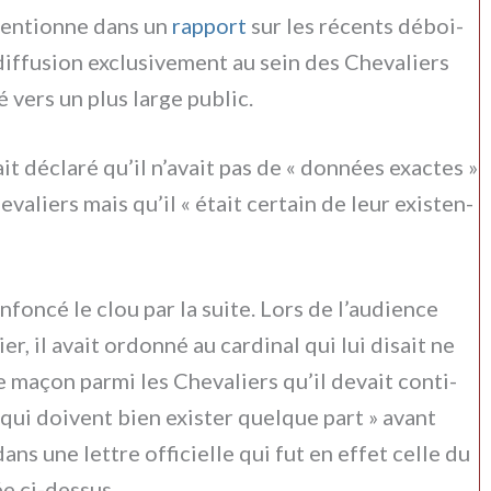
en­tion­ne dans un
rap­port
sur les récen­ts déboi­
dif­fu­sion exclu­si­ve­ment au sein des Chevaliers
é vers un plus lar­ge public.
t décla­ré qu’il n’avait pas de « don­nées exac­tes »
valiers mais qu’il « était cer­tain de leur exi­sten­
fon­cé le clou par la sui­te. Lors de l’audience
, il avait ordon­né au car­di­nal qui lui disait ne
dre maçon par­mi les Chevaliers qu’il devait con­ti­
qui doi­vent bien exi­ster quel­que part » avant
ns une let­tre offi­ciel­le qui fut en effet cel­le du
e ci-dessus.