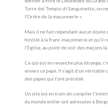
der­nier à éli­re le Lieutenant du Grand
Torre del Tempio di Sanguinetto, on ne t
l’Ordre de la maçon­ne­rie ».
Mais il ne fait cepen­dant aucun dou­te
hosti­le à la franc-maçonnerie et qu’il r
l’Eglise, au point de voir des maçons là 
Ce qui est en revan­che plus étran­ge, c
envers ce pape. Il s’agit d’un véri­ta­bl
des papes qui l’ont pré­cé­dé.
Un site est en train de com­pi­ler l’int
du mon­de entier ont adres­sées à Berg