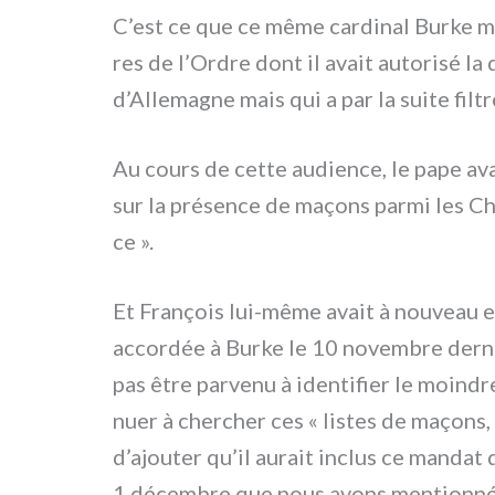
C’est ce que ce même car­di­nal Burke m
res de l’Ordre dont il avait auto­ri­sé la 
d’Allemagne mais qui a par la sui­te fil­tr
Au cours de cet­te audien­ce, le pape avai
sur la pré­sen­ce de maçons par­mi les Che
ce ».
Et François lui-même avait à nou­veau en
accor­dée à Burke le 10 novem­bre der­nier
pas être par­ve­nu à iden­ti­fier le moin­
nuer à cher­cher ces « listes de maçons, 
d’ajouter qu’il aurait inclus ce man­dat da
1 décem­bre que nous avons men­tion­né