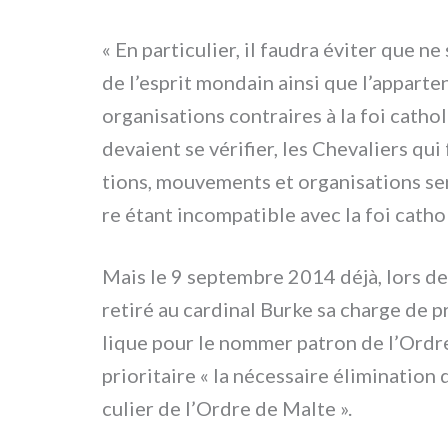
« En par­ti­cu­lier, il fau­dra évi­ter que
de l’esprit mon­dain ain­si que l’apparte
orga­ni­sa­tions con­trai­res à la foi catho­l
deva­ient se véri­fier, les Chevaliers qui 
tions, mou­ve­men­ts et orga­ni­sa­tions ser
re étant incom­pa­ti­ble avec la foi catho
Mais le 9 sep­tem­bre 2014 déjà, lors de
reti­ré au car­di­nal Burke sa char­ge de p
li­que pour le nom­mer patron de l’Ordre,
prio­ri­tai­re « la néces­sai­re éli­mi­na­ti
cu­lier de l’Ordre de Malte ».