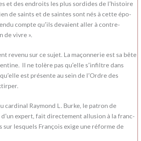
 et des endroi­ts les plus sor­di­des de l’histoire
en de sain­ts et de sain­tes sont nés à cet­te épo­
n­du comp­te qu’ils deva­ient aller à contre-
n de vivre ».
ent reve­nu sur ce sujet. La maçon­ne­rie est sa bête
entine. Il ne tolè­re pas qu’elle s’infiltre dans
u qu’elle est pré­sen­te au sein de l’Ordre des
tir­per.
au car­di­nal Raymond L. Burke, le patron de
 d’un expert, fait direc­te­ment allu­sion à la franc-
s sur lesquels François exi­ge une réfor­me de