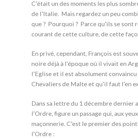
C’était un des momen­ts les plus som­bres
de l’Italie. Mais regar­dez un peu com­bi
que ? Pourquoi ? Parce qu’ils se sont re
courant de cet­te cul­tu­re, de cet­te faço
En pri­vé, cepen­dant, François est sou­v
noi­re déjà à l’époque où il vivait en Arg
l’Eglise et il est abso­lu­ment con­vain­c
Chevaliers de Malte et qu’il faut l’en ex
Dans sa let­tre du 1 décem­bre der­nier 
l’Ordre, figu­re un pas­sa­ge qui, aux yeux
maçonnerie. C’est le pre­mier des poin­t
l’Ordre :