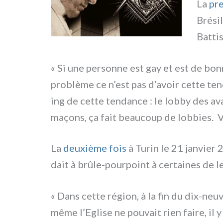
La
pre
Brésil
Battis
« Si une per­son­ne est gay et est de bon
pro­blè­me ce n’est pas d’avoir cet­te ten
ing de cet­te ten­dan­ce : le lob­by des ava
maçons, ça fait beau­coup de lob­bies. Vo
La
deu­xiè­me fois
à Turin le 21 jan­vier 
dait à brûle-pourpoint à cer­tai­nes de le
« Dans cet­te région, à la fin du dix-neuv
même l’Eglise ne pou­vait rien fai­re, il y 