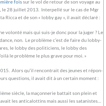
­miè­re fois
sur le vol de retour de son voya­ge au
, le 28 juil­let 2013. Interpellé sur le cas de Mgr
ta Ricca et de son « lob­by gay », il avait décla­ré :
­ne volon­té mais qui suis-je donc pour la juger ? Le
­dan­ce, non. Le pro­blè­me c’est de fai­re du lob­by­
­res, le lob­by des poli­ti­ciens, le lob­by des
ilà le pro­blè­me le plus gra­ve pour moi. »
2015. Alors qu’il ren­con­trait des jeu­nes et répon­
urs que­stions, il avait dit à un cer­tain moment :
ième siè­cle, la maçon­ne­rie bat­tait son plein et
avait les anti­ca­lot­tins mais aus­si les sata­ni­stes…