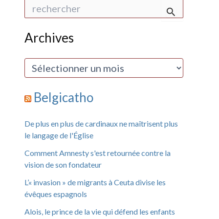
R
e
c
h
Archives
e
r
c
A
h
r
e
c
r
h
Belgicatho
i
:
v
e
De plus en plus de cardinaux ne maîtrisent plus
s
le langage de l'Église
Comment Amnesty s'est retournée contre la
vision de son fondateur
L’« invasion » de migrants à Ceuta divise les
évêques espagnols
Alois, le prince de la vie qui défend les enfants