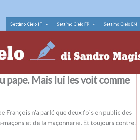
Settimo Cielo IT
Settimo Cielo FR
Settimo Cielo EN
u pape. Mais lui les voit comme
e François n’a par­lé que deux fois en public des
-maçons et de la maçon­ne­rie. Et tou­jours con­tre.