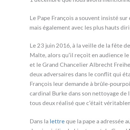
Le Pape François a sou­vent insi­sté sur 
mais éga­le­ment avec les plus hau­ts diri
Le 23 juin 2016, à la veil­le de la fête 
Malte, alors qu’il reçoit en audien­ce 
et le Grand Chancelier Albrecht Freiher
deux adver­sai­res dans le con­flit qui ét
François leur deman­de à brûle-pourpoint 
car­di­nal Burke dans son net­toya­ge de
tous deux réa­li­sé que c’était véri­ta­ble­
Dans la
let­tre
que la pape a adres­sée au