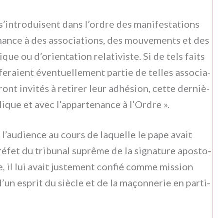
 ne s’introduisent dans l’ordre des mani­fe­sta­tions
nance à des asso­cia­tions, des mou­ve­men­ts et des
i­que ou d’orientation rela­ti­vi­ste. Si de tels fai­ts
fera­ient éven­tuel­le­ment par­tie de tel­les asso­cia­
ont invi­tés à reti­rer leur adhé­sion, cet­te der­niè­
­li­que et avec l’appartenance à l’Ordre ».
 l’audience au cours de laquel­le le pape avait
ré­fet du tri­bu­nal suprê­me de la signa­tu­re apo­sto­
 il lui avait juste­ment con­fié com­me mis­sion
on d’un esprit du siè­cle et de la maçon­ne­rie en par­ti­