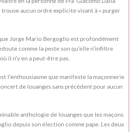
 Maître en la per­son­ne de Fra’ Giacomo Dalla
rou­ve aucun ordre expli­ci­te visant à « pur­ger
 que Jorge Mario Bergoglio est pro­fon­dé­ment
edou­te com­me la peste son qu’elle n’infiltre
où il n’y en a peut-être pas.
’est l’enthousiasme que mani­fe­ste la maçon­ne­rie
e con­cert de louan­ges sans pré­cé­dent pour aucun
erminable antho­lo­gie de louan­ges que les maçons
oglio depuis son élec­tion com­me pape. Les deux