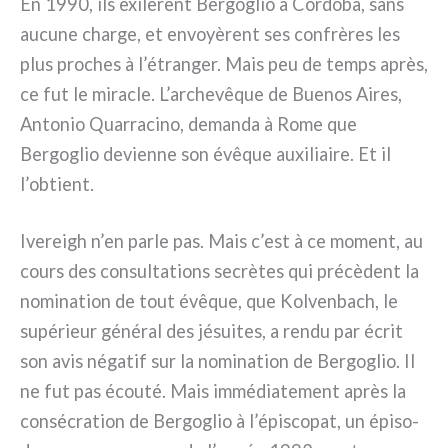
En 1990, ils exi­lè­rent Bergoglio à Córdoba, sans
aucu­ne char­ge, et envoyè­rent ses con­frè­res les
plus pro­ches à l’étranger. Mais peu de temps après,
ce fut le mira­cle. L’archevêque de Buenos Aires,
Antonio Quarracino, deman­da à Rome que
Bergoglio devien­ne son évê­que auxi­liai­re. Et il
l’obtient.
Ivereigh n’en par­le pas. Mais c’est à ce moment, au
cours des con­sul­ta­tions secrè­tes qui pré­cè­dent la
nomi­na­tion de tout évê­que, que Kolvenbach, le
supé­rieur géné­ral des jésui­tes, a ren­du par écrit
son avis néga­tif sur la nomi­na­tion de Bergoglio. Il
ne fut pas écou­té. Mais immé­dia­te­ment après la
con­sé­cra­tion de Bergoglio à l’épiscopat, un épi­so­