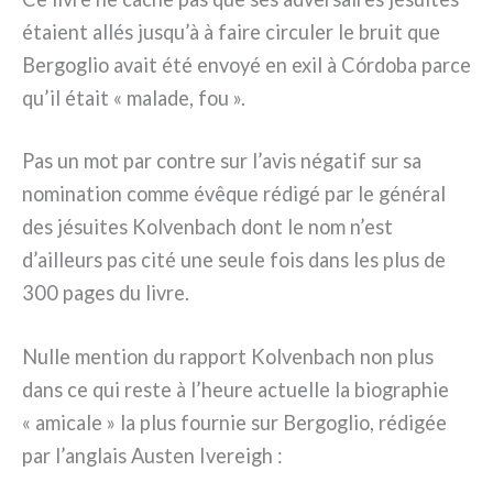
éta­ient allés jusqu’à à fai­re cir­cu­ler le bruit que
Bergoglio avait été envoyé en exil à Córdoba par­ce
qu’il était « mala­de, fou ».
Pas un mot par con­tre sur l’avis néga­tif sur sa
nomi­na­tion com­me évê­que rédi­gé par le géné­ral
des jésui­tes Kolvenbach dont le nom n’est
d’ailleurs pas cité une seu­le fois dans les plus de
300 pages du livre.
Nulle men­tion du rap­port Kolvenbach non plus
dans ce qui reste à l’heure actuel­le la bio­gra­phie
« ami­ca­le » la plus four­nie sur Bergoglio, rédi­gée
par l’anglais Austen Ivereigh :