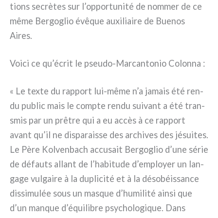
tions secrè­tes sur l’opportunité de nom­mer de ce
même Bergoglio évê­que auxi­liai­re de Buenos
Aires.
Voici ce qu’écrit le pseudo-Marcantonio Colonna :
« Le tex­te du rap­port lui-même n’a jamais été ren­
du public mais le comp­te ren­du sui­vant a été tran­
smis par un prê­tre qui a eu accès à ce rap­port
avant qu’il ne dispa­rais­se des archi­ves des jésui­tes.
Le Père Kolvenbach accu­sait Bergoglio d’une série
de défau­ts allant de l’habitude d’employer un lan­
ga­ge vul­gai­re à la dupli­ci­té et à la déso­béis­san­ce
dis­si­mu­lée sous un masque d’humilité ain­si que
d’un man­que d’équilibre psy­cho­lo­gi­que. Dans