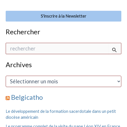
S'inscrire à la Newsletter
Rechercher
R
e
c
h
Archives
e
r
A
c
r
h
c
e
h
Belgicatho
r
i
v
:
Le développement de la formation sacerdotale dans un petit
e
diocèse américain
s
Le programme complet de la visite du pape Léon XIV en France