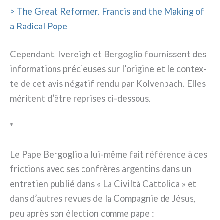
> The Great Reformer. Francis and the Making of
a Radical Pope
Cependant, Ivereigh et Bergoglio four­nis­sent des
infor­ma­tions pré­cieu­ses sur l’origine et le con­tex­
te de cet avis néga­tif ren­du par Kolvenbach. Elles
méri­tent d’être repri­ses ci-dessous.
*
Le Pape Bergoglio a lui-même fait réfé­ren­ce à ces
fric­tions avec ses con­frè­res argen­tins dans un
entre­tien publié dans « La Civiltà Cattolica » et
dans d’autres revues de la Compagnie de Jésus,
peu après son élec­tion com­me pape :