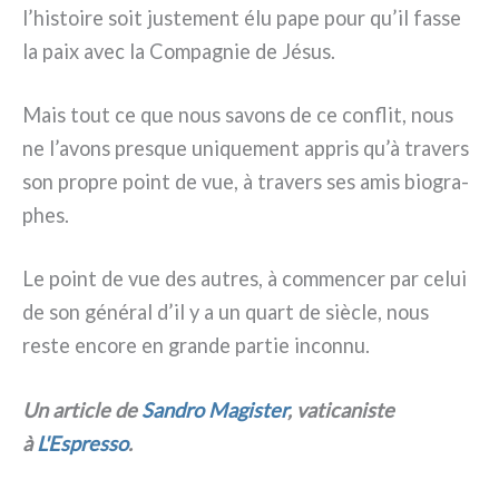
l’histoire soit juste­ment élu pape pour qu’il fas­se
la paix avec la Compagnie de Jésus.
Mais tout ce que nous savons de ce con­flit, nous
ne l’avons pre­sque uni­que­ment appris qu’à tra­vers
son pro­pre point de vue, à tra­vers ses amis bio­gra­
phes.
Le point de vue des autres, à com­men­cer par celui
de son géné­ral d’il y a un quart de siè­cle, nous
reste enco­re en gran­de par­tie incon­nu.
Un arti­cle de
Sandro Magister
, vati­ca­ni­ste
à
L'Espresso
.