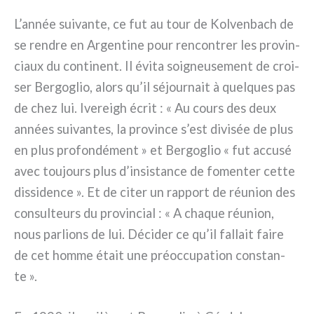
L’année sui­van­te, ce fut au tour de Kolvenbach de
se ren­dre en Argentine pour ren­con­trer les pro­vin­
ciaux du con­ti­nent. Il évi­ta soi­gneu­se­ment de croi­
ser Bergoglio, alors qu’il séjour­nait à quel­ques pas
de chez lui. Ivereigh écrit : « Au cours des deux
années sui­van­tes, la pro­vin­ce s’est divi­sée de plus
en plus pro­fon­dé­ment » et Bergoglio « fut accu­sé
avec tou­jours plus d’insistance de fomen­ter cet­te
dis­si­den­ce ». Et de citer un rap­port de réu­nion des
con­sul­teurs du pro­vin­cial : « A cha­que réu­nion,
nous par­lions de lui. Décider ce qu’il fal­lait fai­re
de cet hom­me était une préoc­cu­pa­tion con­stan­
te ».