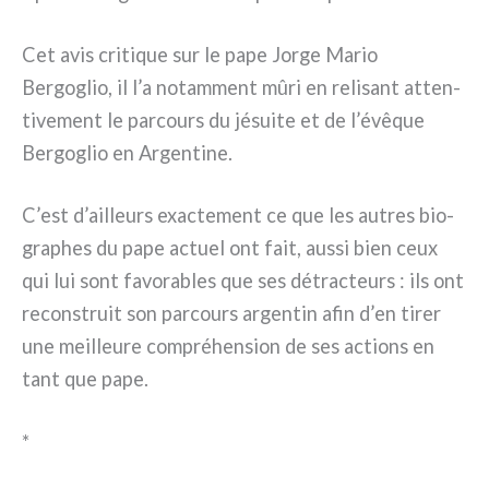
Cet avis cri­ti­que sur le pape Jorge Mario
Bergoglio, il l’a notam­ment mûri en reli­sant atten­
ti­ve­ment le par­cours du jésui­te et de l’évêque
Bergoglio en Argentine.
C’est d’ailleurs exac­te­ment ce que les autres bio­
gra­phes du pape actuel ont fait, aus­si bien ceux
qui lui sont favo­ra­bles que ses détrac­teurs : ils ont
recon­struit son par­cours argen­tin afin d’en tirer
une meil­leu­re com­pré­hen­sion de ses actions en
tant que pape.
*