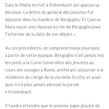
García-Matia écri­vit à Kolvenbach qui appuya sa
déci­sion. La let­tre du géné­ral des jésui­tes fut
dépo­sée dans la cham­bre de Bergoglio. Et García-
Mata reçut une répon­se écri­te de Bergoglio pour
l’informer de la date de son départ ».
Vu ces pré­cé­den­ts, on com­prend mieux pour­quoi,
à par­tir de cet­te épo­que, Bergoglio n’ait jamais mis
les pieds à la Curie Généralice des jésui­tes au
cours ses voya­ges à Rome, pré­fé­rant séjour­ner à la
rési­den­ce du cler­gé de la via del­la Scrofa, et pour­
quoi il n’a plus jamais adres­sé la paro­le
à Kolvenbach.
Il fau­dra atten­dre que le pre­mier pape jésui­te de