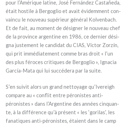
pour l’Amérique lati­ne, José Fernández Castañeda,
était hosti­le à Bergoglio et avait évi­dem­ment con­
vain­cu le nou­veau supé­rieur géné­ral Kolvenbach.
Et de fait, au moment de dési­gner le nou­veau chef
de la pro­vin­ce argen­ti­ne en 1986, ce der­nier dési­
gna juste­ment le can­di­dat du CIAS, Víctor Zorzín,
qui prit immé­dia­te­ment com­me bras droit « l’un
des plus féro­ces cri­ti­ques de Bergoglio », Ignacia
García-Mata qui lui suc­cé­de­ra par la sui­te.
S’en sui­vit alors un grand net­toya­ge qu’Ivereigh
com­pa­re au « con­flit entre péro­ni­stes anti-
péronistes » dans l’Argentine des années cin­quan­
te, à la dif­fé­ren­ce qu’à pré­sent « les ‘gori­las’, les
fana­ti­ques anti-péronistes, éta­ient dans le camp