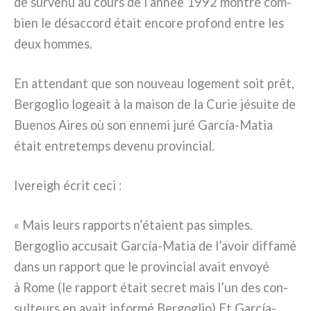
de sur­ve­nu au cours de l’année 1992 mon­tre com­
bien le désac­cord était enco­re pro­fond entre les
deux hom­mes.
En atten­dant que son nou­veau loge­ment soit prêt,
Bergoglio logeait à la mai­son de la Curie jésui­te de
Buenos Aires où son enne­mi juré García-Matia
était entre­temps deve­nu pro­vin­cial.
Ivereigh écrit ceci :
« Mais leurs rap­ports n’étaient pas sim­ples.
Bergoglio accu­sait García-Matia de l’avoir dif­fa­mé
dans un rap­port que le pro­vin­cial avait envoyé
à Rome (le rap­port était secret mais l’un des con­
sul­teurs en avait infor­mé Bergoglio) Et García-