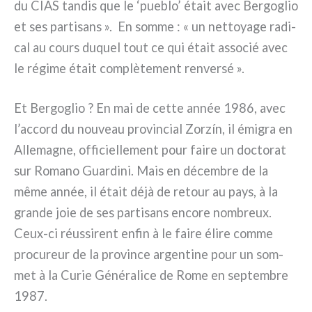
du CIAS tan­dis que le ‘pue­blo’ était avec Bergoglio
et ses par­ti­sans ». En som­me : « un net­toya­ge radi­
cal au cours duquel tout ce qui était asso­cié avec
le régi­me était com­plè­te­ment ren­ver­sé ».
Et Bergoglio ? En mai de cet­te année 1986, avec
l’accord du nou­veau pro­vin­cial Zorzín, il émi­gra en
Allemagne, offi­ciel­le­ment pour fai­re un doc­to­rat
sur Romano Guardini. Mais en décem­bre de la
même année, il était déjà de retour au pays, à la
gran­de joie de ses par­ti­sans enco­re nom­breux.
Ceux-ci réus­si­rent enfin à le fai­re éli­re com­me
pro­cu­reur de la pro­vin­ce argen­ti­ne pour un som­
met à la Curie Généralice de Rome en sep­tem­bre
1987.