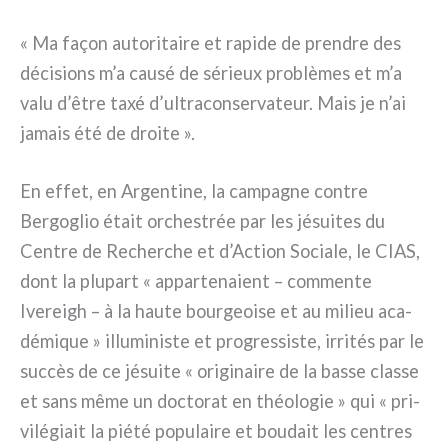
« Ma façon auto­ri­tai­re et rapi­de de pren­dre des
déci­sions m’a cau­sé de sérieux pro­blè­mes et m’a
valu d’être taxé d’ultraconservateur. Mais je n’ai
jamais été de droi­te ».
En effet, en Argentine, la cam­pa­gne con­tre
Bergoglio était orche­strée par les jésui­tes du
Centre de Recherche et d’Action Sociale, le CIAS,
dont la plu­part « appar­te­na­ient – com­men­te
Ivereigh – à la hau­te bour­geoi­se et au milieu aca­
dé­mi­que » illu­mi­ni­ste et pro­gres­si­ste, irri­tés par le
suc­cès de ce jésui­te « ori­gi­nai­re de la bas­se clas­se
et sans même un doc­to­rat en théo­lo­gie » qui « pri­
vi­lé­giait la pié­té popu­lai­re et bou­dait les cen­tres