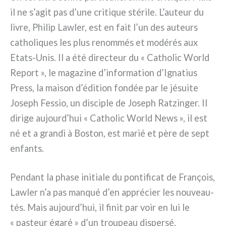
il ne s’agit pas d’une cri­ti­que sté­ri­le. L’auteur du
livre, Philip Lawler, est en fait l’un des auteurs
catho­li­ques les plus renom­més et modé­rés aux
Etats-Unis. Il a été direc­teur du « Catholic World
Report », le maga­zi­ne d’information d’Ignatius
Press, la mai­son d’édition fon­dée par le jésui­te
Joseph Fessio, un disci­ple de Joseph Ratzinger. Il
diri­ge aujourd’hui « Catholic World News », il est
né et a gran­di à Boston, est marié et père de sept
enfan­ts.
Pendant la pha­se ini­tia­le du pon­ti­fi­cat de François,
Lawler n’a pas man­qué d’en appré­cier les nou­veau­
tés. Mais aujourd’hui, il finit par voir en lui le
« pasteur éga­ré » d’un trou­peau disper­sé.