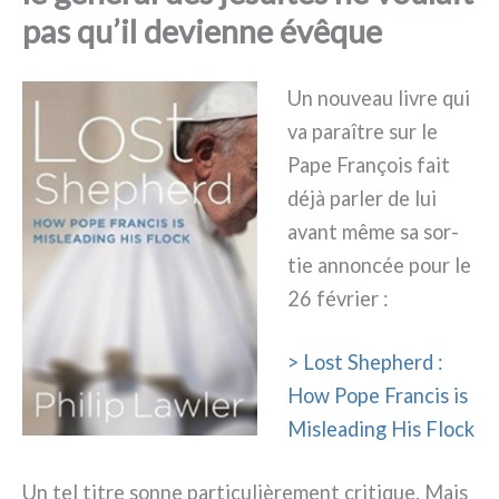
pas qu’il devienne évêque
Un nou­veau livre qui
va para­î­tre sur le
Pape François fait
déjà par­ler de lui
avant même sa sor­
tie annon­cée pour le
26 février :
> Lost Shepherd :
How Pope Francis is
Misleading His Flock
Un tel titre son­ne par­ti­cu­liè­re­ment cri­ti­que. Mais