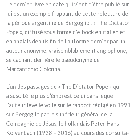
Le der­nier livre en date qui vient d’être publié sur
lui est un exem­ple frap­pant de cet­te relec­tu­re de
la pério­de argen­ti­ne de Bergoglio : « The Dictator
Pope », dif­fu­sé sous for­me d’e‑book en ita­lien et
en anglais depuis fin de l’automne der­nier par un
auteur ano­ny­me, vrai­sem­bla­ble­ment anglo­pho­ne,
se cachant der­riè­re le pseu­do­ny­me de
Marcantonio Colonna.
L’un des pas­sa­ges de « The Dictator Pope » qui
a susci­té le plus d’émoi est celui dans lequel
l’auteur lève le voi­le sur le rap­port rédi­gé en 1991
sur Bergoglio par le supé­rieur géné­ral de la
Compagnie de Jésus, le hol­lan­dais Peter Hans
Kolvenbach (1928 – 2016) au cours des con­sul­ta­