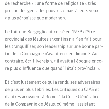
de recher­che » : une for­me de reli­gio­si­té « très
pro­che des gens, des pau­vres » mais à leurs yeux
« plus péro­ni­ste que moder­ne ».
Le fait que Bergoglio ait ces­sé en 1979 d’être
pro­vin­cial des jésui­tes argen­tins n’a rien fait pour
les tran­quil­li­ser, son lea­der­ship sur une bon­ne par­
tie de la Compagnie n’ayant en rien dimi­nué. Au
con­trai­re, écrit Ivereigh, « il avait à l’époque enco­
re plus d’influence que quand il était pro­vin­cial ».
Et c’est juste­ment ce qui a ren­du ses adver­sai­res
de plus en plus fébri­les. Les cri­ti­ques du CIAS et
d’autres arri­va­ient à Rome, à la Curie Généralice
de la Compagnie de Jésus, où même l’assistant