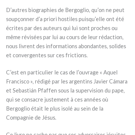
D’autres bio­gra­phies de Bergoglio, qu’on ne peut
sou­pçon­ner d’a prio­ri hosti­les puisqu’elle ont été
écri­tes par des auteurs qui lui sont pro­ches ou
même révi­sées par lui au cours de leur rédac­tion,
nous livrent des infor­ma­tions abon­dan­tes, soli­des
et con­ver­gen­tes sur ces fric­tions.
C’est en par­ti­cu­lier le cas de l’ouvrage « Aquel
Francisco », rédi­gé par les argen­tins Javier Cámara
et Sebastián Pfaffen sous la super­vi­sion du pape,
qui se con­sa­cre juste­ment à ces années où
Bergoglio était le plus iso­lé au sein de la
Compagnie de Jésus.
Ce livre ne cache pas que ses adver­sai­res jésui­tes