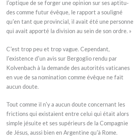
l’optique de se for­ger une opi­nion sur ses apti­tu­
des com­me futur évê­que, le rap­port a sou­li­gné
qu’en tant que pro­vin­cial, il avait été une per­son­ne
qui avait appor­té la divi­sion au sein de son ordre. »
C’est trop peu et trop vague. Cependant,
l’existence d’un avis sur Bergoglio ren­du par
Kolvenbach à la deman­de des auto­ri­tés vati­ca­nes
en vue de sa nomi­na­tion com­me évê­que ne fait
aucun dou­te.
Tout com­me il n’y a aucun dou­te con­cer­nant les
fric­tions qui exi­sta­ient entre celui qui était alors
sim­ple jésui­te et ses supé­rieurs de la Compagnie
de Jésus, aus­si bien en Argentine qu’à Rome.