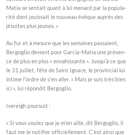
Matia se sen­tait quant à lui mena­cé par la popu­la­
ri­té dont jouis­sait le nou­veau évê­que auprès des
jésui­tes plus jeu­nes. »
Au fur et à mesu­re que les semai­nes pas­sa­ient,
Bergoglio devient pour García-Matia une pré­sen­
ce de plus en plus « enva­his­san­te ». Jusqu’à ce que
le 31 juil­let, fête de Saint Ignace, le pro­vin­cial lui
inti­me l’ordre de s’en aller. « Mais je suis très bien
ici », lui répon­dit Bergoglio.
Ivereigh pour­suit :
« Si vous vou­lez que je m’en ail­le, dit Bergoglio, il
faut me le noti­fier offi­ciel­le­ment. C’est ain­si que