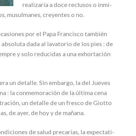
rea­li­za­ría a doce reclu­sos o inmi­
nos, musul­ma­nes, creyen­tes o no.
oca­sio­nes por el Papa Francisco tam­bién
abso­lu­ta dada al lava­to­rio de los pies : de
iem­pre y solo redu­ci­das a una exhor­ta­ción
e­ra un detal­le. Sin embar­go, la del Jueves
a­na : la con­me­mo­ra­ción de la últi­ma cena
stra­ción, un detal­le de un fre­sco de Giotto
sas, de ayer, de hoy y de maña­na.
i­cio­nes de salud pre­ca­rias, la expec­ta­ti­