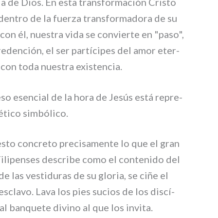
­ria de Dios. En esta tran­sfor­ma­ción Cristo
den­tro de la fuer­za tran­sfor­ma­do­ra de su
on él, nue­stra vida se con­vier­te en "paso",
reden­ción, el ser par­tí­ci­pes del amor eter­
con toda nue­stra exi­sten­cia.
ce­so esen­cial de la hora de Jesús está repre­
ti­co sim­bó­li­co.
to con­cre­to pre­ci­sa­men­te lo que el gran
s Filipenses descri­be como el con­te­ni­do del
e las vesti­du­ras de su glo­ria, se ciñe el
escla­vo. Lava los pies sucios de los discí­
al ban­que­te divi­no al que los invi­ta.