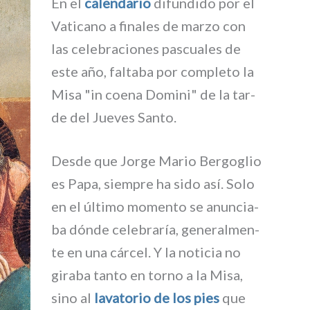
En el
calen­da­rio
difun­di­do por el
Vaticano a fina­les de mar­zo con
las cele­bra­cio­nes pascua­les de
este año, fal­ta­ba por com­ple­to la
Misa "in coe­na Domini" de la tar­
de del Jueves Santo.
Desde que Jorge Mario Bergoglio
es Papa, siem­pre ha sido así. Solo
en el últi­mo momen­to se anun­cia­
ba dón­de cele­bra­ría, gene­ral­men­
te en una cár­cel. Y la noti­cia no
gira­ba tan­to en tor­no a la Misa,
sino al
lava­to­rio de los pies
que