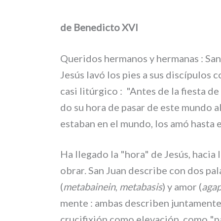
de Benedicto XVI
Queridos her­ma­nos y her­ma­nas : Sa
Jesús lavó los pies a sus discí­pu­los c
casi litúr­gi­co :
"Antes de la fie­sta de
do su hora de pasar de este mun­do a
esta­ban en el mun­do, los amó hasta el
Ha lle­ga­do la "hora" de Jesús, hacia 
obrar. San Juan descri­be con dos pala­
(
meta­bai­nein
,
meta­ba­sis
) y amor (
aga­
men­te : ambas descri­ben jun­ta­men­te
cru­ci­fi­xión como ele­va­ción, como "