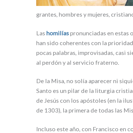
gran­tes, hom­bres y muje­res, cri­stia­
Las
homi­lías
pro­nun­cia­das en estas 
han sido cohe­ren­tes con la prio­ri­dad 
pocas pala­bras, impro­vi­sa­das, casi s
al per­dón y al ser­vi­cio fra­ter­no.
De la Misa, no solía apa­re­cer ni siqui
Santo es un pilar de la litur­gia cri­sti
de Jesús con los apó­sto­les (en la ilu­
de 1303), la pri­me­ra de todas las Mi
Incluso este año, con Francisco en con­d