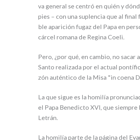
va gene­ral se cen­tró en quién y dón­de 
pies – con una suplen­cia que al final 
ble apa­ri­ción fugaz del Papa en per­so­
cár­cel roma­na de Regina Coeli.
Pero, ¿por qué, en cam­bio, no sacar a 
Santo rea­li­za­da por el actual pon­tí­f
zón autén­ti­co de la Misa "in coe­na 
La que sigue es la homi­lía pro­nun­c
el Papa Benedicto XVI, que siem­pre l
Letrán.
La homi­lía par­te de la pági­na del E