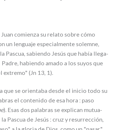
n Juan comien­za su rela­to sobre cómo
on un len­gua­je espe­cial­men­te solem­ne,
 la Pascua, sabien­do Jesús que había lle­ga­
l Padre, habien­do ama­do a los suyos que
 extre­mo" (Jn 13, 1).
la que se orien­ta­ba desde el ini­cio todo su
bras el con­te­ni­do de esa hora : paso
pe
). Esas dos pala­bras se expli­can mutua­
 la Pascua de Jesús : cruz y resur­rec­ción,
paso" a la glo­ria de Dios, como un "pasar"