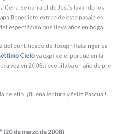
ma Cena, se nar­ra el de Jesús lavan­do los
 Papa Benedicto extrae de este pasa­je es
d del espec­tá­cu­lo que lle­va años en boga.
e del pon­ti­fi­ca­do de Joseph Ratzinger es
Settimo Cielo
ya expli­có el por­qué en la
me­ra vez en 2008, reco­pi­la­ba un año de pre­
a de ello. ¡Buena lec­tu­ra y feliz Pascua !
i" (20 de marzo de 2008)