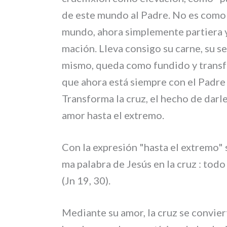
de este mun­do al Padre. No es como s
mun­do, aho­ra sim­ple­men­te par­tie­ra 
ma­ción. Lleva con­si­go su car­ne, su se
mismo, que­da como fun­di­do y tran­s
que aho­ra está siem­pre con el Padre
Transforma la cruz, el hecho de dar­le
amor hasta el extre­mo.
Con la expre­sión "hasta el extre­mo" sa
ma pala­bra de Jesús en la cruz : todo s
(Jn 19, 30).
Mediante su amor, la cruz se con­vier