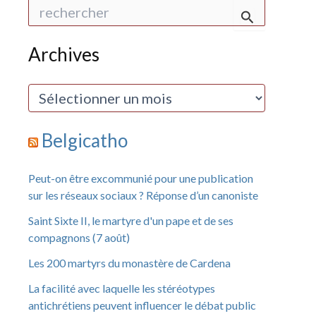
R
e
c
h
Archives
e
r
c
A
h
r
e
c
r
h
Belgicatho
i
:
v
e
Peut-on être excommunié pour une publication
s
sur les réseaux sociaux ? Réponse d’un canoniste
Saint Sixte II, le martyre d'un pape et de ses
compagnons (7 août)
Les 200 martyrs du monastère de Cardena
La facilité avec laquelle les stéréotypes
antichrétiens peuvent influencer le débat public