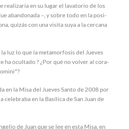
rea­li­za­ría en su lugar el lava­to­rio de los
fue aban­do­na­da –, y sobre todo en la posi­
na, qui­zás con una visi­ta suya a la cer­ca­na
la luz lo que la meta­mor­fo­sis del Jueves
i­ce ha ocul­ta­do ? ¿Por qué no vol­ver al cora­
Domini"?
ia­da en la Misa del Jueves Santo de 2008 por
a cele­bra­ba en la Basílica de San Juan de
vangelio de Juan que se lee en esta Misa, en