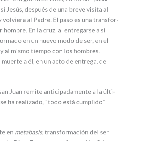
i Jesús, después de una bre­ve visi­ta al
y vol­vie­ra al Padre. El paso es una tran­sfor­
r hom­bre. En la cruz, al entre­gar­se a sí
for­ma­do en un nue­vo modo de ser, en el
 y al mismo tiem­po con los hom­bres.
 muer­te a él, en un acto de entre­ga, de
n Juan remi­te anti­ci­pa­da­men­te a la últi­
e ha rea­li­za­do, "todo está cum­pli­do"
­te en
meta­ba­sis
, tran­sfor­ma­ción del ser