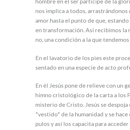
hom­bre en el ser par­tí­ci­pe de la glo
nos impli­ca a todos, arra­strán­do­nos 
amor hasta el pun­to de que, estan­do c
en tran­sfor­ma­ción. Así reci­bi­mos la 
no, una con­di­ción a la que ten­de­mos 
En el lava­to­rio de los pies este pro­
sen­ta­do en una espe­cie de acto pro­fé­
En él Jesús pone de relie­ve con un ges
him­no cri­sto­ló­gi­co de la car­ta a lo
miste­rio de Cristo. Jesús se despo­ja d
"vesti­do" de la huma­ni­dad y se hace 
pu­los y así los capa­ci­ta para acce­der 