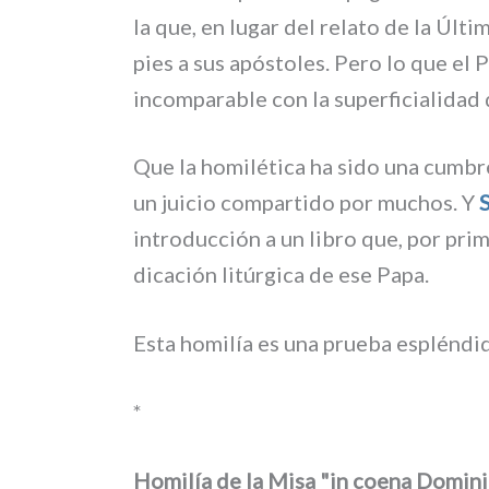
la que, en lugar del rela­to de la Últi
pies a sus apó­sto­les. Pero lo que el
incom­pa­ra­ble con la super­fi­cia­li­da
Que la homi­lé­ti­ca ha sido una cum­br
un jui­cio com­par­ti­do por muchos. Y
intro­duc­ción a un libro que, por pri­
di­ca­ción litúr­gi­ca de ese Papa.
Esta homi­lía es una prue­ba esplén­di­d
*
Homilía de la Misa "in coena Domin