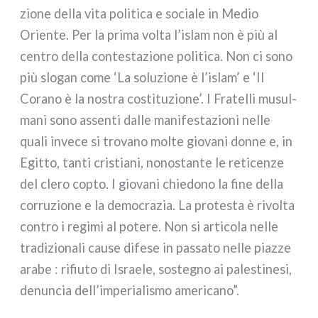
zio­ne del­la vita poli­ti­ca e socia­le in Medio
Oriente. Per la pri­ma vol­ta l’islam non è più al
cen­tro del­la con­te­sta­zio­ne poli­ti­ca. Non ci sono
più slo­gan come ‘La solu­zio­ne è l’islam’ e ‘Il
Corano è la nostra costi­tu­zio­ne’. I Fratelli musul­
ma­ni sono assen­ti dal­le mani­fe­sta­zio­ni nel­le
qua­li inve­ce si tro­va­no mol­te gio­va­ni don­ne e, in
Egitto, tan­ti cri­stia­ni, nono­stan­te le reti­cen­ze
del cle­ro cop­to. I gio­va­ni chie­do­no la fine del­la
cor­ru­zio­ne e la demo­cra­zia. La pro­te­sta è rivol­ta
con­tro i regi­mi al pote­re. Non si arti­co­la nel­le
tra­di­zio­na­li cau­se dife­se in pas­sa­to nel­le piaz­ze
ara­be : rifiu­to di Israele, soste­gno ai pale­sti­ne­si,
denun­cia dell’imperialismo ame­ri­ca­no”.