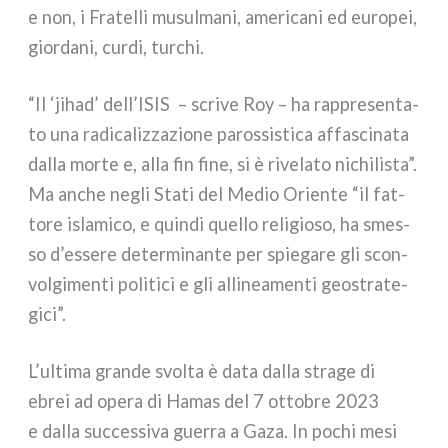
e non, i Fratelli musul­ma­ni, ame­ri­ca­ni ed euro­pei,
gior­da­ni, cur­di, tur­chi.
“Il ‘jihad’ dell’ISIS
– scri­ve Roy – ha rap­pre­sen­ta­
to una radi­ca­liz­za­zio­ne paros­si­sti­ca affa­sci­na­ta
dal­la mor­te e, alla fin fine, si è rive­la­to nichi­li­sta”.
Ma anche negli Stati del Medio Oriente “il fat­
to­re isla­mi­co, e quin­di quel­lo reli­gio­so, ha smes­
so d’essere deter­mi­nan­te per spie­ga­re gli scon­
vol­gi­men­ti poli­ti­ci e gli alli­nea­men­ti geo­stra­te­
gi­ci”.
L’ultima gran­de svol­ta è data dal­la stra­ge di
ebrei ad ope­ra di Hamas del 7 otto­bre 2023
e dal­la suc­ces­si­va guer­ra a Gaza. In pochi mesi