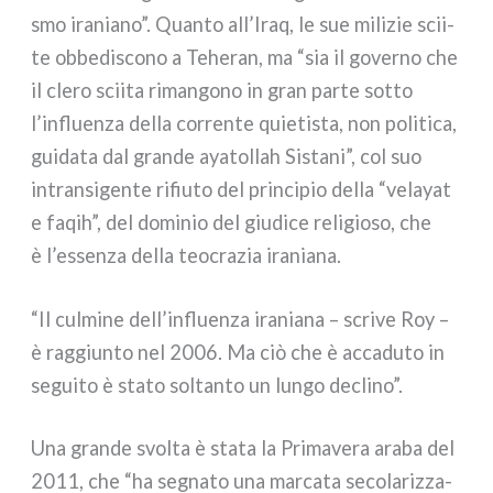
smo ira­nia­no”. Quanto all’Iraq, le sue mili­zie scii­
te obbe­di­sco­no a Teheran, ma “sia il gover­no che
il cle­ro scii­ta riman­go­no in gran par­te sot­to
l’influenza del­la cor­ren­te quie­ti­sta, non poli­ti­ca,
gui­da­ta dal gran­de aya­tol­lah Sistani”, col suo
intran­si­gen­te rifiu­to del prin­ci­pio del­la “vela­yat
e faqih”, del domi­nio del giu­di­ce reli­gio­so, che
è l’essenza del­la teo­cra­zia ira­nia­na.
“Il cul­mi­ne dell’influenza ira­nia­na – scri­ve Roy –
è rag­giun­to nel 2006. Ma ciò che è acca­du­to in
segui­to è sta­to sol­tan­to un lun­go decli­no”.
Una gran­de svol­ta è sta­ta la Primavera ara­ba del
2011, che “ha segna­to una mar­ca­ta seco­la­riz­za­