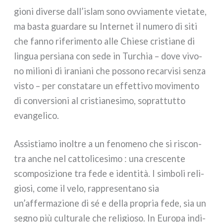
gio­ni diver­se dall’islam sono ovvia­men­te vie­ta­te,
ma basta guar­da­re su Internet il nume­ro di siti
che fan­no rife­ri­men­to alle Chiese cri­stia­ne di
lin­gua per­sia­na con sede in Turchia – dove vivo­
no milio­ni di ira­nia­ni che pos­so­no recar­vi­si sen­za
visto – per con­sta­ta­re un effet­ti­vo movi­men­to
di con­ver­sio­ni al cri­stia­ne­si­mo, soprat­tut­to
evan­ge­li­co.
Assistiamo inol­tre a un feno­me­no che si riscon­
tra anche nel cat­to­li­ce­si­mo : una cre­scen­te
scom­po­si­zio­ne tra fede e iden­ti­tà. I sim­bo­li reli­
gio­si, come il velo, rap­pre­sen­ta­no sia
un’affermazione di sé e del­la pro­pria fede, sia un
segno più cul­tu­ra­le che reli­gio­so. In Europa indi­