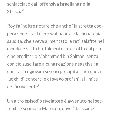
schiac­cia­to dall’offensiva israe­lia­na nel­la
Striscia”.
Roy fa inol­tre nota­re che anche “la stret­ta coo­
pe­ra­zio­ne tra il cle­ro wah­ha­bi­ta e la monar­chia
sau­di­ta, che ave­va ali­men­ta­to le reti sala­fi­te nel
mon­do, è sta­ta bru­tal­men­te inter­rot­ta dal prin­
ci­pe ere­di­ta­rio Mohammed bin Salman, sen­za
con ciò susci­ta­re alcu­na rea­zio­ne nega­ti­va : al
con­tra­rio i gio­va­ni si sono pre­ci­pi­ta­ti nei nuo­vi
luo­ghi di con­cer­ti e di sva­go pro­fa­ni, al limi­te
dell’irriverente”.
Un altro epi­so­dio rive­la­to­re è avve­nu­to nel set­
tem­bre scor­so in Marocco, dove “Ibtissame