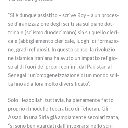
“Si è dun­que assi­sti­to – scri­ve Roy – a un pro­ces­
so d’iranizzazione degli scii­ti sia sul pia­no dot­
tri­na­le (scii­smo duo­de­ci­ma­no) sia su quel­lo cle­ri­
ca­le (abbi­glia­men­to cle­ri­ca­le, luo­ghi di for­ma­zio­
ne, gra­di reli­gio­si). In que­sto sen­so, la rivo­lu­zio­
ne isla­mi­ca ira­nia­na ha avu­to un impat­to reli­gio­
so al di fuo­ri dei pro­pri con­fi­ni, dal Pakistan al
Senegal : un’omogeneizzazione di un mon­do scii­
ta fino ad allo­ra mol­to diver­si­fi­ca­to”.
Solo Hezbollah, tut­ta­via, ha pie­na­men­te fat­to
pro­prio il model­lo teo­cra­ti­co di Teheran. Gli
Assad, in una Siria già ampia­men­te seco­la­riz­za­ta,
“si sono ben guar­da­ti dall’integrarsi nel­lo scii­