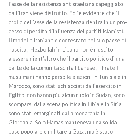
l’asse del­la resi­sten­za anti­srae­lia­na capeg­gia­to
dall’Iran vie­ne distrut­to. Ed “è evi­den­te che il
crol­lo dell’asse del­la resi­sten­za rien­tra in un pro­
ces­so di per­di­ta d’influenza dei par­ti­ti isla­mi­sti.
Il model­lo ira­nia­no è con­te­sta­to nel suo pae­se di
nasci­ta ; Hezbollah in Libano non è riu­sci­to
a esse­re nient’altro che il par­ti­to poli­ti­co di una
par­te del­la comu­ni­tà scii­ta liba­ne­se ; i Fratelli
musul­ma­ni han­no per­so le ele­zio­ni in Tunisia e in
Marocco, sono sta­ti schiac­cia­ti dall’esercito in
Egitto, non han­no più alcun ruo­lo in Sudan, sono
scom­par­si dal­la sce­na poli­ti­ca in Libia e in Siria,
sono sta­ti emar­gi­na­ti dal­la monar­chia in
Giordania. Solo Hamas man­te­ne­va una soli­da
base popo­la­re e mili­ta­re a Gaza, ma è sta­to