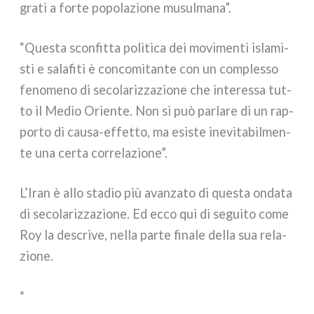
gra­ti a for­te popo­la­zio­ne musul­ma­na”.
“Questa scon­fit­ta poli­ti­ca dei movi­men­ti isla­mi­
sti e sala­fi­ti è con­co­mi­tan­te con un com­ples­so
feno­me­no di seco­la­riz­za­zio­ne che inte­res­sa tut­
to il Medio Oriente. Non si può par­la­re di un rap­
por­to di causa-effetto, ma esi­ste ine­vi­ta­bil­men­
te una cer­ta cor­re­la­zio­ne”.
L’Iran è allo sta­dio più avan­za­to di que­sta onda­ta
di seco­la­riz­za­zio­ne. Ed ecco qui di segui­to come
Roy la descri­ve, nel­la par­te fina­le del­la sua rela­
zio­ne.
*