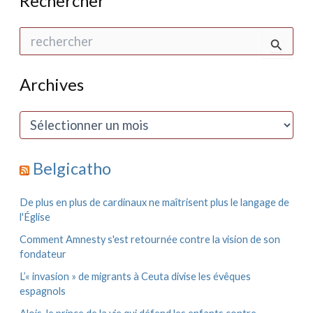
Rechercher
R
e
c
h
Archives
e
r
c
A
h
r
e
c
r
h
Belgicatho
i
:
v
e
De plus en plus de cardinaux ne maîtrisent plus le langage de
s
l'Église
Comment Amnesty s'est retournée contre la vision de son
fondateur
L’« invasion » de migrants à Ceuta divise les évêques
espagnols