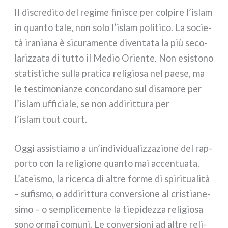
Il discre­di­to del regi­me fini­sce per col­pi­re l’islam
in quan­to tale, non solo l’islam poli­ti­co. La socie­
tà ira­nia­na è sicu­ra­men­te diven­ta­ta la più seco­
la­riz­za­ta di tut­to il Medio Oriente. Non esi­sto­no
sta­ti­sti­che sul­la pra­ti­ca reli­gio­sa nel pae­se, ma
le testi­mo­nian­ze con­cor­da­no sul disa­mo­re per
l’islam uffi­cia­le, se non addi­rit­tu­ra per
l’islam tout court.
Oggi assi­stia­mo a un’individualizzazione del rap­
por­to con la reli­gio­ne quan­to mai accen­tua­ta.
L’ateismo, la ricer­ca di altre for­me di spi­ri­tua­li­tà
– sufi­smo, o addi­rit­tu­ra con­ver­sio­ne al cri­stia­ne­
si­mo – o sem­pli­ce­men­te la tie­pi­dez­za reli­gio­sa
sono ormai comu­ni. Le con­ver­sio­ni ad altre reli­