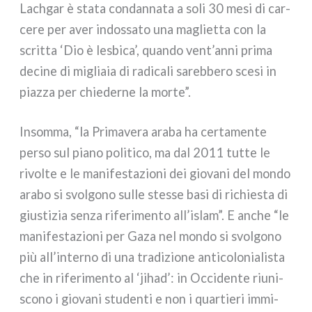
Lachgar è sta­ta con­dan­na­ta a soli 30 mesi di car­
ce­re per aver indos­sa­to una magliet­ta con la
scrit­ta ‘Dio è lesbi­ca’, quan­do vent’anni pri­ma
deci­ne di miglia­ia di radi­ca­li sareb­be­ro sce­si in
piaz­za per chie­der­ne la mor­te”.
Insomma, “la Primavera ara­ba ha cer­ta­men­te
per­so sul pia­no poli­ti­co, ma dal 2011 tut­te le
rivol­te e le mani­fe­sta­zio­ni dei gio­va­ni del mon­do
ara­bo si svol­go­no sul­le stes­se basi di richie­sta di
giu­sti­zia sen­za rife­ri­men­to all’islam”. E anche “le
mani­fe­sta­zio­ni per Gaza nel mon­do si svol­go­no
più all’interno di una tra­di­zio­ne anti­co­lo­nia­li­sta
che in rife­ri­men­to al ‘jihad’: in Occidente riu­ni­
sco­no i gio­va­ni stu­den­ti e non i quar­tie­ri immi­