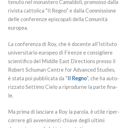
tenu­to nel mona­ste­ro Camaldoli, pro­mos­so dal­la
rivi­sta cat­to­li­ca “Il Regno” e dal­la Commissione
del­le con­fe­ren­ze epi­sco­pa­li del­la Comunità
euro­pea.
La con­fe­ren­za di Roy, che è docen­te all’Istituto
uni­ver­si­ta­rio euro­peo di Firenze e con­si­glie­re
scien­ti­fi­co del Middle East Directions pres­so il
Robert Schuman Centre for Advanced Studies,
è sta­ta poi pub­bli­ca­ta da “
Il Regno
”, che ha auto­
riz­za­to Settimo Cielo a ripro­dur­ne la par­te fina­
le.
Ma pri­ma di lascia­re a Roy la paro­la, è uti­le riper­
cor­re­re gli avve­ni­men­ti chia­ve degli ulti­mi