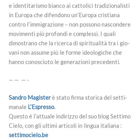
e iden­ti­ta­ri­smo bian­co ai cat­to­li­ci tra­di­zio­na­li­sti
in Europa che difen­do­no un’Europa cri­stia­na
con­tro l’immigrazione – non pos­so­no nascon­de­re
movi­men­ti più pro­fon­di e com­ples­si. I qua­li
dimo­stra­no che la ricer­ca di spi­ri­tua­li­tà tra i gio­
va­ni non assu­me più le for­me ideo­lo­gi­che che
han­no cono­sciu­to le gene­ra­zio­ni pre­ce­den­ti.
— — — -
Sandro Magister
è sta­to fir­ma sto­ri­ca del set­ti­
ma­na­le
L’Espresso
.
Questo è l’attuale indi­riz­zo del suo blog Settimo
Cielo, con gli ulti­mi arti­co­li in lin­gua ita­lia­na :
set​ti​mo​cie​lo​.be