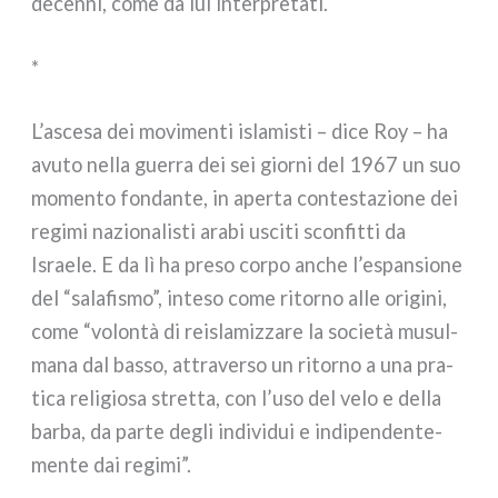
decen­ni, come da lui inter­pre­ta­ti.
*
L’ascesa dei movi­men­ti isla­mi­sti – dice Roy – ha
avu­to nel­la guer­ra dei sei gior­ni del 1967 un suo
momen­to fon­dan­te, in aper­ta con­te­sta­zio­ne dei
regi­mi nazio­na­li­sti ara­bi usci­ti scon­fit­ti da
Israele. E da lì ha pre­so cor­po anche l’espansione
del “sala­fi­smo”, inte­so come ritor­no alle ori­gi­ni,
come “volon­tà di rei­sla­miz­za­re la socie­tà musul­
ma­na dal bas­so, attra­ver­so un ritor­no a una pra­
ti­ca reli­gio­sa stret­ta, con l’uso del velo e del­la
bar­ba, da par­te degli indi­vi­dui e indi­pen­den­te­
men­te dai regi­mi”.