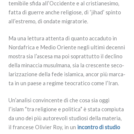
temi­bi­le sfi­da all’Occidente e al cri­stia­ne­si­mo,
fat­ta di guer­re anche reli­gio­se, di ‘jihad’ spin­to
all’estremo, di onda­te migra­to­rie.
Ma una let­tu­ra atten­ta di quan­to acca­du­to in
Nordafrica e Medio Oriente negli ulti­mi decen­ni
mostra sia l’ascesa ma poi soprat­tut­to il decli­no
del­la minac­cia musul­ma­na, sia la cre­scen­te seco­
la­riz­za­zio­ne del­la fede isla­mi­ca, ancor più mar­ca­
ta in un pae­se a regi­me teo­cra­ti­co come l’Iran.
Un’analisi con­vin­cen­te di che cosa sia oggi
l’islam “tra reli­gio­ne e poli­ti­ca” è sta­ta com­piu­ta
da uno dei più auto­re­vo­li stu­dio­si del­la mate­ria,
il fran­ce­se Olivier Roy, in un
incon­tro di stu­dio