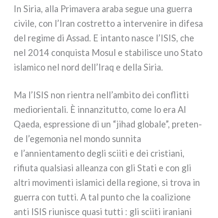
In Siria, alla Primavera ara­ba segue una guer­ra
civi­le, con l’Iran costret­to a inter­ve­ni­re in dife­sa
del regi­me di Assad. E intan­to nasce l’ISIS, che
nel 2014 con­qui­sta Mosul e sta­bi­li­sce uno Stato
isla­mi­co nel nord dell’Iraq e del­la Siria.
Ma l’ISIS non rien­tra nell’ambito dei con­flit­ti
medio­rien­ta­li. È innan­zi­tut­to, come lo era Al
Qaeda, espres­sio­ne di un “jihad glo­ba­le”, pre­ten­
de l’egemonia nel mon­do sun­ni­ta
e l’annientamento degli scii­ti e dei cri­stia­ni,
rifiu­ta qual­sia­si allean­za con gli Stati e con gli
altri movi­men­ti isla­mi­ci del­la regio­ne, si tro­va in
guer­ra con tut­ti. A tal pun­to che la coa­li­zio­ne
anti ISIS riu­ni­sce qua­si tut­ti : gli scii­ti ira­nia­ni