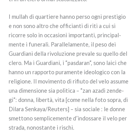
I mul­lah di quar­tie­re han­no per­so ogni pre­sti­gio
e non sono altro che offi­cian­ti di riti a cui si
ricor­re solo in occa­sio­ni impor­tan­ti, prin­ci­pal­
men­te i fune­ra­li. Parallelamente, il peso dei
Guardiani del­la rivo­lu­zio­ne pre­va­le su quel­lo del
cle­ro. Ma i Guardiani, i “pasda­ran”, sono lai­ci che
han­no un rap­por­to pura­men­te ideo­lo­gi­co con la
reli­gio­ne. Il movi­men­to di rifiu­to del velo assu­me
una dimen­sio­ne sia poli­ti­ca – “zan aza­di zen­de­
gi”: don­na, liber­tà, vita [come nel­la foto sopra, di
Dilara Senkaya/Reuters] – sia socia­le : le don­ne
smet­to­no sem­pli­ce­men­te d’indossare il velo per
stra­da, nono­stan­te i rischi.