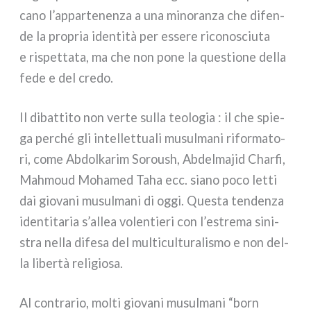
ca­no l’appartenenza a una mino­ran­za che difen­
de la pro­pria iden­ti­tà per esse­re rico­no­sciu­ta
e rispet­ta­ta, ma che non pone la que­stio­ne del­la
fede e del cre­do.
Il dibat­ti­to non ver­te sul­la teo­lo­gia : il che spie­
ga per­ché gli intel­let­tua­li musul­ma­ni rifor­ma­to­
ri, come Abdolkarim Soroush, Abdelmajid Charfi,
Mahmoud Mohamed Taha ecc. sia­no poco let­ti
dai gio­va­ni musul­ma­ni di oggi. Questa ten­den­za
iden­ti­ta­ria s’allea volen­tie­ri con l’estrema sini­
stra nel­la dife­sa del mul­ti­cul­tu­ra­li­smo e non del­
la liber­tà reli­gio­sa.
Al con­tra­rio, mol­ti gio­va­ni musul­ma­ni “born