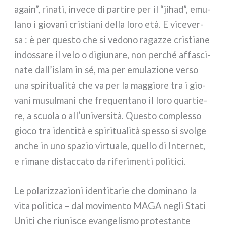
again”, rina­ti, inve­ce di par­ti­re per il “jihad”, emu­
la­no i gio­va­ni cri­stia­ni del­la loro età. E vice­ver­
sa : è per que­sto che si vedo­no ragaz­ze cri­stia­ne
indos­sa­re il velo o digiu­na­re, non per­ché affa­sci­
na­te dall’islam in sé, ma per emu­la­zio­ne ver­so
una spi­ri­tua­li­tà che va per la mag­gio­re tra i gio­
va­ni musul­ma­ni che fre­quen­ta­no il loro quar­tie­
re, a scuo­la o all’università. Questo com­ples­so
gio­co tra iden­ti­tà e spi­ri­tua­li­tà spes­so si svol­ge
anche in uno spa­zio vir­tua­le, quel­lo di Internet,
e rima­ne distac­ca­to da rife­ri­men­ti poli­ti­ci.
Le pola­riz­za­zio­ni iden­ti­ta­rie che domi­na­no la
vita poli­ti­ca – dal movi­men­to MAGA negli Stati
Uniti che riu­ni­sce evan­ge­li­smo pro­te­stan­te