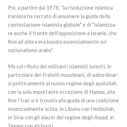
Poi, a par­ti­re dal 1978, “la rivo­lu­zio­ne isla­mi­ca
ira­nia­na ha cer­ca­to di assu­me­re la gui­da del­la
con­te­sta­zio­ne isla­mi­sta glo­ba­le” e di “isla­miz­za­
re anche il fron­te dell’opposizione a Israele, che
fino ad allo­ra era basa­to essen­zial­men­te sul
nazio­na­li­smo ara­bo”.
Ma col rifiu­to dei mili­tan­ti isla­mi­sti sun­ni­ti, in
par­ti­co­la­re dei Fratelli musul­ma­ni, di subor­di­nar­
si poli­ti­ca­men­te al nuo­vo regi­me degli aya­tol­lah,
con la sola impor­tan­te ecce­zio­ne di Hamas, alla
fine l’Iran si è tro­va­to alla gui­da di una coa­li­zio­ne
essen­zial­men­te scii­ta, in Libano con Hezbollah,
in Siria con gli alaui­ti del regi­me degli Assad, in
Yemen con gli hou­ti.