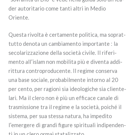
der auto­ri­ta­rio come tan­ti altri in Medio
Oriente.
Questa rivol­ta è cer­ta­men­te poli­ti­ca, ma soprat­
tut­to deno­ta un cam­bia­men­to impor­tan­te : la
seco­la­riz­za­zio­ne del­la socie­tà civi­le. Il rife­ri­
men­to all’islam non mobi­li­ta più e diven­ta addi­
rit­tu­ra con­tro­pro­du­cen­te. Il regi­me con­ser­va
una base socia­le, pro­ba­bil­men­te intor­no al 20
per cen­to, per ragio­ni sia ideo­lo­gi­che sia clien­te­
la­ri. Ma il cle­ro non è più un effi­ca­ce cana­le di
tra­smis­sio­ne tra il regi­me e la socie­tà, poi­ché il
siste­ma, per sua stes­sa natu­ra, ha impe­di­to
l’emergere di gran­di figu­re spi­ri­tua­li indi­pen­den­
ti in un cle­ro ormai sta­ta­liz­za­to.