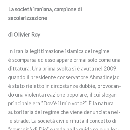
La società iraniana, campione di
secolarizzazione
di Olivier Roy
In Iran la legit­ti­ma­zio­ne isla­mi­ca del regi­me
è scom­par­sa ed esso appa­re ormai solo come una
dit­ta­tu­ra. Una pri­ma svol­ta si è avu­ta nel 2009,
quan­do il pre­si­den­te con­ser­va­to­re Ahmadinejad
è sta­to rie­let­to in cir­co­stan­ze dub­bie, pro­vo­can­
do una vio­len­ta rea­zio­ne popo­la­re, il cui slo­gan
prin­ci­pa­le era “Dov’è il mio voto?”. È la natu­ra
auto­ri­ta­ria del regi­me che vie­ne denun­cia­ta nel­
le stra­de. La socie­tà civi­le rifiu­ta il con­cet­to di
“sovra­ni­tà di Dio” e vede nel­la gui­da solo un lea­