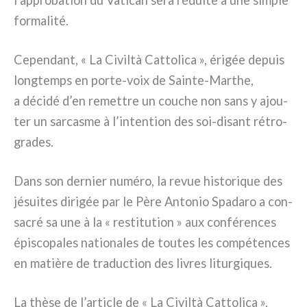
for­ma­li­té.
Cependant, « La Civiltà Cattolica », éri­gée depuis
long­temps en porte-voix de Sainte-Marthe,
a déci­dé d’en remet­tre un cou­che non sans y ajou­
ter un sar­ca­sme à l’intention des soi-disant rétro­
gra­des.
Dans son der­nier numé­ro, la revue histo­ri­que des
jésui­tes diri­gée par le Père Antonio Spadaro a con­
sa­cré sa une à la « resti­tu­tion » aux con­fé­ren­ces
épi­sco­pa­les natio­na­les de tou­tes les com­pé­ten­ces
en matiè­re de tra­duc­tion des livres litur­gi­ques.
La thè­se de l’article de « La Civiltà Cattolica »,