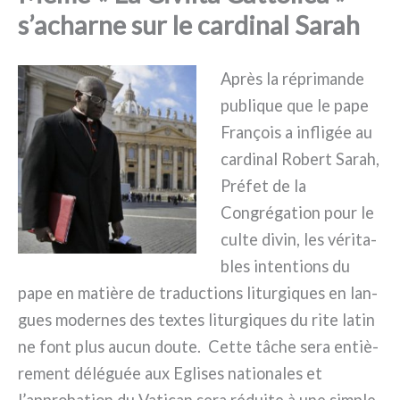
s’acharne sur le cardinal Sarah
Après la répri­man­de
publi­que que le pape
François a infli­gée au
car­di­nal Robert Sarah,
Préfet de la
Congrégation pour le
cul­te divin, les véri­ta­
bles inten­tions du
pape en matiè­re de tra­duc­tions litur­gi­ques en lan­
gues moder­nes des tex­tes litur­gi­ques du rite latin
ne font plus aucun dou­te. Cette tâche sera entiè­
re­ment délé­guée aux Eglises natio­na­les et
l’approbation du Vatican sera rédui­te à une sim­ple