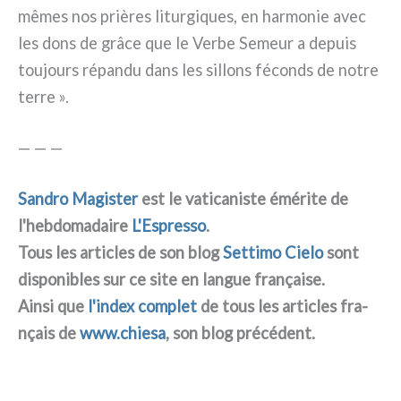
mêmes nos priè­res litur­gi­ques, en har­mo­nie avec
les dons de grâ­ce que le Verbe Semeur a depuis
tou­jours répan­du dans les sil­lons féconds de notre
ter­re ».
— — —
Sandro Magister
est le vati­ca­ni­ste émé­ri­te de
l'hebdomadaire
L'Espresso
.
Tous les arti­cles de son blog
Settimo Cielo
sont
dispo­ni­bles sur ce site en lan­gue fra­nçai­se.
Ainsi que
l'index com­plet
de tous les arti­cles fra­
nçais de
www.chiesa
, son blog pré­cé­dent.