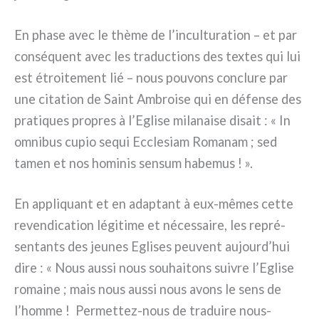
En pha­se avec le thè­me de l’inculturation – et par
con­sé­quent avec les tra­duc­tions des tex­tes qui lui
est étroi­te­ment lié – nous pou­vons con­clu­re par
une cita­tion de Saint Ambroise qui en défen­se des
pra­ti­ques pro­pres à l’Eglise mila­nai­se disait : « In
omni­bus cupio sequi Ecclesiam Romanam ; sed
tamen et nos homi­nis sen­sum habe­mus ! ».
En appli­quant et en adap­tant à eux-mêmes cet­te
reven­di­ca­tion légi­ti­me et néces­sai­re, les repré­
sen­tan­ts des jeu­nes Eglises peu­vent aujourd’hui
dire : « Nous aus­si nous sou­hai­tons sui­vre l’Eglise
romai­ne ; mais nous aus­si nous avons le sens de
l’homme ! Permettez-nous de tra­dui­re nous-