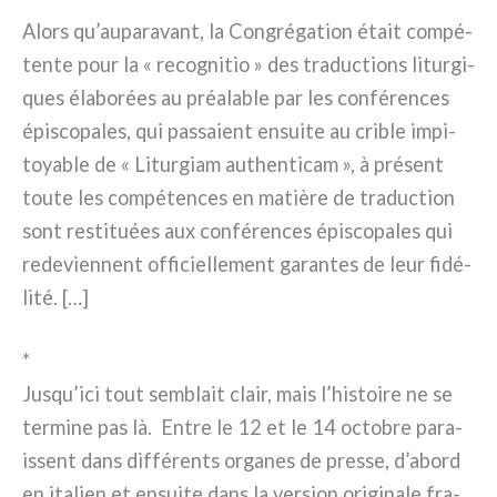
Alors qu’auparavant, la Congrégation était com­pé­
ten­te pour la « reco­gni­tio » des tra­duc­tions litur­gi­
ques éla­bo­rées au préa­la­ble par les con­fé­ren­ces
épi­sco­pa­les, qui pas­sa­ient ensui­te au cri­ble impi­
toya­ble de « Liturgiam authen­ti­cam », à pré­sent
tou­te les com­pé­ten­ces en matiè­re de tra­duc­tion
sont resti­tuées aux con­fé­ren­ces épi­sco­pa­les qui
rede­vien­nent offi­ciel­le­ment garan­tes de leur fidé­
li­té. […]
*
Jusqu’ici tout sem­blait clair, mais l’histoire ne se
ter­mi­ne pas là. Entre le 12 et le 14 octo­bre para­
is­sent dans dif­fé­ren­ts orga­nes de pres­se, d’abord
en ita­lien et ensui­te dans la ver­sion ori­gi­na­le fra­