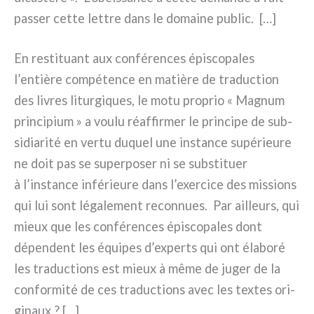
pas­ser cet­te let­tre dans le domai­ne public. […]
En resti­tuant aux con­fé­ren­ces épi­sco­pa­les
l’entière com­pé­ten­ce en matiè­re de tra­duc­tion
des livres litur­gi­ques, le motu pro­prio « Magnum
prin­ci­pium » a vou­lu réaf­fir­mer le prin­ci­pe de sub­
si­dia­ri­té en ver­tu duquel une instan­ce supé­rieu­re
ne doit pas se super­po­ser ni se sub­sti­tuer
à l’instance infé­rieu­re dans l’exercice des mis­sions
qui lui sont léga­le­ment recon­nues. Par ail­leurs, qui
mieux que les con­fé­ren­ces épi­sco­pa­les dont
dépen­dent les équi­pes d’experts qui ont éla­bo­ré
les tra­duc­tions est mieux à même de juger de la
con­for­mi­té de ces tra­duc­tions avec les tex­tes ori­
gi­naux ? […]