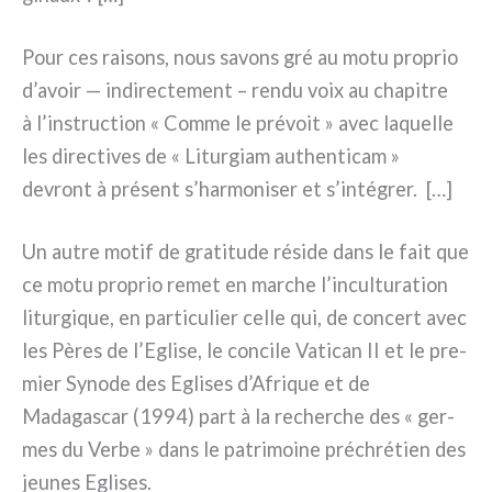
Pour ces rai­sons, nous savons gré au motu pro­prio
d’avoir — indi­rec­te­ment – ren­du voix au cha­pi­tre
à l’instruction « Comme le pré­voit » avec laquel­le
les direc­ti­ves de « Liturgiam authen­ti­cam »
devront à pré­sent s’harmoniser et s’intégrer. […]
Un autre motif de gra­ti­tu­de rési­de dans le fait que
ce motu pro­prio remet en mar­che l’inculturation
litur­gi­que, en par­ti­cu­lier cel­le qui, de con­cert avec
les Pères de l’Eglise, le con­ci­le Vatican II et le pre­
mier Synode des Eglises d’Afrique et de
Madagascar (1994) part à la recher­che des « ger­
mes du Verbe » dans le patri­moi­ne pré­chré­tien des
jeu­nes Eglises.