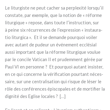
Le litur­gi­ste ne peut cacher sa per­ple­xi­té lorsqu’il
con­sta­te, par exem­ple, que la notion de « réfor­me
litur­gi­que » repo­se, dans tou­te l’instruction, sur
à pei­ne six récur­ren­ces de l’expression « instau­ra­
tio litur­gi­ca ». Et il se deman­de pour­quoi voi­ler
avec autant de pudeur un évé­ne­ment ecclé­sial
aus­si impor­tant que la réfor­me litur­gi­que vou­lue
par le con­ci­le Vatican II et pru­dem­ment gérée par
Paul VI en per­son­ne ? Et pour­quoi autant insi­ster,
en ce qui con­cer­ne la véri­fi­ca­tion pour­tant néces­
sai­re, sur une cen­tra­li­sa­tion qui risque de léser le
rôle des con­fé­ren­ces épi­sco­pa­les et de mor­ti­fier la
digni­té des Eglise loca­les ? […]