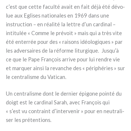
c’est que cet­te facul­té avait en fait déjà été dévo­
lue aux Eglises natio­na­les en 1969 dans une
instruc­tion – en réa­li­té la let­tre d’un car­di­nal –
inti­tu­lée « Comme le pré­voit » mais qui a très vite
été enter­rée pour des « rai­sons idéo­lo­gi­ques » par
les adver­sai­res de la réfor­me litur­gi­que. Jusqu’à
ce que le Pape François arri­ve pour lui ren­dre vie
et mar­quer ain­si la revan­che des « péri­phé­ries » sur
le cen­tra­li­sme du Vatican.
Un cen­tra­li­sme dont le der­nier épi­go­ne poin­té du
doigt est le car­di­nal Sarah, avec François qui
« s’est vu con­traint d’intervenir » pour en neu­tra­li­
ser les pré­ten­tions.