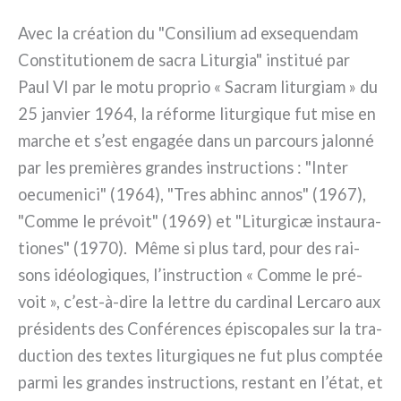
Avec la créa­tion du "Consilium ad exse­quen­dam
Constitutionem de sacra Liturgia" insti­tué par
Paul VI par le motu pro­prio « Sacram litur­giam » du
25 jan­vier 1964, la réfor­me litur­gi­que fut mise en
mar­che et s’est enga­gée dans un par­cours jalon­né
par les pre­miè­res gran­des instruc­tions : "Inter
oecu­me­ni­ci" (1964), "Tres abhinc annos" (1967),
"Comme le pré­voit" (1969) et "Liturgicæ instau­ra­
tio­nes" (1970). Même si plus tard, pour des rai­
sons idéo­lo­gi­ques, l’instruction « Comme le pré­
voit », c’est-à-dire la let­tre du car­di­nal Lercaro aux
pré­si­den­ts des Conférences épi­sco­pa­les sur la tra­
duc­tion des tex­tes litur­gi­ques ne fut plus comp­tée
par­mi les gran­des instruc­tions, restant en l’état, et