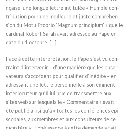
nçai­se, une lon­gue let­tre inti­tu­lée « Humble con­
tri­bu­tion pour une meil­leu­re et juste com­pré­hen­
sion du Motu Proprio ‘Magnum prin­ci­pium’ » que le
car­di­nal Robert Sarah avait adres­sée au Pape en
date du 1 octo­bre. […]
Face à cet­te inter­pré­ta­tion, le Pape s’est vu con­
traint d’intervenir – d’une maniè­re que les obser­
va­teurs s’accordent pour qua­li­fier d’inédite – en
adres­sant une let­tre per­son­nel­le à son émi­nent
inter­lo­cu­teur qu’il lui prie de tran­smet­tre aux
sites web sur lesquels le « Commentaire » avait
été publié ain­si qu’à « tou­tes les con­fé­ren­ces épi­
sco­pa­les, aux mem­bres et aux con­sul­teurs de ce
dica­stè­re ». L’obéissance à cet­te deman­de a fait