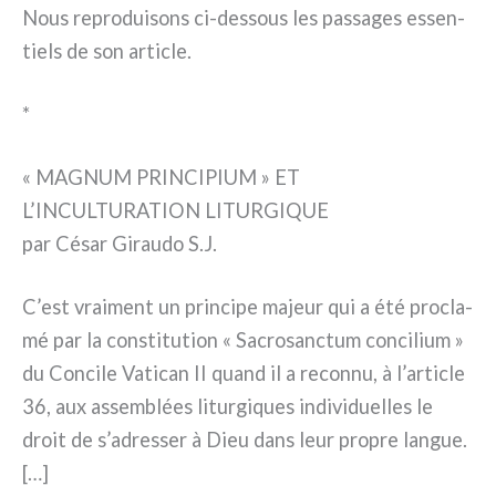
Nous repro­dui­sons ci-dessous les pas­sa­ges essen­
tiels de son arti­cle.
*
« MAGNUM PRINCIPIUM » ET
L’INCULTURATION LITURGIQUE
par César Giraudo S.J.
C’est vrai­ment un prin­ci­pe majeur qui a été pro­cla­
mé par la con­sti­tu­tion « Sacrosanctum con­ci­lium »
du Concile Vatican II quand il a recon­nu, à l’article
36, aux assem­blées litur­gi­ques indi­vi­duel­les le
droit de s’adresser à Dieu dans leur pro­pre lan­gue.
[…]