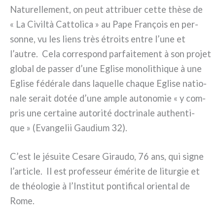
Naturellement, on peut attri­buer cet­te thè­se de
« La Civiltà Cattolica » au Pape François en per­
son­ne, vu les liens très étroi­ts entre l’une et
l’autre. Cela cor­re­spond par­fai­te­ment à son pro­jet
glo­bal de pas­ser d’une Eglise mono­li­thi­que à une
Eglise fédé­ra­le dans laquel­le cha­que Eglise natio­
na­le serait dotée d’une ample auto­no­mie « y com­
pris une cer­tai­ne auto­ri­té doc­tri­na­le authen­ti­
que » (Evangelii Gaudium 32).
C’est le jésui­te Cesare Giraudo, 76 ans, qui signe
l’article. Il est pro­fes­seur émé­ri­te de litur­gie et
de théo­lo­gie à l’Institut pon­ti­fi­cal orien­tal de
Rome.