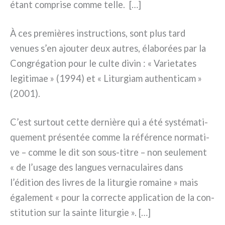
étant com­pri­se com­me tel­le. […]
À ces pre­miè­res instruc­tions, sont plus tard
venues s’en ajou­ter deux autres, éla­bo­rées par la
Congrégation pour le cul­te divin : « Varietates
legi­ti­mae » (1994) et « Liturgiam authen­ti­cam »
(2001).
C’est sur­tout cet­te der­niè­re qui a été systé­ma­ti­
que­ment pré­sen­tée com­me la réfé­ren­ce nor­ma­ti­
ve – com­me le dit son sous-titre – non seu­le­ment
« de l’usage des lan­gues ver­na­cu­lai­res dans
l’édition des livres de la litur­gie romai­ne » mais
éga­le­ment « pour la cor­rec­te appli­ca­tion de la con­
sti­tu­tion sur la sain­te litur­gie ». […]