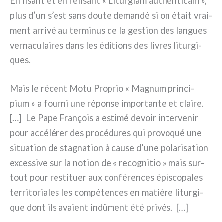
En lisant et en reli­sant « Liturgiam authen­ti­cam »,
plus d’un s’est sans dou­te deman­dé si on était vrai­
ment arri­vé au ter­mi­nus de la gestion des lan­gues
ver­na­cu­lai­res dans les édi­tions des livres litur­gi­
ques.
Mais le récent Motu Proprio « Magnum prin­ci­
pium » a four­ni une répon­se impor­tan­te et clai­re.
[…] Le Pape François a esti­mé devoir inter­ve­nir
pour accé­lé­rer des pro­cé­du­res qui pro­vo­qué une
situa­tion de sta­gna­tion à cau­se d’une pola­ri­sa­tion
exces­si­ve sur la notion de « reco­gni­tio » mais sur­
tout pour resti­tuer aux con­fé­ren­ces épi­sco­pa­les
ter­ri­to­ria­les les com­pé­ten­ces en matiè­re litur­gi­
que dont ils ava­ient indû­ment été pri­vés. […]