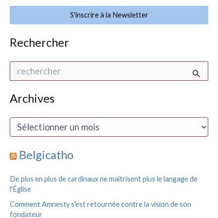
S'inscrire à la Newsletter
Rechercher
R
e
c
h
Archives
e
r
A
c
r
h
c
e
h
Belgicatho
r
i
v
:
De plus en plus de cardinaux ne maîtrisent plus le langage de
e
l'Église
s
Comment Amnesty s'est retournée contre la vision de son
fondateur