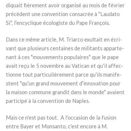
di­quait fiè­re­ment avoir orga­ni­sé au mois de février
pré­cé­dent une con­ven­tion con­sa­crée à "Laudato
Si", l'encyclique éco­lo­gi­ste du Pape François.
Dans ce même arti­cle, M. Triarco exul­tait en écri­
vant que plu­sieurs cen­tai­nes de mili­tan­ts appar­te­
nant à ces "mou­ve­men­ts popu­lai­res" que le pape
avait reçu le 5 novem­bre au Vatican et qu'il affec­
tion­ne tout par­ti­cu­liè­re­ment par­ce qu'ils mani­fe­
stent "qu'un grand mou­ve­ment d'innovation pour
la mai­son com­mu­ne gran­dit dans le mon­de" ava­ient
par­ti­ci­pé à la con­ven­tion de Naples.
Mais ce n'est pas tout. A l'occasion de la fusion
entre Bayer et Monsanto, c'est enco­re à M.