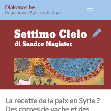
Aller
Diakonos.be
au
Regards sur l'Eglise catholique
contenu
La recette de la paix en Syrie ?
Des cornes de vache et des