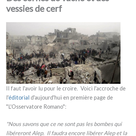
vessies de cerf
Il faut l'avoir lu pour le croi­re. Voici l'accroche de
l'
édi­to­rial
d'aujourd'hui en pre­miè­re page de
"L'Osservatore Romano":
"Nous savons que ce ne sont pas les bom­bes qui
libé­re­ront Alep. Il fau­dra enco­re libé­rer Alep et la