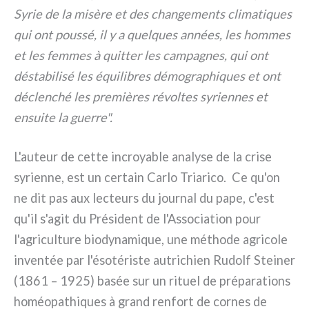
Syrie de la misè­re et des chan­ge­men­ts cli­ma­ti­ques
qui ont pous­sé, il y a quel­ques années, les hom­mes
et les fem­mes à quit­ter les cam­pa­gnes, qui ont
désta­bi­li­sé les équi­li­bres démo­gra­phi­ques et ont
déclen­ché les pre­miè­res révol­tes syrien­nes et
ensui­te la guer­re".
L'auteur de cet­te incroya­ble ana­ly­se de la cri­se
syrien­ne, est un cer­tain Carlo Triarico. Ce qu'on
ne dit pas aux lec­teurs du jour­nal du pape, c'est
qu'il s'agit du Président de l'Association pour
l'agriculture bio­dy­na­mi­que, une métho­de agri­co­le
inven­tée par l'ésotériste autri­chien Rudolf Steiner
(1861 – 1925) basée sur un rituel de pré­pa­ra­tions
homéo­pa­thi­ques à grand ren­fort de cor­nes de