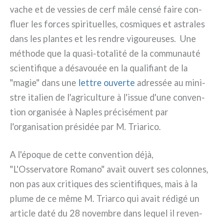
vache et de ves­sies de cerf mâle cen­sé fai­re con­
fluer les for­ces spi­ri­tuel­les, cosmi­ques et astra­les
dans les plan­tes et les ren­dre vigou­reu­ses. Une
métho­de que la quasi-totalité de la com­mu­nau­té
scien­ti­fi­que a désa­vouée en la qua­li­fiant de la
"magie" dans une
let­tre ouver­te
adres­sée au mini­
stre ita­lien de l'agriculture à l'issue d'une con­ven­
tion orga­ni­sée à Naples pré­ci­sé­ment par
l'organisation pré­si­dée par M. Triarico.
A l'époque de cet­te con­ven­tion déjà,
"L'Osservatore Romano" avait ouvert ses colon­nes,
non pas aux cri­ti­ques des scien­ti­fi­ques, mais à la
plu­me de ce même M. Triarco qui avait rédi­gé un
arti­cle daté du 28 novem­bre dans lequel il reven­