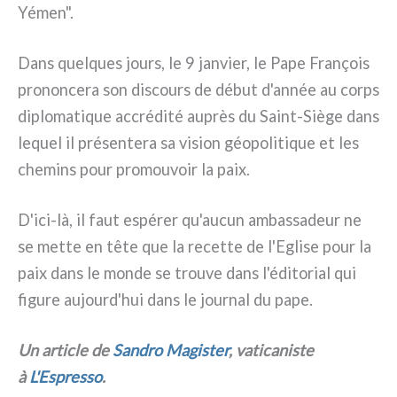
Yémen".
Dans quel­ques jours, le 9 jan­vier, le Pape François
pro­non­ce­ra son discours de début d'année au corps
diplo­ma­ti­que accré­di­té auprès du Saint-Siège dans
lequel il pré­sen­te­ra sa vision géo­po­li­ti­que et les
che­mins pour pro­mou­voir la paix.
D'ici-là, il faut espé­rer qu'aucun ambas­sa­deur ne
se met­te en tête que la recet­te de l'Eglise pour la
paix dans le mon­de se trou­ve dans l'éditorial qui
figu­re aujourd'hui dans le jour­nal du pape.
Un arti­cle de
Sandro Magister
, vati­ca­ni­ste
à
L'Espresso
.