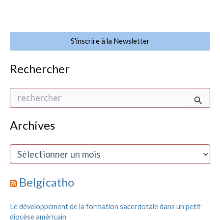
S'inscrire à la Newsletter
Rechercher
R
e
c
h
Archives
e
r
A
c
r
h
c
e
h
Belgicatho
r
i
v
:
Le développement de la formation sacerdotale dans un petit
e
diocèse américain
s