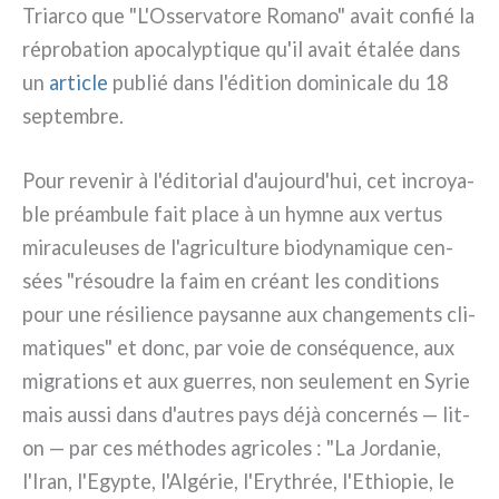
Triarco que "L'Osservatore Romano" avait con­fié la
répro­ba­tion apo­ca­lyp­ti­que qu'il avait éta­lée dans
un
arti­cle
publié dans l'édition domi­ni­ca­le du 18
sep­tem­bre.
Pour reve­nir à l'éditorial d'aujourd'hui, cet incroya­
ble préam­bu­le fait pla­ce à un hym­ne aux ver­tus
mira­cu­leu­ses de l'agriculture bio­dy­na­mi­que cen­
sées "résou­dre la faim en créant les con­di­tions
pour une rési­lien­ce pay­san­ne aux chan­ge­men­ts cli­
ma­ti­ques" et donc, par voie de con­sé­quen­ce, aux
migra­tions et aux guer­res, non seu­le­ment en Syrie
mais aus­si dans d'autres pays déjà con­cer­nés — lit-
on — par ces métho­des agri­co­les : "La Jordanie,
l'Iran, l'Egypte, l'Algérie, l'Erythrée, l'Ethiopie, le