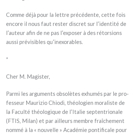
Comme déjà pour la let­tre pré­cé­den­te, cet­te fois
enco­re il nous faut rester discret sur l’identité de
l’auteur afin de ne pas l’exposer à des rétor­sions
aus­si pré­vi­si­bles qu’inexorables.
*
Cher M. Magister,
Parmi les argu­men­ts obso­lè­tes exhu­més par le pro­
fes­seur Maurizio Chiodi, théo­lo­gien mora­li­ste de
la Faculté théo­lo­gi­que de l’Italie sep­ten­trio­na­le
(FTIS, Milan) et par ail­leurs mem­bre fraî­che­ment
nom­mé à la « nou­vel­le » Académie pon­ti­fi­ca­le pour