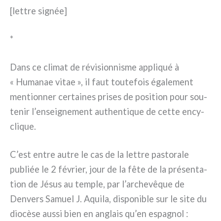
[let­tre signée]
*
Dans ce cli­mat de révi­sion­ni­sme appli­qué à
« Humanae vitae », il faut tou­te­fois éga­le­ment
men­tion­ner cer­tai­nes pri­ses de posi­tion pour sou­
te­nir l’enseignement authen­ti­que de cet­te ency­
cli­que.
C’est entre autre le cas de la let­tre pasto­ra­le
publiée le 2 février, jour de la fête de la pré­sen­ta­
tion de Jésus au tem­ple, par l’archevêque de
Denvers Samuel J. Aquila, dispo­ni­ble sur le site du
dio­cè­se aus­si bien en anglais qu’en espa­gnol :