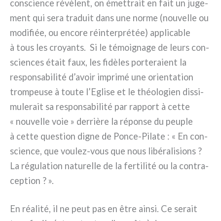
con­scien­ce révè­lent, on émet­trait en fait un juge­
ment qui sera tra­duit dans une nor­me (nou­vel­le ou
modi­fiée, ou enco­re réin­ter­pré­tée) appli­ca­ble
à tous les croyan­ts. Si le témoi­gna­ge de leurs con­
scien­ces était faux, les fidè­les por­te­ra­ient la
respon­sa­bi­li­té d’avoir impri­mé une orien­ta­tion
trom­peu­se à tou­te l’Eglise et le théo­lo­gien dis­si­
mu­le­rait sa respon­sa­bi­li­té par rap­port à cet­te
« nou­vel­le voie » der­riè­re la répon­se du peu­ple
à cet­te que­stion digne de Ponce-Pilate : « En con­
scien­ce, que voulez-vous que nous libé­ra­li­sions ?
La régu­la­tion natu­rel­le de la fer­ti­li­té ou la con­tra­
cep­tion ? ».
En réa­li­té, il ne peut pas en être ain­si. Ce serait