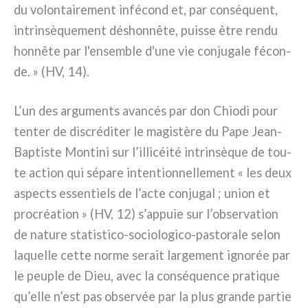
du volon­tai­re­ment infé­cond et, par con­sé­quent,
intrin­sè­que­ment déshon­nê­te, puis­se être ren­du
hon­nê­te par l'ensemble d'une vie con­ju­ga­le fécon­
de. » (HV, 14).
L’un des argu­men­ts avan­cés par don Chiodi pour
ten­ter de discré­di­ter le magi­stè­re du Pape Jean-
Baptiste Montini sur l’illicéité intrin­sè­que de tou­
te action qui sépa­re inten­tion­nel­le­ment « les deux
aspec­ts essen­tiels de l’acte con­ju­gal ; union et
pro­créa­tion » (HV, 12) s’appuie sur l’observation
de natu­re statistico-sociologico-pastorale selon
laquel­le cet­te nor­me serait lar­ge­ment igno­rée par
le peu­ple de Dieu, avec la con­sé­quen­ce pra­ti­que
qu’elle n’est pas obser­vée par la plus gran­de par­tie