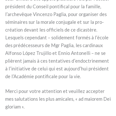
pré­si­dent du Conseil pon­ti­fi­cal pour la famil­le,
l’archevêque Vincenzo Paglia, pour orga­ni­ser des
sémi­nai­res sur la mora­le con­ju­ga­le et sur la pro­
créa­tion devant les offi­ciels de ce dica­stè­re.
Lesquels cepen­dant – soli­de­ment for­més à l’école
des pré­dé­ces­seurs de Mgr Paglia, les car­di­naux
Alfonso López Trujillo et Ennio Antonelli – ne se
pliè­rent jamais à ces ten­ta­ti­ves d’endoctrinement
à l’initiative de celui qui est aujourd’hui pré­si­dent
de l’Académie pon­ti­fi­ca­le pour la vie.
Merci pour votre atten­tion et veuil­lez accep­ter
mes salu­ta­tions les plus ami­ca­les, « ad maio­rem Dei
glo­riam ».