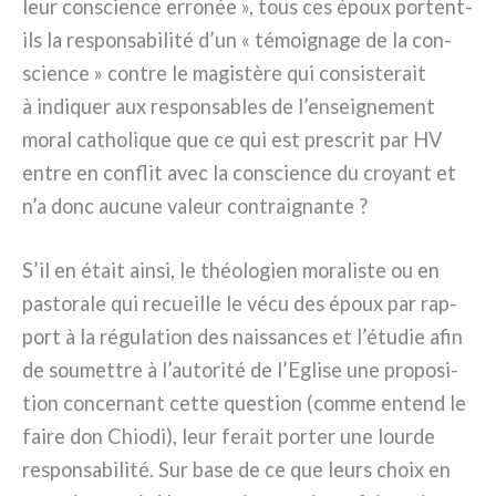
leur con­scien­ce erro­née », tous ces époux portent-
ils la respon­sa­bi­li­té d’un « témoi­gna­ge de la con­
scien­ce » con­tre le magi­stè­re qui con­si­ste­rait
à indi­quer aux respon­sa­bles de l’enseignement
moral catho­li­que que ce qui est pre­scrit par HV
entre en con­flit avec la con­scien­ce du croyant et
n’a donc aucu­ne valeur con­trai­gnan­te ?
S’il en était ain­si, le théo­lo­gien mora­li­ste ou en
pasto­ra­le qui recueil­le le vécu des époux par rap­
port à la régu­la­tion des nais­san­ces et l’étudie afin
de sou­met­tre à l’autorité de l’Eglise une pro­po­si­
tion con­cer­nant cet­te que­stion (com­me entend le
fai­re don Chiodi), leur ferait por­ter une lour­de
respon­sa­bi­li­té. Sur base de ce que leurs choix en