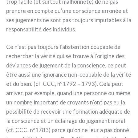
trop faci­le (et sur­tout malhon­nê­te) de ne pas
pren­dre en comp­te qu’une con­scien­ce erro­née et
ses juge­men­ts ne sont pas tou­jours impu­ta­bles à la
respon­sa­bi­li­té des indi­vi­dus.
Ce n’est pas tou­jours l’abstention cou­pa­ble de
recher­cher la véri­té qui se trou­ve à l’origine des
dévian­ces de juge­ment de la con­scien­ce, ce peut
être aus­si une igno­ran­ce non-coupable de la véri­té
et du bien. (cf. CCC, n°1792 – 1793). Cela peut
arri­ver, par exem­ple, quand une per­son­ne ou même
un nom­bre impor­tant de croyan­ts n’ont pas eu la
pos­si­bi­li­té de rece­voir une for­ma­tion adé­qua­te de
la con­scien­ce et un éclai­ra­ge du juge­ment moral
(cf. CCC, n°1783) par­ce qu’on ne leur a pas don­né