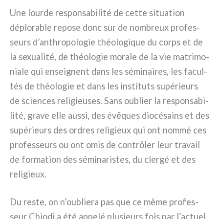
Une lour­de respon­sa­bi­li­té de cet­te situa­tion
déplo­ra­ble repo­se donc sur de nom­breux pro­fes­
seurs d’anthropologie théo­lo­gi­que du corps et de
la sexua­li­té, de théo­lo­gie mora­le de la vie matri­mo­
nia­le qui ensei­gnent dans les sémi­nai­res, les facul­
tés de théo­lo­gie et dans les insti­tu­ts supé­rieurs
de scien­ces reli­gieu­ses. Sans oublier la respon­sa­bi­
li­té, gra­ve elle aus­si, des évê­ques dio­cé­sains et des
supé­rieurs des ordres reli­gieux qui ont nom­mé ces
pro­fes­seurs ou ont omis de con­trô­ler leur tra­vail
de for­ma­tion des sémi­na­ri­stes, du cler­gé et des
reli­gieux.
Du reste, on n’oubliera pas que ce même pro­fes­
seur Chiodi a été appe­lé plu­sieurs fois par l’actuel