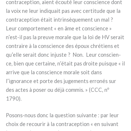
con­tra­cep­tion, aient écou­té leur con­scien­ce dont
la voix ne leur indi­quait pas avec cer­ti­tu­de que la
con­tra­cep­tion était intrin­sè­que­ment un mal ?
Leur com­por­te­ment « en âme et con­scien­ce »
n’est-il pas la pre­u­ve mora­le que la loi de HV serait
con­trai­re à la con­scien­ce des époux chré­tiens et
qu’elle serait donc inju­ste ? Non. Leur con­scien­
ce, bien que cer­tai­ne, n’était pas droi­te pui­sque « il
arri­ve que la con­scien­ce mora­le soit dans
l’ignorance et por­te des juge­men­ts erro­nés sur
des actes à poser ou déjà com­mis. » (CCC, n°
1790).
Posons-nous donc la que­stion sui­van­te : par leur
choix de recou­rir à la con­tra­cep­tion « en sui­vant