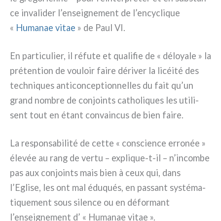
ce inva­li­der l’enseignement de l’encyclique
«
Humanae vitae
» de Paul VI.
En par­ti­cu­lier, il réfu­te et qua­li­fie de « déloya­le » la
pré­ten­tion de vou­loir fai­re déri­ver la licéi­té des
tech­ni­ques anti­con­cep­tion­nel­les du fait qu’un
grand nom­bre de con­join­ts catho­li­ques les uti­li­
sent tout en étant con­vain­cus de bien fai­re.
La respon­sa­bi­li­té de cet­te « con­scien­ce erro­née »
éle­vée au rang de ver­tu – explique-t-il – n’incombe
pas aux con­join­ts mais bien à ceux qui, dans
l’Eglise, les ont mal édu­qués, en pas­sant systé­ma­
ti­que­ment sous silen­ce ou en défor­mant
l’enseignement d’ « Humanae vitae ».