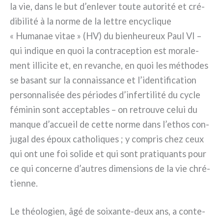
la vie, dans le but d’enlever tou­te auto­ri­té et cré­
di­bi­li­té à la nor­me de la let­tre ency­cli­que
« Humanae vitae » (HV) du bie­n­heu­reux Paul VI –
qui indi­que en quoi la con­tra­cep­tion est mora­le­
ment illi­ci­te et, en revan­che, en quoi les métho­des
se basant sur la con­nais­san­ce et l’identification
per­son­na­li­sée des pério­des d’infertilité du cycle
fémi­nin sont accep­ta­bles – on retrou­ve celui du
man­que d’accueil de cet­te nor­me dans l’ethos con­
ju­gal des époux catho­li­ques ; y com­pris chez ceux
qui ont une foi soli­de et qui sont pra­ti­quan­ts pour
ce qui con­cer­ne d’autres dimen­sions de la vie chré­
tien­ne.
Le théo­lo­gien, âgé de soixante-deux ans, a con­te­