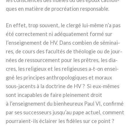
ques en matiè­re de pro­créa­tion respon­sa­ble.
En effet, trop sou­vent, le cler­gé lui-même n’a pas
été cor­rec­te­ment ni adé­qua­te­ment for­mé sur
l’enseignement de HV. Dans com­bien de sémi­nai­
res, de cours des facul­tés de théo­lo­gie ou de jour­
nées de res­sour­ce­ment pour les prê­tres, les dia­
cres, les reli­gieux et les reli­gieu­ses a‑t-on ensei­
gné les prin­ci­pes anth­ro­po­lo­gi­ques et moraux
sous-jacents à la doc­tri­ne de HV ? Si eux-mêmes
sont inca­pa­bles de fai­re plei­ne­ment droit
à l’enseignement du bie­n­heu­reux Paul VI, con­fir­mé
par ses suc­ces­seurs jusqu’au pape actuel, com­ment
pourraient-ils éclai­rer les fidè­les sur ce point ?