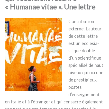
« Humanae vitae ». Une lettre
Contribution
exter­ne. L’auteur
de cet­te let­tre
est un ecclé­sia­
sti­que dou­blé
d’un scien­ti­fi­que
spé­cia­li­sé de haut
niveau qui occu­pe
de pre­sti­gieux
postes
d’enseignement
en Italie et à l’étranger et qui con­sa­cre éga­le­ment
une par­tie de son temps et de ses éner­gies à la