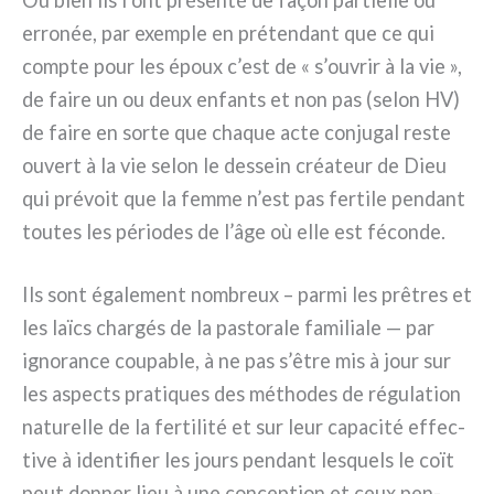
Ou bien ils l’ont pré­sen­té de façon par­tiel­le ou
erro­née, par exem­ple en pré­ten­dant que ce qui
comp­te pour les époux c’est de « s’ouvrir à la vie »,
de fai­re un ou deux enfan­ts et non pas (selon HV)
de fai­re en sor­te que cha­que acte con­ju­gal reste
ouvert à la vie selon le des­sein créa­teur de Dieu
qui pré­voit que la fem­me n’est pas fer­ti­le pen­dant
tou­tes les pério­des de l’âge où elle est fécon­de.
Ils sont éga­le­ment nom­breux – par­mi les prê­tres et
les laïcs char­gés de la pasto­ra­le fami­lia­le — par
igno­ran­ce cou­pa­ble, à ne pas s’être mis à jour sur
les aspec­ts pra­ti­ques des métho­des de régu­la­tion
natu­rel­le de la fer­ti­li­té et sur leur capa­ci­té effec­
ti­ve à iden­ti­fier les jours pen­dant lesquels le coït
peut don­ner lieu à une con­cep­tion et ceux pen­