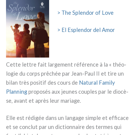
> The Splendor of Love
> El Esplendor del Amor
Cette let­tre fait lar­ge­ment réfé­ren­ce à la « théo­
lo­gie du corps prê­chée par Jean-Paul II et tire un
bilan très posi­tif des cours de
Natural Family
Planning
pro­po­sés aux jeu­nes cou­ples par le dio­cè­
se, avant et après leur maria­ge.
Elle est rédi­gée dans un lan­ga­ge sim­ple et effi­ca­ce
et se con­clut par un dic­tion­nai­re des ter­mes qui