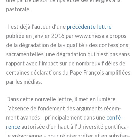
pasto­ra­le.
Il est déjà l’auteur d’une
pré­cé­den­te let­tre
publiée en jan­vier 2016 par www.chiesa à pro­pos
de la dégra­da­tion de la « qua­li­té » des con­fes­sions
sacra­men­tel­les, une dégra­da­tion qui n’est pas sans
rap­port avec l’impact sur de nom­breux fidè­les de
cer­tai­nes décla­ra­tions du Pape François ampli­fiées
par les médias.
Dans cet­te nou­vel­le let­tre, il met en lumiè­re
l’absence de fon­de­ment des argu­men­ts récem­
ment avan­cés – prin­ci­pa­le­ment dans une
con­fé­
ren­ce
auto­ri­sée d’en haut à l’Université pon­ti­fi­ca­
le gré­go­rien­ne – pour réin­ter­pré­ter et en sub­stan­