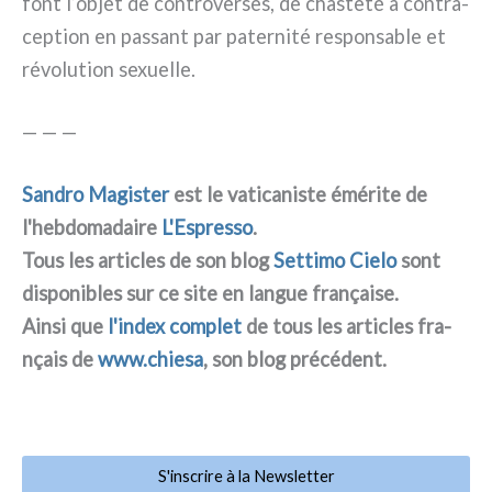
font l’objet de con­tro­ver­ses, de cha­ste­té à con­tra­
cep­tion en pas­sant par pater­ni­té respon­sa­ble et
révo­lu­tion sexuel­le.
— — —
Sandro Magister
est le vati­ca­ni­ste émé­ri­te de
l'hebdomadaire
L'Espresso
.
Tous les arti­cles de son blog
Settimo Cielo
sont
dispo­ni­bles sur ce site en lan­gue fra­nçai­se.
Ainsi que
l'index com­plet
de tous les arti­cles fra­
nçais de
www.chiesa
, son blog pré­cé­dent.
S'inscrire à la Newsletter