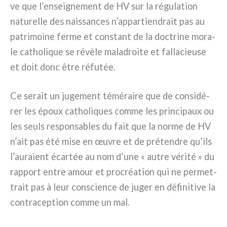
ve que l’enseignement de HV sur la régu­la­tion
natu­rel­le des nais­san­ces n’appartiendrait pas au
patri­moi­ne fer­me et con­stant de la doc­tri­ne mora­
le catho­li­que se révè­le mala­droi­te et fal­la­cieu­se
et doit donc être réfu­tée.
Ce serait un juge­ment témé­rai­re que de con­si­dé­
rer les époux catho­li­ques com­me les prin­ci­paux ou
les seuls respon­sa­bles du fait que la nor­me de HV
n’ait pas été mise en œuvre et de pré­ten­dre qu’ils
l’auraient écar­tée au nom d’une « autre véri­té » du
rap­port entre amour et pro­créa­tion qui ne per­met­
trait pas à leur con­scien­ce de juger en défi­ni­ti­ve la
con­tra­cep­tion com­me un mal.