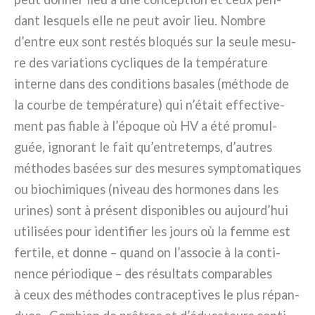
dant lesquels elle ne peut avoir lieu. Nombre
d’entre eux sont restés blo­qués sur la seu­le mesu­
re des varia­tions cycli­ques de la tem­pé­ra­tu­re
inter­ne dans des con­di­tions basa­les (métho­de de
la cour­be de tem­pé­ra­tu­re) qui n’était effec­ti­ve­
ment pas fia­ble à l’époque où HV a été pro­mul­
guée, igno­rant le fait qu’entretemps, d’autres
métho­des basées sur des mesu­res symp­to­ma­ti­ques
ou bio­chi­mi­ques (niveau des hor­mo­nes dans les
uri­nes) sont à pré­sent dispo­ni­bles ou aujourd’hui
uti­li­sées pour iden­ti­fier les jours où la fem­me est
fer­ti­le, et don­ne – quand on l’associe à la con­ti­
nen­ce pério­di­que – des résul­ta­ts com­pa­ra­bles
à ceux des métho­des con­tra­cep­ti­ves le plus répan­