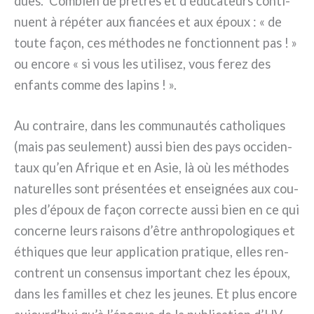
dues. Combien de prê­tres et d’éducateurs con­ti­
nuent à répé­ter aux fian­cées et aux époux : « de
tou­te façon, ces métho­des ne fonc­tion­nent pas ! »
ou enco­re « si vous les uti­li­sez, vous ferez des
enfan­ts com­me des lapins ! ».
Au con­trai­re, dans les com­mu­nau­tés catho­li­ques
(mais pas seu­le­ment) aus­si bien des pays occi­den­
taux qu’en Afrique et en Asie, là où les métho­des
natu­rel­les sont pré­sen­tées et ensei­gnées aux cou­
ples d’époux de façon cor­rec­te aus­si bien en ce qui
con­cer­ne leurs rai­sons d’être anth­ro­po­lo­gi­ques et
éthi­ques que leur appli­ca­tion pra­ti­que, elles ren­
con­trent un con­sen­sus impor­tant chez les époux,
dans les famil­les et chez les jeu­nes. Et plus enco­re