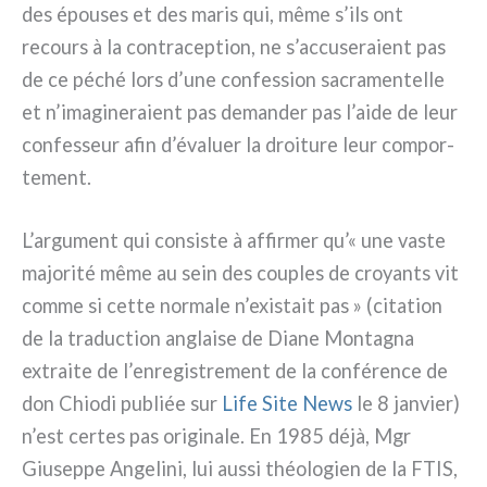
des épou­ses et des maris qui, même s’ils ont
recours à la con­tra­cep­tion, ne s’accuseraient pas
de ce péché lors d’une con­fes­sion sacra­men­tel­le
et n’imagineraient pas deman­der pas l’aide de leur
con­fes­seur afin d’évaluer la droi­tu­re leur com­por­
te­ment.
L’argument qui con­si­ste à affir­mer qu’« une vaste
majo­ri­té même au sein des cou­ples de croyan­ts vit
com­me si cet­te nor­ma­le n’existait pas » (cita­tion
de la tra­duc­tion anglai­se de Diane Montagna
extrai­te de l’enregistrement de la con­fé­ren­ce de
don Chiodi publiée sur
Life Site News
le 8 jan­vier)
n’est cer­tes pas ori­gi­na­le. En 1985 déjà, Mgr
Giuseppe Angelini, lui aus­si théo­lo­gien de la FTIS,