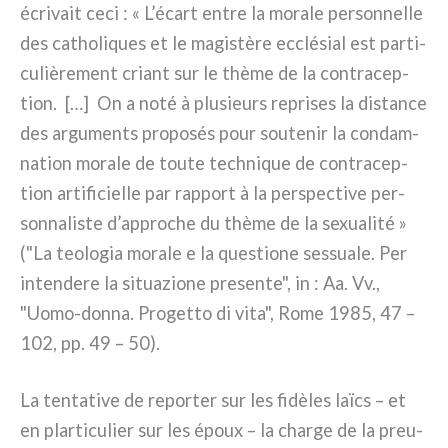
écri­vait ceci : « L’écart entre la mora­le per­son­nel­le
des catho­li­ques et le magi­stè­re ecclé­sial est par­ti­
cu­liè­re­ment criant sur le thè­me de la con­tra­cep­
tion. […] On a noté à plu­sieurs repri­ses la distan­ce
des argu­men­ts pro­po­sés pour sou­te­nir la con­dam­
na­tion mora­le de tou­te tech­ni­que de con­tra­cep­
tion arti­fi­ciel­le par rap­port à la per­spec­ti­ve per­
son­na­li­ste d’approche du thè­me de la sexua­li­té »
("La teo­lo­gia mora­le e la que­stio­ne ses­sua­le. Per
inten­de­re la situa­zio­ne pre­sen­te", in : Aa. Vv.,
"Uomo-donna. Progetto di vita", Rome 1985, 47 –
102, pp. 49 – 50).
La ten­ta­ti­ve de repor­ter sur les fidè­les laïcs – et
en plar­ti­cu­lier sur les époux – la char­ge de la pre­u­