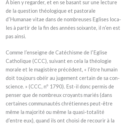
A bien y regar­der, et en se basant sur une lec­tu­re
de la que­stion théo­lo­gi­que et pasto­ra­le
d’Humanae vitae dans de nom­breu­ses Eglises loca­
les à par­tir de la fin des années soi­xan­te, il n’en est
pas ain­si.
Comme l’enseigne de Catéchisme de l’Eglise
Catholique (CCC), sui­vant en cela la théo­lo­gie
mora­le et le magi­stè­re pré­cé­dent, « l’être humain
doit tou­jours obéir au juge­ment cer­tain de sa con­
scien­ce. » (CCC, n° 1790). Est-il donc per­mis de
pen­ser que de nom­breux croyan­ts mariés (dans
cer­tai­nes com­mu­nau­tés chré­tien­nes peut-être
même la majo­ri­té ou même la quasi-totalité
d’entre eux), quand ils ont choi­si de recou­rir à la