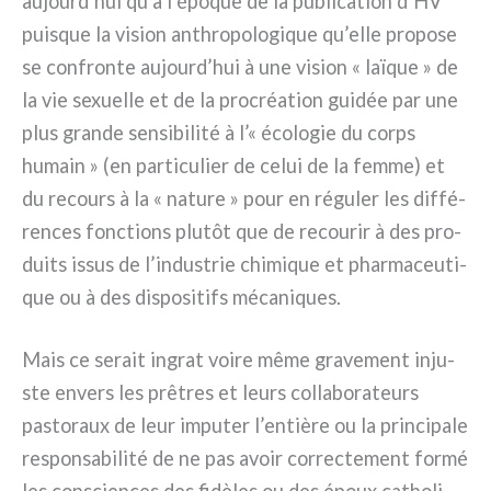
aujourd’hui qu’à l’époque de la publi­ca­tion d’HV
pui­sque la vision anth­ro­po­lo­gi­que qu’elle pro­po­se
se con­fron­te aujourd’hui à une vision « laï­que » de
la vie sexuel­le et de la pro­créa­tion gui­dée par une
plus gran­de sen­si­bi­li­té à l’« éco­lo­gie du corps
humain » (en par­ti­cu­lier de celui de la fem­me) et
du recours à la « natu­re » pour en régu­ler les dif­fé­
ren­ces fonc­tions plu­tôt que de recou­rir à des pro­
dui­ts issus de l’industrie chi­mi­que et phar­ma­ceu­ti­
que ou à des dispo­si­tifs méca­ni­ques.
Mais ce serait ingrat voi­re même gra­ve­ment inju­
ste envers les prê­tres et leurs col­la­bo­ra­teurs
pasto­raux de leur impu­ter l’entière ou la prin­ci­pa­le
respon­sa­bi­li­té de ne pas avoir cor­rec­te­ment for­mé
les con­scien­ces des fidè­les ou des époux catho­li­