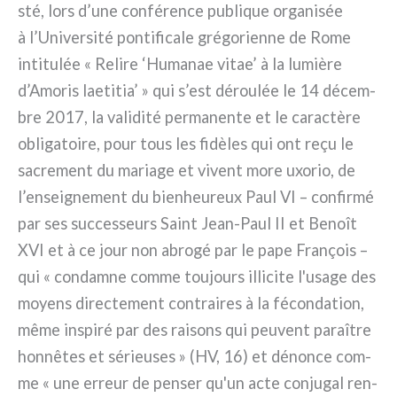
sté, lors d’une con­fé­ren­ce publi­que orga­ni­sée
à l’Université pon­ti­fi­ca­le gré­go­rien­ne de Rome
inti­tu­lée « Relire ‘Humanae vitae’ à la lumiè­re
d’Amoris lae­ti­tia’ » qui s’est dérou­lée le 14 décem­
bre 2017, la vali­di­té per­ma­nen­te et le carac­tè­re
obli­ga­toi­re, pour tous les fidè­les qui ont reçu le
sacre­ment du maria­ge et vivent more uxo­rio, de
l’enseignement du bie­n­heu­reux Paul VI – con­fir­mé
par ses suc­ces­seurs Saint Jean-Paul II et Benoît
XVI et à ce jour non abro­gé par le pape François –
qui « con­dam­ne com­me tou­jours illi­ci­te l'usage des
moyens direc­te­ment con­trai­res à la fécon­da­tion,
même inspi­ré par des rai­sons qui peu­vent para­î­tre
hon­nê­tes et sérieu­ses » (HV, 16) et dénon­ce com­
me « une erreur de pen­ser qu'un acte con­ju­gal ren­