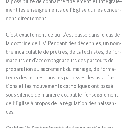
la pos­si­bi­li­té de con­naî­tre fidè­le­ment et inté­gra­le­
ment les ensei­gne­men­ts de l’Eglise qui les con­cer­
nent direc­te­ment.
C’est exac­te­ment ce qui s’est pas­sé dans le cas de
la doc­tri­ne de HV. Pendant des décen­nies, un nom­
bre incal­cu­la­ble de prê­tres, de caté­chi­stes, de for­
ma­teurs et d’accompagnateurs des par­cours de
pré­pa­ra­tion au sacre­ment du maria­ge, de for­ma­
teurs des jeu­nes dans les parois­ses, les asso­cia­
tions et les mou­ve­men­ts catho­li­ques ont pas­sé
sous silen­ce de maniè­re cou­pa­ble l’enseignement
de l’Eglise à pro­pos de la régu­la­tion des nais­san­
ces.