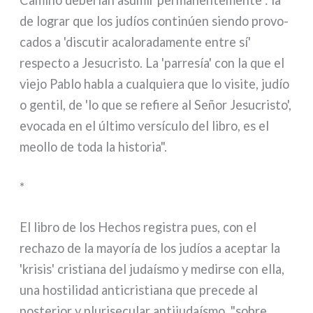
Camino debe­rían asu­mir per­ma­nen­te­men­te : la
de lograr que los judíos con­ti­núen sien­do pro­vo­
ca­dos a 'discu­tir aca­lo­ra­da­men­te entre sí'
respec­to a Jesucristo. La 'par­re­sía' con la que el
vie­jo Pablo habla a cual­quie­ra que lo visi­te, judío
o gen­til, de 'lo que se refie­re al Señor Jesucristo',
evo­ca­da en el últi­mo ver­sí­cu­lo del libro, es el
meol­lo de toda la histo­ria".
*
El libro de los Hechos regi­stra pues, con el
recha­zo de la mayo­ría de los judíos a acep­tar la
'kri­sis' cri­stia­na del judaí­smo y medir­se con ella,
una hosti­li­dad anti­cri­stia­na que pre­ce­de al
poste­rior y plu­ri­se­cu­lar anti­ju­daí­smo, "sobre