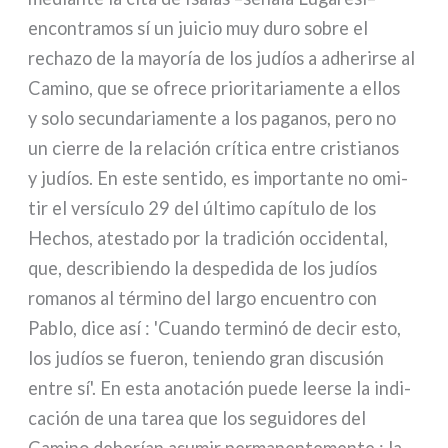
encon­tra­mos sí un jui­cio muy duro sobre el
recha­zo de la mayo­ría de los judíos a adhe­rir­se al
Camino, que se ofre­ce prio­ri­ta­ria­men­te a ellos
y solo secun­da­ria­men­te a los paga­nos, pero no
un cier­re de la rela­ción crí­ti­ca entre cri­stia­nos
y judíos. En este sen­ti­do, es impor­tan­te no omi­
tir el ver­sí­cu­lo 29 del últi­mo capí­tu­lo de los
Hechos, ate­sta­do por la tra­di­ción occi­den­tal,
que, descri­bien­do la despe­di­da de los judíos
roma­nos al tér­mi­no del lar­go encuen­tro con
Pablo, dice así : 'Cuando ter­mi­nó de decir esto,
los judíos se fue­ron, tenien­do gran discu­sión
entre sí'. En esta ano­ta­ción pue­de leer­se la indi­
ca­ción de una tarea que los segui­do­res del