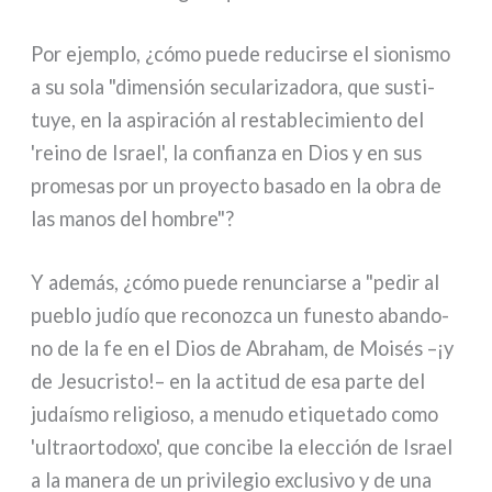
Por ejem­plo, ¿cómo pue­de redu­cir­se el sio­ni­smo
a su sola "dimen­sión secu­la­ri­za­do­ra, que susti­
tuye, en la aspi­ra­ción al resta­ble­ci­mien­to del
'rei­no de Israel', la con­fian­za en Dios y en sus
pro­me­sas por un proyec­to basa­do en la obra de
las manos del hom­bre"?
Y ade­más, ¿cómo pue­de renun­ciar­se a "pedir al
pue­blo judío que reco­no­z­ca un fune­sto aban­do­
no de la fe en el Dios de Abraham, de Moisés –¡y
de Jesucristo!– en la acti­tud de esa par­te del
judaí­smo reli­gio­so, a menu­do eti­que­ta­do como
'ultraor­to­do­xo', que con­ci­be la elec­ción de Israel
a la mane­ra de un pri­vi­le­gio exclu­si­vo y de una