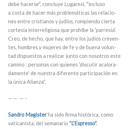
debe hacer­se", con­cluye Lugaresi, "inclu­so
a costa de hacer más pro­ble­má­ti­cas las rela­cio­
nes entre cri­stia­nos y judíos, rom­pien­do cier­ta
cor­te­sía inter­re­li­gio­sa que pro­hí­be la 'par­re­sía'.
Creo, de hecho, que hay, entre los judíos creyen­
tes, hom­bres y muje­res de fe y de bue­na volun­
tad dispue­stos a rea­li­zar jun­to con noso­tros este
cami­no ; per­so­nas con quie­nes 'discu­tir aca­lo­ra­
da­men­te' de nue­stra dife­ren­te par­ti­ci­pa­ción en
la úni­ca Alianza".
— — — -
Sandro Magister
ha sido fir­ma histó­ri­ca, como
vati­ca­ni­sta, del sema­na­rio
"
L'Espresso
".