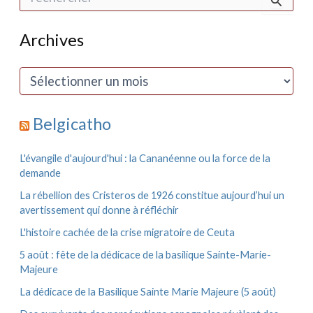
e
c
h
Archives
e
r
c
A
h
r
e
c
r
h
Belgicatho
i
:
v
e
L'évangile d'aujourd'hui : la Cananéenne ou la force de la
s
demande
La rébellion des Cristeros de 1926 constitue aujourd’hui un
avertissement qui donne à réfléchir
L'histoire cachée de la crise migratoire de Ceuta
5 août : fête de la dédicace de la basilique Sainte-Marie-
Majeure
La dédicace de la Basilique Sainte Marie Majeure (5 août)