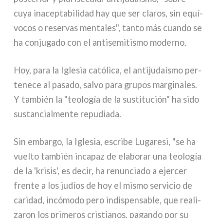
cuya ina­cep­ta­bi­li­dad hay que ser cla­ros, sin equí­
vo­cos o reser­vas men­ta­les", tan­to más cuan­do se
ha con­ju­ga­do con el anti­se­mi­ti­smo moder­no.
Hoy, para la Iglesia cató­li­ca, el anti­ju­daí­smo per­
te­ne­ce al pasa­do, sal­vo para gru­pos mar­gi­na­les.
Y tam­bién la "teo­lo­gía de la susti­tu­ción" ha sido
sustan­cial­men­te repu­dia­da.
Sin embar­go, la Iglesia, escri­be Lugaresi, "se ha
vuel­to tam­bién inca­paz de ela­bo­rar una teo­lo­gía
de la 'kri­sis', es decir, ha renun­cia­do a ejer­cer
fren­te a los judíos de hoy el mismo ser­vi­cio de
cari­dad, incó­mo­do pero indi­spen­sa­ble, que rea­li­
za­ron los pri­me­ros cri­stia­nos, pagan­do por su