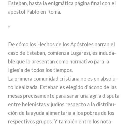
Esteban, hasta la enig­má­ti­ca pági­na final con el
apó­stol Pablo en Roma.
*
De cómo los Hechos de los Apóstoles nar­ran el
caso de Esteban, comien­za Lugaresi, es indu­da­
ble que lo pre­sen­tan como nor­ma­ti­vo para la
Iglesia de todos los tiem­pos.
La pri­me­ra comu­ni­dad cri­stia­na no es en abso­lu­
to idea­li­za­da. Esteban es ele­gi­do diá­co­no de las
mesas pre­ci­sa­men­te para sanar una agria dispu­ta
entre hele­ni­stas y judíos respec­to a la distri­bu­
ción de la ayu­da ali­men­ta­ria a los pobres de los
respec­ti­vos gru­pos. Y tam­bién entre los nota­