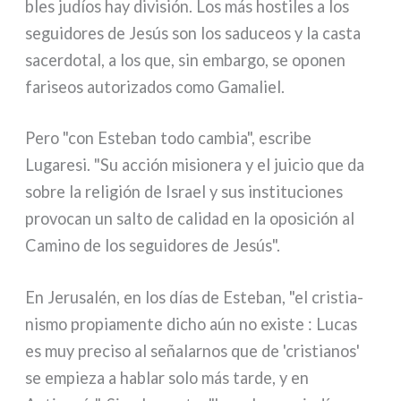
bles judíos hay divi­sión. Los más hosti­les a los
segui­do­res de Jesús son los sadu­ceos y la casta
sacer­do­tal, a los que, sin embar­go, se opo­nen
fari­seos auto­ri­za­dos como Gamaliel.
Pero "con Esteban todo cam­bia", escri­be
Lugaresi. "Su acción misio­ne­ra y el jui­cio que da
sobre la reli­gión de Israel y sus insti­tu­cio­nes
pro­vo­can un sal­to de cali­dad en la opo­si­ción al
Camino de los segui­do­res de Jesús".
En Jerusalén, en los días de Esteban, "el cri­stia­
ni­smo pro­pia­men­te dicho aún no exi­ste : Lucas
es muy pre­ci­so al seña­lar­nos que de 'cri­stia­nos'
se empie­za a hablar solo más tar­de, y en