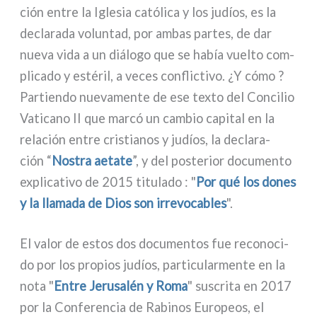
ción entre la Iglesia cató­li­ca y los judíos, es la
decla­ra­da volun­tad, por ambas par­tes, de dar
nue­va vida a un diá­lo­go que se había vuel­to com­
pli­ca­do y esté­ril, a veces con­flic­ti­vo. ¿Y cómo ?
Partiendo nue­va­men­te de ese tex­to del Concilio
Vaticano II que mar­có un cam­bio capi­tal en la
rela­ción entre cri­stia­nos y judíos, la decla­ra­
ción “
Nostra aeta­te
”, y del poste­rior docu­men­to
expli­ca­ti­vo de 2015 titu­la­do : "
Por qué los dones
y la lla­ma­da de Dios son irre­vo­ca­bles
".
El valor de estos dos docu­men­tos fue reco­no­ci­
do por los pro­pios judíos, par­ti­cu­lar­men­te en la
nota "
Entre Jerusalén y Roma
" suscri­ta en 2017
por la Conferencia de Rabinos Europeos, el