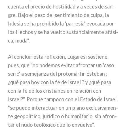
cuen­ta el pre­cio de hosti­li­dad y a veces de san­
gre. Bajo el peso del sen­ti­mien­to de cul­pa, la
Iglesia se ha pro­hi­bi­do la 'par­re­sía' evo­ca­da por
los Hechos y se ha vuel­to sustan­cial­men­te afá­si­
ca, muda".
Al con­cluir esta refle­xión, Lugaresi sostie­ne,
pues, que "no pode­mos evi­tar afron­tar un 'caso
serio' a seme­jan­za del pro­to­már­tir Esteban :
¿qué pasa hoy con la fe de Israel ? y ¿qué pasa
con la fe de los cri­stia­nos en rela­ción con
Israel?". Porque tam­po­co con el Estado de Israel
"se pue­de inte­rac­tuar en un pla­no exclu­si­va­men­
te geo­po­lí­ti­co, jurí­di­co o huma­ni­ta­rio, sin afron­
tar el nudo teo­ló­gi­co que lo envuel­ve".