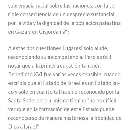
supre­ma­cía racial sobre las nacio­nes, con la ter­
ri­ble con­se­cuen­cia de un despre­cio sustan­cial
por la vida y la digni­dad de la pobla­ción pale­sti­na
en Gaza y en Cisjordania"?
A estas dos cue­stio­nes Lugaresi solo alu­de,
reco­no­cien­do su incom­pe­ten­cia. Pero es útil
notar que a la pri­me­ra cue­stión tam­bién
Benedicto XVI fue varias veces sen­si­ble, cuan­do
escri­bía que el Estado de Israel es un Estado lai­
co y solo en cuan­to tal ha sido reco­no­ci­do por la
Santa Sede, pero al mismo tiem­po "no es difí­cil
ver que en la for­ma­ción de este Estado pue­de
reco­no­cer­se de mane­ra miste­rio­sa la fide­li­dad de
Dios a Israel".