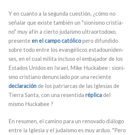
Y en cuan­to a la segun­da cue­stión, ¿cómo no
seña­lar que exi­ste tam­bién un "sio­ni­smo cri­stia­
no" muy afín a cier­to judaí­smo ultraor­to­do­xo,
pre­sen­te
en el cam­po cató­li­co
pero difun­di­do
sobre todo entre los evan­gé­li­cos esta­dou­ni­den­
ses, en el cual mili­ta inclu­so el emba­ja­dor de los
Estados Unidos en Israel, Mike Huckabee : sio­ni­
smo cri­stia­no denun­cia­do por una recien­te
decla­ra­ción
de los patriar­cas de las Iglesias de
Tierra Santa, con una resen­ti­da
répli­ca
del
mismo Huckabee ?
En resu­men, el cami­no para un reno­va­do diá­lo­go
entre la Iglesia y el judaí­smo es muy arduo. "Pero