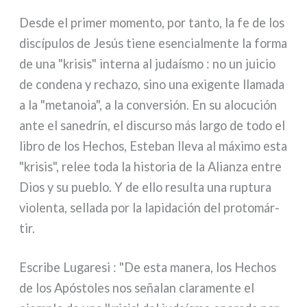
Desde el pri­mer momen­to, por tan­to, la fe de los
discí­pu­los de Jesús tie­ne esen­cial­men­te la for­ma
de una "kri­sis" inter­na al judaí­smo : no un jui­cio
de con­de­na y recha­zo, sino una exi­gen­te lla­ma­da
a la "meta­no­ia", a la con­ver­sión. En su alo­cu­ción
ante el sane­drín, el discur­so más lar­go de todo el
libro de los Hechos, Esteban lle­va al máxi­mo esta
"kri­sis", relee toda la histo­ria de la Alianza entre
Dios y su pue­blo. Y de ello resul­ta una rup­tu­ra
vio­len­ta, sel­la­da por la lapi­da­ción del pro­to­már­
tir.
Escribe Lugaresi : "De esta mane­ra, los Hechos
de los Apóstoles nos seña­lan cla­ra­men­te el