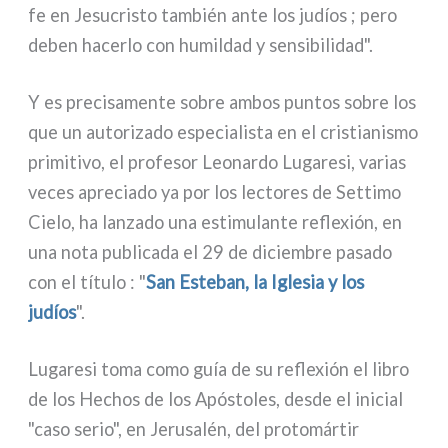
fe en Jesucristo tam­bién ante los judíos ; pero
deben hacer­lo con humil­dad y sen­si­bi­li­dad".
Y es pre­ci­sa­men­te sobre ambos pun­tos sobre los
que un auto­ri­za­do espe­cia­li­sta en el cri­stia­ni­smo
pri­mi­ti­vo, el pro­fe­sor Leonardo Lugaresi, varias
veces apre­cia­do ya por los lec­to­res de Settimo
Cielo, ha lan­za­do una esti­mu­lan­te refle­xión, en
una nota publi­ca­da el 29 de diciem­bre pasa­do
con el títu­lo : "
San Esteban, la Iglesia y los
judíos
".
Lugaresi toma como guía de su refle­xión el libro
de los Hechos de los Apóstoles, desde el ini­cial
"caso serio", en Jerusalén, del pro­to­már­tir