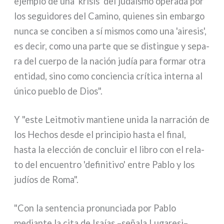
ejem­plo de una 'kri­sis' del judaí­smo ope­ra­da por
los segui­do­res del Camino, quie­nes sin embar­go
nun­ca se con­ci­ben a sí mismos como una 'aire­sis',
es decir, como una par­te que se distin­gue y sepa­
ra del cuer­po de la nación judía para for­mar otra
enti­dad, sino como con­cien­cia crí­ti­ca inter­na al
úni­co pue­blo de Dios".
Y "este Leitmotiv man­tie­ne uni­da la nar­ra­ción de
los Hechos desde el prin­ci­pio hasta el final,
hasta la elec­ción de con­cluir el libro con el rela­
to del encuen­tro 'defi­ni­ti­vo' entre Pablo y los
judíos de Roma".
"Con la sen­ten­cia pro­nun­cia­da por Pablo
median­te la cita de Isaías –seña­la Lugaresi–