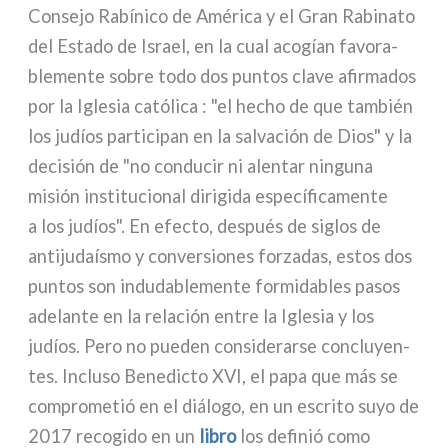
Consejo Rabínico de América y el Gran Rabinato
del Estado de Israel, en la cual aco­gían favo­ra­
ble­men­te sobre todo dos pun­tos cla­ve afir­ma­dos
por la Iglesia cató­li­ca : "el hecho de que tam­bién
los judíos par­ti­ci­pan en la sal­va­ción de Dios" y la
deci­sión de "no con­du­cir ni alen­tar nin­gu­na
misión insti­tu­cio­nal diri­gi­da espe­cí­fi­ca­men­te
a los judíos". En efec­to, después de siglos de
anti­ju­daí­smo y con­ver­sio­nes for­za­das, estos dos
pun­tos son indu­da­ble­men­te for­mi­da­bles pasos
ade­lan­te en la rela­ción entre la Iglesia y los
judíos. Pero no pue­den con­si­de­rar­se con­cluyen­
tes. Incluso Benedicto XVI, el papa que más se
com­pro­me­tió en el diá­lo­go, en un escri­to suyo de
2017 reco­gi­do en un
libro
los defi­nió como