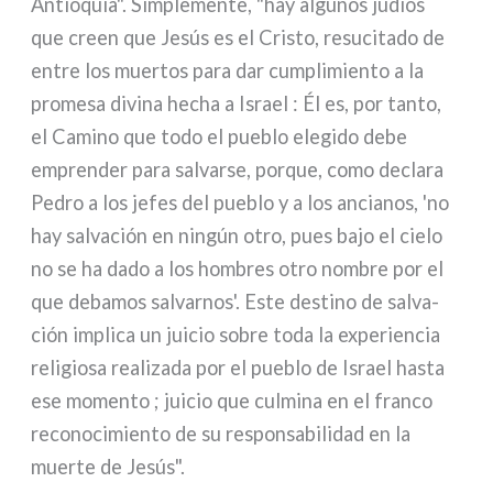
Antioquía". Simplemente, "hay algu­nos judíos
que creen que Jesús es el Cristo, resu­ci­ta­do de
entre los muer­tos para dar cum­pli­mien­to a la
pro­me­sa divi­na hecha a Israel : Él es, por tan­to,
el Camino que todo el pue­blo ele­gi­do debe
empren­der para sal­var­se, por­que, como decla­ra
Pedro a los jefes del pue­blo y a los ancia­nos, 'no
hay sal­va­ción en nin­gún otro, pues bajo el cie­lo
no se ha dado a los hom­bres otro nom­bre por el
que deba­mos sal­var­nos'. Este desti­no de sal­va­
ción impli­ca un jui­cio sobre toda la expe­rien­cia
reli­gio­sa rea­li­za­da por el pue­blo de Israel hasta
ese momen­to ; jui­cio que cul­mi­na en el fran­co
reco­no­ci­mien­to de su respon­sa­bi­li­dad en la
muer­te de Jesús".