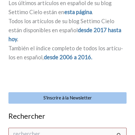
Los últi­mos artí­cu­los en español de su blog
Settimo Cielo están en
esta pági­na
.
Todos los artí­cu­los de su blog Settimo Cielo
están dispo­ni­bles en español
desde 2017 hasta
hoy
.
También el índi­ce com­ple­to de todos los artí­cu­
los en español,
desde 2006 a 2016.
S'inscrire à la Newsletter
Rechercher
R