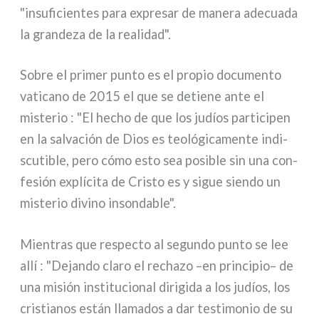
"insu­fi­cien­tes para expre­sar de mane­ra ade­cua­da
la gran­de­za de la rea­li­dad".
Sobre el pri­mer pun­to es el pro­pio docu­men­to
vati­ca­no de 2015 el que se detie­ne ante el
miste­rio : "El hecho de que los judíos par­ti­ci­pen
en la sal­va­ción de Dios es teo­ló­gi­ca­men­te indi­
scu­ti­ble, pero cómo esto sea posi­ble sin una con­
fe­sión explí­ci­ta de Cristo es y sigue sien­do un
miste­rio divi­no inson­da­ble".
Mientras que respec­to al segun­do pun­to se lee
allí : "Dejando cla­ro el recha­zo –en prin­ci­pio– de
una misión insti­tu­cio­nal diri­gi­da a los judíos, los
cri­stia­nos están lla­ma­dos a dar testi­mo­nio de su