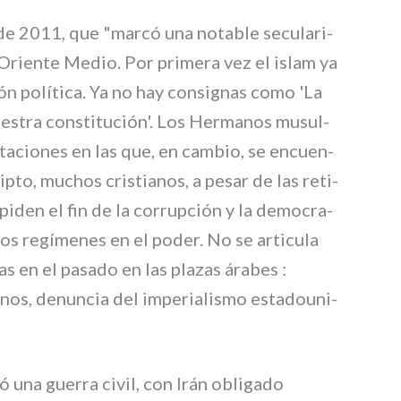
e 2011, que "mar­có una nota­ble secu­la­ri­
en Oriente Medio. Por pri­me­ra vez el islam ya
ión polí­ti­ca. Ya no hay con­si­gnas como 'La
ue­stra con­sti­tu­ción'. Los Hermanos musul­
ta­cio­nes en las que, en cam­bio, se encuen­
pto, muchos cri­stia­nos, a pesar de las reti­
piden el fin de la cor­ru­p­ción y la demo­cra­
 los regí­me­nes en el poder. No se arti­cu­la
das en el pasa­do en las pla­zas ára­bes :
­nos, denun­cia del impe­ria­li­smo esta­dou­ni­
ó una guer­ra civil, con Irán obli­ga­do