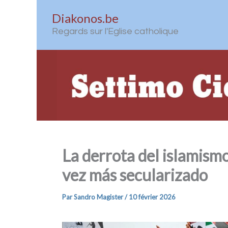
Aller
Diakonos.be
au
Regards sur l'Eglise catholique
contenu
La derrota del islamism
vez más secularizado
Par
Sandro Magister
/
10 février 2026