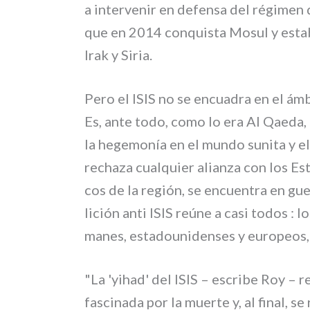
a inter­ve­nir en defen­sa del régi­men 
que en 2014 con­qui­sta Mosul y esta­
Irak y Siria.
Pero el ISIS no se encua­dra en el ámb
Es, ante todo, como lo era Al Qaeda, e
la hege­mo­nía en el mun­do suni­ta y el a
recha­za cual­quier alian­za con los E
cos de la región, se encuen­tra en gue
li­ción anti ISIS reú­ne a casi todos : 
ma­nes, esta­dou­ni­den­ses y euro­peos, 
"La 'yihad' del ISIS – escri­be Roy – repr
fasci­na­da por la muer­te y, al final, se