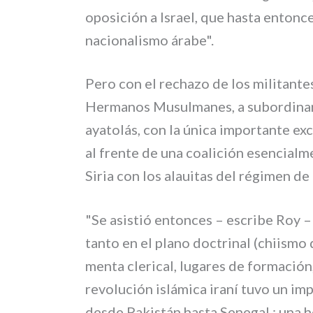
opo­si­ción a Israel, que hasta enton­c
nacio­na­li­smo ára­be".
Pero con el recha­zo de los mili­tan­tes i
Hermanos Musulmanes, a subor­di­nar­se
aya­to­lás, con la úni­ca impor­tan­te e
al fren­te de una coa­li­ción esen­cial­
Siria con los alaui­tas del régi­men d
"Se asi­stió enton­ces – escri­be Roy – a
tan­to en el pla­no doc­tri­nal (chii­smo 
men­ta cle­ri­cal, luga­res de for­ma­ción,
revo­lu­ción islá­mi­ca ira­ní tuvo un imp
desde Pakistán hasta Senegal : una ho