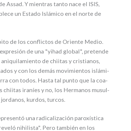
de Assad. Y mien­tras tan­to nace el ISIS,
ble­ce un Estado Islámico en el nor­te de
i­to de los con­flic­tos de Oriente Medio.
xpre­sión de una "yihad glo­bal", pre­ten­de
ni­qui­la­mien­to de chii­tas y cri­stia­nos,
stados y con los demás movi­mien­tos islá­mi­
r­ra con todos. Hasta tal pun­to que la coa­
los chii­tas ira­níes y no, los Hermanos musul­
jor­da­nos, kur­dos, tur­cos.
e­sen­tó una radi­ca­li­za­ción paro­xí­sti­ca
 reve­ló nihi­li­sta". Pero tam­bién en los