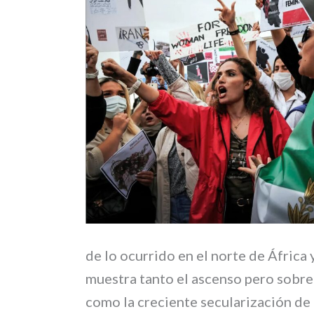
de lo ocur­ri­do en el nor­te de Áfric
mue­stra tan­to el ascen­so pero sobre 
como la cre­cien­te secu­la­ri­za­ción de