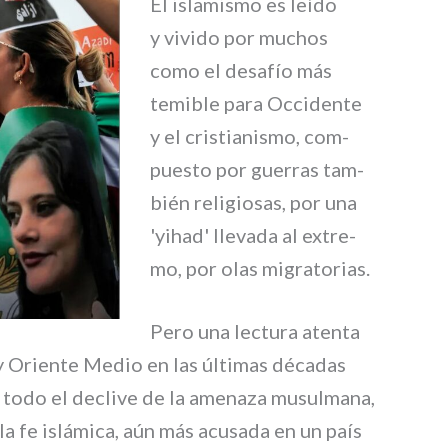
El isla­mi­smo es leí­do
y vivi­do por muchos
como el desa­fío más
temi­ble para Occidente
y el cri­stia­ni­smo, com­
pue­sto por guer­ras tam­
bién reli­gio­sas, por una
'yihad' lle­va­da al extre­
mo, por olas migra­to­rias.
Pero una lec­tu­ra aten­ta
a y Oriente Medio en las últi­mas déca­das
todo el decli­ve de la ame­na­za musul­ma­na,
 la fe islá­mi­ca, aún más acu­sa­da en un país