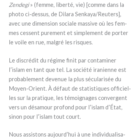
Zendegi
» (fem­me, liber­té, vie) [com­me dans la
pho­to ci-dessus, de Dilara Senkaya/Reuters],
avec une dimen­sion socia­le mas­si­ve où les fem­
mes ces­sent pure­ment et sim­ple­ment de por­ter
le voi­le en rue, mal­gré les risques.
Le discré­dit du régi­me finit par con­ta­mi­ner
l’islam en tant que tel. La socié­té ira­nien­ne est
pro­ba­ble­ment deve­nue la plus sécu­la­ri­sée du
Moyen-Orient. À défaut de sta­ti­sti­ques offi­ciel­
les sur la pra­ti­que, les témoi­gna­ges con­ver­gent
vers un désa­mour pro­fond pour l’islam d’État,
sinon pour l’islam tout court.
Nous assi­stons aujourd’hui à une indi­vi­dua­li­sa­