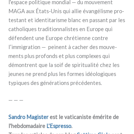
l'espace poli­ti­que mon­dial — du mou­ve­ment
MAGA aux États-Unis qui allie évan­gé­li­sme pro­
te­stant et iden­ti­ta­ri­sme blanc en pas­sant par les
catho­li­ques tra­di­tion­na­li­stes en Europe qui
défen­dent une Europe chré­tien­ne con­tre
l’immigration — pei­nent à cacher des mou­ve­
men­ts plus pro­fonds et plus com­ple­xes qui
démon­trent que la soif de spi­ri­tua­li­té chez les
jeu­nes ne prend plus les for­mes idéo­lo­gi­ques
typi­ques des géné­ra­tions pré­cé­den­tes.
— — —
Sandro Magister
est le vati­ca­ni­ste émé­ri­te de
l'hebdomadaire
L'Espresso
.