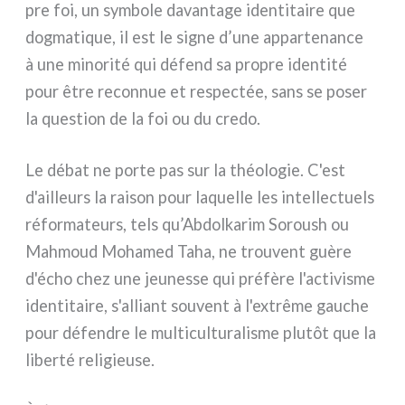
pre foi, un sym­bo­le davan­ta­ge iden­ti­tai­re que
dog­ma­ti­que, il est le signe d’une appar­te­nan­ce
à une mino­ri­té qui défend sa pro­pre iden­ti­té
pour être recon­nue et respec­tée, sans se poser
la que­stion de la foi ou du cre­do.
Le débat ne por­te pas sur la théo­lo­gie. C'est
d'ailleurs la rai­son pour laquel­le les intel­lec­tuels
réfor­ma­teurs, tels qu’Abdolkarim Soroush ou
Mahmoud Mohamed Taha, ne trou­vent guè­re
d'écho chez une jeu­nes­se qui pré­fè­re l'activisme
iden­ti­tai­re, s'alliant sou­vent à l'extrême gau­che
pour défen­dre le mul­ti­cul­tu­ra­li­sme plu­tôt que la
liber­té reli­gieu­se.