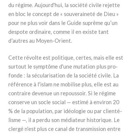
du régi­me. Aujourd'hui, la socié­té civi­le rejet­te
en bloc le con­cept de « sou­ve­rai­ne­té de Dieu »
pour ne plus voir dans le Guide suprê­me qu’un
despo­te ordi­nai­re, com­me il en exi­ste tant
d’autres au Moyen-Orient.
Cette révol­te est poli­ti­que, cer­tes, mais elle est
sur­tout le symp­tô­me d'une muta­tion plus pro­
fon­de : la sécu­la­ri­sa­tion de la socié­té civi­le. La
réfé­ren­ce à l'islam ne mobi­li­se plus, elle est au
con­trai­re deve­nue un repous­soir. Si le régi­me
con­ser­ve un socle social — esti­mé à envi­ron 20
% de la popu­la­tion, par idéo­lo­gie ou par clien­té­
li­sme —, il a per­du son média­teur histo­ri­que. Le
cler­gé n'est plus ce canal de tran­smis­sion entre