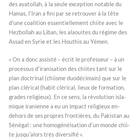
des aya­tol­lah, à la seu­le excep­tion nota­ble du
Hamas, l’Iran a fini par se retrou­ver à la tête
d’une coa­li­tion essen­tiel­le­ment chii­te avec le
Hezbollah au Liban, les alaoui­tes du régi­me des
Assad en Syrie et les Houthis au Yémen.
« On a donc assi­sté – écrit le pro­fes­seur – à un
pro­ces­sus d’iranisation des chii­tes tant sur le
plan doc­tri­nal (chii­sme duo­dé­ci­main) que sur le
plan clé­ri­cal (habit clé­ri­cal, lieux de for­ma­tion,
gra­des reli­gieux). En ce sens, la révo­lu­tion isla­
mi­que ira­nien­ne a eu un impact reli­gieux en-
dehors de ses pro­pres fron­tiè­res, du Pakistan au
Sénégal : une homo­gé­néi­sa­tion d’un mon­de chii­
te jusqu’alors très diver­si­fié ».