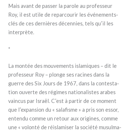
Mais avant de pas­ser la paro­le au pro­fes­seur
Roy, il est uti­le de repar­cou­rir les événements-
clés de ces der­niè­res décen­nies, tels qu’il les
inter­prè­te.
*
La mon­tée des mou­ve­men­ts isla­mi­ques – dit le
pro­fes­seur Roy – plon­ge ses raci­nes dans la
guer­re des Six Jours de 1967, dans la con­te­sta­
tion ouver­te des régi­mes natio­na­li­stes ara­bes
vain­cus par Israël. C’est à par­tir de ce moment
que l’expansion du « sala­fi­sme » a pris son essor,
enten­du com­me un retour aux ori­gi­nes, com­me
une « volon­té de réi­sla­mi­ser la socié­té musul­ma­