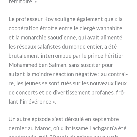
ter­ri­toi­re. »
Le pro­fes­seur Roy sou­li­gne éga­le­ment que « la
coo­pé­ra­tion étroi­te entre le cler­gé wah­ha­bi­te
et la monar­chie saou­dien­ne, qui avait ali­men­té
les réseaux sala­fi­stes du mon­de entier, a été
bru­ta­le­ment inter­rom­pue par le prin­ce héri­tier
Mohammed ben Salman, sans susci­ter pour
autant la moin­dre réac­tion néga­ti­ve : au con­trai­
re, les jeu­nes se sont rués sur les nou­veaux lieux
de con­certs et de diver­tis­se­ment pro­fa­nes, frô­
lant l’irrévérence ».
Un autre épi­so­de s’est dérou­lé en sep­tem­bre
der­nier au Maroc, où « Ibtissame Lachgar n’a été