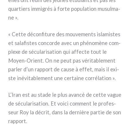
quar­tiers immi­grés à for­te popu­la­tion musul­ma­
ne ».
« Cette décon­fi­tu­re des mou­ve­men­ts isla­mi­stes
et sala­fi­stes con­cor­de avec un phé­no­mè­ne com­
ple­xe de sécu­la­ri­sa­tion qui affec­te tout le
Moyen-Orient. On ne peut pas véri­ta­ble­ment
par­ler d’un rap­port de cau­se à effet, mais il exi­
ste iné­vi­ta­ble­ment une cer­tai­ne cor­ré­la­tion ».
L’Iran est au sta­de le plus avan­cé de cet­te vague
de sécu­la­ri­sa­tion. Et voi­ci com­ment le pro­fes­
seur Roy la décrit, dans la der­niè­re par­tie de son
rap­port.