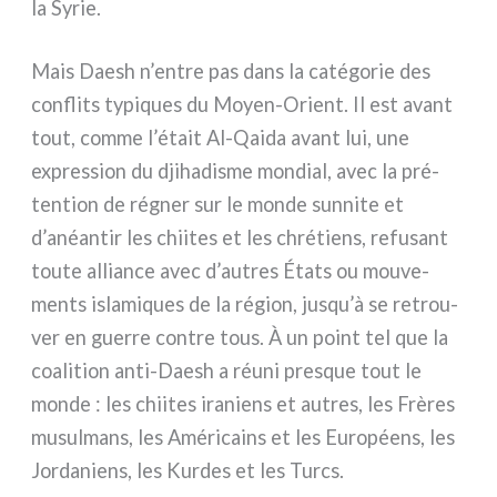
la Syrie.
Mais Daesh n’entre pas dans la caté­go­rie des
con­fli­ts typi­ques du Moyen-Orient. Il est avant
tout, com­me l’était Al-Qaida avant lui, une
expres­sion du dji­ha­di­sme mon­dial, avec la pré­
ten­tion de régner sur le mon­de sun­ni­te et
d’anéantir les chii­tes et les chré­tiens, refu­sant
tou­te allian­ce avec d’autres États ou mou­ve­
men­ts isla­mi­ques de la région, jusqu’à se retrou­
ver en guer­re con­tre tous. À un point tel que la
coa­li­tion anti-Daesh a réu­ni pre­sque tout le
mon­de : les chii­tes ira­niens et autres, les Frères
musul­mans, les Américains et les Européens, les
Jordaniens, les Kurdes et les Turcs.