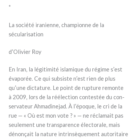
*
La société iranienne, championne de la
sécularisation
d’Olivier Roy
En Iran, la légi­ti­mi­té isla­mi­que du régi­me s’est
éva­po­rée. Ce qui sub­si­ste n’est rien de plus
qu’une dic­ta­tu­re. Le point de rup­tu­re remon­te
à 2009, lors de la réé­lec­tion con­te­stée du con­
ser­va­teur Ahmadinejad. À l’époque, le cri de la
rue — « Où est mon vote ? » — ne récla­mait pas
seu­le­ment une trans­pa­ren­ce élec­to­ra­le, mais
déno­nçait la natu­re intrin­sè­que­ment auto­ri­tai­re