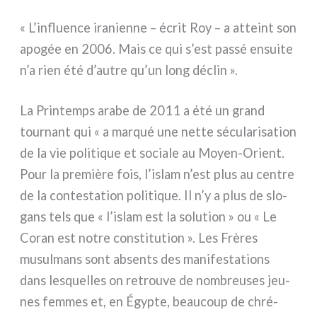
« L’influence ira­nien­ne – écrit Roy – a atteint son
apo­gée en 2006. Mais ce qui s’est pas­sé ensui­te
n’a rien été d’autre qu’un long déclin ».
La Printemps ara­be de 2011 a été un grand
tour­nant qui « a mar­qué une net­te sécu­la­ri­sa­tion
de la vie poli­ti­que et socia­le au Moyen-Orient.
Pour la pre­miè­re fois, l’islam n’est plus au cen­tre
de la con­te­sta­tion poli­ti­que. Il n’y a plus de slo­
gans tels que « l’islam est la solu­tion » ou « Le
Coran est notre con­sti­tu­tion ». Les Frères
musul­mans sont absen­ts des mani­fe­sta­tions
dans lesquel­les on retrou­ve de nom­breu­ses jeu­
nes fem­mes et, en Égypte, beau­coup de chré­