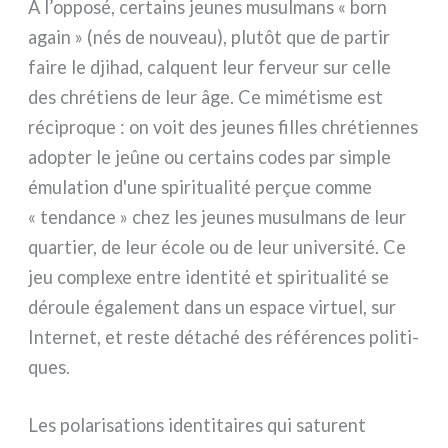
À l’opposé, cer­tains jeu­nes musul­mans « born
again » (nés de nou­veau), plu­tôt que de par­tir
fai­re le dji­had, cal­quent leur fer­veur sur cel­le
des chré­tiens de leur âge. Ce mimé­ti­sme est
réci­pro­que : on voit des jeu­nes fil­les chré­tien­nes
adop­ter le jeû­ne ou cer­tains codes par sim­ple
ému­la­tion d'une spi­ri­tua­li­té perçue com­me
« ten­dan­ce » chez les jeu­nes musul­mans de leur
quar­tier, de leur éco­le ou de leur uni­ver­si­té. Ce
jeu com­ple­xe entre iden­ti­té et spi­ri­tua­li­té se
dérou­le éga­le­ment dans un espa­ce vir­tuel, sur
Internet, et reste déta­ché des réfé­ren­ces poli­ti­
ques.
Les pola­ri­sa­tions iden­ti­tai­res qui satu­rent