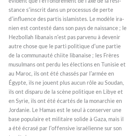
évi­dent que l’effondrement de l’axe de la rési­
stan­ce s’inscrit dans un pro­ces­sus de per­te
d’influence des par­tis isla­mi­stes. Le modè­le ira­
nien est con­te­sté dans son pays de nais­san­ce ; le
Hezbollah liba­nais n’est pas par­ve­nu à deve­nir
autre cho­se que le par­ti poli­ti­que d’une par­tie
de la com­mu­nau­té chii­te liba­nai­se ; les Frères
musul­mans ont per­du les élec­tions en Tunisie et
au Maroc, ils ont été chas­sés par l’armée en
Égypte, ils ne jouent plus aucun rôle au Soudan,
ils ont dispa­ru de la scè­ne poli­ti­que en Libye et
en Syrie, ils ont été écar­tés de la monar­chie en
Jordanie. Le Hamas est le seul à con­ser­ver une
base popu­lai­re et mili­tai­re soli­de à Gaza, mais il
a été écra­sé par l’offensive israé­lien­ne sur son