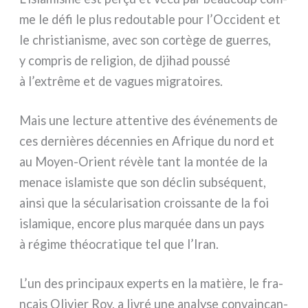
me le défi le plus redou­ta­ble pour l’Occident et
le chri­stia­ni­sme, avec son cor­tè­ge de guer­res,
y com­pris de reli­gion, de dji­had pous­sé
à l’extrême et de vagues migra­toi­res.
Mais une lec­tu­re atten­ti­ve des évé­ne­men­ts de
ces der­niè­res décen­nies en Afrique du nord et
au Moyen-Orient révè­le tant la mon­tée de la
mena­ce isla­mi­ste que son déclin sub­sé­quent,
ain­si que la sécu­la­ri­sa­tion crois­san­te de la foi
isla­mi­que, enco­re plus mar­quée dans un pays
à régi­me théo­cra­ti­que tel que l’Iran.
L’un des prin­ci­paux experts en la matiè­re, le fra­
nçais Olivier Roy, a livré une ana­ly­se con­vain­can­