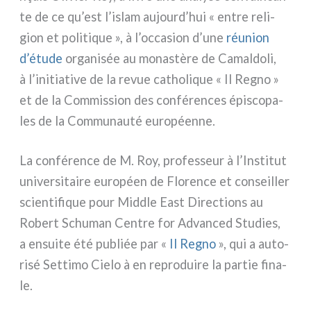
te de ce qu’est l’islam aujourd’hui « entre reli­
gion et poli­ti­que », à l’occasion d’une
réu­nion
d’étude
orga­ni­sée au mona­stè­re de Camaldoli,
à l’initiative de la revue catho­li­que « Il Regno »
et de la Commission des con­fé­ren­ces épi­sco­pa­
les de la Communauté euro­péen­ne.
La con­fé­ren­ce de M. Roy, pro­fes­seur à l’Institut
uni­ver­si­tai­re euro­péen de Florence et con­seil­ler
scien­ti­fi­que pour Middle East Directions au
Robert Schuman Centre for Advanced Studies,
a ensui­te été publiée par «
Il Regno
», qui a auto­
ri­sé Settimo Cielo à en repro­dui­re la par­tie fina­
le.