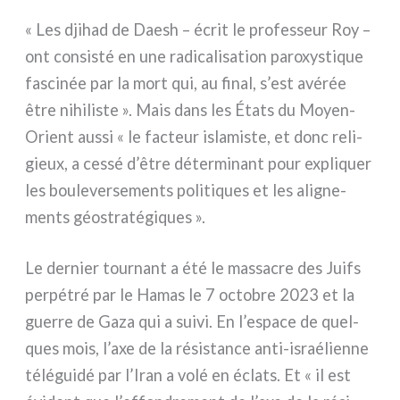
« Les dji­had de Daesh – écrit le pro­fes­seur Roy –
ont con­si­sté en une radi­ca­li­sa­tion paro­xy­sti­que
fasci­née par la mort qui, au final, s’est avé­rée
être nihi­li­ste ». Mais dans les États du Moyen-
Orient aus­si « le fac­teur isla­mi­ste, et donc reli­
gieux, a ces­sé d’être déter­mi­nant pour expli­quer
les bou­le­ver­se­men­ts poli­ti­ques et les ali­gne­
men­ts géo­stra­té­gi­ques ».
Le der­nier tour­nant a été le mas­sa­cre des Juifs
per­pé­tré par le Hamas le 7 octo­bre 2023 et la
guer­re de Gaza qui a sui­vi. En l’espace de quel­
ques mois, l’axe de la rési­stan­ce anti-israélienne
télé­gui­dé par l’Iran a volé en écla­ts. Et « il est