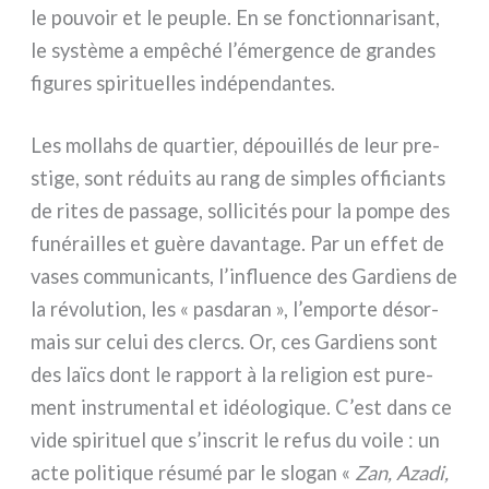
le pou­voir et le peu­ple. En se fonc­tion­na­ri­sant,
le systè­me a empê­ché l’émergence de gran­des
figu­res spi­ri­tuel­les indé­pen­dan­tes.
Les mol­la­hs de quar­tier, dépouil­lés de leur pre­
sti­ge, sont rédui­ts au rang de sim­ples offi­cian­ts
de rites de pas­sa­ge, sol­li­ci­tés pour la pom­pe des
funé­rail­les et guè­re davan­ta­ge. Par un effet de
vases com­mu­ni­can­ts, l’influence des Gardiens de
la révo­lu­tion, les « pasda­ran », l’emporte désor­
mais sur celui des clercs. Or, ces Gardiens sont
des laïcs dont le rap­port à la reli­gion est pure­
ment instru­men­tal et idéo­lo­gi­que. C’est dans ce
vide spi­ri­tuel que s’inscrit le refus du voi­le : un
acte poli­ti­que résu­mé par le slo­gan «
Zan, Azadi,