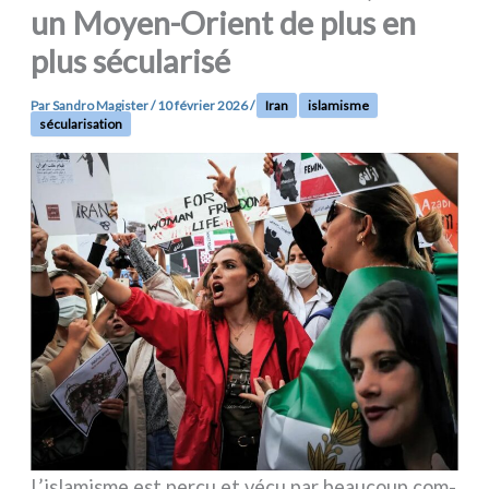
un Moyen-Orient de plus en
plus sécularisé
Par
Sandro Magister
/
10 février 2026
/
Iran
islamisme
sécularisation
L’islamisme est perçu et vécu par beau­coup com­