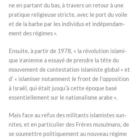
ne en par­tant du bas, à tra­vers un retour à une
pra­ti­que reli­gieu­se stric­te, avec le port du voi­le
et de la bar­be par les indi­vi­dus et indé­pen­dam­
ment des régi­mes ».
Ensuite, à par­tir de 1978, « la révo­lu­tion isla­mi­
que ira­nien­ne a essayé de pren­dre la tête du
mou­ve­ment de con­te­sta­tion isla­mi­ste glo­bal » et
d’ « isla­mi­ser notam­ment le front de l’opposition
à Israël, qui était jusqu’à cet­te épo­que basé
essen­tiel­le­ment sur le natio­na­li­sme ara­be ».
Mais face au refus des mili­tan­ts isla­mi­stes sun­
ni­tes, et en par­ti­cu­lier des Frères musul­mans, de
se sou­met­tre poli­ti­que­ment au nou­veau régi­me