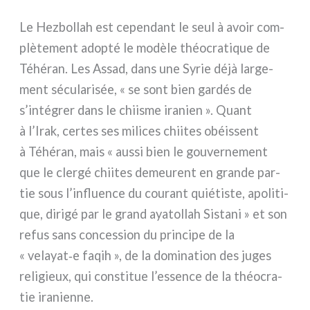
Le Hezbollah est cepen­dant le seul à avoir com­
plè­te­ment adop­té le modè­le théo­cra­ti­que de
Téhéran. Les Assad, dans une Syrie déjà lar­ge­
ment sécu­la­ri­sée, « se sont bien gar­dés de
s’intégrer dans le chii­sme ira­nien ». Quant
à l’Irak, cer­tes ses mili­ces chii­tes obéis­sent
à Téhéran, mais « aus­si bien le gou­ver­ne­ment
que le cler­gé chii­tes demeu­rent en gran­de par­
tie sous l’influence du cou­rant quié­ti­ste, apo­li­ti­
que, diri­gé par le grand aya­tol­lah Sistani » et son
refus sans con­ces­sion du prin­ci­pe de la
« velayat‑e faqih », de la domi­na­tion des juges
reli­gieux, qui con­sti­tue l’essence de la théo­cra­
tie ira­nien­ne.