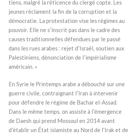
tiens, mal­gré la réti­cen­ce du cler­gé cop­te. Les
jeu­nes récla­ment la fin de la cor­rup­tion et la
démo­cra­tie. La pro­te­sta­tion vise les régi­mes au
pou­voir. Elle ne s’inscrit pas dans le cadre des
cau­ses tra­di­tion­nel­les défen­dues par le pas­sé
dans les rues ara­bes : rejet d’Israël, sou­tien aux
Palestiniens, dénon­cia­tion de l’impérialisme
amé­ri­cain. »
En Syrie le Printemps ara­be a débou­ché sur une
guer­re civi­le, con­trai­gnant l’Iran à inter­ve­nir
pour défen­dre le régi­me de Bachar el-Assad.
Dans le même temps, on assi­ste à l’émergence
de Daesh qui prend Mossoul en 2014 avant
d’établir un État isla­mi­ste au Nord de l’Irak et de