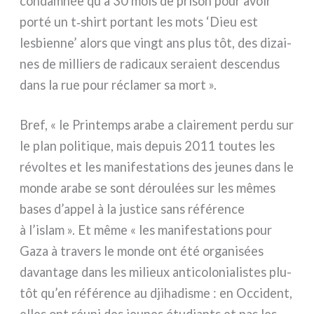
con­dam­née qu’à 30 mois de pri­son pour avoir
por­té un t‑shirt por­tant les mots ‘Dieu est
lesbien­ne’ alors que vingt ans plus tôt, des dizai­
nes de mil­liers de radi­caux sera­ient descen­dus
dans la rue pour récla­mer sa mort ».
Bref, « le Printemps ara­be a clai­re­ment per­du sur
le plan poli­ti­que, mais depuis 2011 tou­tes les
révol­tes et les mani­fe­sta­tions des jeu­nes dans le
mon­de ara­be se sont dérou­lées sur les mêmes
bases d’appel à la justi­ce sans réfé­ren­ce
à l’islam ». Et même « les mani­fe­sta­tions pour
Gaza à tra­vers le mon­de ont été orga­ni­sées
davan­ta­ge dans les milieux anti­co­lo­nia­li­stes plu­
tôt qu’en réfé­ren­ce au dji­ha­di­sme : en Occident,
elles ont réu­ni des jeu­nes étu­dian­ts et pas les