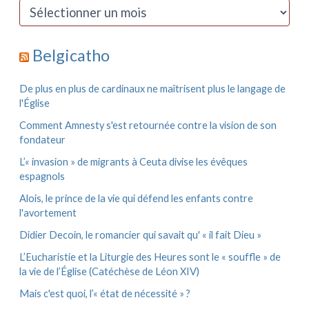
c
A
h
r
e
c
r
h
Belgicatho
i
:
v
e
De plus en plus de cardinaux ne maîtrisent plus le langage de
s
l'Église
Comment Amnesty s'est retournée contre la vision de son
fondateur
L’« invasion » de migrants à Ceuta divise les évêques
espagnols
Alois, le prince de la vie qui défend les enfants contre
l'avortement
Didier Decoin, le romancier qui savait qu' « il fait Dieu »
L’Eucharistie et la Liturgie des Heures sont le « souffle » de
la vie de l’Église (Catéchèse de Léon XIV)
Mais c'est quoi, l’« état de nécessité » ?