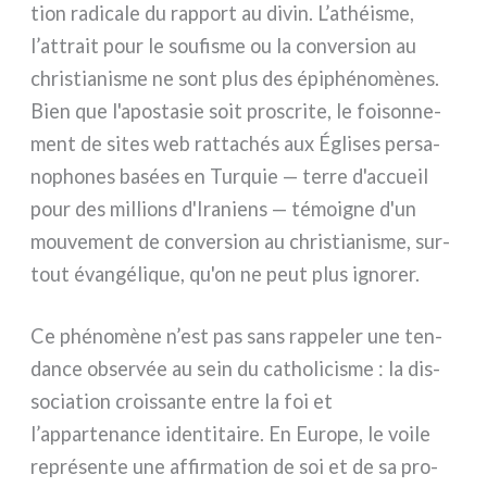
tion radi­ca­le du rap­port au divin. L’athéisme,
l’attrait pour le sou­fi­sme ou la con­ver­sion au
chri­stia­ni­sme ne sont plus des épi­phé­no­mè­nes.
Bien que l'apostasie soit pro­scri­te, le foi­son­ne­
ment de sites web rat­ta­chés aux Églises per­sa­
no­pho­nes basées en Turquie — ter­re d'accueil
pour des mil­lions d'Iraniens — témoi­gne d'un
mou­ve­ment de con­ver­sion au chri­stia­ni­sme, sur­
tout évan­gé­li­que, qu'on ne peut plus igno­rer.
Ce phé­no­mè­ne n’est pas sans rap­pe­ler une ten­
dan­ce obser­vée au sein du catho­li­ci­sme : la dis­
so­cia­tion crois­san­te entre la foi et
l’appartenance iden­ti­tai­re. En Europe, le voi­le
repré­sen­te une affir­ma­tion de soi et de sa pro­