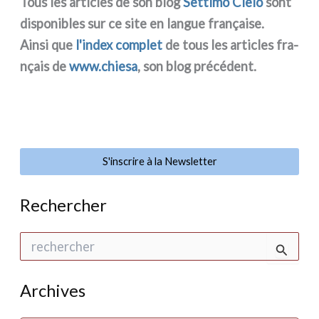
Tous les arti­cles de son blog
Settimo Cielo
sont
dispo­ni­bles sur ce site en lan­gue fra­nçai­se.
Ainsi que
l'index com­plet
de tous les arti­cles fra­
nçais de
www.chiesa
, son blog pré­cé­dent.
S'inscrire à la Newsletter
Rechercher
R
e
c
h
Archives
e
r